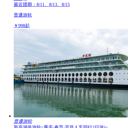
最近团期：8/11、8/13、8/15
普通游轮
￥
998
起
普通游轮
新高湖号游轮
<重庆-奉节-宜昌人车同行2日游)>