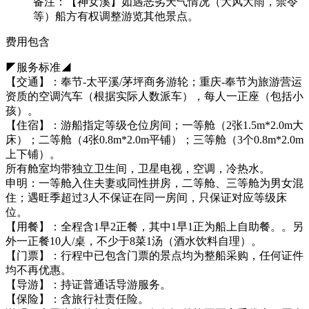
备注：【神女溪】如遇恶劣天气情况（大风大雨，禁令
等）船方有权调整游览其他景点。
费用包含
◤服务标准◢
【交通】：奉节-太平溪/茅坪商务游轮；重庆-奉节为旅游营运
资质的空调汽车（根据实际人数派车），每人一正座（包括小
孩）。
【住宿】：游船指定等级仓位房间；一等舱（2张1.5m*2.0m大
床）；二等舱（4张0.8m*2.0m平铺）；三等舱（3个0.8m*2.0m
上下铺）。
所有舱室均带独立卫生间，卫星电视，空调，冷热水。
申明：一等舱入住夫妻或同性拼房，二等舱、三等舱为男女混
住；遇旺季超过3人不保证在同一房间，只保证对应等级床
位。
【用餐】：全程含1早2正餐，其中1早1正为船上自助餐。。另
外一正餐10人/桌，不少于8菜1汤（酒水饮料自理）。
【门票】：行程中已包含门票的景点均为整船采购，任何证件
均不再优惠。
【导游】：持证普通话导游服务。
【保险】：含旅行社责任险。