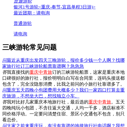
普通游轮
银河1号游轮
<重庆-奉节-宜昌单程3日游)>
最近团期：请电询
普通游轮
请电询
三峡游轮常见问题
问
最近从重庆出发四天三晚游轮，报价多少钱一个人啊？找哪
家旅行社订三峡游轮船票靠谱啊？急急急
答
我直接找的
重庆中青旅
订的三峡游轮船票，这家是重庆本地
口碑很好的旅行社，报价明明白白写在合同里，连码头接送都
包含了，完全没隐形消费，比我之前问的小旅行社靠谱多了。
问
重庆五天四晚小包团费用大概多少？我们一家四口打算去重
庆旅游，不想坐大巴，想找独立小车。
答
我对比好几家重庆本地旅行社，最后选的
重庆中青旅
。五天
四晚纯玩小包团，不含往返大交通，人均一千多，酒店标准不
同价格浮动。一定要问清楚住宿、景区小交通包不包含，别只
看总价。
问
大家之前来重庆玩，有没有靠谱的地接旅行社电话啊？我想