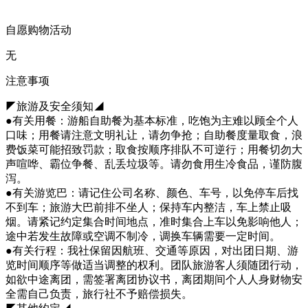
自愿购物活动
无
注意事项
◤旅游及安全须知◢
●有关用餐：游船自助餐为基本标准，吃饱为主难以顾全个人
口味；用餐请注意文明礼让，请勿争抢；自助餐度量取食，浪
费饭菜可能招致罚款；取食按顺序排队不可逆行；用餐切勿大
声喧哗、霸位争餐、乱丢垃圾等。请勿食用生冷食品，谨防腹
泻。
●有关游览巴：请记住公司名称、颜色、车号，以免停车后找
不到车；旅游大巴前排不坐人；保持车内整洁，车上禁止吸
烟。请紧记约定集合时间地点，准时集合上车以免影响他人；
途中若发生故障或空调不制冷，调换车辆需要一定时间。
●有关行程：我社保留因航班、交通等原因，对出团日期、游
览时间顺序等做适当调整的权利。团队旅游客人须随团行动，
如欲中途离团，需签署离团协议书，离团期间个人人身财物安
全需自己负责，旅行社不予赔偿损失。