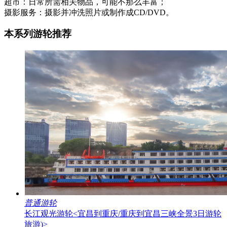
超市：日常所需相关物品，可能不那么丰富；
摄影服务：摄影并冲洗照片或制作成CD/DVD。
本系列游轮推荐
普通游轮
长江观光游轮
<宜昌到重庆/重庆到宜昌三峡全景3日游轮
旅游)>