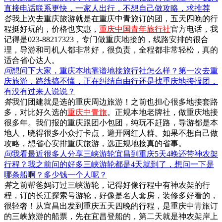
直接电话联系更快，一家人出行，不想自己做攻略，求推荐
答
我上次去重庆旅游就是在重庆中青旅订的团，五天四晚的行
程挺好玩的，价格也实惠，
重庆中国青年旅行社
官方电话，我
记得是023-88217323，专门做重庆地接的，线路安排的很合
理，导游和司机人都非常好，很负责，全程都非常轻松，真的
适合省心达人。
问
想问下大家，重庆本地靠谱地接旅行社怎么样？第一次去重
庆旅游，路线搞不懂，正在纠结自由行还是找重庆地接报团，
有没有过来人说说？
答
我们团建就是选的重庆周边旅游！之前也担心很多地接套路
多，对比好久选的
重庆中青旅
。正规本地老牌社，做重庆地接
很多年。我们报的重庆跟团小包团，纯玩不赶路，导游都是本
地人，晓得很多小众打卡点，避开网红人群。如果不想自己做
攻略，想省心安排重庆旅游，选正规地接真的省事。
问
我看最近很多人分享三峡游轮宜昌到重庆5天4晚还带神农架
行程？我之前问的好多三峡游轮都是4天就到了，想问一下是
哪条船啊？多少钱一个人呢？
答
之前帮爸妈订过三峡游轮，记得好像行程中有神农架的行
程，订的长江探索号游轮，好像是名人套房，装修多好看的，
很轻奢！从宜昌出发到重庆五天四晚的行程，是重庆中青旅订
的三峡旅游的船票，先在宜昌登船的，第二天就是神农架岸上