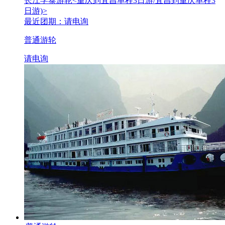
长江孚泰游轮
<重庆到宜昌单程3日游/宜昌到重庆单程3
日游)>
最近团期：请电询
普通游轮
请电询