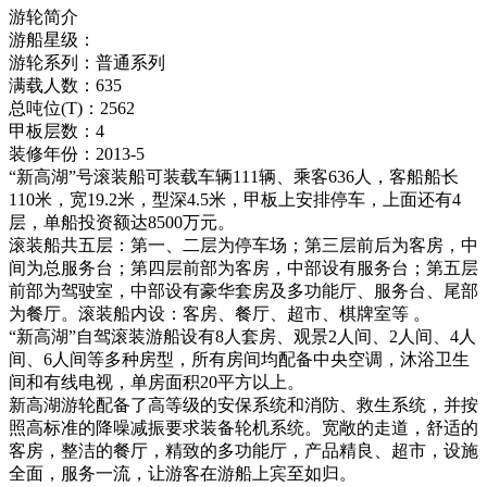
游轮简介
游船星级：
游轮系列：普通系列
满载人数：635
总吨位(T)：2562
甲板层数：4
装修年份：2013-5
“新高湖”号滚装船可装载车辆111辆、乘客636人，客船船长
110米，宽19.2米，型深4.5米，甲板上安排停车，上面还有4
层，单船投资额达8500万元。
滚装船共五层：第一、二层为停车场；第三层前后为客房，中
间为总服务台；第四层前部为客房，中部设有服务台；第五层
前部为驾驶室，中部设有豪华套房及多功能厅、服务台、尾部
为餐厅。滚装船内设：客房、餐厅、超市、棋牌室等 。
“新高湖”自驾滚装游船设有8人套房、观景2人间、2人间、4人
间、6人间等多种房型，所有房间均配备中央空调，沐浴卫生
间和有线电视，单房面积20平方以上。
新高湖游轮配备了高等级的安保系统和消防、救生系统，并按
照高标准的降噪减振要求装备轮机系统。宽敞的走道，舒适的
客房，整洁的餐厅，精致的多功能厅，产品精良、超市，设施
全面，服务一流，让游客在游船上宾至如归。