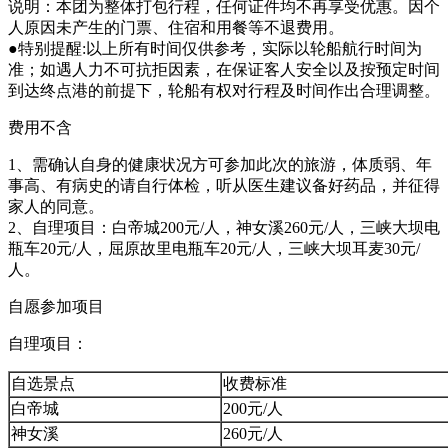
说明：本团为整体打包行程，任何证件均不再享受优惠。因个
人原因未产生的门票、住宿和用餐等不退费用。
●特别提醒:以上所有时间仅供参考，实际以轮船航行时间为
准；如遇人力不可抗拒因素，在保证客人安全以及按预定时间
到达终点港的前提下，轮船有权对行程及时间作出合理调整。
费用不含
1、需确认自身的健康状况方可参加此次的旅游，体质弱、年
事高、有病史的请自行体检，听从医生建议备好药品，并征得
家人的同意。
2、自理项目：白帝城200元/人，神女溪260元/人，三峡大坝电
瓶车20元/人，屈原故里电瓶车20元/人，三峡大坝耳麦30元/
人。
自愿参加项目
自理项目：
自选景点
收费标准
白帝城
200元/人
神女溪
260元/人