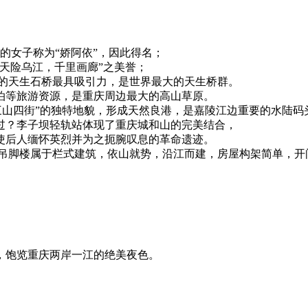
的女子称为“娇阿依”，因此得名；
天险乌江，千里画廊”之美誉；
礴的天生石桥最具吸引力，是世界最大的天生桥群。
泊等旅游资源，是重庆周边最大的高山草原。
三山四街”的独特地貌，形成天然良港，是嘉陵江边重要的水陆码
过？李子坝轻轨站体现了重庆城和山的完美结合，
使后人缅怀英烈并为之扼腕叹息的革命遗迹。
。吊脚楼属于栏式建筑，依山就势，沿江而建，房屋构架简单，开
，饱览重庆两岸一江的绝美夜色。