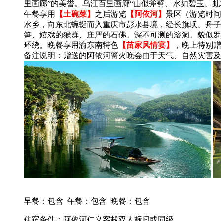
里画廊”的美誉。乌江百里画廊“山似斧劈、水如碧玉、
午餐享用
【土碗菜】
之后游览
【阿依河】
景区（游览时间
水乡，向东北蜿蜒而入重庆市彭水县境，经长旗坝、舟子
笋、嬉戏的猴群、庄严的石佛、深不可测的溶洞、貌似罗
环绕。晚餐享用渝东南特色
【苗家风情宴】
，晚上特别赠
备注说明：赠送的阿依河篝火晚会由于天气、自然灾害及
早餐：包含
午餐：包含
晚餐：包含
住宿条件：阿依河仁义客栈双人标间或同级