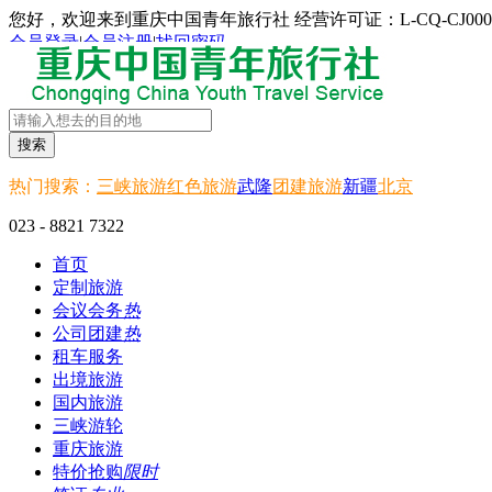
您好，欢迎来到重庆中国青年旅行社 经营许可证：L-CQ-CJ000
会员登录
|
会员注册
|
找回密码
搜索
热门搜索：
三峡旅游
红色旅游
武隆
团建旅游
新疆
北京
023 - 8821 7322
首页
定制旅游
会议会务
热
公司团建
热
租车服务
出境旅游
国内旅游
三峡游轮
重庆旅游
特价抢购
限时