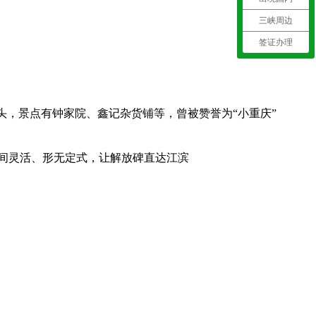
三峡周边
签证办理
头，景点有钟家院、鑫记杂货铺等，曾被赞誉为“小重庆”
间灵活、形无定式，让解放碑直达江滨