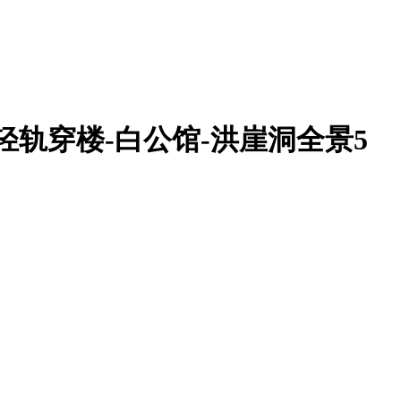
轻轨穿楼-白公馆-洪崖洞全景5