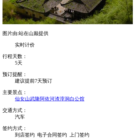
图片由:站在山巅提供
实时计价
行程天数：
5天
预订提醒：
建议提前7天预订
主要景点：
仙女山
武隆
阿依河
渣滓洞
白公馆
交通方式：
汽车
签约方式：
到店签约
电子合同签约
上门签约