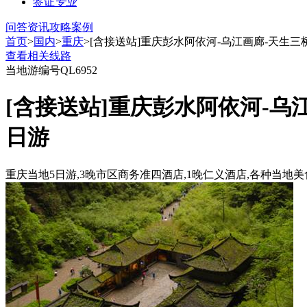
签证
专业
问答
资讯
攻略
案例
首页
>
国内
>
重庆
>[含接送站]重庆彭水阿依河-乌江画廊-天生三
查看相关线路
当地游
编号QL6952
[含接送站]重庆彭水阿依河-乌
日游
重庆当地5日游,3晚市区商务准四酒店,1晚仁义酒店,各种当