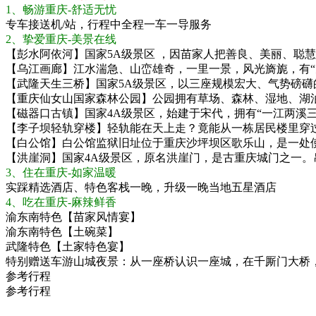
1、畅游重庆-舒适无忧
专车接送机/站，行程中全程一车一导服务
2、挚爱重庆-美景在线
【彭水阿依河】国家5A级景区 ，因苗家人把善良、美丽、聪慧
【乌江画廊】江水湍急、山峦雄奇，一里一景，风光旖旎，有“
【武隆天生三桥】国家5A级景区，以三座规模宏大、气势磅
【重庆仙女山国家森林公园】公园拥有草场、森林、湿地、湖
【磁器口古镇】国家4A级景区，始建于宋代，拥有“一江两溪
【李子坝轻轨穿楼】轻轨能在天上走？竟能从一栋居民楼里穿
【白公馆】白公馆监狱旧址位于重庆沙坪坝区歌乐山，是一处
【洪崖洞】国家4A级景区，原名洪崖门，是古重庆城门之一
3、住在重庆-如家温暖
实踩精选酒店、特色客栈一晚，升级一晚当地五星酒店
4、吃在重庆-麻辣鲜香
渝东南特色【苗家风情宴】
渝东南特色【土碗菜】
武隆特色【土家特色宴】
特别赠送车游山城夜景：从一座桥认识一座城，在千厮门大桥
参考行程
参考行程