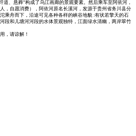
、纤道、悬葬”构成了乌江画廊的景观要素。然后乘车至阿依河，
0元/人，自愿消费），阿依河原名长溪河，发源于贵州省务川县分
沱乘舟而下，沿途可见各种各样的峡谷地貌 :有状若擎天的石
河段和儿塘河河段的水体景观独特，江面绿水清幽，两岸翠竹
用，请谅解！