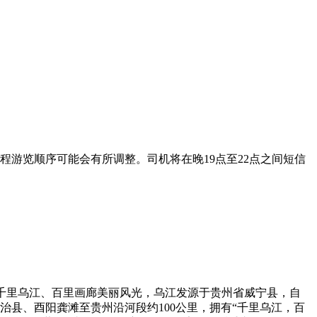
游览顺序可能会有所调整。司机将在晚19点至22点之间短信
)，千里乌江、百里画廊美丽风光，乌江发源于贵州省威宁县，自
治县、酉阳龚滩至贵州沿河段约100公里，拥有“千里乌江，百