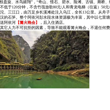
虬枝盘旋、水鸟嬉翔”，“奇山、怪石、碧水、险滩、古镇、廊桥
不低于120分钟，不含竹筏放歌80元/人和青龙电梯（往返）5
沱、三江口，由万足乡长溪滩处注入乌江，全长13公里。从舟子
汉的石笋。整个阿依河彭水段水体资源极为丰富，其中以七里塘
送阿依河
【篝火晚会】
，后入住酒店。
其它人力不可抗拒的因素，导致不能观看篝火晚会，不退任何费