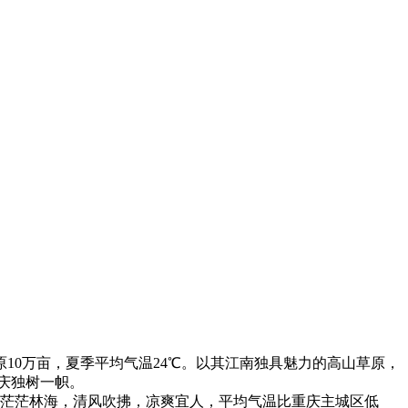
原10万亩，夏季平均气温24℃。以其江南独具魅力的高山草原，
庆独树一帜。
茫茫林海，清风吹拂，凉爽宜人，平均气温比重庆主城区低