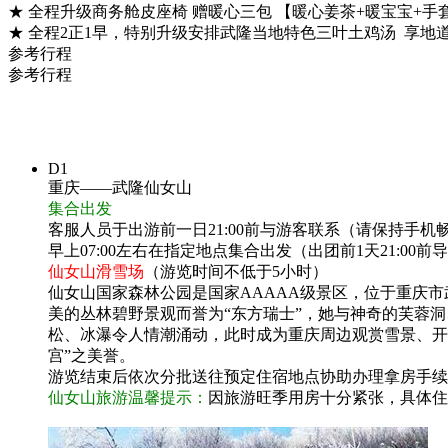
★ 全程升级商务舱皮座椅 赠暖心三包 【暖心姜茶+暖宝宝+手
★ 全程2正1早，特别升级安排武隆当地特色三叶土鸡汤 享地
参考行程
参考行程
D1
重庆——武隆仙女山
集合出发
客服人员于出游前一日21:00前与游客联系（请保持手
早上07:00左右在指定地点集合出发（出团前1天21:
仙女山滑雪场
（游览时间不低于5小时）
仙女山国家森林公园是国家AAAAA级景区，位于重庆市武
美的丛林碧野景观而誉为“东方瑞士”，她与神奇的芙蓉
松、冰瀑令人情潮涌动，此时成为重庆周边观赏雪景、开
宫”之美誉。
游览结束后依次分批送往预定住宿地点协助办理拿房手续
仙女山旅游温馨提示：
因旅游旺季用房十分紧张，具体住