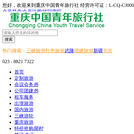
您好，欢迎来到重庆中国青年旅行社 经营许可证：L-CQ-CJ000
会员登录
|
会员注册
|
找回密码
搜索
热门搜索：
三峡旅游
红色旅游
武隆
团建旅游
新疆
北京
023 - 8821 7322
首页
定制旅游
会议会务
热
公司团建
热
租车服务
出境旅游
国内旅游
三峡游轮
重庆旅游
特价抢购
限时