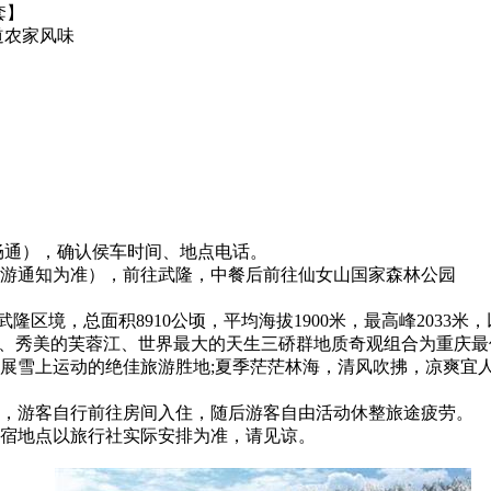
套】
道农家风味
机畅通），确认侯车时间、地点电话。
00前导游通知为准），前往武隆，中餐后前往仙女山国家森林公园
隆区境，总面积8910公顷，平均海拔1900米，最高峰203
洞、秀美的芙蓉江、世界最大的天生三硚群地质奇观组合为重庆最
展雪上运动的绝佳旅游胜地;夏季茫茫林海，清风吹拂，凉爽宜人
，游客自行前往房间入住，随后游客自由活动休整旅途疲劳。
宿地点以旅行社实际安排为准，请见谅。