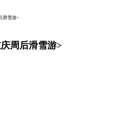
后滑雪游>
重庆周后滑雪游>