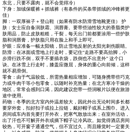
东北，只要不露肉，就不会觉得冷）
下身：加绒保暖裤＋抓绒裤（有条件的买条带抓绒的冲锋裤更
佳）
脚：一双厚袜子＋登山鞋（如果有防水防滑雪地靴更佳） 护
肤：女士应自备润肤霜、润唇膏。要带些油性较大的香脂类护
肤用品，防止皮肤粗糙，干裂，每天出门前都要涂用一些护肤
脂和润唇膏，护肤脂只用在脸上和手上即可。
护眼：应准备一幅太阳镜，防止雪地反射的太阳光刺伤眼睛。
防滑：在冰面或雪地上行走时，要记住“走路不要高抬脚，小
步滑行跌不倒，双手不要插衣袋，跌倒也不出意外” 这个口
诀。在冰雪上行走时，膝盖应微屈，身体的重心向前倾，这样
就不易滑倒。
零食：由于气温较低，所需热量相应增加，可随身携带些巧克
力或牛肉干等小包零食，以随时补充热量；在北方寒冷干燥的
地区，常常会感到口渴，因此建议您带一些润喉片以便在旅游
途中使用。
药物：冬季的北方室内外温差较大，因此外出无论时间多长都
要穿外套，扣好扣子或拉上拉链，戴好帽子或系上围巾。进入
房间或车内首先要打开外衣，把寒气散放出来；在室外活动，
出了汗也不可解开外衣或摘下帽子让冷风吹。如觉得酒店房间
较热，可开窗子通通空气，但不宜过久，而且睡觉时一定要关