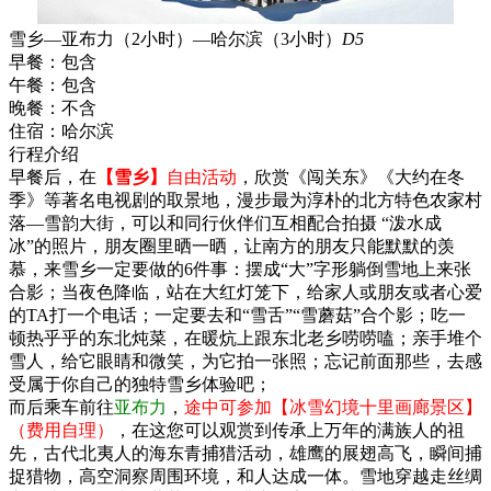
雪乡—亚布力（2小时）—哈尔滨（3小时）
D5
早餐：
包含
午餐：
包含
晚餐：
不含
住宿：
哈尔滨
行程介绍
早餐后，在
【雪乡】
自由活动
，欣赏《闯关东》《大约在冬
季》等著名电视剧的取景地，漫步最为淳朴的北方特色农家村
落—雪韵大街，可以和同行伙伴们互相配合拍摄 “泼水成
冰”的照片，朋友圈里晒一晒，让南方的朋友只能默默的羡
慕，来雪乡一定要做的6件事：摆成“大”字形躺倒雪地上来张
合影；当夜色降临，站在大红灯笼下，给家人或朋友或者心爱
的TA打一个电话；一定要去和“雪舌”“雪蘑菇”合个影；吃一
顿热乎乎的东北炖菜，在暖炕上跟东北老乡唠唠嗑；亲手堆个
雪人，给它眼睛和微笑，为它拍一张照；忘记前面那些，去感
受属于你自己的独特雪乡体验吧；
而后乘车前往
亚布力
，
途中可参加【冰雪幻境十里画廊景区】
（费用自理）
，在这您可以观赏到传承上万年的满族人的祖
先，古代北夷人的海东青捕猎活动，雄鹰的展翅高飞，瞬间捕
捉猎物，高空洞察周围环境，和人达成一体。雪地穿越走丝绸