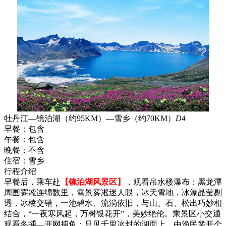
牡丹江—镜泊湖（约95KM）—雪乡（约70KM）
D4
早餐：
包含
午餐：
包含
晚餐：
不含
住宿：
雪乡
行程介绍
早餐后，乘车赴
【镜泊湖风景区】
，观看吊水楼瀑布：黑龙潭
周围雾凇连绵数里，雪景雾凇迷人眼，冰天雪地，冰瀑晶莹剔
透，冰棱交错，一池碧水、流淌依旧，与山、石、松出巧妙相
结合，“一夜寒风起，万树银花开”，美妙绝伦。乘景区小交通
观看冬捕—开网捕鱼：只见千里冰封的湖面上，由渔民凿开个