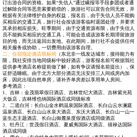
订出游合同的资格。如果“失信人”通过瞒报等手段参团或者通
过解除合同等恶意索要赔偿的，旅游社可以宣告合同无效，并
根据有关法律维护自身的权益，报名后，由于失信人员不能购
买相应的交通工具，旅行社会按该游客临时退团处理，并要求
其承担相应损失。旺季期间，由于交通资源有限，由于失信人
员不能购买相应的交通工具，可能会造成该游客长期滞留旅游
目的地，而无法返回出发地。在此期间，旅行社不会提供任何
相关服务或协助，一切费用由该游客自理。
二、住宿指定酒店双标间
（东北非一线发达城市，接待能力有
限，我社安排当地同级标中较好酒店，游客报名前可根据我社
提供参考酒店名称提前做了解，如有争议请报名前提出），保
证舒适睡眠。由于北方大部分酒店无法安排三人间或房内加
床，因此出现自然单房，请补齐单房差以享用单人房间。
参考酒店：
1、吉林：金茂翡翠假日酒店、吉林世纪大酒店、吉林紫光苑
大饭店，吉林维也纳国际酒店或同级标准
2、二道白河：长白山金水鹤温泉国际酒店、长白山云水澜庭
温泉酒店、长白山山水泉大酒店、东沃大酒店、长白山一山一
蓝生态主题酒店、长白山御麓泉度假酒店或同级酒店
3、牡丹江：世茂假日酒店、夏威夷国际大酒店、禧禄达国际
酒店或同级