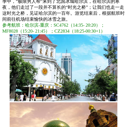
季中，“极限男人帮”来到了北国冰城哈尔滨，在哈尔滨的寒
夜，他们走过了一段并不算长的“时光之桥”；让我们也走一走
这时光之桥，见证哈尔滨的一百年。游览结束后，根据航班时
间前往机场结束愉快的冰雪之旅。
参考航班：哈尔滨-重庆：SC4762（14:35- 20:20）；
MF8028（15:20- 21:45）；CZ2834（18:25-00:30+1）