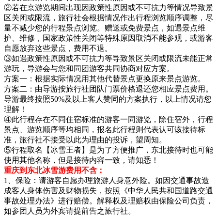
②若在京游览期间出现因政策性原因或不可抗力等情况导致景
区关闭或限流，旅行社会根据情况作出行程浏览顺序调整，尽
量不减少您的行程景点浏览。赠送或免费景点，如遇景点维
护、维修，国家政策性关闭等特殊原因取消不能参观，或游客
自愿放弃这些景点，费用不退。
③如遇政策性原因或不可抗力等导致景区关闭或限流未能正常
游玩，导游会与您和同团游客共同协商对应方案。
方案一：根据实际情况用其他代替景点更换原来景点游览。
方案二：由导游按旅行社团队门票价格退还您相应景点费用。
导游最终按照50%及以上客人赞同的方案执行，以上情况请您
理解！
④此行程存在不同住宿标准的游客一同游览，除住宿外，行程
景点、游览顺序等均相同，报名此行程则代表认可该接待标
准，旅行社不接受以此为理由的投诉，望周知。
⑤行程取名【冰雪王者】是为了方便推广，东北接待时也可能
使用其他名称，但是接待内容一致，请知悉！
重庆到东北冰雪游费用不含：
1、保险：请游客自愿办理旅游人身意外险。如因交通事故造
成客人身体伤害及财物损失，按照《中华人民共和国道路交通
事故处理办法》进行赔偿。解释权及理赔权由保险公司负责，
如参团人员为外宾请提前告之旅行社。