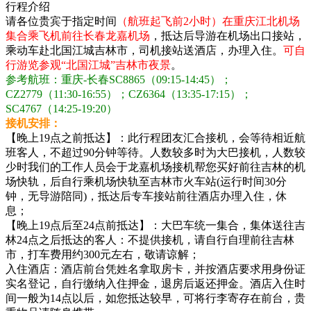
行程介绍
请各位贵宾于指定时间
（航班起飞前2小时）在重庆江北机场
集合乘飞机前往长春龙嘉机场
，抵达后导游在机场出口接站，
乘动车赴北国江城吉林市，司机接站送酒店，办理入住。
可自
行游览参观“北国江城”吉林市夜景
。
参考航班：重庆-长春SC8865（09:15-14:45）；
CZ2779（11:30-16:55）；CZ6364（13:35-17:15）；
SC4767（14:25-19:20）
接机安排：
【晚上19点之前抵达】：此行程团友汇合接机，会等待相近航
班客人，不超过90分钟等待。人数较多时为大巴接机，人数较
少时我们的工作人员会于龙嘉机场接机帮您买好前往吉林的机
场快轨，后自行乘机场快轨至吉林市火车站(运行时间30分
钟，无导游陪同)，抵达后专车接站前往酒店办理入住，休
息；
【晚上19点后至24点前抵达】：大巴车统一集合，集体送往吉
林24点之后抵达的客人：不提供接机，请自行自理前往吉林
市，打车费用约300元左右，敬请谅解；
入住酒店：酒店前台凭姓名拿取房卡，并按酒店要求用身份证
实名登记，自行缴纳入住押金，退房后返还押金。酒店入住时
间一般为14点以后，如您抵达较早，可将行李寄存在前台，贵