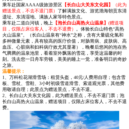
乘车赴国家AAAA级旅游景区
【长白山大关东文化园】
（此为
赠送景点，不去不退门票）
了解满族文化、游览渤海朝贡东清
遗址、东清湿地、满族人家等特色景点。
乘车赴二道白河镇，晚上
【泡长白山高热火山温泉】
(赠送项
目，仅限占床位客人，不去不退费）
。体验长白山特色“高热
火山温泉”。（长白山温泉有“神水”之称，含有大量硫化氢和
多种微量元素，具有较高的医疗价值，对肠胃病、皮肤病、高
血压、心脏病和妇科病疗效尤其显著），晚餐后悠闲的泡在热
气腾腾的温泉池里，看着室外飘落的雪花，享受这温馨的时
刻。洗去您一日舟车劳顿，美美的睡上一觉，准备明日的奇妙
之旅。
温馨提示：
1、万科松花湖滑雪场：租赁头盔，40元/人费用自理；包含雪
板、雪杖、雪鞋、3小时初级雪道滑雪、索道观光票，其他费
用敬请自理；此景点为赠送景点，不去不退。
2、长白山大关东文化园，此为赠送景点，不去不退门票；泡
长白山高热火山温泉，赠送项目，仅限占床位客人，不去不退
费。