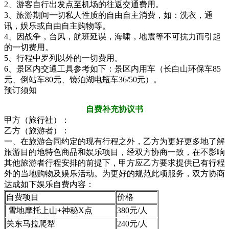
2、游客自行出发点至机场的往返交通费用。
3、旅游期间一切私人性质的自由自主消费，如：洗衣，通
讯，娱乐或自由自主购物等。
4、因战争，台风，航班延误，海啸，地震等不可抗力而引起
的一切费用。
5、行程中罗列以外的一切费用。
6、景区内交通工具参考如下：景区内用车（长白山环保车85
元、倒站车80元、镜泊湖电瓶车36/50元）。
预订须知
自费补充协议书
甲方（旅行社）：
乙方（旅游者）：
一、在旅游合同约定的现有行程之外，乙方为更好更多地了解
旅游目的地特色商品和娱乐项目，经双方协商一致，在不影响
其他旅游者行程安排的前提下，甲方应乙方要求提供已有行程
外的当地购物及娱乐活动。为更好的规范此项服务，双方协商
达成如下娱乐自费内容：
自费项目
价格
雪地摩托上山+神秘X点
380元/人
关东马拉爬犁
240元/人