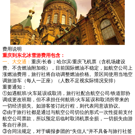
费用说明
重庆到东北冰雪游费用包含：
一、大交通：
重庆/长春；哈尔滨/重庆飞机票（含机场建设
费、不含燃油附加税），目前国际燃油不稳定，如航空公司上
涨燃油费用，旅行社将自动调整燃油价格。景区间使用当地空
调旅游车（每人一正座）（人数不足视实际情况安排）
重要通知：
①如遇航班/火车延误或取消，旅行社配合航空公司/铁道部协
调或更改班期，但不承担任何航班/火车延误和取消所带来的
一切经济损失。如游客签订此行程，则代表同意该协议。
②由于旅行社都是通过与航空公司切位的形式一次性提前支付
航空公司票款，所以预定后临时取消机票全损，一切损失由游
客自行承担。
③合同法规定，对于瞒报参团的“失信人”并不具备与旅行社签