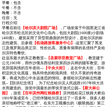
早餐：
包含
午餐：
不含
晚餐：
不含
住宿：
无
行程介绍
早餐后前往
【哈尔滨大剧院广场】
，广场坐落于中国黑龙江省
哈尔滨市松北区的文化中心岛内，包括大剧院(1600座)小剧场
(400座)， 建筑采用了异型双曲面的外型设计，是哈尔滨的标
志性建筑。后参观
【机场路游客服务中心】
-这里汇聚了黑龙
江及俄罗斯品类正宗、性价比高、质量有保障的名优特产及哈
尔滨特色餐饮。
赴远东最大的东正教教堂--
【圣索菲亚教堂广场】
，教堂建于
公元1903年，用作沙俄东西伯利亚第四步兵师的随军教堂。游
览异国风情的百年老街---
【中央大街】
，走在中央大街，百年
积淀的文化底蕴，独具特色的欧陆风情、经久不衰的传奇故
事，将成为您心中永远迷恋的情结。参观哈尔滨的标志性建
筑--【防洪纪念塔】，为了纪念哈尔滨人民战胜1957年特大洪
水而建造的。游览中国最长的带状开放式公园--
【斯大林公
园】
，游览
【百年滨州网红铁路桥】
滨州线松花江铁路大桥自
1901年落成至今，已经伴随哈尔滨走过了一百多年，很多人都
亲切地称呼它“老江桥”。在东方卫视播出的《极限挑战》第三