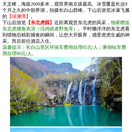
天文峰，海拔2600多米，观世界南京拔最高、冰雪覆盖长达9
个月之久的中朝界湖，拍摄长白山群峰。下山后游览冰瀑飞溅
的
【绿渊潭】
。
下山后游览
【东北虎园】
近距离观赏东北虎的风采，
独家赠送
东北虎捕食表演（活鸡或者野兔等）
。平时懒洋洋的东北虎看
到猎物后精彩捕食的瞬间，让您大开眼界，感受虎虎生威的神
采。而后前往酒店入住。
温馨提示：长白山景区环保车费用自理85元/人；乘倒站车费
用自理80元/人。