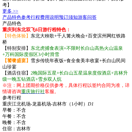
考】
更多 >>
产品特色
参考行程
费用说明
预订须知
游客问答
产品特色
重庆到东北双飞6日游行程特色：
【特色体验】
东北大秧歌+千人篝火晚会+百变滨州网红铁路
桥
【特别安排】
东北虎捕食表演+不限时长白山高热火山温泉
+万科国际度假区3小时滑雪
【饕餮盛宴】
雪乡传统年夜饭+食全食美丰收宴+长白山民间
山珍宴
【酒店住宿】
2晚国际五星+长白山五星温泉度假酒店+吉林升
级一晚五钻酒店+雪乡双人炕
※注：网上团期价格仅供参考，具体行程以签约合同为准，详
情请咨询
重庆旅行社
客服。
参考行程
重庆江北机场-龙嘉机场-吉林市（1小时）
D1
早餐：
不含
午餐：
不含
晚餐：
不含
住宿：
吉林市