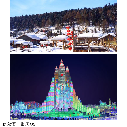
哈尔滨—重庆
D6