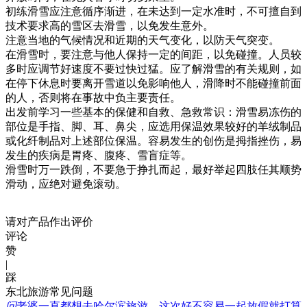
初练滑雪应注意循序渐进，在未达到一定水准时，不可擅自到
技术要求高的雪区去滑雪，以免发生意外。
注意当地的气候情况和近期的天气变化，以防天气突变。
在滑雪时，要注意与他人保持一定的间距，以免碰撞。人员较
多时应调节好速度不要过快过猛。应了解滑雪的有关规则，如
在停下休息时要离开雪道以免影响他人，滑降时不能碰撞前面
的人，否则将在事故中负主要责任。
出发前学习一些基本的保健和自救、急救常识：滑雪易冻伤的
部位是手指、脚、耳、鼻尖，应选用保温效果较好的羊绒制品
或化纤制品对上述部位保温。容易发生的创伤是拇指挫伤，易
发生的疾病是胃疼、腹疼、雪盲症等。
滑雪时万一跌倒，不要急于挣扎而起，最好举起四肢任其顺势
滑动，应绝对避免滚动。
请对产品作出评价
评论
赞
|
踩
东北旅游常见问题
问
老婆一直都想去哈尔滨旅游，这次好不容易一起放假就打算