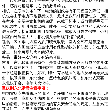
上，以免感冒。除了一些根据个人身体状况出门常备的药物
外，感冒药也是东北之行的必备药品。
相机：在寒冷的条件下，电池的能效会有不同程度的降低，相
机也会由于电力不足容易失灵，尤其是数码相机更怕冻，所以
在室外一定要注意相机的保暖，或藏于怀中，或放置暖手器于
相机袋内，用时再拿出来。此外，一定要多备些电池，从室外
进入室内，切记将相机用厚布包好，或放入胶袋内保护，否则
因室内外温差太大，相机镜头会出现“反霜”现象。
睡眠：因冬季北方室内多用暖气取暖，室内空气不是很流通，
较干燥，入睡前最好适当使用有保湿功效的护肤品，并在床头
放上一杯水可增加房间的湿度。
备品：带好泳衣泳裤，有温泉项目。
饮食：东北饮食很有特色，是鲁菜加地方菜逐渐形成的饮食体
系，以咸粘炖为主，口味较重，南方客人会略有不适，但品尝
一下还是很值得的，如在用餐中有不适应的地方及早向导游提
出，以做调整。东北也有一些特色的风味餐，如东北农家宴，
东北饺子宴、涮羊肉火锅等。
重庆到东北滑雪注意事项：
初到雪场应先看雪场的情况，要仔细了解一下雪道的高度、坡
度、长度、宽度及周边的情况，根据自己的滑雪水平来选择相
应的滑道。严格遵守滑雪场的有关安全管理的规定。注意索道
开放时间，在无人看守时切勿乘坐。