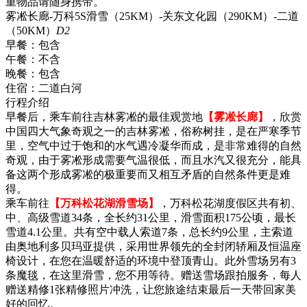
重物品请随身携带。
雾凇长廊-万科5S滑雪（25KM）-关东文化园（290KM）-二道
（50KM）
D2
早餐：
包含
午餐：
不含
晚餐：
包含
住宿：
二道白河
行程介绍
早餐后，乘车前往吉林雾凇的最佳观赏地
【雾凇长廊】
，欣赏
中国四大气象奇观之一的吉林雾凇，俗称树挂，是在严寒季节
里，空气中过于饱和的水气遇冷凝华而成，是非常难得的自然
奇观，由于雾凇形成需要气温很低，而且水汽又很充分，能具
备这两个形成雾凇的极重要而又相互矛盾的自然条件更是难
得。
乘车前往
【万科松花湖滑雪场】
，万科松花湖度假区共有初、
中、高级雪道34条，全长约31公里，滑雪面积175公顷，最长
雪道4.1公里。共有空中载人索道7条，总长约9公里，主索道
由奥地利多贝玛亚提供，采用世界领先的全封闭轿厢及恒温座
椅设计，在您在温暖舒适的环境中登顶青山。此外雪场另有3
条魔毯，在这里滑雪，您不用等待。赠送雪场跟拍服务，每人
赠送精修1张精修照片冲洗，让您旅途结束最后一天带回家美
好的回忆。