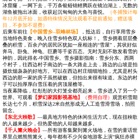
冰窟窿，一网下去，千万条银鲢锦鲤腾跃在镜泊湖上，无数的
湖鱼被拖出冰面，收获起沉甸甸的大鱼与喜悦。
（冬捕预计每
年12月底开始，如遇特殊情况无法观看不提前通知，赠送项
目，不参加不退费）
后乘车前往
【中国雪乡--双峰林场】
，抵达后，自行享用雪乡
当地特色美食，晚入住雪乡特色双人炕标！。雪乡拥着层层叠
叠的积雪，百余户的居民区犹如一座相连的“雪屋”，其状好似
奔马、卧兔、神龟、巨蘑等千姿百态。无时无刻不散发着雪的
神韵，因此得名-中国雪乡。雪乡摄影指南：雪乡分东、西两
个村子，往西边村子南边的一条大路走上去，路边的山坡是拍
摄炊烟袅袅的好地方。可以在西边村庄细细地拍，尤其是村头
西边的那一家的房子虽然破败，但拍出来很有味道。东边的村
子可以拍厚厚白雪压着的房顶屋檐等。
当夜幕降临，红彤彤的大灯笼全都亮起来，雪乡进入了另一个
世界。可观看
【梦幻家园影视基地】
（费用自理）
观赏积雪期
长达七个月，积雪深达2米自然形成无人工造雪滑雪场，拍照
留念。
【东北大秧歌】
—最具地方特色的休闲生活方式，现在扭秧歌
的人越来越少，但热爱他的人却越来越多。
【千人篝火晚会】
—所有游客集聚到篝火场地，在雪的童话世
界里点燃熊熊篝火，每年都有不少兴奋地游客上演“疯狂赤裸