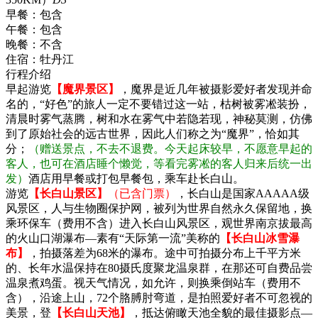
早餐：
包含
午餐：
包含
晚餐：
不含
住宿：
牡丹江
行程介绍
早起游览
【魔界景区】
，魔界是近几年被摄影爱好者发现并命
名的，“好色”的旅人一定不要错过这一站，枯树被雾凇装扮，
清晨时雾气蒸腾，树和水在雾气中若隐若现，神秘莫测，仿佛
到了原始社会的远古世界，因此人们称之为“魔界”，恰如其
分；
（赠送景点，不去不退费。今天起床较早，不愿意早起的
客人，也可在酒店睡个懒觉，等看完雾凇的客人归来后统一出
发）
酒店用早餐或打包早餐包，乘车赴长白山。
游览
【长白山景区】
（已含门票）
，长白山是国家AAAAA级
风景区，人与生物圈保护网，被列为世界自然永久保留地，换
乘环保车（费用不含）进入长白山风景区，观世界南京拔最高
的火山口湖瀑布―素有“天际第一流”美称的
【长白山冰雪瀑
布】
，拍摄落差为68米的瀑布。途中可拍摄分布上千平方米
的、长年水温保持在80摄氏度聚龙温泉群，在那还可自费品尝
温泉煮鸡蛋。视天气情况，如允许，则换乘倒站车（费用不
含），沿途上山，72个胳膊肘弯道，是拍照爱好者不可忽视的
美景，登
【长白山天池】
，抵达俯瞰天池全貌的最佳摄影点—