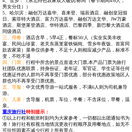
4、雪乡：（东北特色农家双人暖炕/标间（春节期间4-6人，
男女分住））
5、哈尔滨：融创万达嘉华、喜来登、瑞辰酒店、融创皇冠假
日、索菲特大酒店、富力万达嘉华、融创万达文华、JW万豪
酒店、斯堡莱登酒店、华特酒店、巴黎四季、新巴黎大酒店或
同级酒店
三、用餐：
酒店含早，5早4正，餐标50/人（实全实美丰收
宴、民间山珍宴、老关东蒸笼宴铁锅炖、雪乡年夜饭、首富同
款农家菜）菜单仅供参考，不足十人则相应减少产品，标准不
变，不吃不退
四、门票：
行程中所含的景点首道大门票,本产品门票为旅行
社团队优惠联票，持身份证、老年证、军官证、学生证等任何
优惠证件的人群均不再享受门票优惠，部分有优惠政策地区人
群也均不再享受门票优惠。
五、导服：
中文优秀导游一站式服务，不满6人则为司机兼导
游。
六、儿童：
含导服，机票，车位，半餐；不含床位，早餐，温
泉。
重庆旅行社
特别提示：
①以上行程和航班时刻均为大家参考，一切都以出团通知书为
准！旅行社有权视当地情况更改行程顺序及用餐地点，如无不
可抗拒因素不减少行程上所有景点。