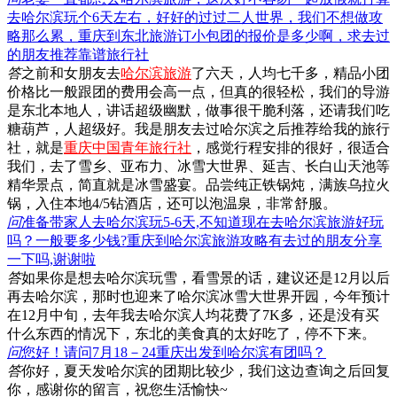
去哈尔滨玩个6天左右，好好的过过二人世界，我们不想做攻
略那么累，重庆到东北旅游订小包团的报价是多少啊，求去过
的朋友推荐靠谱旅行社
答
之前和女朋友去
哈尔滨旅游
了六天，人均七千多，精品小团
价格比一般跟团的费用会高一点，但真的很轻松，我们的导游
是东北本地人，讲话超级幽默，做事很干脆利落，还请我们吃
糖葫芦，人超级好。我是朋友去过哈尔滨之后推荐给我的旅行
社，就是
重庆中国青年旅行社
，感觉行程安排的很好，很适合
我们，去了雪乡、亚布力、冰雪大世界、延吉、长白山天池等
精华景点，简直就是冰雪盛宴。品尝纯正铁锅炖，满族乌拉火
锅，入住本地4/5钻酒店，还可以泡温泉，非常舒服。
问
准备带家人去哈尔滨玩5-6天,不知道现在去哈尔滨旅游好玩
吗？一般要多少钱?重庆到哈尔滨旅游攻略有去过的朋友分享
一下吗,谢谢啦
答
如果你是想去哈尔滨玩雪，看雪景的话，建议还是12月以后
再去哈尔滨，那时也迎来了哈尔滨冰雪大世界开园，今年预计
在12月中旬，去年我去哈尔滨人均花费了7K多，还是没有买
什么东西的情况下，东北的美食真的太好吃了，停不下来。
问
您好！请问7月18－24重庆出发到哈尔滨有团吗？
答
你好，夏天发哈尔滨的团期比较少，我们这边查询之后回复
你，感谢你的留言，祝您生活愉快~