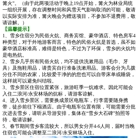
篝火”。（由于此两项活动于晚上19点开始，篝火为林业局统
一组织开展，存在调整时间和风雪天气影响取消的可能，敬请
以实际安排为准，篝火晚会为赠送项目，不参加不退费用，敬
请谅解。）
【温馨提示】
1、雪乡住宿分为民俗火炕、商务宾馆、豪华酒店、特色房车4
种类型，对于外地游客而言，特色的民俗火炕是首选，虽不如
豪华酒店标准高，难得是特色，不过为了环保，雪乡的火炕均
是电热炕。
2、雪乡几乎所有民俗火炕，均不提供洗漱用品（毛巾、牙
具）及拖鞋用品，请贵宾自行准备洗漱用品。游客会分为几拨
分住不同的农家，比较爱干净的的您也可以自带床单或睡袋，
这样就可以避免纠结啦。
3、雪乡景区住宿位置紧张，旅游旺季一炕难求。因此可能会
入住二浪河/永安林场的炕标，请游客谅解。
4、进入雪乡景区，需要换成景区电瓶车，行李需要随身携
带，徒步前往下榻酒店。由于电瓶车位置有限，可能需要分批
次进去雪乡，请听从导游安排，集体在“雪乡大石碑”拍照等
待，敬请谅解。
5、春节期间雪乡客流较大，所以男女分开4-6人间，届时当晚
住宿也可能会调整至二浪河/永安林场入住。