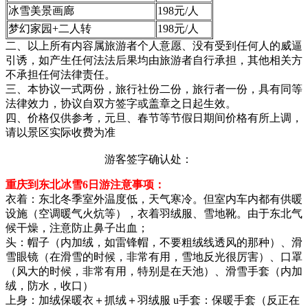
冰雪美景画廊
198元/人
梦幻家园+二人转
198元/人
二、以上所有内容属旅游者个人意愿、没有受到任何人的威逼
引诱，如产生任何法法后果均由旅游者自行承担，其他相关方
不承担任何法律责任。
三、本协议一式两份，旅行社份二份，旅行者一份，具有同等
法律效力，协议自双方签字或盖章之日起生效。
四、价格仅供参考，元旦、春节等节假日期间价格有所上调，
请以景区实际收费为准
游客签字确认处：
重庆到东北冰雪6日游注意事项：
衣着：东北冬季室外温度低，天气寒冷。但室内车内都有供暖
设施（空调暖气火炕等），衣着羽绒服、雪地靴。由于东北气
候干燥，注意防止鼻子出血；
头：帽子（内加绒，如雷锋帽，不要粗绒线透风的那种）、滑
雪眼镜（在滑雪的时候，非常有用，雪地反光很厉害）、口罩
（风大的时候，非常有用，特别是在天池）、滑雪手套（内加
绒，防水，收口）
上身：加绒保暖衣＋抓绒＋羽绒服 u手套：保暖手套（反正在