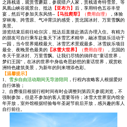
之路栈道，观赏雪蘑菇，参观猎户人家，赏栈道奇特雪景。等
凤凰山峡谷观景台。抵达
【亚布力】
后，享用特色五谷丰登
宴，然后可参加关东风情--
【马拉爬犁】
（费用自理）
，体验
穿林海、跨雪原、气冲霄汉的感受，赏北国冰封、万里雪飘的
美景。
游览结束后前往哈尔滨，抵达后直接赴酒店办理入住。有精力
的朋友可自行乘车赴集天下冰雪艺术精华，融冰雪娱乐活动于
一园，当今世界规模最大、冰雪艺术景观最多、冰雪娱乐项目
最全、夜晚景色最美的
【冰雪大世界】
（费用自理）
，北国的
冬天千里冰封、万里雪飘。让我们尽情的徜徉在"童话世界，
梦幻王国"，在冰的世界中身临奇思妙想的童话世界，观赏欧
洲特色建筑美景，为新年的到来增添色彩。
【温馨提示】
1、
雪乡自由活动期间无导游陪同
，行程内攻略客人根据爱好
自行体验；
2、自费项目根据行程时间有时会调整到第四天参观浏览，不
强制参加，但是不参加的客人需要等待；冰雪大世界室内馆全
年开放，室外馆根据经验每年圣诞节前后开放，感兴趣的客人
自行前往。