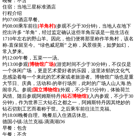
晚餐：
不含
住宿：
当地三星标准酒店
行程介绍
约07:00酒店早餐。
约08:00乘车前往
[羊角村]
(参观不少于30分钟)，当地人在地下
挖出许多 “羊角”，经过监定确认这些羊角应该是一批生活在
1710年左右的野山羊。因此，他们便将那里称作羊角村，该名
称-直保留至今。“绿色威尼斯” 之称，风景很美，如梦如幻，
常入梦来。
约12:00午餐，五菜一一汤。
约13:00参观
[博物馆广场]
(游览时间不少于30分钟)，不仅仅是
一个休闲广场 ，更是艺术爱好者的乐园，这里浓郁的文化气
息感染着每一个来此的艺术家或者旅游者。博物馆广场也是重
大节日、庆典，活动和-的举行场所，此时的广场人山人海.热
闹非凡。参观
[国立博物馆]
(外观，不少于15分钟)，体验荷兰
风情。随后参观阿姆斯特丹
[钻石博物馆]
(入内参观，不少于30
分钟)，作为世界三大钻石之都之一，阿姆斯特丹因其绝妙的
钻石切割工艺而着称于世。之后乘车前往法兰克福。
约18:00晚餐自理。晚餐后入住酒店休息。
德国小镇-法兰克福-滴滴湖
D6
早餐：
包含
午餐：
不含