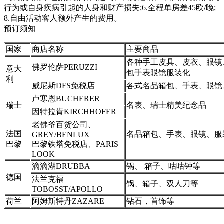
行为或自身疾病引起的人身和财产损失;6.全程单房差45欧/晚;
8.自由活动客人额外产生的费用。
预订须知
国家
商店名称
主要商品
各种手工皮具、皮衣、眼镜
佛罗伦萨PERUZZI
意大
包手表眼镜服装化
利
威尼斯DFS免税店
各式名品箱包、手表、眼镜
卢寒恩BUCHERER
瑞士
名表、瑞士精美纪念品
因特拉肯KIRCHHOFER
老佛爷百货公司、
法国
名品箱包、手表、眼镜、服
GREY/BENLUX
巴黎
巴黎铁塔免税店、PARIS
LOOK
滴滴湖DRUBBA
锅、 箱子、咕咕钟等
德国
法兰克福
锅、箱子、双人刀等
TOBOSST/APOLLO
荷兰
阿姆斯特丹ZAZARE
钻石，首饰等