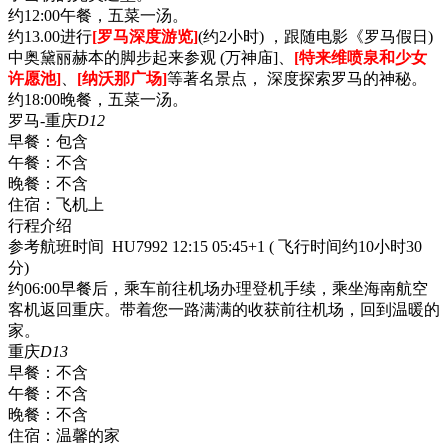
约12:00午餐，五菜一汤。
约13.00进行
[罗马深度游览]
(约2小时) ，跟随电影《罗马假日)
中奥黛丽赫本的脚步起来参观 (万神庙]、
[特来维喷泉和少女
许愿池]
、
[纳沃那广场]
等著名景点， 深度探索罗马的神秘。
约18:00晚餐，五菜一汤。
罗马-重庆
D12
早餐：
包含
午餐：
不含
晚餐：
不含
住宿：
飞机上
行程介绍
参考航班时间 HU7992 12:15 05:45+1 ( 飞行时间约10小时30
分)
约06:00早餐后，乘车前往机场办理登机手续，乘坐海南航空
客机返回重庆。带着您一路满满的收获前往机场，回到温暖的
家。
重庆
D13
早餐：
不含
午餐：
不含
晚餐：
不含
住宿：
温馨的家