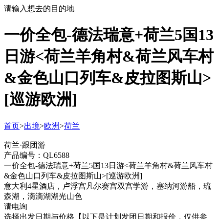
请输入想去的目的地
一价全包-德法瑞意+荷兰5国13
日游<荷兰羊角村&荷兰风车村
&金色山口列车&皮拉图斯山>
[巡游欧洲]
首页
>
出境
>
欧洲
>
荷兰
荷兰·跟团游
产品编号：QL6588
一价全包-德法瑞意+荷兰5国13日游<荷兰羊角村&荷兰风车村
&金色山口列车&皮拉图斯山>[巡游欧洲]
意大利4星酒店，卢浮宫凡尔赛宫双宫学游，塞纳河游船，琉
森湖，滴滴湖湖光山色
请电询
选择出发日期与价格
【以下是计划发团日期和报价，仅供参