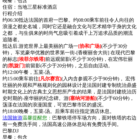
晚餐：
包含
住宿：
当地三星标准酒店
行程介绍
约06:30抵达法国的首府一巴黎。约08:00乘车前往令人向往的
浪漫之都史名城，同时它还是融合文化与艺术精华于身的文化
之都 ，与生俱来的时尚气息吸引着成干上万追求品质的潮流
追随者。
抵达后.游览世界上最美丽的广场一
[协和广场]
(不少于30分
钟)， 车览豪华优雅的世界第一街-[香榭丽舍大街] 在现代巴黎
的标志
[埃菲尔铁塔]
前远观留影(不少于30分钟)，在宏伟壮丽
的
[凯旋门]
前留影(不少于20分钟)，之后自由活动。
约12:00午餐，五菜-汤。
约15:00乘车前往
[凡尔赛宫]
(入内含参观不少于90分钟)， 宏伟
壮丽的外观和严格规则化的园林设计是法国封建专制统治鼎盛
时期文化上的古典主义思想所产生的结果，是法国封建统治历
史时期的-座华丽的纪念碑。游
[塞纳河游船]
(不少于60分钟)，
荡漾在法国的浪漫国度，可览巴黎市区的盛况。
约18:00晚餐，五菜-汤。后乘车前往指定酒店休息。
法国旅游
温馨提醒您：
巴黎铁塔停车场方向，面对铁塔的右边
有一免费洗手间，法国高速公路休息站有免费洗手间。
巴黎
D3
早餐：
包含