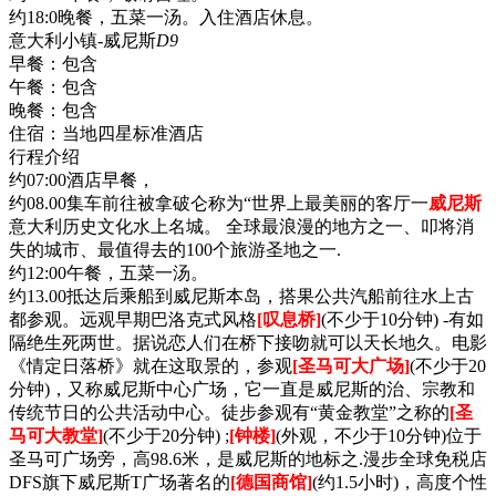
约18:0晚餐，五菜一汤。入住酒店休息。
意大利小镇-威尼斯
D9
早餐：
包含
午餐：
包含
晚餐：
包含
住宿：
当地四星标准酒店
行程介绍
约07:00酒店早餐，
约08.00集车前往被拿破仑称为“世界上最美丽的客厅一
威尼斯
意大利历史文化水上名城。 全球最浪漫的地方之一、叩将消
失的城市、最值得去的100个旅游圣地之一.
约12:00午餐，五菜一汤。
约13.00抵达后乘船到威尼斯本岛，搭果公共汽船前往水上古
都参观。远观早期巴洛克式风格
[叹息桥]
(不少于10分钟) -有如
隔绝生死两世。据说恋人们在桥下接吻就可以天长地久。电影
《情定日落桥》就在这取景的，参观
[圣马可大广场]
(不少于20
分钟)，又称威尼斯中心广场，它一直是威尼斯的治、宗教和
传统节日的公共活动中心。徒步参观有“黄金教堂”之称的
[圣
马可大教堂]
(不少于20分钟) ;
[钟楼]
(外观，不少于10分钟)位于
圣马可广场旁，高98.6米，是威尼斯的地标之.漫步全球免税店
DFS旗下威尼斯T广场著名的
[德国商馆]
(约1.5小时)，高度个性