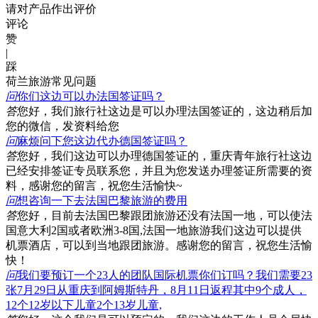
请对产品作出评价
评论
赞
|
踩
荷兰旅游常见问题
问
你们这边可以办法国签证吗？
答
您好，我们旅行社这边是可以办理法国签证的，这边稍后加
您的微信，发资料给您
问
麻烦问下您这边代办德国签证吗？
答
您好，我们这边可以办理德国签证的，重庆青年旅行社这边
已经安排签证专员联系您，并且为您发送办理签证所需要的资
料，感谢您的留言，祝您生活愉快~
问
想咨询一下去法国巴黎旅游的费用
答
您好，目前去法国巴黎跟团旅游还没有法国一地，可以使法
国意大利2国或者欧洲3-8国,法国一地旅游我们这边可以提供
机票酒店，可以到当地跟团旅游。感谢您的留言，祝您生活愉
快！
问
我们要预订一个23人的团队国际机票你们订吗？我们需要23
张7月29日从重庆到阿姆斯特丹，8月11日返程其中9个成人，
12个12岁以下儿童2个13岁儿童,