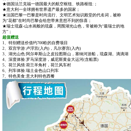
★德国法兰克福一德国最大的航空枢纽、铁路枢纽:；
★意大利一全球拥有世界遗产最多的国家；
★法国巴黎一巴黎是时尚流行、文明艺术知识殿堂的代名词，被称
为“花都”在时尚巴黎会给您带来意想不到的惊喜；
★瑞士琉森-山水画般的琉森，周围湖光山色，常被称为“最瑞士的地
方”；
超值赠送
1、特别赠送价值约700欧的自费项目
2、双宫学游:卢浮宫(入内)，凡尔赛宫(入内)
3、湖光山色:阿尔卑斯山之皮拉图斯山，塞纳河游船，琉森湖。滴滴湖
4、深度体验:罗马深度游，威尼斯黄金大运河(含船票)
5、荷兰风情:荷兰羊角村，荷兰风车村
6、列车体验:瑞土金色山口列车
7、特色美食:意大利特色西餐