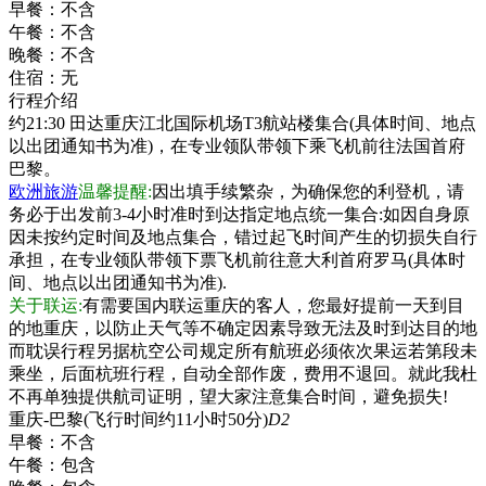
早餐：
不含
午餐：
不含
晚餐：
不含
住宿：
无
行程介绍
约21:30 田达重庆江北国际机场T3航站楼集合(具体时间、地点
以出团通知书为准)，在专业领队带领下乘飞机前往法国首府
巴黎。
欧洲旅游
温馨提醒:
因出填手续繁杂，为确保您的利登机，请
务必于出发前3-4小时准时到达指定地点统一集合:如因自身原
因未按约定时间及地点集合，错过起飞时间产生的切损失自行
承担，在专业领队带领下票飞机前往意大利首府罗马(具体时
间、地点以出团通知书为准).
关于联运:
有需要国内联运重庆的客人，您最好提前一天到目
的地重庆，以防止天气等不确定因素导致无法及时到达目的地
而耽误行程另据杭空公司规定所有航班必须依次果运若第段未
乘坐，后面杭班行程，自动全部作废，费用不退回。就此我杜
不再单独提供航司证明，望大家注意集合时间，避免损失!
重庆-巴黎(飞行时间约11小时50分)
D2
早餐：
不含
午餐：
包含