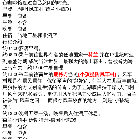
色咖啡馆度过自己悠闲的时光。
巴黎-鹿特丹风车村-荷兰小镇
D4
早餐：
包含
午餐：
不含
晚餐：
包含
住宿：
当地三星标准酒店
行程介绍
约07:00酒店早餐。
约08.00乘车前往世界有名的低地国家一
荷兰
.并在17世纪时达
到鼎盛时期.成为当时世界上最强大的海上霸主，曾被誉为海
上马车夫。约12:00午餐自理。
约13.00乘车前往荷兰的
鹿特丹
游览
[小孩提防风车村]
， 风车
村原是有居民居住、保留至今的博物馆，荷兰人在几百年前就
用独特的方式创造生活的传奇，为了让湖底保持干燥 .人们利
用风车来排水治涝，更使用风车把风力变成巨大的动力。荷兰
被誉为“风车之国”， 而保存风车较多的地方，则是“小孩堤
防”。
约18:00晚餐五菜一汤。晚餐后入住酒店休息。
荷兰小镇-阿姆斯特丹-德国小镇
D5
早餐：
包含
午餐：
包含