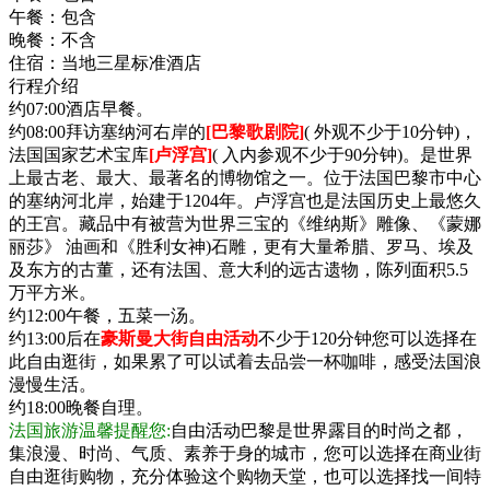
午餐：
包含
晚餐：
不含
住宿：
当地三星标准酒店
行程介绍
约07:00酒店早餐。
约08:00拜访塞纳河右岸的
[巴黎歌剧院]
( 外观不少于10分钟)，
法国国家艺术宝库
[卢浮宫]
( 入内参观不少于90分钟)。是世界
上最古老、最大、最著名的博物馆之一。位于法国巴黎市中心
的塞纳河北岸，始建于1204年。卢浮宫也是法国历史上最悠久
的王宫。藏品中有被营为世界三宝的《维纳斯》雕像、《蒙娜
丽莎》 油画和《胜利女神)石雕，更有大量希腊、罗马、埃及
及东方的古董，还有法国、意大利的远古遗物，陈列面积5.5
万平方米。
约12:00午餐，五菜一汤。
约13:00后在
豪斯曼大街自由活动
不少于120分钟您可以选择在
此自由逛街，如果累了可以试着去品尝一杯咖啡，感受法国浪
漫慢生活。
约18:00晚餐自理。
法国旅游温馨提醒您:
自由活动巴黎是世界露目的时尚之都，
集浪漫、时尚、气质、素养于身的城市，您可以选择在商业街
自由逛街购物，充分体验这个购物天堂，也可以选择找一间特