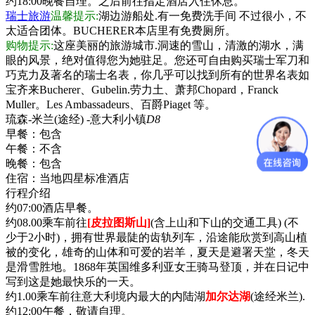
约18:00晚餐自理。之后前往指定酒店入住休息。
瑞士旅游
温馨提示:
湖边游船处.有一免费洗手间 不过很小，不
太适合团体。BUCHERER本店里有免费厕所。
购物提示:
这座美丽的旅游城市.洞速的雪山，清激的湖水，满
眼的风景，绝对值得您为她驻足。您还可自由购买瑞士军刀和
巧克力及著名的瑞士名表，你几乎可以找到所有的世界名表如
宝齐来Bucherer、Gubelin.劳力土、萧邦Chopard，Franck
Muller。Les Ambassadeurs、百爵Piaget 等。
琉森-米兰(途经) -意大利小镇
D8
早餐：
包含
午餐：
不含
晚餐：
包含
住宿：
当地四星标准酒店
行程介绍
约07:00酒店早餐。
约08.00乘车前往
[皮拉图斯山]
(含上山和下山的交通工具) (不
少于2小时)，拥有世界最陡的齿轨列车，沿途能欣赏到高山植
被的变化，雄奇的山体和可爱的岩羊，夏天是避署天堂，冬天
是滑雪胜地。1868年英国维多利亚女王骑马登顶，并在日记中
写到这是她最快乐的一天。
约1.00乘车前往意大利境内最大的内陆湖
加尔达湖
(途经米兰).
约12:00午餐，敬请自理。