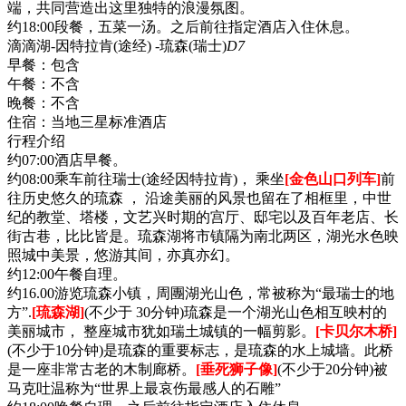
端，共同营造出这里独特的浪漫氛图。
约18:00段餐，五菜一汤。之后前往指定酒店入住休息。
滴滴湖-因特拉肯(途经) -琉森(瑞士)
D7
早餐：
包含
午餐：
不含
晚餐：
不含
住宿：
当地三星标准酒店
行程介绍
约07:00酒店早餐。
约08:00乘车前往瑞士(途经因特拉肯)， 乘坐
[金色山口列车]
前
往历史悠久的琉森 ， 沿途美丽的风景也留在了相框里，中世
纪的教堂、塔楼，文艺兴时期的宫厅、邸宅以及百年老店、长
街古巷，比比皆是。琉森湖将市镇隔为南北两区，湖光水色映
照城中美景，悠游其间，亦真亦幻。
约12:00午餐自理。
约16.00游览琉森小镇，周團湖光山色，常被称为“最瑞士的地
方”.
[琉森湖]
(不少于 30分钟)琉森是一个湖光山色相互映村的
美丽城市， 整座城市犹如瑞土城镇的一幅剪影。
[卡贝尔木桥]
(不少于10分钟)是琉森的重要标志，是琉森的水上城墙。此桥
是一座非常古老的木制廊桥。
[垂死狮子像]
(不少于20分钟)被
马克吐温称为“世界上最哀伤最感人的石雕”