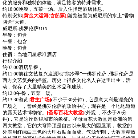
化的服务和独特的体验，满足旅客的特殊需求。
约18:00晚餐，五菜一汤。后入住指定酒店休息。
特别安排
[黄金大运河(含船票)]
游览被警为威尼斯的水上“香物
阴舍”大道。
威尼斯-佛罗伦萨
D10
早餐：
包含
午餐：
包含
晚餐：
包含
住宿：
当地四星标准酒店
行程介绍
约07:00酒店早餐，
约11:00前往文艺复兴发源地“翡冷翠”一佛罗伦萨 .佛罗伦萨是
西方文艺复兴的摇篮。历史上很多文化名人在这里出生，活
动，保存了大量精美的艺术品和建筑。
约12:0午餐，五菜一汤。
约13:30游览
[君主广场]
(不少于30分钟)，它是意大利最漂亮的
广场之一，曾经是佛罗伦萨的政治中心，现在是一个地地道道
的露天艺术博物馆。
[圣母百花大教堂]
(外观 ，不少于20分
钟)，它是这座辉煌城市的象征。圣母百花大教堂是欧洲的第
四大教堂，它的大穹降顶是自古以来最大的园屋顶， 教堂的
外表用红绿白三色的大理石贴面而成。气源华圈，大教堂精致