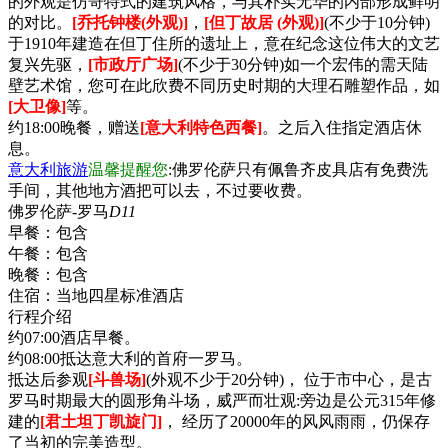
的外观是仿哥特式的建筑风格，与其朴实无华的内部形成鲜明
的对比。
[乔托钟楼(外观)]
，
[但丁故居 (外观)]
(不少于10分钟)
于1910年建造在但丁住所的遗址上，意在纪念这位伟大的文艺
复兴先驱，
[市政厅广场]
(不少于30分钟)如一个宏伟的需天陆
壁艺术馆，您可在此欣费不同历史时期的大理石雕塑作品，如
[大卫像]
等。
约18:00晚餐，赠送
[意大利特色西餐]
。之后入住指定酒店休
息。
意大利旅游
温馨提醒您
:佛罗伦萨只有佩鲁齐皮具店有免费洗
手间，其他地方酒把可以去，不过要收费。
佛罗伦萨-罗马
D11
早餐：
包含
午餐：
包含
晚餐：
包含
住宿：
当地四星标准酒店
行程介绍
约07:00酒店早餐。
约08:00抵达意大利的首府一罗马。
抵达后参观
[斗兽场]
(外观不少于20分钟)， 位于市中心，是古
罗马时期最大的圆形角斗场，威严而壮观:旁边是公元315年修
建的
[君土坦丁凯旋门]
， 经历了20000年的风风雨雨，仍保存
了当初的完美造型。