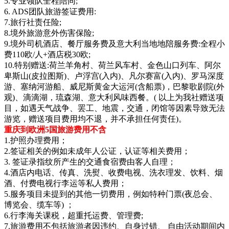
5.专业领队全程陪同;
6. ADS团队旅游签证费用:
7.旅行社责任险;
8.境外旅游意外伤害保险;
9.境外司机酒店、餐厅服务费及意大利当地地陪服务费:全程小
费110欧/人+酒店税30欧;
10.特别赠送:荷兰羊角村、荷兰风车村、金色山口列车、阿尔
卑斯山(皮拉图斯)、卢浮宫(入内)、凡尔赛富(入内)、罗马深度
游、塞纳河游船、威尼斯黄金大运河(含船票)，巴黎歌剧院(外
观)、滴滴湖，琉森湖、意大利风味西餐。( 以上为我社赠送项
目，如遇天气战争、罢工、地震，交通，闭馆等因素导致无法
游览，赠送项目费用均不退，并不承担任何责任)。
重庆到欧洲5国旅游费用不含
1.护照办理费用；
2.签证相关的例如未成年人公证，认证等相关费用；
3. 签证录指纹所产生的交通食宿费由客人自理；
4.酒店内电话、传真、洗熨、收费电视、洗衣理发、饮料、烟
酒、付费电视行李运等私人费用；
5.服务项目未提到的其他一切费用，例如特种门票(夜总会、
博览会、缆车等) ；
6.行李海关课税，超重托运费、管理费;
7.旅游费用不包括旅游者因违约、自身过错、 自由活动期间内