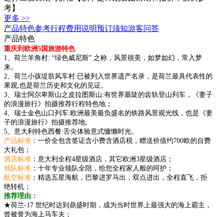
考】
更多 >>
产品特色
参考行程
费用说明
预订须知
游客问答
产品特色
重庆到欧洲5国旅游特色
1、荷兰羊角村: “绿色威尼斯” 之称，风景很美，如梦如幻，常入梦
来。
2、荷兰小孩堤肪风车村:已被列入世界遗产名录，是荷兰最具代表性的
果观,也是荷兰历史和文化的见证。
3、瑞士阿尔卑斯山之皮拉图斯山:有世界最陡的齿轨登山列车，《妻子
的浪漫旅行》拍摄推荐行程特色地；
4、瑞士金色山口列车:欧洲最美最负盛名的铁路风景观光线，也是《妻
子的浪漫旅行》拍摄推荐地;
5、意大利特色西餐:舌尖体验意式慵懒时光。
产品标准
：一价全包含签证含小费含酒店税，赠送价值约700欧的自费
大礼包；
酒店标准
：意大利全程4星级酒店，其它欧洲3星级酒店；
领队标准
：十年专业领队全陪，给您全程家人般的呵护；
航空标准
：精选五星海航，巴黎进罗马出，双点进出，全程直飞，拒
绝转机；
推荐理由：
★荷兰-17 世纪时达到鼎盛时期，成为当时世界上最强大的海上霸主，
曾被誉为海上马车夫；