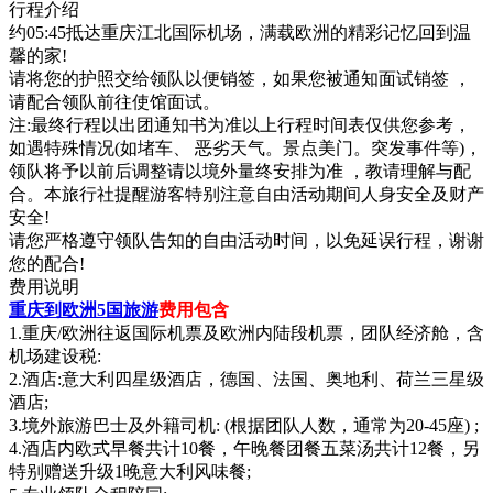
行程介绍
约05:45抵达重庆江北国际机场，满载欧洲的精彩记忆回到温
馨的家!
请将您的护照交给领队以便销签，如果您被通知面试销签 ，
请配合领队前往使馆面试。
注:最终行程以出团通知书为准以上行程时间表仅供您参考，
如遇特殊情况(如堵车、 恶劣天气。景点美门。突发事件等)，
领队将予以前后调整请以境外量终安排为准 ，教请理解与配
合。本旅行社提醒游客特别注意自由活动期间人身安全及财产
安全!
请您严格遵守领队告知的自由活动时间，以免延误行程，谢谢
您的配合!
费用说明
重庆到欧洲5国旅游
费用包含
1.重庆/欧洲往返国际机票及欧洲内陆段机票，团队经济舱，含
机场建设税:
2.酒店:意大利四星级酒店，德国、法国、奥地利、荷兰三星级
酒店;
3.境外旅游巴士及外籍司机: (根据团队人数，通常为20-45座) ;
4.酒店内欧式早餐共计10餐，午晚餐团餐五菜汤共计12餐，另
特别赠送升级1晚意大利风味餐;