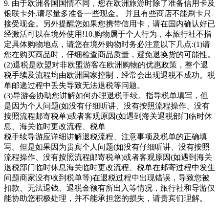
9. 由于欧洲各国国情不同，您在欧洲旅游时除了准备信用卡及
银联卡外.请尽量多准备一些现金。 并且有些商店不能刷卡只
接受现金。另外提醒您如果您携带信用卡，请在国内确认好已
经激活可以在境外使用!10.购物属于个人行为，本旅行社不指
定具体购物地点，请您在境外购物时务必注意以下几点:(1)请
您在购买商品时，仔细检查商品质量，避免退换货的可能性。
(2)退税是欧盟对非欧盟游客在欧洲购物的优惠政策，整个退
税手续及流程均由欧洲国家控制，经常会出现退税不成功。税
单邮递过程中丢失导致无法退税等问题。
(3)导游会协助您讲解如何办理退税手续。指导税单填写，但
是因为个人问题(如没有仔细听讲、没有按照流程操作、没有
按照流程邮寄税单)或者客观原因(如遇到海关退税部门临时休
息、海关临时更改流程、税单
税手续导游应详细讲解退税流程、注意事项及税单的正确填
写。但是如果因为贵宾个人问题(如没有仔细听讲、没有按照
流程操作、没有按照流程邮寄税单)或者客观原因(如遇到海关
退税部门临时休息海关临时更改流程、税单在邮寄过程中发生
问题商家没有收到税单等)在退税过程中出现错误，导致您被
扣款、无法退钱、退税金额有所出入等情况，旅行社和导游仅
能协助您积极处理，并不能承担您的损失，请贵宾们理解。