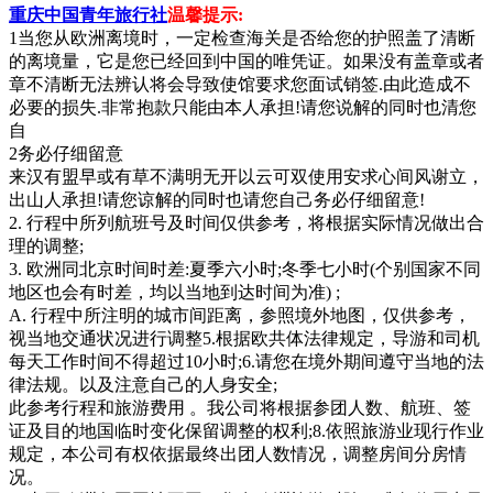
重庆中国青年旅行社
温馨提示:
1当您从欧洲离境时，一定检查海关是否给您的护照盖了清断
的离境量，它是您已经回到中国的唯凭证。如果没有盖章或者
章不清断无法辨认将会导致使馆要求您面试销签.由此造成不
必要的损失.非常抱款只能由本人承担!请您说解的同时也清您
自
2务必仔细留意
来汉有盟早或有草不满明无开以云可双使用安求心间风谢立，
出山人承担!请您谅解的同时也请您自己务必仔细留意!
2. 行程中所列航班号及时间仅供参考，将根据实际情况做出合
理的调整;
3. 欧洲同北京时间时差:夏季六小时;冬季七小时(个别国家不同
地区也会有时差，均以当地到达时间为准) ;
A. 行程中所注明的城市间距离，参照境外地图，仅供参考，
视当地交通状况进行调整5.根据欧共体法律规定，导游和司机
每天工作时间不得超过10小时;6.请您在境外期间遵守当地的法
律法规。以及注意自己的人身安全;
此参考行程和旅游费用 。我公司将根据参团人数、航班、签
证及目的地国临时变化保留调整的权利;8.依照旅游业现行作业
规定，本公司有权依据最终出团人数情况，调整房间分房情
况。