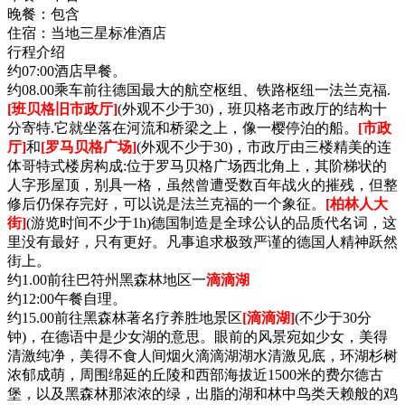
晚餐：
包含
住宿：
当地三星标准酒店
行程介绍
约07:00酒店早餐。
约08.00乘车前往德国最大的航空枢组、铁路枢纽一法兰克福.
[班贝格旧市政厅]
(外观不少于30)，班贝格老市政厅的结构十
分寄特.它就坐落在河流和桥梁之上，像一樱停泊的船。
[市政
厅]
和
[罗马贝格广场]
(外观不少于30)，市政厅由三楼精美的连
体哥特式楼房构成:位于罗马贝格广场西北角上，其阶梯状的
人字形屋顶，别具一格，虽然曾遭受数百年战火的摧残，但整
修后仍保存完好，可以说是法兰克福的一个象征。
[柏林人大
街]
(游览时间不少于1h)德国制造是全球公认的品质代名词，这
里没有最好，只有更好。凡事追求极致严谨的德国人精神跃然
街上。
约1.00前往巴符州黑森林地区一
滴滴湖
约12:00午餐自理。
约15.00前往黑森林著名疗养胜地景区
[滴滴湖]
(不少于30分
钟)，在德语中是少女湖的意思。眼前的风景宛如少女，美得
清激纯净，美得不食人间烟火滴滴湖湖水清激见底，环湖杉树
浓郁成萌，周围绵延的丘陵和西部海拔近1500米的费尔德古
堡，以及黑森林那浓浓的绿，出脂的湖和林中鸟类天赖般的鸡