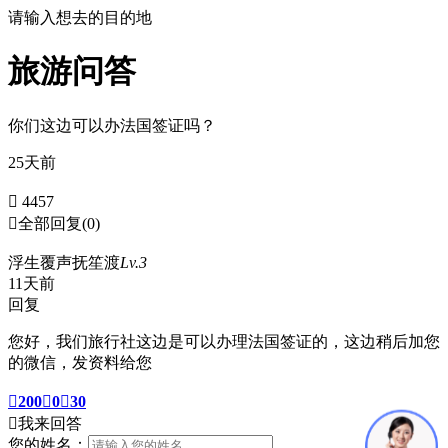
请输入想去的目的地
旅游问答
你们这边可以办法国签证吗？
25天前
 4457

全部回复
(0)
浮生覆声抚笙渡
Lv.3
11天前
回复
您好，我们旅行社这边是可以办理法国签证的，这边稍后加您
的微信，发资料给您

200

0

30

我来回答
您的姓名：