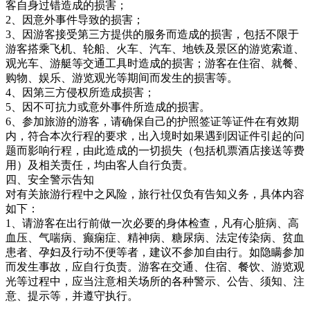
客自身过错造成的损害；
2、因意外事件导致的损害；
3、因游客接受第三方提供的服务而造成的损害，包括不限于
游客搭乘飞机、轮船、火车、汽车、地铁及景区的游览索道、
观光车、游艇等交通工具时造成的损害；游客在住宿、就餐、
购物、娱乐、游览观光等期间而发生的损害等。
4、因第三方侵权所造成损害；
5、因不可抗力或意外事件所造成的损害。
6、参加旅游的游客，请确保自己的护照签证等证件在有效期
内，符合本次行程的要求，出入境时如果遇到因证件引起的问
题而影响行程，由此造成的一切损失（包括机票酒店接送等费
用）及相关责任，均由客人自行负责。
四、安全警示告知
对有关旅游行程中之风险，旅行社仅负有告知义务，具体内容
如下：
1、请游客在出行前做一次必要的身体检查，凡有心脏病、高
血压、气喘病、癫痫症、精神病、糖尿病、法定传染病、贫血
患者、孕妇及行动不便等者，建议不参加自由行。如隐瞒参加
而发生事故，应自行负责。游客在交通、住宿、餐饮、游览观
光等过程中，应当注意相关场所的各种警示、公告、须知、注
意、提示等，并遵守执行。