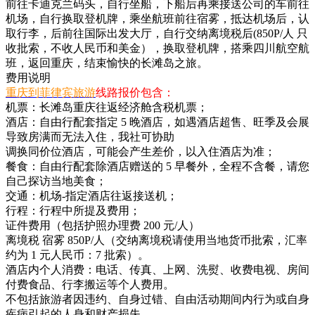
前往卡迪克兰码头，自行坐船，下船后再乘接送公司的车前往
机场，自行换取登机牌，乘坐航班前往宿雾，抵达机场后，认
取行李，后前往国际出发大厅，自行交纳离境税后(850P/人 只
收批索，不收人民币和美金），换取登机牌，搭乘四川航空航
班，返回重庆，结束愉快的长滩岛之旅。
费用说明
重庆到菲律宾旅游
线路报价包含：
机票：长滩岛重庆往返经济舱含税机票；
酒店：自由行配套指定 5 晚酒店，如遇酒店超售、旺季及会展
导致房满而无法入住，我社可协助
调换同价位酒店，可能会产生差价，以入住酒店为准；
餐食：自由行配套除酒店赠送的 5 早餐外，全程不含餐，请您
自己探访当地美食；
交通：机场-指定酒店往返接送机；
行程：行程中所提及费用；
证件费用（包括护照办理费 200 元/人）
离境税 宿雾 850P/人（交纳离境税请使用当地货币批索，汇率
约为 1 元人民币：7 批索）。
酒店内个人消费：电话、传真、上网、洗熨、收费电视、房间
付费食品、行李搬运等个人费用。
不包括旅游者因违约、自身过错、自由活动期间内行为或自身
疾病引起的人身和财产损失。