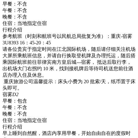
早餐：
不含
午餐：
不含
晚餐：
不含
住宿：
当地指定住宿
行程介绍
参考航班（时刻和航班号以民航总局批复为准）：重庆-宿雾
3U8393 16：45-20：45
请各位贵宾于指定时间在江北国际机场，随后请仔细关注机场
大屏所乘航班信息，并请自行换取登机牌及办理托运，随后搭
乘国际航班前往菲律宾南方皇后城---宿雾， 抵达后取行李，
出机场大门右拐约 10 米，找到接机牌后等待司机送您前往酒
店办理入住及休息。
重庆旅游公司温馨提示：床头小费为 20 批索/天，纸币置于床
头即可。
宿雾
D2
早餐：
包含
午餐：
不含
晚餐：
不含
住宿：
当地指定住宿
行程介绍
早上睡到自然醒，酒店内享用早餐，开始自由自在的度假时