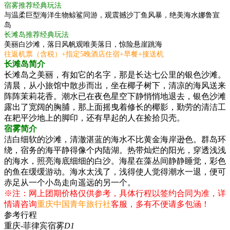
宿雾推荐经典玩法
与温柔巨型海洋生物鲸鲨同游，观震撼沙丁鱼风暴，绝美海水娜鲁宣
岛
长滩岛推荐经典玩法
美丽白沙滩，落日风帆观唯美落日，惊险悬崖跳海
往返机票（含税）+指定5晚酒店住宿+早餐+接送机
长滩岛简介
长滩岛之美丽，有如它的名字，那是长达七公里的银色沙滩。
清晨，从小旅馆中散步而出，坐在椰子树下，清凉的海风送来
阵阵茉莉花香。潮水已在夜色星空下静悄悄地退去，银色沙滩
露出了宽阔的胸脯，那上面摇曳着修长的椰影，勤劳的清洁工
在耙平沙地上的脚印，还有早起的人在捡拾贝壳。
宿雾简介
洁白细软的沙滩，清澈湛蓝的海水不比黄金海岸逊色。群岛环
绕，宿务的海平静得像个内陆湖。热带灿烂的阳光，穿透浅浅
的海水，照亮海底细细的白沙。海星在藻丛间静静睡觉，彩色
的鱼在缓缓游动。海水太浅了，浅得使人觉得潮水一退，便可
赤足从一个小岛走向遥远的另一个。
※注：网上团期价格仅供参考，具体行程以签约合同为准，详
情请咨询
重庆中国青年旅行社
客服，多有不便请多包涵！
参考行程
重庆-菲律宾宿雾
D1