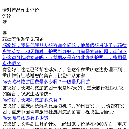
请对产品作出评价
评论
赞
|
踩
菲律宾旅游常见问题
问
您好，我是代我朋友想咨询个问题，他暑假想带孩子去菲律
宾学英文，30天那种，护照刚办好，目前是签证问题，想问下
您这边可以输签证吗？（我朋友是在河北办的护照），费用是
多少呢？
答
您好，这边已经帮您落实了。您这个在重庆这边办理不到，
重庆旅行社感谢您的留言，祝您生活旅游
问
长滩岛旅游团费是多少啊？一般是几日游
答
您好，长滩岛旅游的团一般是6-7天的，重庆旅行社感谢您
的留言，祝您生活愉快~
问
你好，长滩岛旅游多久有？
答
您好，重庆到长滩岛旅游包机12月30日首发，1月份都有发
团，重庆中国青年旅行社感谢您的留言，祝您生活愉快~
问
长滩岛旅游要多少钱
答
您好，长滩岛11月的计划已经出来，价格在4000左右，重庆