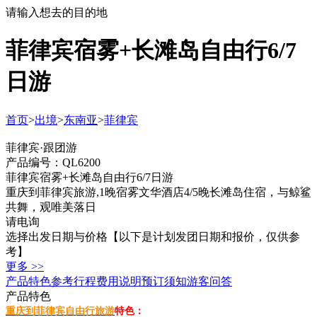
请输入想去的目的地
菲律宾宿雾+长滩岛自由行6/7
日游
首页
>
出境
>
东南亚
>
菲律宾
菲律宾·跟团游
产品编号：QL6200
菲律宾宿雾+长滩岛自由行6/7日游
重庆到菲律宾旅游,1晚宿雾文华酒店4/5晚长滩岛住宿，与鲸鲨
共舞，观唯美落日
请电询
选择出发日期与价格
【以下是计划发团日期和报价，仅供参
考】
更多 >>
产品特色
参考行程
费用说明
预订须知
游客问答
产品特色
重庆到菲律宾自由行旅游
特色：