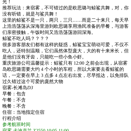
光！
推荐玩法：来宿雾，不可错过的是欧思璐与鲸鲨共舞，对，你
没有听错，就是与鲨共舞！
这里的鲸鲨不是一只，两只，三只……而是二十来只，每天早
上浩浩荡荡从深海里游到欧思璐享用渔民准备的早餐，与游客
们亲密接触，午饭时间又浩浩荡荡游回深海。
鲸鲨不吃人吗？？？？
很多游客朋友们都有这样的疑惑，鲸鲨宝宝萌动可爱，不仅不
吃人，还特别温顺，它们虽然体型庞大，大的有十来米长，但
是他们没有牙齿，只能吃一些小鱼小虾。
重庆旅游公司温馨提示：鲸鲨只有 12:00 之前会出现，从宿雾
岛欧思璐需要大约 4 个小时的车程，所以大家要去看鲸鲨的
话，一定要在早上 3 点多 4 点左右出发，尽早抵达，以免排队
过久错过这个可爱的庞然大物
宿雾-长滩岛
D3
早餐：
包含
午餐：
不含
晚餐：
不含
住宿：
当地指定住宿
行程介绍
参考航班时间
宿雾-卡迪克兰 Z2550 10:05-11:00