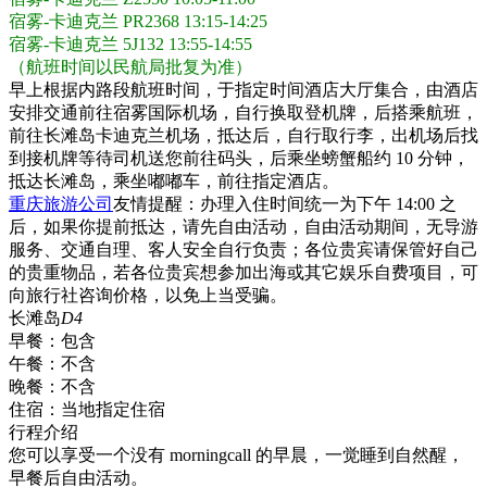
宿雾-卡迪克兰 PR2368 13:15-14:25
宿雾-卡迪克兰 5J132 13:55-14:55
（航班时间以民航局批复为准）
早上根据内路段航班时间，于指定时间酒店大厅集合，由酒店
安排交通前往宿雾国际机场，自行换取登机牌，后搭乘航班，
前往长滩岛卡迪克兰机场，抵达后，自行取行李，出机场后找
到接机牌等待司机送您前往码头，后乘坐螃蟹船约 10 分钟，
抵达长滩岛，乘坐嘟嘟车，前往指定酒店。
重庆旅游公司
友情提醒：办理入住时间统一为下午 14:00 之
后，如果你提前抵达，请先自由活动，自由活动期间，无导游
服务、交通自理、客人安全自行负责；各位贵宾请保管好自己
的贵重物品，若各位贵宾想参加出海或其它娱乐自费项目，可
向旅行社咨询价格，以免上当受骗。
长滩岛
D4
早餐：
包含
午餐：
不含
晚餐：
不含
住宿：
当地指定住宿
行程介绍
您可以享受一个没有 morningcall 的早晨，一觉睡到自然醒，
早餐后自由活动。