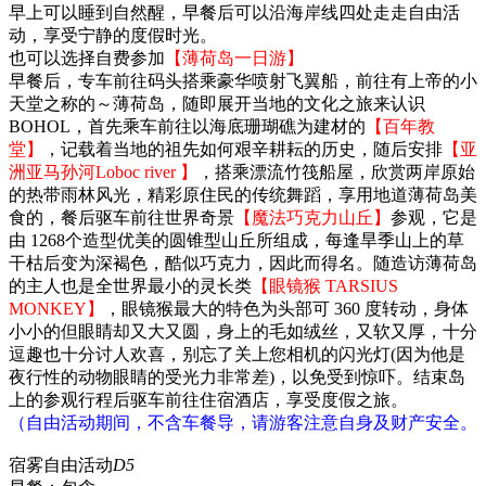
早上可以睡到自然醒，早餐后可以沿海岸线四处走走自由活
动，享受宁静的度假时光。
也可以选择自费参加
【薄荷岛一日游】
早餐后，专车前往码头搭乘豪华喷射飞翼船，前往有上帝的小
天堂之称的～薄荷岛，随即展开当地的文化之旅来认识
BOHOL，首先乘车前往以海底珊瑚礁为建材的
【百年教
堂】
，记载着当地的祖先如何艰辛耕耘的历史，随后安排
【亚
洲亚马孙河Loboc river 】
，搭乘漂流竹筏船屋，欣赏两岸原始
的热带雨林风光，精彩原住民的传统舞蹈，享用地道薄荷岛美
食的，餐后驱车前往世界奇景
【魔法巧克力山丘】
参观，它是
由 1268个造型优美的圆锥型山丘所组成，每逢旱季山上的草
干枯后变为深褐色，酷似巧克力，因此而得名。随造访薄荷岛
的主人也是全世界最小的灵长类
【眼镜猴 TARSIUS
MONKEY】
，眼镜猴最大的特色为头部可 360 度转动，身体
小小的但眼睛却又大又圆，身上的毛如绒丝，又软又厚，十分
逗趣也十分讨人欢喜，别忘了关上您相机的闪光灯(因为他是
夜行性的动物眼睛的受光力非常差)，以免受到惊吓。结束岛
上的参观行程后驱车前往住宿酒店，享受度假之旅。
（自由活动期间，不含车餐导，请游客注意自身及财产安全。
宿雾自由活动
D5