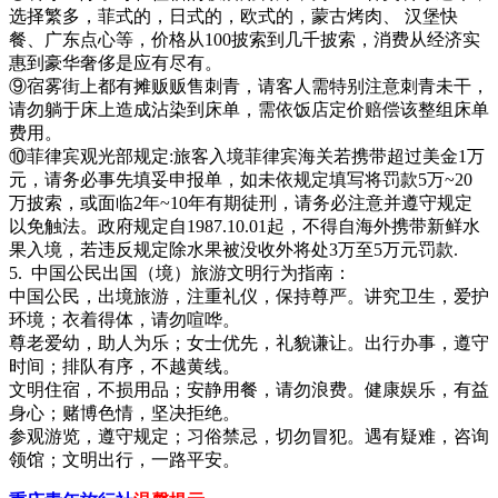
选择繁多，菲式的，日式的，欧式的，蒙古烤肉、 汉堡快
餐、广东点心等，价格从100披索到几千披索，消费从经济实
惠到豪华奢侈是应有尽有。
⑨宿雾街上都有摊贩贩售刺青，请客人需特别注意刺青未干，
请勿躺于床上造成沾染到床单，需依饭店定价赔偿该整组床单
费用。
⑩菲律宾观光部规定:旅客入境菲律宾海关若携带超过美金1万
元，请务必事先填妥申报单，如未依规定填写将罚款5万~20
万披索，或面临2年~10年有期徒刑，请务必注意并遵守规定
以免触法。政府规定自1987.10.01起，不得自海外携带新鲜水
果入境，若违反规定除水果被没收外将处3万至5万元罚款.
5.
中国公民出国（境）旅游文明行为指南：
中国公民，出境旅游，注重礼仪，保持尊严。讲究卫生，爱护
环境；衣着得体，请勿喧哗。
尊老爱幼，助人为乐；女士优先，礼貌谦让。出行办事，遵守
时间；排队有序，不越黄线。
文明住宿，不损用品；安静用餐，请勿浪费。健康娱乐，有益
身心；赌博色情，坚决拒绝。
参观游览，遵守规定；习俗禁忌，切勿冒犯。遇有疑难，咨询
领馆；文明出行，一路平安。