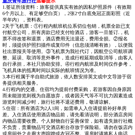
重庆青年旅行社
温馨提示
1.签证所须资料：旅客提供真实有效的因私护照原件（有效期
6个月以上、有足够空白页），2张2寸白底免冠正面彩照（近
半年内），资料表。
2关于飞机票：①行程内航班机位系切位包销，机票全款已支
付航空公司，所有房款已经支付给酒店，游客一旦签订.，机
票不得改签和退票，酒店费用无法退还，费用全损。②报名
时，须提供护照扫描件或复印件（信息须清晰有效），以便我
社出票报关等使用。③飞机票为我社代订，因航空公司航班调
整、延误、取消等意外事件，造成行程延期或取消等，由客人
自行承担，本社只协助安排。④行程内航班及时间仅作参考，
飞机具体的抵离时间以实际的航班情况为准。
3.本行程属于半自助式旅游，依人数安排英文或中文导游于宿
务提供相关服务。
4.行程内的交通、住宿均为提前付费采购，若游客因自身原因
而未能游览则视为自愿放弃，或者因天气等不可抗力因素造成
游览时间减少时，旅行社将不退还费用，敬请谅解。
5.住宿：所有酒店为2人1间，如需单人入住请提前补好单房
差。入住酒店使用酒店物品前，请先看清说明，部分酒店房间
内物品需要收费。个人财物自行妥善保管，如有遗失旅行社概
不负责，贵重物品可交酒店柜台存放于保险箱。请勿在饭店内
或房间外之走廊大声喧哗或衣冠不整。退房时请将私人电话