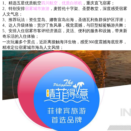
1、精选五星优质航空
四川航空，优质白班机
，重庆直飞宿雾；
2、特别安排
宿雾城市旅游
，麦哲伦十字架、圣婴教堂，深度感受宿雾
人文气息；
3、推荐玩法：资生堂岛、娜鲁宣岛出海，圣德瓦利鱼群保护区浮潜；
4、达人升级体验：赏沙丁鱼风暴，视觉震撼，与巨型鲸鲨畅游共舞；
5、安排入住宿雾市客评经济酒店，灵活、便利的服务和设施，带来新
奇乐活的入住体验；
一次玩遍多个景点，近距离接触海洋生物，感受360度震撼海底世界，
精准定位宿雾城市海岛人文风情；