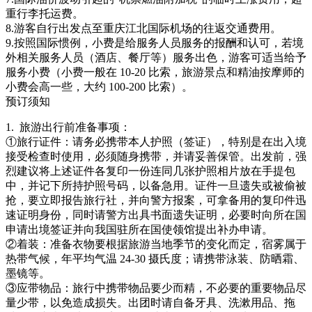
重行李托运费。
8.游客自行出发点至重庆江北国际机场的往返交通费用。
9.按照国际惯例，小费是给服务人员服务的报酬和认可，若境
外相关服务人员（酒店、餐厅等）服务出色，游客可适当给予
服务小费（小费一般在 10-20 比索，旅游景点和精油按摩师的
小费会高一些，大约 100-200 比索）。
预订须知
1.
旅游出行前准备事项：
①旅行证件：请务必携带本人护照（签证），特别是在出入境
接受检查时使用，必须随身携带，并请妥善保管。出发前，强
烈建议将上述证件各复印一份连同几张护照相片放在手提包
中，并记下所持护照号码，以备急用。证件一旦遗失或被偷被
抢，要立即报告旅行社，并向警方报案，可拿备用的复印件迅
速证明身份，同时请警方出具书面遗失证明，必要时向所在国
申请出境签证并向我国驻所在国使领馆提出补办申请。
②着装：准备衣物要根据旅游当地季节的变化而定，宿雾属于
热带气候，年平均气温 24-30 摄氏度；请携带泳装、防晒霜、
墨镜等。
③应带物品：旅行中携带物品要少而精，不必要的重要物品尽
量少带，以免造成损失。出团时请自备牙具、洗漱用品、拖