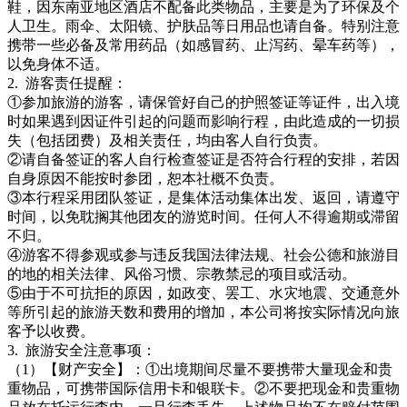
鞋，因东南亚地区酒店不配备此类物品，主要是为了环保及个
人卫生。雨伞、太阳镜、护肤品等日用品也请自备。特别注意
携带一些必备及常用药品（如感冒药、止泻药、晕车药等），
以免身体不适。
2.
游客责任提醒：
①参加旅游的游客，请保管好自己的护照签证等证件，出入境
时如果遇到因证件引起的问题而影响行程，由此造成的一切损
失（包括团费）及相关责任，均由客人自行负责。
②请自备签证的客人自行检查签证是否符合行程的安排，若因
自身原因不能按时参团，恕本社概不负责。
③本行程采用团队签证，是集体活动集体出发、返回，请遵守
时间，以免耽搁其他团友的游览时间。任何人不得逾期或滞留
不归。
④游客不得参观或参与违反我国法律法规、社会公德和旅游目
的地的相关法律、风俗习惯、宗教禁忌的项目或活动。
⑤由于不可抗拒的原因，如政变、罢工、水灾地震、交通意外
等所引起的旅游天数和费用的增加，本公司将按实际情况向旅
客予以收费。
3.
旅游安全注意事项：
（1）【财产安全】：①出境期间尽量不要携带大量现金和贵
重物品，可携带国际信用卡和银联卡。②不要把现金和贵重物