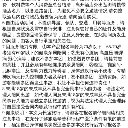
费、饮料费等个人消费至总台结清，离开酒店外出逛街请携带
酒店名片，以备迷路备用。为避免不必要之尴尬情况,请勿擅
取酒店内任何物品,若要留为纪念,请向酒店购买。
6.自由活动期间，不提供导游、领队、交通、用餐等服务，请
根据自身状况及需求自行安排，注意保管好自己的证件及随身
物品，贵重物品请妥善保管，注意人身安全。在此期间所发生
的问题，由客人自行承担相关责任。
7.因服务能力有限：①本产品报名年龄为70岁以下，65-70岁
者须有60岁以下的健康亲属陪同；②患有心脏病.高血压.糖尿
病.冠心病等，建议不参加本团，如强烈要求参团，请提前告
知我社，并且必须有年轻健康的亲属陪同；③癌症、癫痫/小
儿麻痹症，及有听力视力障碍者，身体残疾行动不便者，有精
神疾病无行为控制能力者及孕妇，恕不能参团，望请谅解。如
游客隐瞒参团而发生事故，我社不承担任何连带责任！
8.未满18岁的未成年及不具备完全民事行为能力者，请法定代
理人陪同出游，如代理人同意未满18岁的未成年及不具备完全
民事行为能力者独立参团旅游的，视为其法定代理人完全理解
并自愿接受合同内容及行程中的所有约定。
9.健康说明：本次为长途旅行，请游客在报名前仔细阅读相关
注意事项，在充分了解旅途辛苦和行程中医疗条件有限的前提
下，确定自己身体健康状况适合参加本次旅行后方可报名参