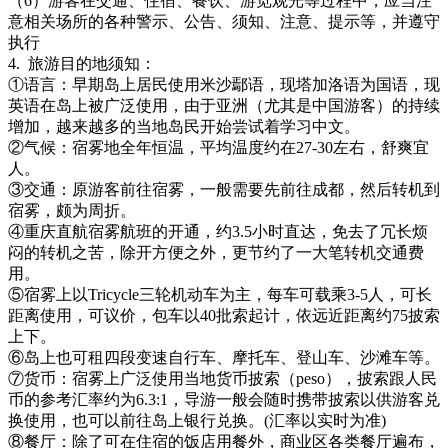
（6）游客在交通、住宿、餐饮、游览观光等过程中，应当注
意相关场所的各种警示、公告、须知、注意、提示等，并遵守
执行
4.
旅游目的地须知：
①语言：早期岛上居民使用米沙鄢语，现塔加洛语为国语，现
英语在岛上被广泛使用，由于亚洲（尤其是中国游客）的持续
增加，越来越多的当地岛民开始尝试着学习中文。
②气候：宿雾地全年恒温，平均温度约在27-30左右，舒爽宜
人。
③交通：原游客前往宿雾，一般需要先前往成都，然后转机到
宿雾，颇为周折。
④重庆直航宿雾航班的开通，约3.5小时直达，免去了冗长烦
闷的转机之苦，除开方便之外，更节约了一大笔转机交通费
用。
⑤宿雾上以Tricycle三轮机动车为主，每车可载乘3-5人，可长
距离使用，可议价，包车以40批索起计，依远近距离约75披索
上下。
⑥岛上也可租四段变速自行车、摩托车、登山车、沙滩车等。
⑦货币：宿雾上广泛使用当地货币披索（peso），披索跟人民
币的参考汇率约为6.3:1，导游一般会随时携带披索以供游客兑
换使用，也可以前往岛上银行兑换。(汇率以实时为准)
⑧餐厅：除了可在住宿的饭店用餐外，商业区各类餐厅遍布，