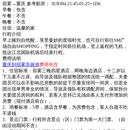
宿雾→重庆 参考航班： 3U8394 21:45-01:25+1
D6
早餐：
包含
午餐：
不含
晚餐：
不含
住宿：
温馨的家
行程介绍
早上睡到自然醒，享受曼妙的度假时光，也可自行前往SM广
场自由SHOPPING，于指定时间前往机场，登上返程的飞机，
抵达江北国际机场后结束行程。
费用说明
重庆到宿雾岛旅游
费用包含
1、住宿标准：宿雾三晚四星酒店，两晚海边酒店，十二岁以
下儿童不占床。由导游及领队根据整团的情况统一调配，夫妻
团员可以在不影响总房数的前提下尽量安排同一间房，但若全
团出现单男单女的情况，导游及领队有权调配房间，保留拆分
夫妻团员房间的权利，若客人坚持己见须由客人支付所增加的
房费（现付酒店前台）。
2、用餐标准：5早，酒店含早餐，为房费包含，客人自愿不吃
不退钱
3、景点门票：行程所含景点（区）门票为第一大门票。（自
由活动期间不含）