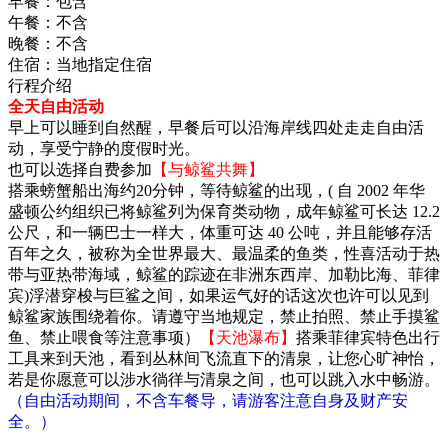
早餐：
包含
午餐：
不含
晚餐：
不含
住宿：
当地指定住宿
行程介绍
全天自由活动
早上可以睡到自然醒，早餐后可以沿海岸线四处走走自由活
动，享受宁静的度假时光。
也可以选择自费参加
【与鲸鲨共舞】
搭乘螃蟹船出海约20分钟，等待鲸鲨的出现，( 自 2002 年华
盛顿公约组织已将鲸鲨列为保育类动物，成年鲸鲨可长达 12.2
公尺，和一辆巴士一样大，体重可达 40 公吨，并且能够存活
百年之久，被称为全世界最大、最温柔的鱼类，性喜活动于热
带与亚热带海域，鲸鲨的踪迹在非洲东西岸、加勒比海、菲律
宾)浮潜穿梭与巨鲨之间，如果运气好的话这次也许可以见到
鲸鲨家族围绕着你。请遵守当地规定，禁止拍照、禁止手摸鲨
鱼、禁止喂食等注意事项）
【天池瀑布】
搭乘菲律宾特色出行
工具来到天池，看到丛林间飞流直下的清泉，让您心旷神怡，
若是你愿意可以涉水徜徉与清泉之间，也可以跳入水中畅游。
（自由活动期间，不含车餐导，请游客注意自身及财产安
全。）