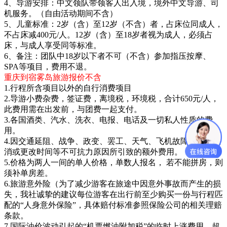
4、导游安排：中文领队带领客人出入境，境外中文导游、司
机服务。（自由活动期间不含）
5、儿童标准：2岁（含）至12岁（不含）者，占床位同成人，
不占床减400元/人。12岁（含）至18岁者视为成人，必须占
床，与成人享受同等标准。
6、备注：团队中18岁以下者不可（不含）参加指压按摩、
SPA等项目，费用不退。
重庆到宿雾岛旅游报价不含
1.行程所含项目以外的自行消费项目
2.导游小费杂费，签证费，离境税，环境税，合计650元/人，
此费用需在出发前，与团费一起支付。
3.各国酒类、汽水、洗衣、电报、电话及一切私人性质的费
用。
4.因交通延阻、战争、政变、罢工、天气、飞机故障、航班取
消或更改时间等不可抗力原因所引致的额外费用。
5.价格为两人一间的单人价格，单数人报名， 若不能拼房，则
须补单房差。
6.旅游意外险（为了减少游客在旅途中因意外事故而产生的损
失，我社诚挚的建议每位游客在出行前至少购买一份与行程匹
配的“人身意外保险”，具体赔付标准参照保险公司的相关理赔
条款。
7.国际油价波动引起的“机票燃油附加税”的临时上涨费用，超