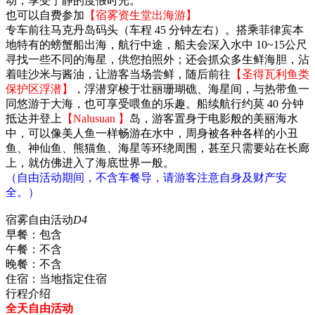
动，享受宁静的度假时光。
也可以自费参加
【宿雾资生堂出海游】
专车前往马克丹岛码头（车程 45 分钟左右）。搭乘菲律宾本
地特有的螃蟹船出海，航行中途，船夫会深入水中 10~15公尺
寻找一些不同的海星，供您拍照外；还会抓众多生鲜海胆，沾
着哇沙米与酱油，让游客当场尝鲜，随后前往
【圣得瓦利鱼类
保护区浮潜】
，浮潜穿梭于壮丽珊瑚礁、海星间，与热带鱼一
同悠游于大海，也可享受喂鱼的乐趣。船续航行约莫 40 分钟
抵达并登上
【Nalusuan 】
岛，游客置身于电影般的美丽海水
中，可以像美人鱼一样畅游在水中，周身被各种各样的小丑
鱼、神仙鱼、熊猫鱼、海星等环绕周围，甚至只需要站在长廊
上，就仿佛进入了海底世界一般。
（自由活动期间，不含车餐导，请游客注意自身及财产安
全。）
宿雾自由活动
D4
早餐：
包含
午餐：
不含
晚餐：
不含
住宿：
当地指定住宿
行程介绍
全天自由活动