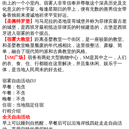
街上的一个小堂内。宿雾人非常信奉并尊敬这个深具历史及文
化意义的十字架，每逢星期日的早上，便有无数的善男信女带
备香烛前来虔诚地祈求平安好运。
【圣佩特罗堡】
与马尼拉的圣地亚哥城堡并称为菲律宾最古老
的城堡，是西班牙最初抵达菲律宾的时候建造的，古堡是西班
牙进入宿雾的首个据点。
【宿雾大教堂】
距离圣婴教堂一个街区，是一座较新的教堂。
和圣婴教堂略显颓废的年代感相比，这里很整洁、肃穆、简
单，融合了现代简约派和古典教堂的风格。
【SM广场】
宿务有两处大型购物中心，SM是其中之一，人们
的衣、食、住、行都能在这里解决，并且集休闲、娱乐于一
体，是当地人民周末的好去处。
宿雾自由活动
D3
早餐：
包含
午餐：
不含
晚餐：
不含
住宿：
当地指定住宿
行程介绍
全天自由活动
早上可以睡到自然醒，早餐后可以沿海岸线四处走走自由活