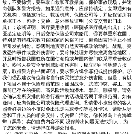
故，不要惊慌，要采取自救和互救措施，保护事故现场，并速
向领队和警方报告。如果遇到意外，应保持镇定，立即通知有
关机构，包括旅行社、救援机构、保险公司等，并应保留所有
单据正本，包括：交通、意外事故证明（公安交管部门出
具）；诊断证明、医疗费用收据（医院或医疗机构出具）；法
医鉴定证明等，日后交给保险公司索赔用。④要尊重所在国，
特别是有特殊宗教习俗国家的风俗习惯，避免因言行举止不当
所引发的纠纷。⑤遇到地震等自然灾害或政治动乱、战乱、突
发恐怖事件或意外伤害时，要冷静处理并尽快撤离危险地区，
并及时报告我国驻所在国使领馆或与国内部门联系寻求营救保
护。⑥当人身安全受到威胁和伤害时，应立即向当地警方报
案，取得警方的书面证明，要求警方缉拿罪犯或提供保护。⑦
我们强烈建议每位游客自行购买旅游意外伤害险，但是，有以
下项目不属于保险理赔范围：如因战争、武装冲突、罢工、投
保前已存在的疾病、高风险活动如潜水、攀岩、蹦极等。请务
必确认您所安排的旅游行程中的活动是否属于承保范围。如有
疑问，应向保险公司或保险代理查询。⑧请带小孩出游的客人
照看好身边的小孩以免出现走丢或受伤等意外情况，请听从导
游和工作人员的相关安排，切勿擅自活动。⑨长滩岛上有海蟑
螂（黑导）卖的自费内容不同.没保障出问题无法找到人，为
了您的安全，请选择在导游处报名。