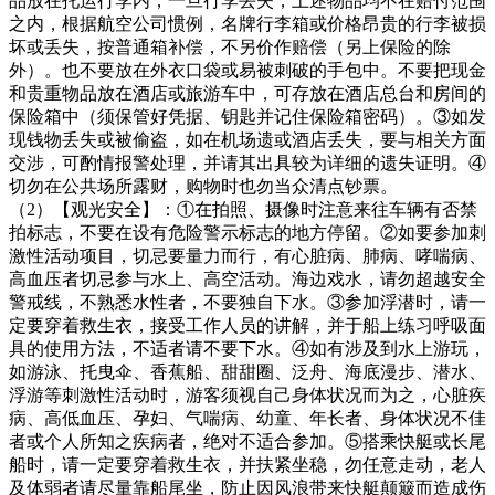
品放在托运行李内，一旦行李丢失，上述物品均不在赔付范围
之内，根据航空公司惯例，名牌行李箱或价格昂贵的行李被损
坏或丢失，按普通箱补偿，不另价作赔偿（另上保险的除
外）。也不要放在外衣口袋或易被刺破的手包中。不要把现金
和贵重物品放在酒店或旅游车中，可存放在酒店总台和房间的
保险箱中（须保管好凭据、钥匙并记住保险箱密码）。③如发
现钱物丢失或被偷盗，如在机场遗或酒店丢失，要与相关方面
交涉，可酌情报警处理，并请其出具较为详细的遗失证明。④
切勿在公共场所露财，购物时也勿当众清点钞票。
（2）【观光安全】：①在拍照、摄像时注意来往车辆有否禁
拍标志，不要在设有危险警示标志的地方停留。②如要参加刺
激性活动项目，切忌要量力而行，有心脏病、肺病、哮喘病、
高血压者切忌参与水上、高空活动。海边戏水，请勿超越安全
警戒线，不熟悉水性者，不要独自下水。③参加浮潜时，请一
定要穿着救生衣，接受工作人员的讲解，并于船上练习呼吸面
具的使用方法，不适者请不要下水。④如有涉及到水上游玩，
如游泳、托曳伞、香蕉船、甜甜圈、泛舟、海底漫步、潜水、
浮游等刺激性活动时，游客须视自己身体状况而为之，心脏疾
病、高低血压、孕妇、气喘病、幼童、年长者、身体状况不佳
者或个人所知之疾病者，绝对不适合参加。⑤搭乘快艇或长尾
船时，请一定要穿着救生衣，并扶紧坐稳，勿任意走动，老人
及体弱者请尽量靠船尾坐，防止因风浪带来快艇颠簸而造成伤