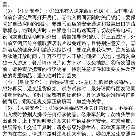
害。
（3）【住宿安全】：①如果有人送东西到你房间，应打电话
向前台证实后再打开房门。②出入房间要随时关门锁门，要保
管好自己房间的钥匙。要熟悉酒店的安全通道和紧急出口等疏
散标志，遇到火灾时，由紧急出口迅速离开，切勿搭乘电梯。
夜间或自由活动时间外出，请告知导游领队，并三五成行，外
出前至酒店前台领取酒店名片以免迷路，且特别注意安全。③
到酒店的健身房和游泳池锻炼时，要注意自我保护。注意酒店
游泳池开放时间，千万不可于未开放时间擅自入池，也请勿单
独一人游泳，餐后请休息片刻方下水，以免抽筋。④每次退房
前，请检查所携带的行李物品，特别注意证件和重要文件及存
放的贵重物品，避免临时忙乱丢失。
（4）【购物安全】：购物要谨慎，注意识别假冒伪劣商品，
想好再买，避免退货麻烦。试衣试鞋时，最好请同行团友陪同
和看管物品。多数国家都有购物退税，具体退税标准请咨询购
物商店，索取退税支票正确填写，加盖海关章。
（5）【人身安全】：①要远离毒品等相关违禁物品，不要在
出入境时替别人携带任何行李物品。②乘车船时，勿将头手伸
出窗外，上下车船时要注意来往车辆及身体安全。在乘坐船、
快艇等水上交通工具时，请务必穿好救生衣。菲律宾车辆行车
方向在右边，请过马路时注意往来车辆。。③如果发生交通事