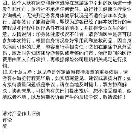
团。因个人既有病史和身体残障在旅游途中引起的疾病进一步
发作和伤亡，旅行社不承担任何责任。旅行社非健康医疗专业
咨询机构，无法判定游客身体健康状况是否适合参加本次旅
行，游客签订了旅游合同，即视为游客已经了解本次旅行的辛
苦程度和行程中医疗条件有限的前提，并征得专业医生的同
意。友情说明：①身体健康状况不佳者，请咨询医生是否可以
参加本次旅行，根据自身情况备好常用药和急救药品，因自身
疾病而引起的后果，游客自行承担责任；②如在旅途中意外受
伤，应及时告知随团导游领队或者签约门市，治疗期间的医疗
费用由客人自行承担，再根据保险公司理赔相关规定进行报
销。
10.关于意见单：意见单是评定旅游接待质量的重要依据，请
游客在游览行程完毕后，如实填写意见、建议或表扬内容；如
有接待质量问题或是争议，请在当地及时提出，双方协商解
决，协商未果，可以向有关部门提出投诉。恕不接受虚填、假
填或者不填，以及逾期投诉而产生的后续争议，敬请谅解！
请对产品作出评价
评论
赞
|