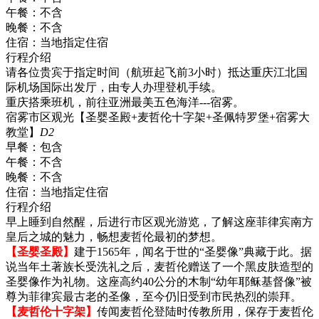
午餐：
不含
晚餐：
不含
住宿：
当地指定住宿
行程介绍
请各位贵宾于指定时间（航班起飞前3小时）抵达重庆江北国
际机场国际出发厅，由专人办理登机手续。
重庆搭乘班机，前往亚洲最美五色海洋---宿雾。
宿雾市区观光【圣婴圣殿+麦哲伦十字架+圣佩特罗堡+宿雾大
教堂】
D2
早餐：
包含
午餐：
不含
晚餐：
不含
住宿：
当地指定住宿
行程介绍
早上睡到自然醒，后进行市区观光游览，了解这座菲律宾南方
皇后之城的魅力，畅想麦哲伦最初的梦想。
【圣婴圣殿】
建于1565年，闻名于世的“圣婴像”典藏于此。据
说当年土著族长受洗礼之后，麦哲伦赠送了一个黑皮肤造型的
圣婴像作为礼物。这座高约40公分的木制“幼年耶稣基督像”被
尊为菲律宾最古老的圣像，至今仍旧受到市民热烈的崇拜。
【麦哲伦十字架】
传闻麦哲伦登陆时传教所用，保存于麦哲伦