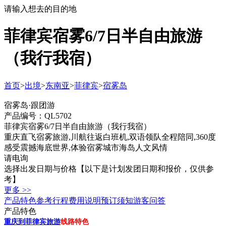
请输入想去的目的地
菲律宾宿雾6/7日半自由旅游
（我行我宿）
首页
>
出境
>
东南亚
>
菲律宾
>
宿雾岛
宿雾岛·跟团游
产品编号：QL5702
菲律宾宿雾6/7日半自由旅游（我行我宿）
重庆直飞宿雾旅游,川航往返白班机,双语领队全程陪同,360度
感受震撼海底世界,体验宿雾城市海岛人文风情
请电询
选择出发日期与价格
【以下是计划发团日期和报价，仅供参
考】
更多 >>
产品特色
参考行程
费用说明
预订须知
游客问答
产品特色
重庆到菲律宾旅游
线路特色