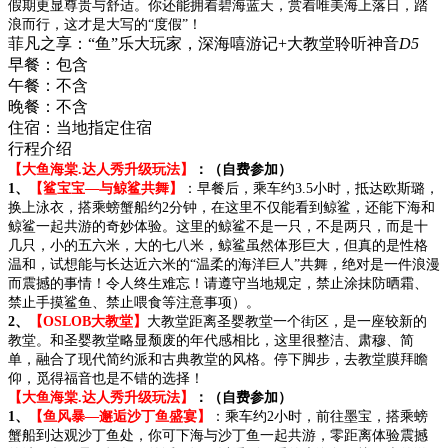
假期更显尊贵与舒适。你还能拥着碧海蓝天，赏着唯美海上落日，踏
浪而行，这才是大写的“度假”！
菲凡之享：“鱼”乐大玩家，深海嘻游记+大教堂聆听神音
D5
早餐：
包含
午餐：
不含
晚餐：
不含
住宿：
当地指定住宿
行程介绍
【大鱼海棠.达人秀升级玩法】
：
（自费参加
）
1、
【鲨宝宝—与
鲸鲨共舞】
：早餐后，乘车约3.5小时，抵达欧斯璐，
换上泳衣，搭乘螃蟹船约2分钟，在这里不仅能看到鲸鲨，还能下海和
鲸鲨一起共游的奇妙体验。这里的鲸鲨不是一只，不是两只，而是十
几只，小的五六米，大的七八米，鲸鲨虽然体形巨大，但真的是性格
温和，试想能与长达近六米的“温柔的海洋巨人”共舞，绝对是一件浪漫
而震撼的事情！令人终生难忘！请遵守当地规定，禁止涂抹防晒霜、
禁止手摸鲨鱼、禁止喂食等注意事项）。
2、
【OSLOB大教堂】
大教堂距离圣婴教堂一个街区，是一座较新的
教堂。和圣婴教堂略显颓废的年代感相比，这里很整洁、肃穆、简
单，融合了现代简约派和古典教堂的风格。停下脚步，去教堂膜拜瞻
仰，觅得福音也是不错的选择！
【大鱼海棠.达人秀升级玩法】
：
（自费参加
）
1、
【鱼风暴—邂逅沙丁鱼盛宴
】
：乘车约2小时，前往墨宝，搭乘螃
蟹船到达观沙丁鱼处，你可下海与沙丁鱼一起共游，零距离体验震撼