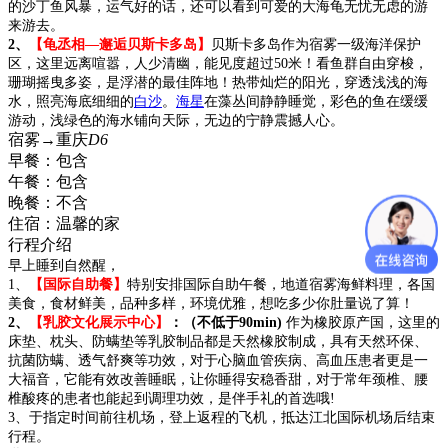
的沙丁鱼风暴，运气好的话，还可以看到可爱的大海龟无忧无虑的游
来游去。
2、
【龟丞相—邂逅贝斯卡多岛
】
贝斯卡多岛作为宿雾一级海洋保护
区，这里远离喧嚣，人少清幽，能见度超过50米！看鱼群自由穿梭，
珊瑚摇曳多姿，是浮潜的最佳阵地！热带灿烂的阳光，穿透浅浅的海
水，照亮海底细细的
白沙
。
海星
在藻丛间静静睡觉，彩色的鱼在缓缓
游动，浅绿色的海水铺向天际，无边的宁静震撼人心。
宿雾→重庆
D6
早餐：
包含
午餐：
包含
晚餐：
不含
住宿：
温馨的家
行程介绍
早上睡到自然醒，
1、
【国际自助餐】
特别安排国际自助午餐，地道宿雾海鲜料理，各国
美食，食材鲜美，品种多样，环境优雅，想吃多少你肚量说了算！
2、
【
乳胶文化展示中心
】
：（不低于
90min)
作为橡胶原产国，这里的
床垫、枕头、防螨垫等乳胶制品都是天然橡胶制成，具有天然环保、
抗菌防螨、透气舒爽等功效，对于心脑血管疾病、高血压患者更是一
大福音，它能有效改善睡眠，让你睡得安稳香甜，对于常年颈椎、腰
椎酸疼的患者也能起到调理功效，是伴手礼的首选哦!
3、于指定时间前往机场，登上返程的飞机，抵达江北国际机场后结束
行程。