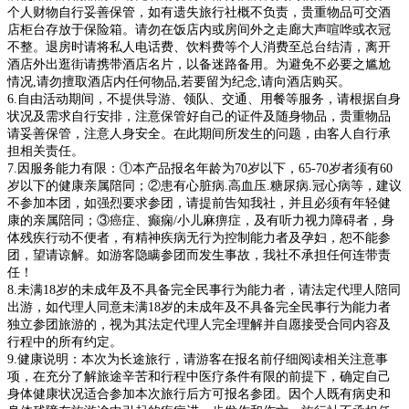
个人财物自行妥善保管，如有遗失旅行社概不负责，贵重物品可交酒
店柜台存放于保险箱。请勿在饭店内或房间外之走廊大声喧哗或衣冠
不整。退房时请将私人电话费、饮料费等个人消费至总台结清，离开
酒店外出逛街请携带酒店名片，以备迷路备用。为避免不必要之尴尬
情况,请勿擅取酒店内任何物品,若要留为纪念,请向酒店购买。
6.自由活动期间，不提供导游、领队、交通、用餐等服务，请根据自身
状况及需求自行安排，注意保管好自己的证件及随身物品，贵重物品
请妥善保管，注意人身安全。在此期间所发生的问题，由客人自行承
担相关责任。
7.因服务能力有限：①本产品报名年龄为70岁以下，65-70岁者须有60
岁以下的健康亲属陪同；②患有心脏病.高血压.糖尿病.冠心病等，建议
不参加本团，如强烈要求参团，请提前告知我社，并且必须有年轻健
康的亲属陪同；③癌症、癫痫/小儿麻痹症，及有听力视力障碍者，身
体残疾行动不便者，有精神疾病无行为控制能力者及孕妇，恕不能参
团，望请谅解。如游客隐瞒参团而发生事故，我社不承担任何连带责
任！
8.未满18岁的未成年及不具备完全民事行为能力者，请法定代理人陪同
出游，如代理人同意未满18岁的未成年及不具备完全民事行为能力者
独立参团旅游的，视为其法定代理人完全理解并自愿接受合同内容及
行程中的所有约定。
9.健康说明：本次为长途旅行，请游客在报名前仔细阅读相关注意事
项，在充分了解旅途辛苦和行程中医疗条件有限的前提下，确定自己
身体健康状况适合参加本次旅行后方可报名参团。因个人既有病史和