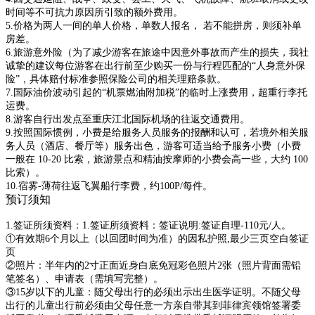
时间等不可抗力原因所引致的额外费用。
5.价格为两人一间的单人价格，单数人报名， 若不能拼房，则须补单
房差。
6.旅游意外险（为了减少游客在旅途中因意外事故而产生的损失，我社
诚挚的建议每位游客在出行前至少购买一份与行程匹配的“人身意外保
险”，具体赔付标准参照保险公司的相关理赔条款。
7.国际油价波动引起的“机票燃油附加税”的临时上涨费用，超重行李托
运费。
8.游客自行出发点至重庆江北国际机场的往返交通费用。
9.按照国际惯例，小费是给服务人员服务的报酬和认可，若境外相关服
务人员（酒店、餐厅等）服务出色，游客可适当给予服务小费（小费
一般在 10-20 比索，旅游景点和精油按摩师的小费会高一些，大约 100
比索）。
10.宿雾-薄荷往返飞翼船行李费，约100P/每件。
预订须知
1.签证所须资料：1.签证所须资料：签证说明:签证自理-110元/人。
①有效期6个月以上（以回团时间为准）的因私护照,最少三页空白签证
页
②照片：半年内的2寸正面近身白底免冠彩色照片2张（照片背面需铅
笔签名）、申请表（需填写完整）。
③15岁以下的儿童：随父母出行的必须出示出生医学证明。不随父母
出行的儿童出行前必须由父母任意一方亲自带其到菲律宾领馆签署委