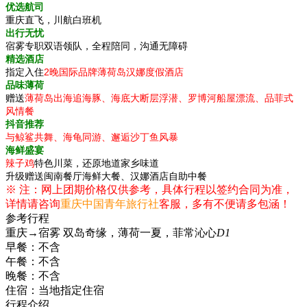
优选航司
重庆直飞，川航白班机
出行无忧
宿雾专职双语领队，全程陪同，沟通无障碍
精选酒店
指定入住
2晚国际品牌薄荷岛汉娜度假酒店
品味薄荷
赠送
薄荷岛出海追海豚、海底大断层浮潜、罗博河船屋漂流、品菲式
风情餐
抖音推荐
与鲸鲨共舞、海龟同游、邂逅沙丁鱼风暴
海鲜盛宴
辣子鸡
特色川菜，还原地道家乡味道
升级赠送闽南餐厅海鲜大餐、汉娜酒店自助中餐
※ 注：网上团期价格仅供参考，具体行程以签约合同为准，
详情请咨询
重庆中国青年旅行社
客服，多有不便请多包涵！
参考行程
重庆→宿雾 双岛奇缘，薄荷一夏，菲常沁心
D1
早餐：
不含
午餐：
不含
晚餐：
不含
住宿：
当地指定住宿
行程介绍