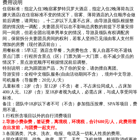
费用说明
住宿标准：
指定入住3晚宿雾梦特贝罗大酒店，指定入住2晚薄荷岛汉
娜大酒店(在住宿标准不变的情况下，宿雾、薄荷酒店的入住顺序会做
前后调整，请周知），十二岁以下儿童不占床。由导游及领队根据整
团的情况统一调配，夫妻团员可以在不影响总房数的前提下尽量安排
同一间房，但若全团出现单男单女的情况，导游及领队有权调配房
间，保留拆分夫妻团员房间的权利，若客人坚持己见须由客人支付所
增加的房费（现付酒店前台）。
用餐标准：
5早3正 酒店含早餐，为房费包含，客人自愿不吃不退钱
景点门票：
行程所含景点（区）门票为第一大门票，在不减少景点的
情况下，景点游览顺序可根据情况前后调整。
特别说明：
此为跟团游产品，为了你的安全，请勿擅自离团。
导游安排：
全程中文领队服务(自由活动期间不含），境外中文导游、
司机服务（导服费：20元/人/天）
儿童标准：
2岁（含）至12岁（不含）者，不占床位同成人，占床加
400/人元。12岁（含）至18岁者视为成人，必需占床，与成人享受同等
标准。
备注：团队中18岁以下者不可（不含）参加指压按摩、SPA等项目，费
用不退。
1.行程所含项目以外的自行消费项目
2
.导游小费杂费，签证费，离境税，环境税，合计680元/人，
此费用需
在出发前，与团费一起支付。
3.各国酒类、汽水、洗衣、电报、电话及一切私人性质的费用。
4.因交通延阻、战争、政变、罢工、天气、飞机故障、航班取消或更改