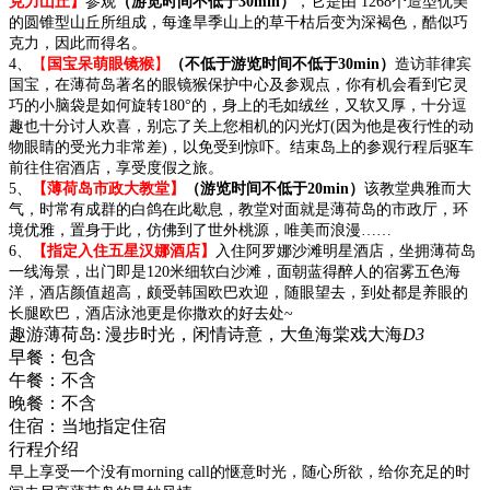
克力山丘】
参观
（游览时间不低于
30min
）
，它是由 1268个造型优美
的圆锥型山丘所组成，每逢旱季山上的草干枯后变为深褐色，酷似巧
克力，因此而得名。
4、
【
国宝呆萌眼镜猴
】
（不低于游览时间不低于
30min
）
造访菲律宾
国宝，在薄荷岛著名的眼镜猴保护中心及参观点，你有机会看到它灵
巧的小脑袋是如何旋转180°的，身上的毛如绒丝，又软又厚，十分逗
趣也十分讨人欢喜，别忘了关上您相机的闪光灯(因为他是夜行性的动
物眼睛的受光力非常差)，以免受到惊吓。结束岛上的参观行程后驱车
前往住宿酒店，享受度假之旅。
5、
【
薄荷岛市政大教堂
】
（游览时间不低于
20min
）
该教堂典雅而大
气，时常有成群的白鸽在此歇息，教堂对面就是薄荷岛的市政厅，环
境优雅，置身于此，仿佛到了世外桃源，唯美而浪漫……
6、
【指定入住五星汉娜酒店】
入住阿罗娜沙滩明星酒店，坐拥薄荷岛
一线海景，出门即是120米细软白沙滩，面朝蓝得醉人的宿雾五色海
洋，酒店颜值超高，颇受韩国欧巴欢迎，随眼望去，到处都是养眼的
长腿欧巴，酒店泳池更是你撒欢的好去处~
趣游薄荷岛: 漫步时光，闲情诗意，大鱼海棠戏大海
D3
早餐：
包含
午餐：
不含
晚餐：
不含
住宿：
当地指定住宿
行程介绍
早上享受一个没有morning call的惬意时光，随心所欲，给你充足的时