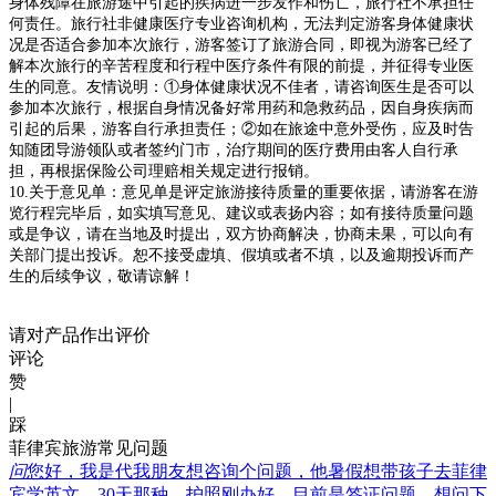
身体残障在旅游途中引起的疾病进一步发作和伤亡，旅行社不承担任
何责任。旅行社非健康医疗专业咨询机构，无法判定游客身体健康状
况是否适合参加本次旅行，游客签订了旅游合同，即视为游客已经了
解本次旅行的辛苦程度和行程中医疗条件有限的前提，并征得专业医
生的同意。友情说明：①身体健康状况不佳者，请咨询医生是否可以
参加本次旅行，根据自身情况备好常用药和急救药品，因自身疾病而
引起的后果，游客自行承担责任；②如在旅途中意外受伤，应及时告
知随团导游领队或者签约门市，治疗期间的医疗费用由客人自行承
担，再根据保险公司理赔相关规定进行报销。
10.关于意见单：意见单是评定旅游接待质量的重要依据，请游客在游
览行程完毕后，如实填写意见、建议或表扬内容；如有接待质量问题
或是争议，请在当地及时提出，双方协商解决，协商未果，可以向有
关部门提出投诉。恕不接受虚填、假填或者不填，以及逾期投诉而产
生的后续争议，敬请谅解！
请对产品作出评价
评论
赞
|
踩
菲律宾旅游常见问题
问
您好，我是代我朋友想咨询个问题，他暑假想带孩子去菲律
宾学英文，30天那种，护照刚办好，目前是签证问题，想问下