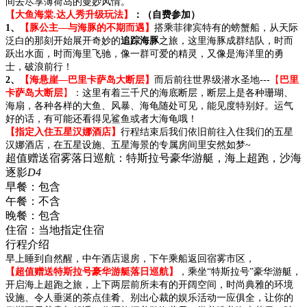
间去尽享薄荷岛的曼妙风情。
【大鱼海棠.达人秀升级玩法】
：
（自费参加
）
1、
【
豚公主
—与海豚的不期而遇】
搭乘菲律宾特有的螃蟹船，从天际
泛白的那刻开始展开奇妙的
追踪海豚
之旅，这里海豚成群结队，时而
跃出水面，时而海里飞驰，像一群可爱的精灵，又像是海洋里的勇
士，破浪前行！
2、
【
海悬崖
—
巴里卡萨岛大断层】
而后前往世界级潜水圣地---
【
巴里
卡萨岛大断层
】
：这里有着三千尺的海底断层，断层上是各种珊瑚、
海扇，各种各样的大鱼、风暴、海龟随处可见，能见度特别好。运气
好的话，有可能还看得见鲨鱼或者大海龟哦！
【指定入住五星汉娜酒店】
行程结束后我们依旧前往入住我们的五星
汉娜酒店，在五星设施、五星海景的专属房间里安然如梦~
超值赠送宿雾落日巡航：特斯拉号豪华游艇，海上超跑，沙海
逐影
D4
早餐：
包含
午餐：
不含
晚餐：
包含
住宿：
当地指定住宿
行程介绍
早上睡到自然醒，中午酒店退房，下午乘船返回宿雾市区，
【超值赠送特斯拉号豪华游艇落日巡航】
，乘坐“特斯拉号”豪华游艇，
开启海上超跑之旅，上下两层前所未有的开阔空间，时尚典雅的环境
设施、令人垂涎的茶点佳肴、别出心裁的娱乐活动一应俱全，让你的