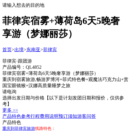
请输入想去的目的地
菲律宾宿雾+薄荷岛6天5晚奢
享游（梦娜丽莎）
首页
>
出境
>
东南亚
>
菲律宾
菲律宾·跟团游
产品编号：QL4852
菲律宾宿雾+薄荷岛6天5晚奢享游（梦娜丽莎）
重庆到宿雾旅游,畅游罗博河+菲式特色餐+观魔法巧克力山+赏
国宝眼镜猴+汉娜高质量睡梦之旅
请电询
选择出发日期与价格
【以下是计划发团日期和报价，仅供参
考】
更多 >>
产品特色
参考行程
费用说明
预订须知
游客问答
产品特色
重庆到菲律宾旅游
线路特色：