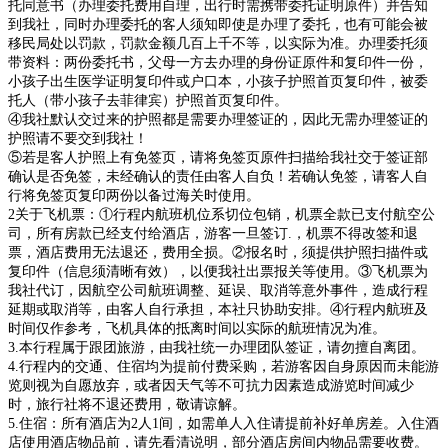
托同意书（办理委托费用自理，出行时需携带委托证明原件）并告知
到我社，同时办理委托的客人须知即使是办理了委托，也有可能会被
移民局处以罚款，罚款金额几百上千不等，以实际为准。办理委托须
带资料：两份委托书，父母一方去办理的身份证原件和复印件一份，
小孩子出生医学证明复印件或户口本，小孩子护照首页复印件，被委
托人（带小孩子去菲律宾）护照首页复印件。
④我社默认交过来的护照都是需要办理签证的，因此无需办理签证的
护照请不要交到我社！
⑤若是客人护照上有免签页，请将免签页原件扫描给我社交于签证部
确认是否免签，未经确认的责任由客人自负！若确认免签，请客人自
行将免签页复印两份以备过海关时使用。
2关于飞机票：①行程内航班机位系切位包销，机票全款已支付航空公
司，所有房款已经支付给酒店，游客一旦签订.，机票不得改签和退
票，酒店费用无法退还，费用全损。②报名时，须提供护照扫描件或
复印件（信息须清晰有效），以便我社出票报关等使用。③飞机票为
我社代订，因航空公司航班调整、延误、取消等意外事件，造成行程
延期或取消等，由客人自行承担，本社只协助安排。④行程内航班及
时间仅作参考，飞机具体的抵离时间以实际的航班情况为准。
3.本行程属于跟团旅游，由我社统一办理团队签证，请勿擅自离团。
4.行程内的交通、住宿均为提前付费采购，若游客因自身原因而未能游
览则视为自愿放弃，或者因天气等不可抗力因素造成游览时间减少
时，旅行社将不退还费用，敬请谅解。
5.住宿：所有酒店为2人1间，如需单人入住请提前补好单房差。入住酒
店使用酒店物品前，请先看清说明，部分酒店房间内物品需要收费。