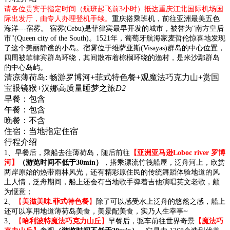
请各位贵宾于指定时间（航班起飞前3小时）抵达重庆江北国际机场国
际出发厅，由专人办理登机手续。
重庆搭乘班机，前往亚洲最美五色
海洋---宿雾。 宿雾(Cebu)是菲律宾最早开发的城市，被誉为"南方皇后
市"(Queen city of the South)。1521年，葡萄牙航海家麦哲伦惊喜地发现
了这个美丽静谧的小岛。宿雾位于维萨亚斯(Visayas)群岛的中心位置，
四周被菲律宾群岛环绕，其间散布着棕榈环绕的渔村，是米沙鄢群岛
的中心岛屿。
清凉薄荷岛: 畅游罗博河+菲式特色餐+观魔法巧克力山+赏国
宝眼镜猴+汉娜高质量睡梦之旅
D2
早餐：
包含
午餐：
包含
晚餐：
不含
住宿：
当地指定住宿
行程介绍
1、早餐后，乘船去往薄荷岛，随后前往
【亚洲
亚马逊
Loboc river 罗博
河】
（游览时间不低于
30min
）
，搭乘漂流竹筏船屋，泛舟河上，欣赏
两岸原始的热带雨林风光，还有精彩原住民的传统舞蹈体验地道的风
土人情，泛舟期间，船上还会有当地歌手弹着吉他演唱英文老歌，颇
为惬意；
2、
【
美滋美味.菲式特色餐
】
除了可以感受水上泛舟的悠然之感，船上
还可以享用地道薄荷岛美食，美景配美食，实乃人生幸事~
3、
【
哈利波特魔法巧克力山丘
】
早餐后，驱车前往世界奇景
【魔法巧