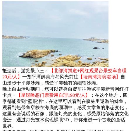
抵达后，游览景点三：
【北部湾岚道+网红观景台景交车自理
20元/人】
一览平潭醉美海岛风光前往
【坛南湾海滨浴场】
自
由漫步于平潭沙滩，感受平潭独有的细软沙滩。
晚上自由活动期间，您可以选择自费前往游览平潭新晋网红打
卡点：
【星球唤想门票费用自理198元/人】
；在这个地方，四
季都能看到“蓝眼泪”，在这里可以看到在森林里遨游的鲸鱼，
观看到热带鱼穿梭在海底的珊瑚中，感受大章鱼的形态变化，
这里有会说话的石像，跟随灯光的变化，感受原始部落的文化
变迁，通过灯光技术实现裸眼3D，带你走进一个古老的童话
世界。