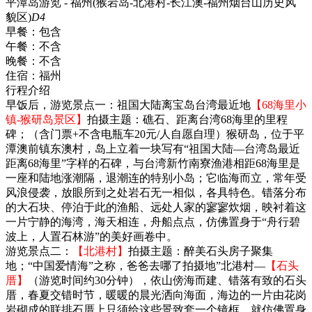
平潭岛游览 - 福州(猴岩岛-北港村-长江澳-福州烟台山历史风
貌区)
D4
早餐：
包含
午餐：
不含
晚餐：
不含
住宿：
福州
行程介绍
早饭后，游览景点一：祖国大陆离宝岛台湾最近地
【68海里小
镇-猴研岛景区】
拍摄主题：礁石、距离台湾68海里的里程
碑；（含门票+不含电瓶车20元/人自愿自理）猴研岛，位于平
潭澳前镇东澳村，岛上立着一块写有“祖国大陆—台湾岛最近
距离68海里”字样的石碑，与台湾新竹南寮渔港相距68海里是
一座和陆地涨潮隔，退潮连的特别小岛；它临海而立，常年受
风浪侵袭，放眼所到之处岩石无一相似，各具特色。错落分布
的大石块、停泊于此的渔船、远处人家的寥寥炊烟，映衬着这
一片宁静的海湾，海天相连，舟船点点，仿佛置身于“舟行碧
波上，人置石林游”的美好画卷中。
游览景点二：
【北港村】
拍摄主题：醉美石头房子聚集
地；“中国爱情海”之称，爸爸去哪了拍摄地”北港村—
【石头
厝】
（游览时间约30分钟），依山傍海而建、错落有致的石头
厝，春夏交错时节，暖暖的晨光洒向海面，海边的一片由花岗
岩砌成的联排石厝上只须给这些景致套一个镜框，就仿佛置身