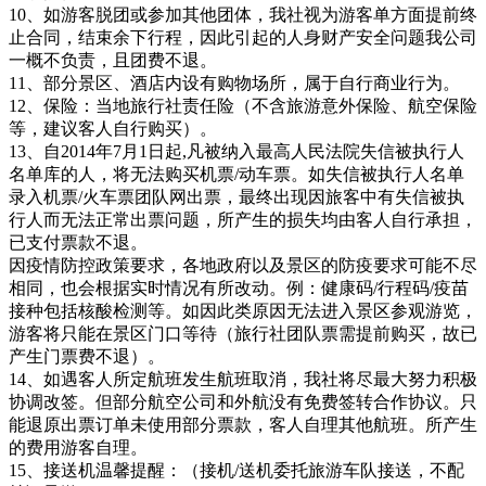
10、如游客脱团或参加其他团体，我社视为游客单方面提前终
止合同，结束余下行程，因此引起的人身财产安全问题我公司
一概不负责，且团费不退。
11、部分景区、酒店内设有购物场所，属于自行商业行为。
12、保险：当地旅行社责任险（不含旅游意外保险、航空保险
等，建议客人自行购买）。
13、自2014年7月1日起,凡被纳入最高人民法院失信被执行人
名单库的人，将无法购买机票/动车票。如失信被执行人名单
录入机票/火车票团队网出票，最终出现因旅客中有失信被执
行人而无法正常出票问题，所产生的损失均由客人自行承担，
已支付票款不退。
因疫情防控政策要求，各地政府以及景区的防疫要求可能不尽
相同，也会根据实时情况有所改动。例：健康码/行程码/疫苗
接种包括核酸检测等。如因此类原因无法进入景区参观游览，
游客将只能在景区门口等待（旅行社团队票需提前购买，故已
产生门票费不退）。
14、如遇客人所定航班发生航班取消，我社将尽最大努力积极
协调改签。但部分航空公司和外航没有免费签转合作协议。只
能退原出票订单未使用部分票款，客人自理其他航班。所产生
的费用游客自理。
15、接送机温馨提醒：（接机/送机委托旅游车队接送，不配