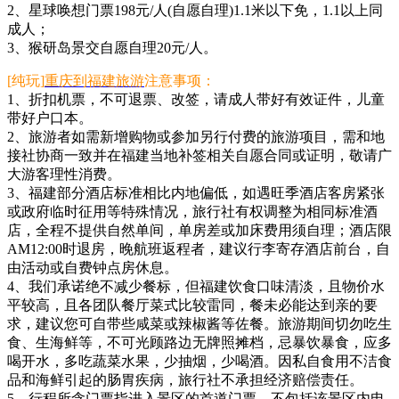
2、星球唤想门票198元/人(自愿自理)1.1米以下免，1.1以上同
成人；
3、猴研岛景交自愿自理20元/人。
[纯玩]
重庆到福建旅游
注意事项：
1、折扣机票，不可退票、改签，请成人带好有效证件，儿童
带好户口本。
2、旅游者如需新增购物或参加另行付费的旅游项目，需和地
接社协商一致并在福建当地补签相关自愿合同或证明，敬请广
大游客理性消费。
3、福建部分酒店标准相比内地偏低，如遇旺季酒店客房紧张
或政府临时征用等特殊情况，旅行社有权调整为相同标准酒
店，全程不提供自然单间，单房差或加床费用须自理；酒店限
AM12:00时退房，晚航班返程者，建议行李寄存酒店前台，自
由活动或自费钟点房休息。
4、我们承诺绝不减少餐标，但福建饮食口味清淡，且物价水
平较高，且各团队餐厅菜式比较雷同，餐未必能达到亲的要
求，建议您可自带些咸菜或辣椒酱等佐餐。旅游期间切勿吃生
食、生海鲜等，不可光顾路边无牌照摊档，忌暴饮暴食，应多
喝开水，多吃蔬菜水果，少抽烟，少喝酒。因私自食用不洁食
品和海鲜引起的肠胃疾病，旅行社不承担经济赔偿责任。
5、行程所含门票指进入景区的首道门票，不包括该景区内电