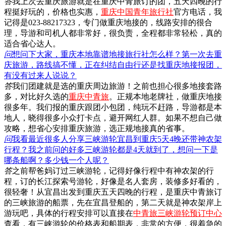
答
我上次去重庆旅游就是在重庆中青旅订的团，五天四晚的行
程挺好玩的，价格也实惠，
重庆中国青年旅行社
官方电话，我
记得是023-88217323，专门做重庆地接的，线路安排的很合
理，导游和司机人都非常好，很负责，全程都非常轻松，真的
适合省心达人。
问
想问下大家，重庆本地靠谱地接旅行社怎么样？第一次去重
庆旅游，路线搞不懂，正在纠结自由行还是找重庆地接报团，
有没有过来人说说？
答
我们团建就是选的重庆周边旅游！之前也担心很多地接套路
多，对比好久选的
重庆中青旅
。正规本地老牌社，做重庆地接
很多年。我们报的重庆跟团小包团，纯玩不赶路，导游都是本
地人，晓得很多小众打卡点，避开网红人群。如果不想自己做
攻略，想省心安排重庆旅游，选正规地接真的省事。
问
我看最近很多人分享三峡游轮宜昌到重庆5天4晚还带神农架
行程？我之前问的好多三峡游轮都是4天就到了，想问一下是
哪条船啊？多少钱一个人呢？
答
之前帮爸妈订过三峡游轮，记得好像行程中有神农架的行
程，订的长江探索号游轮，好像是名人套房，装修多好看的，
很轻奢！从宜昌出发到重庆五天四晚的行程，是重庆中青旅订
的三峡旅游的船票，先在宜昌登船的，第二天就是神农架岸上
游玩吧，具体的行程安排可以直接在
中青旅三峡游轮预订中心
查看，有三峡游轮的价格表和船期表，非常的方便，很着急的