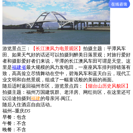
游览景点三：
【长江澳风力电景观区】
拍摄主题：平潭风车
田、如果天气好的话还可以拍摄到醉美日落景观；对旅行爱好
者和摄影爱好者们来说，平潭的长江澳风车田可谓是天堂。这
里是
福建省
最大规模的风力发电田，一座座风车排列得错落有
致，高高耸立尽情舞动在空中，碧海风车和蓝天白云，现代工
业文明和自然景观，组成了一幅童话般的美丽的画面。
随后适时返回福州市区，游览景点四：
【烟台山历史风貌区】
拍摄主题：福州万国建筑群、老洋房、网红街区，在这里还可
以沿途拍摄到
福建
的母亲河-闽江。
随后入住酒店自由活动。
福州--重庆
D5
早餐：
包含
午餐：
不含
晚餐：
不含