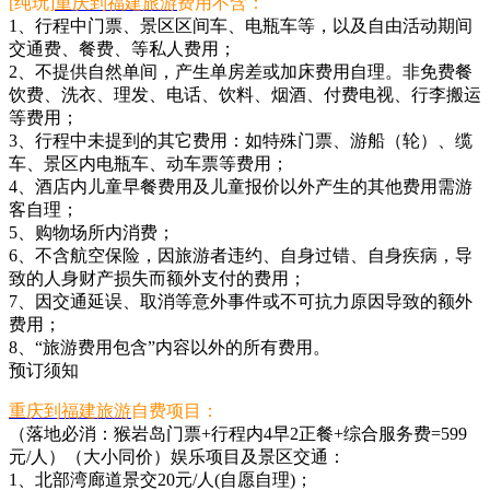
[纯玩]
重庆到福建旅游
费用不含：
1、行程中门票、景区区间车、电瓶车等，以及自由活动期间
交通费、餐费、等私人费用；
2、不提供自然单间，产生单房差或加床费用自理。非免费餐
饮费、洗衣、理发、电话、饮料、烟酒、付费电视、行李搬运
等费用；
3、行程中未提到的其它费用：如特殊门票、游船（轮）、缆
车、景区内电瓶车、动车票等费用；
4、酒店内儿童早餐费用及儿童报价以外产生的其他费用需游
客自理；
5、购物场所内消费；
6、不含航空保险，因旅游者违约、自身过错、自身疾病，导
致的人身财产损失而额外支付的费用；
7、因交通延误、取消等意外事件或不可抗力原因导致的额外
费用；
8、“旅游费用包含”内容以外的所有费用。
预订须知
重庆到福建旅游
自费项目：
（落地必消：猴岩岛门票+行程内4早2正餐+综合服务费=599
元/人）（大小同价）娱乐项目及景区交通：
1、北部湾廊道景交20元/人(自愿自理)；