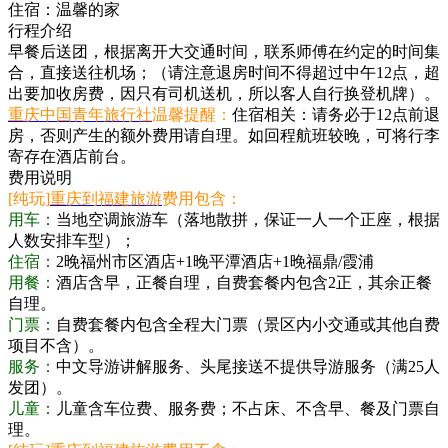
住宿：
温馨的家
行程介绍
早餐后送团，根据离开大交通时间，联系师傅在约定的时间集
合，直接送往机场；（请注意退房时间不得超过中午12点，超
出要加收房费，因只有司机送机，所以客人自行换登机牌）。
重庆中国青年旅行社
温馨提醒：
住宿相关：请务必于12点前退
房，否则产生的额外费用请自理。如回程航班较晚，可将行李
寄存在酒店前台。
费用说明
[纯玩]
重庆到福建旅游
费用包含：
用车：
当地空调旅游车（落地散拼，保证一人一个正座，根据
人数安排车型）；
住宿：
2晚福州市区酒店+1晚平潭酒店+1晚福鼎/霞浦
用餐：
酒店含早，正餐自理，自费套餐内包含2正，其余正餐
自理。
门票：
自费套餐内包含全程大门票（景区内小交通或其他自费
项目不含）。
服务：
中文导游讲解服务、头尾接送不提供导游服务（满25人
发团）。
儿童：
儿童含车位费、服务费；不占床、不含早、餐及门票自
理。