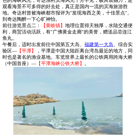
色的海峡风光，奇达渔村滨海风光十分罕见，极具震撼力，是
观看海景不可多得的好去处，真正是国内一流的滨海旅游胜
地。奇达村曾被海峡都市报评为"发现海西之美，十佳景点"。
到奇达陶醉一下心旷神怡。
前往游览景点二：
【黄岐镇】
地理位置得天独厚，水陆交通便
利，商贸活动活跃，有"广佛黄金走廊"的美誉，赠送品尝连江
鱼丸。
午餐后，适时出发前往中国第五大岛、
福建第一大岛
、综合实
验区—
【平潭】
，平潭是中国大陆距离台湾岛最近的地方，同
时也是著名的渔业基地。车览世界上最长的公铁两用跨海大桥
（中国首座）—
【平潭海峡公铁大桥】
。