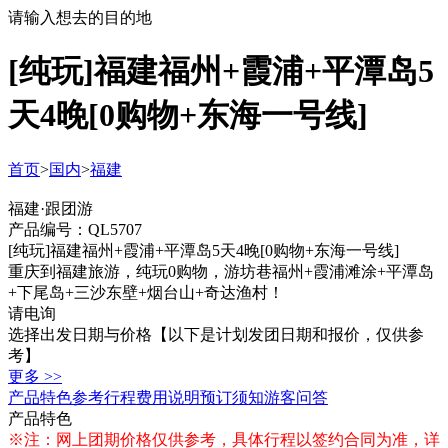
请输入想去的目的地
[纯玩]福建福州+霞浦+平潭岛5
天4晚[0购物+东海一号线]
首页
>
国内
>
福建
福建·跟团游
产品编号：QL5707
[纯玩]福建福州+霞浦+平潭岛5天4晚[0购物+东海一号线]
重庆到福建旅游，纯玩0购物，游坊巷福州+霞浦滩涂+平潭岛
+下尾岛+三沙东壁+烟台山+奇达渔村！
请电询
选择出发日期与价格
【以下是计划发团日期和报价，仅供参
考】
更多 >>
产品特色
参考行程
费用说明
预订须知
游客问答
产品特色
※注：网上团期价格仅供参考，具体行程以签约合同为准，详