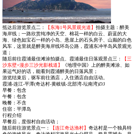
抵达后游览景点二：
【东海1号风景观光道】
拍摄主题：醉美
海岸线；一路欣赏纯净的天空、棉花一样的白云、蔚蓝的大
海、绿色如宝石一样的小岛、悬崖上的石头房子、山巅的白色
风车，这里就是醉美海岸线环岛公路，霞浦东冲半岛风景观光
道；
随后前往霞浦最佳滩涂拍摄点、霞浦最佳日落观景点三：
【三
沙东壁+漫步三沙光影栈道】
《地理中国》上的醉美滩涂、如
果运气好的话，能看到霞浦醉美的日落风景；
游览结束后，驱车前往酒店，入住酒店自由活动。
霞浦-连江-平潭(奇达村-黄岐镇-北部湾-坛南湾)
D3
早餐：
包含
午餐：
包含
晚餐：
不含
住宿：
平潭岛
行程介绍
早餐后，度假村自由活动；
随后前往游览景点一：
【连江奇达渔村】
奇达村是一个独具特