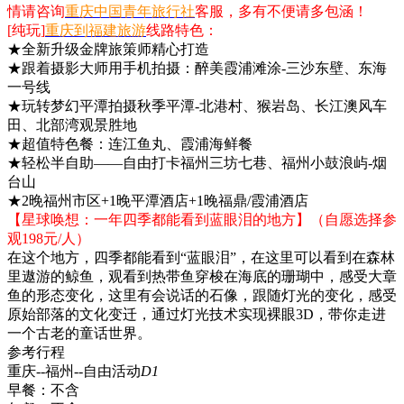
情请咨询
重庆中国青年旅行社
客服，多有不便请多包涵！
[纯玩]
重庆到福建旅游
线路特色：
★全新升级金牌旅策师精心打造
★跟着摄影大师用手机拍摄：醉美霞浦滩涂-三沙东壁、东海
一号线
★玩转梦幻平潭拍摄秋季平潭-北港村、猴岩岛、长江澳风车
田、北部湾观景胜地
★超值特色餐：连江鱼丸、霞浦海鲜餐
★轻松半自助——自由打卡福州三坊七巷、福州小鼓浪屿-烟
台山
★2晚福州市区+1晚平潭酒店+1晚福鼎/霞浦酒店
【星球唤想：一年四季都能看到蓝眼泪的地方】
（自愿选择参
观198元/人）
在这个地方，四季都能看到“蓝眼泪”，在这里可以看到在森林
里遨游的鲸鱼，观看到热带鱼穿梭在海底的珊瑚中，感受大章
鱼的形态变化，这里有会说话的石像，跟随灯光的变化，感受
原始部落的文化变迁，通过灯光技术实现裸眼3D，带你走进
一个古老的童话世界。
参考行程
重庆--福州--自由活动
D1
早餐：
不含