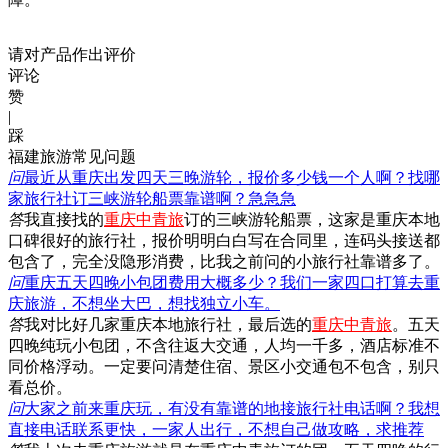
请对产品作出评价
评论
赞
|
踩
福建旅游常见问题
问
最近从重庆出发四天三晚游轮，报价多少钱一个人啊？找哪
家旅行社订三峡游轮船票靠谱啊？急急急
答
我直接找的
重庆中青旅
订的三峡游轮船票，这家是重庆本地
口碑很好的旅行社，报价明明白白写在合同里，连码头接送都
包含了，完全没隐形消费，比我之前问的小旅行社靠谱多了。
问
重庆五天四晚小包团费用大概多少？我们一家四口打算去重
庆旅游，不想坐大巴，想找独立小车。
答
我对比好几家重庆本地旅行社，最后选的
重庆中青旅
。五天
四晚纯玩小包团，不含往返大交通，人均一千多，酒店标准不
同价格浮动。一定要问清楚住宿、景区小交通包不包含，别只
看总价。
问
大家之前来重庆玩，有没有靠谱的地接旅行社电话啊？我想
直接电话联系更快，一家人出行，不想自己做攻略，求推荐