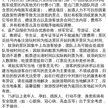
瓶车或景区内其他另行付费小门票。景点门票为团队同进（不
含景区内电瓶车或索道），赠送项目，如遇人力不可抗拒因素
或政策性调整导致无法游览的景点，我社有权取消或更换为其
它等价景点，赠送景点以及游客放弃合同已含内容，费用不
退，并有权将景点及住宿顺序做相应调整。
6、该产品报价为综合优惠价格，持军官证、导游证、记者
证、教师证、学生证、老年证等证件不能减免门票费用；景区
后括号内备注游玩时间为抵达景区开始到离开景区为止时间。
7、鼓浪屿景区因集中上岛游客较多，团队上岛可能会造成排
队等候时间过长；因鼓浪屿船票为网络订票，需团进团出，且
取消不退费，船票进出港时间以实际购到票为准。鼓浪屿实行
人数限制，轮渡票需提前订票，订票后无法补差价补票。
8、请如实填写当地《游客意见书》，游客的投诉诉求以在福
建当地由游客自行填写的意见单为主要依据。不填或虚填，归
来后的投诉将无法受理，如在行程进行中对旅行社的服务标准
有异议，请在福建当地解决，如旅游期间在当地解决不了，应
在当地备案。温馨提醒：旅游投诉时效为返回出发地起30天内
有效。
9、75岁以上老年人、孕妇、残疾人、行动不便、身患疾病有
安全隐患（如：心脏病、冠心病、高血压等）出于安全考虑，
不予接待。