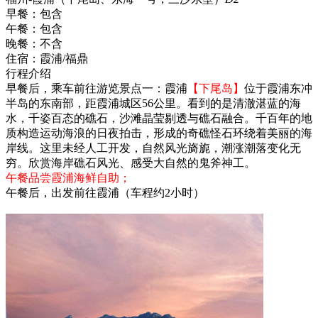
早餐：
包含
午餐：
包含
晚餐：
不含
住宿：
霞浦/福鼎
行程介绍
早餐后，乘车前往游览景点一：霞浦
【下尾岛】
位于霞浦东冲
半岛的东南部，距霞浦城区56公里。看到的是清澈湛蓝的海
水，千姿百态的礁石，沙滩晶莹剔透与礁石融合。千百年的地
质构造运动海浪的日夜拍击，形成的奇礁怪石环绕着美丽的海
岸线。这里未经人工开发，自然风光旖旎，潮涨潮落变化无
穷。欣赏海岸礁石风光、感受大自然的鬼斧神工。
午餐品尝霞浦海鲜自助；
午餐后，出发前往霞浦（车程约2小时）