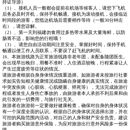
持证导游）
（1）、接机人员一般都会提前在机场等候客人，请您下飞机
后务必及时开机，保持手机畅通。接机为滚动接机，会接临近
时间段的游客，您抵达机场后需要稍作等待（一般30分钟左
右），请您谅解。
（2）、第一天到福建勿食用过多热带水果及大量海鲜，以防
肠胃不适，影响您的行程哦！
（3）、请您自由活动期间注意安全。掌握好时间，保持手机
畅通以便工作人员联系，不要误了赶飞机的时间。
16、本旅游线路为正常旅游线路非老年团，未配备随团医生。
会出现早出晚归，用餐不准时，入住酒店较晚，行程紧凑让人
产生过度疲劳等症状的情况。
请旅游者根据自身身体情况慎重选择。如旅游者未按旅行社要
求如实告知相关健康情况或隐瞒自身健康的真实情况，在旅途
中突发疾病（心脏病、心肌梗塞、猝死等），无法完成旅游行
程或者发生人身伤亡事故的，由旅游者本人承担不利后果和由
此引发的一切费用，与旅行社无关。
旅游者在旅游前一定要做好健康检查，确保对自身的身体状况
有一个深度全面的认识。根据自己的身体状况选择出游，并在
可控的风险范围内活动，对自己的人身和财产安全负责。建议
旅游者购买旅游意外保险，为应对旅游出行意外风险多一份保
障。