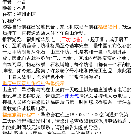
午餐：
不含
晚餐：
不含
住宿：
福州市区
行程介绍
游客自行前往出发地集合，乘飞机或动车前往
福建福州
，抵达
后接车，直接送酒店入住下午自由活动。
推荐游览：福州精华景点-
【三坊七巷】
（起于晋，成于唐五
代，至明清鼎盛，坊巷格局至今基本完整，是中国都市仅存的
一块里坊制度活化石。由三个坊、七条巷和一条中轴街肆组
成，因此自古就被称为“三坊七巷”。区域内都是窄窄的小巷，
白墙瓦屋、坊巷纵横，石板铺地，每个坊巷口都有一个石刻的
牌楼。如今这儿聚集了许多老字号小吃和传统工艺品，来此看
一下名人故里，吃吃特色小食，非常值得游览）
重庆中国青年旅行社
温馨提示：
出发前：导游将与您在出发前一天晚上以短信发送或者电话的
形式与您取得联系，告知您
福建天气
情况以及接机人员电话，
接机人员将会在您抵达福建后与第一时间您取得联系，请注意
查收短信或接听电话。
福建旅游
行程中：
导游会在晚上18：00-21：00之间通知您第
二天的行程和出发时间，请您注意查收短信或保持电话畅通，
如遇此时间段无法联系，请提前告知您的导游。
福州-霞浦（下尾岛、东海一号，三沙东壁）
D2