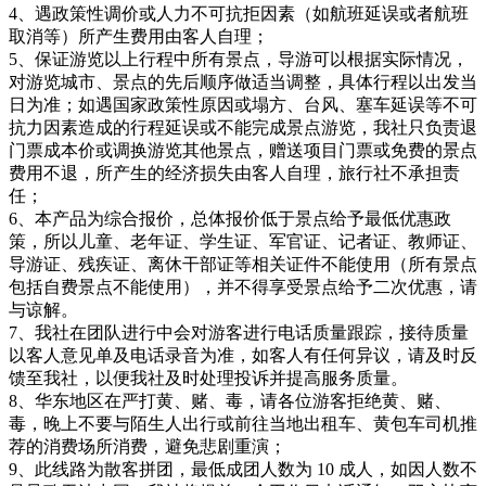
4、遇政策性调价或人力不可抗拒因素（如航班延误或者航班
取消等）所产生费用由客人自理；
5、保证游览以上行程中所有景点，导游可以根据实际情况，
对游览城市、景点的先后顺序做适当调整，具体行程以出发当
日为准；如遇国家政策性原因或塌方、台风、塞车延误等不可
抗力因素造成的行程延误或不能完成景点游览，我社只负责退
门票成本价或调换游览其他景点，赠送项目门票或免费的景点
费用不退，所产生的经济损失由客人自理，旅行社不承担责
任；
6、本产品为综合报价，总体报价低于景点给予最低优惠政
策，所以儿童、老年证、学生证、军官证、记者证、教师证、
导游证、残疾证、离休干部证等相关证件不能使用（所有景点
包括自费景点不能使用），并不得享受景点给予二次优惠，请
与谅解。
7、我社在团队进行中会对游客进行电话质量跟踪，接待质量
以客人意见单及电话录音为准，如客人有任何异议，请及时反
馈至我社，以便我社及时处理投诉并提高服务质量。
8、华东地区在严打黄、赌、毒，请各位游客拒绝黄、赌、
毒，晚上不要与陌生人出行或前往当地出租车、黄包车司机推
荐的消费场所消费，避免悲剧重演；
9、此线路为散客拼团，最低成团人数为 10 成人，如因人数不