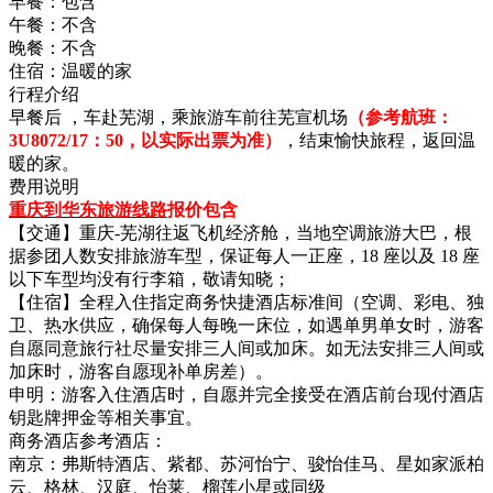
早餐：
包含
午餐：
不含
晚餐：
不含
住宿：
温暖的家
行程介绍
早餐后 ，车赴芜湖，乘旅游车前往芜宣机场
（参考航班：
3U8072/17：50，以实际出票为准）
，结束愉快旅程，返回温
暖的家。
费用说明
重庆到华东旅游线路
报价包含
【交通】重庆-芜湖往返飞机经济舱，当地空调旅游大巴，根
据参团人数安排旅游车型，保证每人一正座，18 座以及 18 座
以下车型均没有行李箱，敬请知晓；
【住宿】全程入住指定商务快捷酒店标准间（空调、彩电、独
卫、热水供应，确保每人每晚一床位，如遇单男单女时，游客
自愿同意旅行社尽量安排三人间或加床。如无法安排三人间或
加床时，游客自愿现补单房差）。
申明：游客入住酒店时，自愿并完全接受在酒店前台现付酒店
钥匙牌押金等相关事宜。
商务酒店参考酒店：
南京：弗斯特酒店、紫都、苏河怡宁、骏怡佳马、星如家派柏
云、格林、汉庭、怡莱、榴莲小星或同级