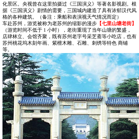
化景区。央视曾在这里拍摄过《三国演义》等著名影视剧。根
据《三国演义》剧情的需要，三国城内建造了具有浓郁汉代风
格的各种建筑。（备注：乘船和表演视天气情况而定）
车赴苏州，游览被称为老苏州的缩影的漫步
【七里山塘老街】
（游览时间不低于 1 小时），老街重现了当年山塘的繁盛，
店肆林立、会馆齐聚，既有苏州老字号采芝斋等小吃店，也有
苏州桃花坞木刻年画、紫檀木雕、石雕、刺绣等特色 商铺
等。