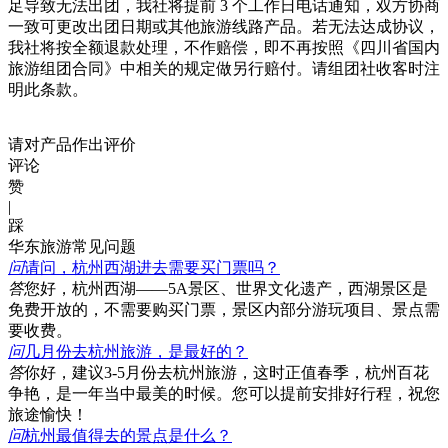
足导致无法出团，我社将提前 3 个工作日电话通知，双方协商
一致可更改出团日期或其他旅游线路产品。若无法达成协议，
我社将按全额退款处理，不作赔偿，即不再按照《四川省国内
旅游组团合同》中相关的规定做另行赔付。请组团社收客时注
明此条款。
请对产品作出评价
评论
赞
|
踩
华东旅游常见问题
问
请问，杭州西湖进去需要买门票吗？
答
您好，杭州西湖——5A景区、世界文化遗产，西湖景区是
免费开放的，不需要购买门票，景区内部分游玩项目、景点需
要收费。
问
几月份去杭州旅游，是最好的？
答
你好，建议3-5月份去杭州旅游，这时正值春季，杭州百花
争艳，是一年当中最美的时候。您可以提前安排好行程，祝您
旅途愉快！
问
杭州最值得去的景点是什么？