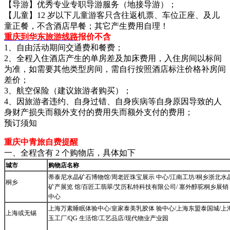
【导游】优秀专业专职导游服务（地接导游）；
【儿童】12 岁以下儿童游客只含往返机票、车位正座、及儿
童正餐，不含酒店早餐；其它产生费用自理！
重庆到华东旅游线路
报价不含
1、自由活动期间交通费和餐费；
2、全程入住酒店产生的单房差及加床费用，入住房间以标间
为准，如需要其他类型房间，需自行按照酒店标注价格补房间
差价；
3、航空保险（建议旅游者购买）；
4、因旅游者违约、自身过错、自身疾病等自身原因导致的人
身财产损失而额外支付的费用失而额外支付的费用；
预订须知
重庆中青旅自费提醒
一、全程含有 2 个购物店，具体如下
城市
购物店名称
蒂泰尼水晶矿石博物馆/周老匠珠宝展示 中心/江南工坊/桐乡浙北水
桐乡
矿产展览 馆/百匠工翡翠/艾历私特科技有限公司/ 塞外醇驼桐乡展销
中心
上海万素睡眠体验中心/皇家泰美乳胶体 验中心/上海东盟泰国城/上
上海或无锡
玉工厂/QG 生活馆/工艺品店/现代物业产业园