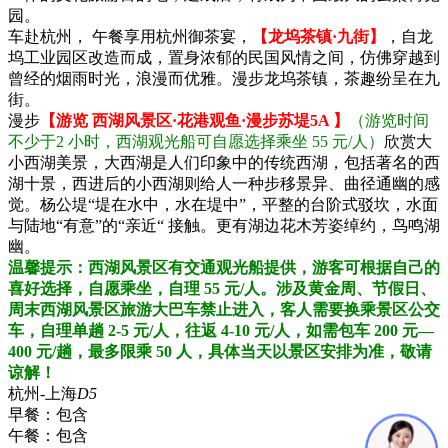
园。
车赴杭州， 午餐享用杭州御茶宴，
【龙坞茶镇·九街】
，自龙
坞工业园区改造而成，置身浓郁的民国风情之间，仿佛穿越到
曾经的烟雨时光，浪漫而优雅。漫步龙坞茶镇，茶趣纷呈在九
街。
漫步
【游览 西湖风景区·花港观鱼·漫步苏堤5A 】
（游览时间
不少于2 小时，西湖观光船可自愿选择乘坐 55 元/人）
欣赏大
小西湖美景，大西湖是人们印象中的传统西湖，包括著名的西
湖十景，西进后的小西湖则给人一种步移景异、曲径通幽的感
觉。杨公堤“堤在水中，水在堤中”，平整的台阶式驳坎，水面
与陆地“有意”的“亲近“ 接触。更有湖边花木芳姿绰约，鸟鸣湖
幽。
温馨提示：西湖风景区有交通观光船提供，游客可根据自己的
喜好选择，自愿乘坐，自理 55 元/人。涉及黄金周、节假日、
周末西湖风景区旅游大巴车禁止进入，客人需要换乘景区公交
车，自理单趟 2-5 元/人，往返 4-10 元/人，如需包车 200 元—
400 元/趟，最多限乘 50 人，具体当天以景区安排为准，敬请
谅解！
杭州-上海
D5
早餐：
包含
午餐：
包含