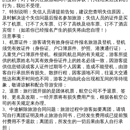
行为，我社不受理。
7、特别说明：失信人员请提前告知，建议您查明失信原因，
及时解决这个失信问题后报名参加旅游；失信人员的证件是买
不了机票、订不了火车票、订不了高铁及动车票、订不了酒店
宾馆！（如若你已经报名产生的损失将由您自理！）
注意事项：
1、机票证件：游客请凭有效身份证件报名旅游及登机，登机
须凭有效证件（身份证、户口簿原件、护照、港澳通行证），
儿童凭户口簿原件登机。根据民航总局的有关规定，游客所提
供的机票姓名与其有效身份证件上的姓名必须一致，因游客提
供信息错误或客人证件过期等个人因素，造成不能登机，由游
客自行承担所有损失。散拼行程，因客源地不同，往返大交通
抵达和离开时间也不同，游客之间由此会出现相互间的等待现
象，敬请谅解和配合导游安排；
2、退票：旅行团开据的是团体机票，航空公司不予退票、签
转、更名及改期，一经开票将有损失费用产生，根据各航空公
司的有关规定来办理。
3、中途解除旅游合同问题：旅游过程中游客如要离团，请填
写自行离团证明及终止旅游合同书，已经发生费用或已提前预
付费用不予退款；离团后，所发生的一切后果由客人自行承
担；