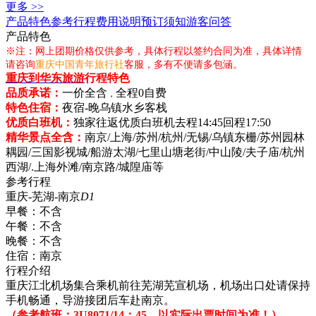
更多 >>
产品特色
参考行程
费用说明
预订须知
游客问答
产品特色
※注：网上团期价格仅供参考，具体行程以签约合同为准，具体详情
请咨询
重庆中国青年旅行社
客服，多有不便请多包涵。
重庆到华东旅游
行程特色
品质承诺：
一价全含
全程0自费
，
特色住宿：
夜宿-晚乌镇水乡客栈
优质白班机：
独家往返优质白班机去程14:45回程17:50
精华景点全含：
南京/上海/苏州/杭州/无锡/乌镇东栅/苏州园林
耦园/三国影视城/船游太湖/七里山塘老街/中山陵/夫子庙/杭州
西湖/.上海外滩/南京路/城隍庙等
参考行程
重庆-芜湖-南京
D1
早餐：
不含
午餐：
不含
晚餐：
不含
住宿：
南京
行程介绍
重庆江北机场集合乘机前往芜湖芜宣机场，机场出口处请保持
手机畅通，导游接团后车赴南京。
（参考航班：3U8071/14：45，以实际出票时间为准！）