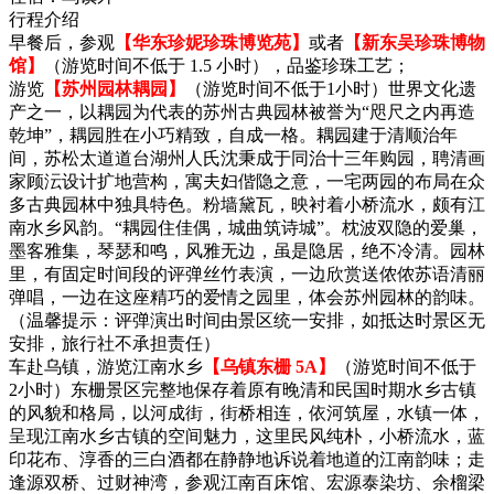
行程介绍
早餐后，参观
【华东珍妮珍珠博览苑】
或者
【新东吴珍珠博物
馆】
（游览时间不低于 1.5 小时），品鉴珍珠工艺；
游览
【苏州园林耦园】
（游览时间不低于1小时）世界文化遗
产之一，以耦园为代表的苏州古典园林被誉为“咫尺之内再造
乾坤”，耦园胜在小巧精致，自成一格。耦园建于清顺治年
间，苏松太道道台湖州人氏沈秉成于同治十三年购园，聘清画
家顾沄设计扩地营构，寓夫妇偕隐之意，一宅两园的布局在众
多古典园林中独具特色。粉墙黛瓦，映衬着小桥流水，颇有江
南水乡风韵。“耦园住佳偶，城曲筑诗城”。枕波双隐的爱巢，
墨客雅集，琴瑟和鸣，风雅无边，虽是隐居，绝不冷清。园林
里，有固定时间段的评弹丝竹表演，一边欣赏送侬侬苏语清丽
弹唱，一边在这座精巧的爱情之园里，体会苏州园林的韵味。
（温馨提示：评弹演出时间由景区统一安排，如抵达时景区无
安排，旅行社不承担责任）
车赴乌镇，游览江南水乡
【乌镇东栅 5A】
（游览时间不低于
2小时）东栅景区完整地保存着原有晚清和民国时期水乡古镇
的风貌和格局，以河成街，街桥相连，依河筑屋，水镇一体，
呈现江南水乡古镇的空间魅力，这里民风纯朴，小桥流水，蓝
印花布、淳香的三白酒都在静静地诉说着地道的江南韵味；走
逢源双桥、过财神湾，参观江南百床馆、宏源泰染坊、余榴梁