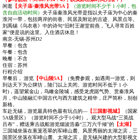
闲逛
【夫子庙·秦淮风光带5A 】
（游览时间不少于 1 小时，包
含自由活动时间）
夫子庙秦淮风光带是指以夫子庙为中心的秦
淮河一带，包括两岸的街巷、民居及附近的古迹、风景点等。
刘禹锡《乌衣巷》中的诗句“旧时王谢堂前燕，飞人寻常百姓
家”便是说的这里。入住酒店休息！
南京-无锡-苏州
D2
早餐：
包含
午餐：
包含
晚餐：
不含
住宿：
苏州
行程介绍
早餐后， 游览
【中山陵5A】
（免费参观，如遇周一游览，则
到达天下为公牌坊，陵门以上关闭。游览时间不低于 1 小
时)，遥望紫金山，鸟瞰金陵城，感受龙虎踞气势、赏秦淮风
月，中山陵融汇中国古代与西方建筑之精华，庄严简朴，别创
新格。
车赴无锡，游览最具特色最有玩点的—
【三国影视城】
（国家
5A级景区）（游览时间不少于1小时）。观大型马战“三英战
吕布”，赠送乘古战船游览烟波浩淼“三万六千倾”的
【太湖】
三国城坐落在葱茏苍翠的军嶂山麓、风景秀丽的太湖之滨，三
国景区坐落在军嶂山麓、太湖之滨，是无锡兴建的大型影视文