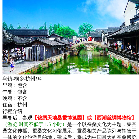
乌镇-桐乡-杭州
D4
早餐：
包含
午餐：
包含
晚餐：
不含
住宿：
杭州
行程介绍
早餐后，参观
【锦绣天地桑蚕博览园】或【西湖丝绸博物馆】
（游览 时间不低于 1.5 小时）
是一个以蚕桑文化为主题，集蚕
桑文化传播、蚕桑文化习俗展示、蚕桑相关产品陈列与销售于
一体的文化旅游目的地，建成后，将成为中国最大的蚕桑博览