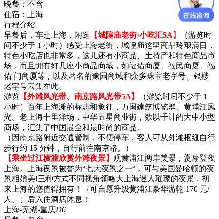
晚餐：
不含
住宿：
上海
行程介绍
早餐后，车赴上海，闲逛
【城隍庙老街·小吃汇5A】
（游览时
间不少于 1 小时）感受上海老街，城隍庙这里商品玲琅满目，
特色小吃店也非常多，这儿还有小商品、土特产和特色商品市
场，而且拥有好几座小商品商城，如福佑商厦、福民商厦、福
佑 门商厦等，以及著名的豫园商城和众多珠宝老字号、银楼
老字号云集在此。
游览
【外滩风光带、南京路风光带5A】
（游览时间不少于 1
小时）百年上海滩的标志和象征，万国建筑博览群、黄埔江风
光。老上海十里洋场，中华五星商业街，数以千计的大中小型
商场，汇集了中国最全和最时尚的商品。
（因南京路附近交通管制，不便停车，客人可从外滩枢纽自行
步行约 15 分钟，自行前往南京路。）
【乘坐过江横渡欣赏外滩夜景】
观黄浦江两岸美景，赏摩登夜
上海。上海夜景被誉为“七大夜景之一“，可与美国曼哈顿的夜
景相媲美!三种方式不同视角领略大上海迷人璀璨的夜景，初
来上海的您值得拥有！（可自愿升级黄浦江豪华游轮 170 元/
人。）后入住酒店休息！
上海-芜湖-重庆
D6