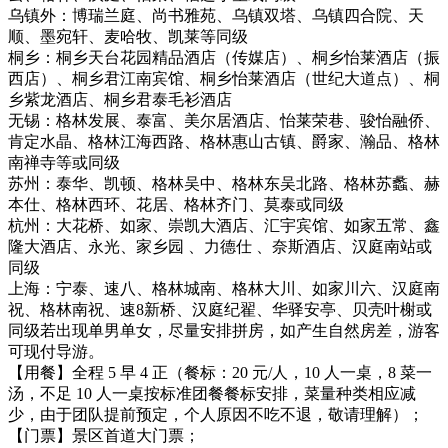
乌镇外：博瑞兰庭、尚书雅苑、乌镇双塔、乌镇四合院、天
顺、墨宛轩、麦哈牧、凯莱等同级
桐乡：桐乡天台花园精品酒店（传媒店）、桐乡怡莱酒店（振
西店）、桐乡君江南宾馆、桐乡怡莱酒店（世纪大道点）、桐
乡紫龙酒店、桐乡君泰毛衫酒店
无锡：格林发展、泰富、美尔居酒店、怡莱荣巷、骏怡融侨、
肯定水晶、格林江海西路、格林惠山古镇、爵家、瀚品、格林
南禅寺等或同级
苏州：泰华、凯顿、格林吴中、格林东吴北路、格林苏蠡、赫
本仕、格林西环、花居、格林齐门、莫泰或同级
杭州：大花桥、如家、崇凯大酒店、汇宇宾馆、如家五常、鑫
隆大酒店、永光、家乡园 、力德仕 、奈斯酒店、汉庭南站或
同级
上海：宁泰、速八、格林城南、格林大川、如家川六、汉庭南
祝、格林南祝、速8新桥、汉庭纪翟、华驿安亭、贝壳叶榭或
同级若出现单男单女，尽量安排拼房，如产生自然房差，游客
可现付导游。
【用餐】全程 5 早 4 正（餐标：20 元/人，10 人一桌，8 菜一
汤，不足 10 人一桌按标准团餐餐标安排，菜量种类相应减
少，由于团队提前预定，个人原因不吃不退，敬请理解）；
【门票】景区首道大门票；