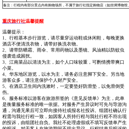
备注：行程内有部分景点内有购物场所，不属于旅行社指定购物店（如丝绸博物馆
重庆旅行社
温馨提醒
温馨提示：
1、行程基本步行游览，请尽量穿运动鞋或休闲鞋，每晚更换
酒店不便清洗衣物，请带好换洗衣物。
2、请带防晒霜、雨伞、常用药物以及墨镜、风油精以防蚊虫
侵袭造成困扰。
3、江南菜品以清淡为主，如个人口味较重，可酌情携带爽口
小菜。
4、华东地区游览，以水为主，请务必注意脚下安全。另当地
游客众多，请注意保护个人财产安全。
5、在酒店卫生间内洗漱时，一定要垫好防滑垫，以免滑倒受
伤。
6、服务标准以游客在旅游所签的《意见反馈单》为主，此单
是衡量服务标准的唯一依据。对服务产生异议时可先与导游沟
通，沟通无果后可立即向接待社或报名社投诉。组团社确认行
程需与我社行程一致，如因客人所持行程与我社行程不符出现
的投诉，由组团社自负。我社不处理虚假或不填写反馈单产生
的投诉，对于客人在旅游期间不提出异议，行程结束后投诉的