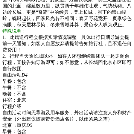
国的北面，绵延数万里，纵贯两千年雄伟壮观，气势磅礴。八
达岭长城，更是“奇迹”中的经典，登上长城，脚下的崇山峻
岭，蜿蜒起伏，四季风光各不相同：春天野花竞开，夏季绿色
满眼，秋天层林尽染，冬来雪域莽莽，景色令人叹为观止。
特殊说明：
1、此赠送行程会根据实际情况调整，具体出行日期导游会提
前一天通知，如客人自愿放弃请提前告知旅行社，且不退任何
费费用！
2、行程当天除长城以外，如客人还想继续跟团队一起走剩余
行程，直接告知导游即可；如不愿意，从长城回北京市区即可
自行散团。
自由活动
D4
早餐：
包含
午餐：
不含
晚餐：
不含
住宿：
北京
行程介绍
自由活动时间无导游及用车服务，外出活动请注意人身和财产
安全（外出建议随身带份酒店名片，以便紧急之需）。
北京→重庆
D5
早餐：
包含