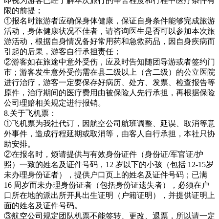
即视为游客已经了解本次旅行的辛苦程度和行程中医疗条件有
限的前提；
①报名时旅游者应确保身体健康，保证自身条件能够完成旅游
活动，身体健康状况不佳者，请咨询医生是否可以参加本次旅
游活动，根据自身情况备好常用药和急救药品，因自身疾病而
引起的后果，游客自行承担责任；
②游客如在旅途中意外受伤，应及时告知随团导游或者签约门
市；游客发生意外受伤需在县二级以上（含二级）的公立医院
进行治疗，游客一定要保存好病历、处方、发票、检查报告等
原件，治疗期间的医疗费用由被保险人先行承担，再根据保险
公司理赔相关规定进行报销。
8.关于飞机票：
①飞机票为我社代订，因航空公司航班调整、延误、取消等意
外事件，造成行程延期或取消等，由客人自行承担，本社只协
助安排。
②在报名时，烦请提供与有效身份证件（身份证/军官证/护
照）一致的姓名及证件号码，12 岁以下的小孩（包括 12-15岁
未办理身份证者），提供户口页上的姓名及证件号码；已满
16 周岁而未办理身份证者（包括身份证遗失者），必须在户
口所在地的派出所开具出生证明（户籍证明），并提供证明上
面的姓名及证件号码。
③航空公司规定团队机票不能签转、更改、退票，所以请一定