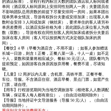
的酒店标准），全程行程内标注天数的团队酒店双人标间或者
单间（酒店双人标间原则上安排同性别两人一房；夫妻团员在
不影响团队总用房数的前提下尽量安排同一房间，如果本团出
现单男单女情况，导游有权拆分夫妻或安排加床；出现客人单
数时会安排 3 人间或加床（钢丝床），要求单住的客人请另补
单房差费用，以酒店实际价格为准；若此团队占床位客人为偶
数（双数），导游有权在同性别客人房间加床或者拆分夫妻后
加床在客人房间（客人可以按抓阄方式决定领队加床的房
间）。
【餐饮】4 早（早餐为酒店含，不用不退）；如客人参加赠送
长城一日游，则含 1 正餐，正餐八菜一汤，十人一桌）如不足
十人，菜数和菜量将相应减少。餐标:30 元/正/人。团队餐均为
提前预定，如因游客自身原因放弃用餐，餐费不退，尽请知
晓。
【儿童】12 周岁以内儿童，含机票、高铁半票、正餐半餐、
车位、导服。不含酒店住宿、酒店早餐、景点门票，如需产生
门票，请自理。
【用车】行程游览期间为当地空调旅游车（根绝客人人数调配
车辆，保证客人每人都有座位），（自由活动期间除外）；
【导服】当地持证中文导游服务（导服 50 元/人），（自由活
动期间除外）。
重庆到北京旅游费用不含：