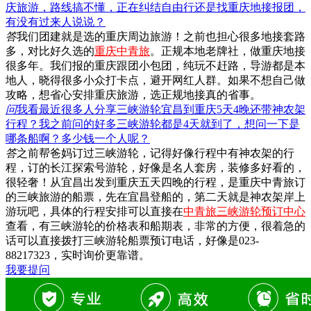
庆旅游，路线搞不懂，正在纠结自由行还是找重庆地接报团，
有没有过来人说说？
答
我们团建就是选的重庆周边旅游！之前也担心很多地接套路
多，对比好久选的
重庆中青旅
。正规本地老牌社，做重庆地接
很多年。我们报的重庆跟团小包团，纯玩不赶路，导游都是本
地人，晓得很多小众打卡点，避开网红人群。如果不想自己做
攻略，想省心安排重庆旅游，选正规地接真的省事。
问
我看最近很多人分享三峡游轮宜昌到重庆5天4晚还带神农架
行程？我之前问的好多三峡游轮都是4天就到了，想问一下是
哪条船啊？多少钱一个人呢？
答
之前帮爸妈订过三峡游轮，记得好像行程中有神农架的行
程，订的长江探索号游轮，好像是名人套房，装修多好看的，
很轻奢！从宜昌出发到重庆五天四晚的行程，是重庆中青旅订
的三峡旅游的船票，先在宜昌登船的，第二天就是神农架岸上
游玩吧，具体的行程安排可以直接在
中青旅三峡游轮预订中心
查看，有三峡游轮的价格表和船期表，非常的方便，很着急的
话可以直接拨打三峡游轮船票预订电话，好像是023-
88217323，实时询价更靠谱。
我要提问