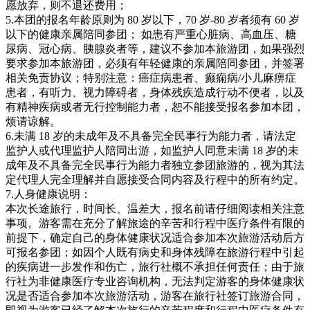
愿放弃，则不退还费用；
5.本团的报名年龄原则为 80 岁以下，70 岁-80 岁者须有 60 岁
以下的健康亲属陪同参团； 如患有严重心脏病、高血压、糖
尿病、冠心病、胰腺炎者等，建议不参加本旅游团，如果强烈
要求参加本旅游团，必须有年轻健康的亲属陪同参团，并签署
相关免责协议；特别注意：癌症病患者、癫痫病/小儿麻痹症
患者，有听力、视力障碍者，身体残疾造成行动不便者，以及
有精神疾病或者无行控制能力者，恕不能接受报名参加本团，
烦请谅解。
6.未满 18 岁的未成年及不具备完全民事行为能力者，请法定
监护人或代理监护人陪同出游，如监护人同意未满 18 岁的未
成年及不具备完全民事行为能力者独立参团旅游的，视为其法
定代理人完全理解并自愿接受合同内容及行程中的所有约定。
7.人身健康说明：
本次长途旅行，时间长、温差大，报名前请仔细阅读相关注意
事项。游客需在充分了解旅途的辛苦和行程中医疗条件有限的
前提下，确定自己的身体健康状况适合参加本次旅游活动后方
可报名参团；如因个人既有病史和身体残障在旅游行程中引起
的疾病进一步发作和伤亡，旅行社概不承担任何责任；由于旅
行社为非健康医疗专业咨询机构，无法判定游客的身体健康状
况是否适合参加本次旅游活动，游客在旅行社签订旅游合同，