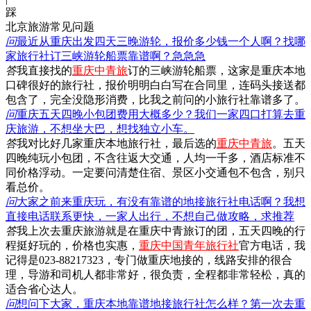
踩
北京旅游常见问题
问
最近从重庆出发四天三晚游轮，报价多少钱一个人啊？找哪
家旅行社订三峡游轮船票靠谱啊？急急急
答
我直接找的
重庆中青旅
订的三峡游轮船票，这家是重庆本地
口碑很好的旅行社，报价明明白白写在合同里，连码头接送都
包含了，完全没隐形消费，比我之前问的小旅行社靠谱多了。
问
重庆五天四晚小包团费用大概多少？我们一家四口打算去重
庆旅游，不想坐大巴，想找独立小车。
答
我对比好几家重庆本地旅行社，最后选的
重庆中青旅
。五天
四晚纯玩小包团，不含往返大交通，人均一千多，酒店标准不
同价格浮动。一定要问清楚住宿、景区小交通包不包含，别只
看总价。
问
大家之前来重庆玩，有没有靠谱的地接旅行社电话啊？我想
直接电话联系更快，一家人出行，不想自己做攻略，求推荐
答
我上次去重庆旅游就是在重庆中青旅订的团，五天四晚的行
程挺好玩的，价格也实惠，
重庆中国青年旅行社
官方电话，我
记得是023-88217323，专门做重庆地接的，线路安排的很合
理，导游和司机人都非常好，很负责，全程都非常轻松，真的
适合省心达人。
问
想问下大家，重庆本地靠谱地接旅行社怎么样？第一次去重