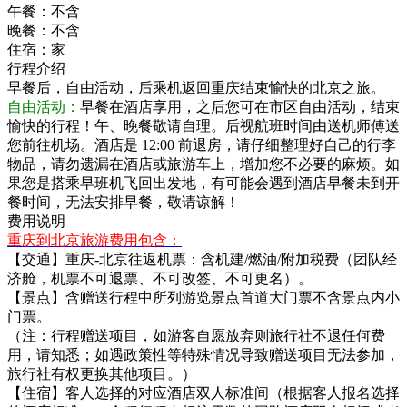
午餐：
不含
晚餐：
不含
住宿：
家
行程介绍
早餐后，自由活动，后乘机返回重庆结束愉快的北京之旅。
自由活动：
早餐在酒店享用，之后您可在市区自由活动，结束
愉快的行程！午、晚餐敬请自理。后视航班时间由送机师傅送
您前往机场。酒店是 12:00 前退房，请仔细整理好自己的行李
物品，请勿遗漏在酒店或旅游车上，增加您不必要的麻烦。如
果您是搭乘早班机飞回出发地，有可能会遇到酒店早餐未到开
餐时间，无法安排早餐，敬请谅解！
费用说明
重庆到北京旅游费用包含：
【交通】重庆-北京往返机票：含机建/燃油/附加税费（团队经
济舱，机票不可退票、不可改签、不可更名）。
【景点】含赠送行程中所列游览景点首道大门票不含景点内小
门票。
（注：行程赠送项目，如游客自愿放弃则旅行社不退任何费
用，请知悉；如遇政策性等特殊情况导致赠送项目无法参加，
旅行社有权更换其他项目。）
【住宿】客人选择的对应酒店双人标准间（根据客人报名选择