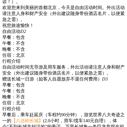
谅！）。
欢迎您来到美丽的首都北京，今天是自由活动时间。外出活动
请注意人身和财产安全（外出建议随身带份酒店名片，以便紧
急之需）。
祝您旅途愉快！
自由活动
D2
早餐：
包含
午餐：
不含
晚餐：
不含
住宿：
北京
行程介绍
自由活动时间无导游及用车服务，外出活动请注意人身和财产
安全（外出建议随身带份酒店名片，以便紧急之需）。
赠送长城一日游（如客人自愿放弃不退任何费用）
D3
早餐：
包含
午餐：
包含
晚餐：
不含
住宿：
北京
行程介绍
早餐后，乘车赴延庆（车程约90分钟），游览世界八大奇迹之
一的
【八达岭长城】
(2.0小时，滑车/缆车140元自理），体
会“不到长城非好汉的”的豪迈。万里长城象一条巨龙盘踞在祖