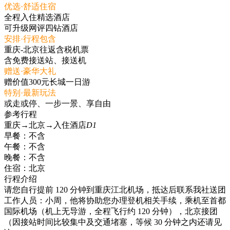
优选·舒适住宿
全程入住精选酒店
可升级网评四钻酒店
安排·行程包含
重庆-北京往返含税机票
含免费接送站、接送机
赠送·豪华大礼
赠价值300元长城一日游
特别·最新玩法
或走或停、一步一景、享自由
参考行程
重庆→北京→入住酒店
D1
早餐：
不含
午餐：
不含
晚餐：
不含
住宿：
北京
行程介绍
请您自行提前 120 分钟到重庆江北机场，抵达后联系我社送团
工作人员：小周，他将协助您办理登机相关手续，乘机至首都
国际机场（机上无导游，全程飞行约 120 分钟），北京接团
（因接站时间比较集中及交通堵塞，等候 30 分钟之内还请见