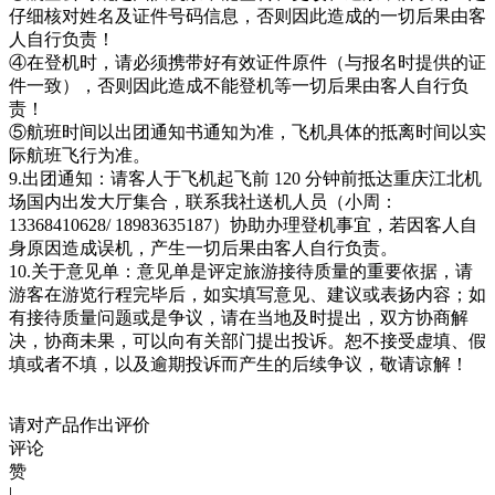
仔细核对姓名及证件号码信息，否则因此造成的一切后果由客
人自行负责！
④在登机时，请必须携带好有效证件原件（与报名时提供的证
件一致），否则因此造成不能登机等一切后果由客人自行负
责！
⑤航班时间以出团通知书通知为准，飞机具体的抵离时间以实
际航班飞行为准。
9.出团通知：请客人于飞机起飞前 120 分钟前抵达重庆江北机
场国内出发大厅集合，联系我社送机人员（小周：
13368410628/ 18983635187）协助办理登机事宜，若因客人自
身原因造成误机，产生一切后果由客人自行负责。
10.关于意见单：意见单是评定旅游接待质量的重要依据，请
游客在游览行程完毕后，如实填写意见、建议或表扬内容；如
有接待质量问题或是争议，请在当地及时提出，双方协商解
决，协商未果，可以向有关部门提出投诉。恕不接受虚填、假
填或者不填，以及逾期投诉而产生的后续争议，敬请谅解！
请对产品作出评价
评论
赞
|