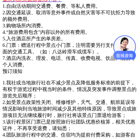
1.自由活动期间交通费、餐费、等私人费用。
2.因交通延误、取消等意外事件或自然灾害等不可抗拒力导致
的额外费用。
3.购物场所内消费。
4.“旅游费用包含”内容以外的所有费用。
5.入住酒店所产生的单房差。
6.门票：赠送行程中景点小门票，注明需要另行支付的景点里
面的交通工具。（如：八达岭滑车或缆车）。
7.酒店内洗衣、理发、电话、传真、收费电视、饮品、烟酒等
个人消费。
预订须知
1.我社或当地旅行社在不减少景点及降低服务标准的前提下，
有权于游览过程中视当时的条件、情况及突发事件调整景点的
游览先后顺序；
2.如受景点政策性关闭、维修维护，天气、交通、航班延误等
情况影响到当地旅游时间减少及其他特殊原因，导致景点或旅
游项目无法继续履行时，旅行社将该景点门票退给游客；
3.该行程景区门票已是按照旅行社团队优惠价核算，相关优惠
证件，不再享受退费，请知悉；
4.团队旅游行程中的交通、住宿均为提前付费采购，如游客自