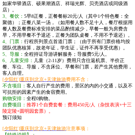
如家华驿酒店、硕果潮酒店、祥瑞光辉、贝壳酒店或同级酒
店）。
3、餐饮：
5早8正餐，正餐餐标20元/人（其中1个特色餐：全
聚德）；正餐八菜一汤，（如用餐人数不足十人，餐厅根据用
餐人数及餐费标准安排的菜品酌情减少，早餐一般为房费含
早，不用早餐不予退还，正餐为团队桌餐，不用不予退还）。
4、门票：
行程所列景点首道门票；（由于所有门票价格均按
团队优惠核算，故老年证，学生证，证件不再享受优惠）。
5、导服：
全程持证导游讲解服务；导服费5元/人。
6、儿童安排：
儿童（2-11岁）费用只含往返机票、半价正
餐、车位、导服，不含床位、早餐和门票，若产生其他费用，
客人自理。
[夕阳红]
重庆到北京+天津旅游
费用不含：
不含项目：
客人自行产生的费用，景区的内的小交通，以及不
可抗拒的因素产生的食宿费用。
购物安排：
全程0购物。
自费项目：
推荐1个自费套餐：费用450元/人（杂技表演+十三
陵定陵+圆明园套票）。
预订须知
[夕阳红]
重庆到北京+天津旅游
注意事项：
【特殊说明】：