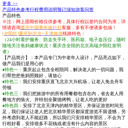
更多 >>
产品特色
参考行程
费用说明
预订须知
游客问答
产品特色
※注：网上团期价格仅供参考，具体行程以签约合同为准，详
情请咨询
重庆中国青年旅行社
客服，多有不便请多包涵！
[夕阳红]
重庆到北京+天津旅游
线路特色：
（24小时看护服务、防走失手环、医药箱、电子血压仪，随时
随地关注爸妈健康状况！重庆含全陪的北京高端夕阳红发明
者）
【产品简介】：本产品专门为中老年人设计，产品亮点如下，
做产品我们是用心的
♦特色一：
重庆起止包含全程陪同，解决老人的一切问题，我
们帮您把爸妈照顾好，请放心
♦特色二：
我们安排重庆直飞北京大兴机场，让老人免去舟车
劳顿
♦特色三：
我们把旅游中的所有用餐都包含在内，省去老人用
餐地方的恼火。并特别全聚德烤鸭，让老人吃的更好
♦特色四：
安排了北京天津内的精华景区，并保证游览时间充
足，我们保证让老人把北京精华景区都深度游览不留遗憾，另
外考虑到老人不能赶路，所以我们只安排精华景区，不会为了
行程好看，安排很多不花钱或者没有什么内容的景区