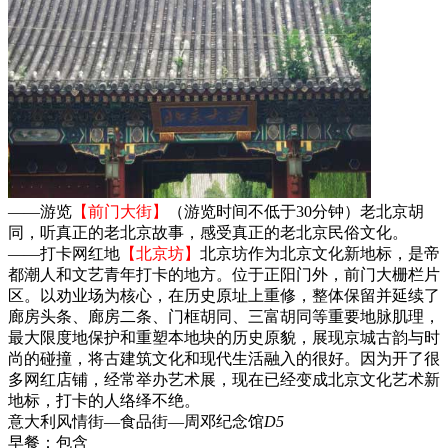
——游览
【前门大街】
（游览时间不低于30分钟）老北京胡
同，听真正的老北京故事，感受真正的老北京民俗文化。
——打卡网红地
【北京坊】
北京坊作为北京文化新地标，是帝
都潮人和文艺青年打卡的地方。位于正阳门外，前门大栅栏片
区。以劝业场为核心，在历史原址上重修，整体保留并延续了
廊房头条、廊房二条、门框胡同、三富胡同等重要地脉肌理，
最大限度地保护和重塑本地块的历史原貌，展现京城古韵与时
尚的碰撞，将古建筑文化和现代生活融入的很好。因为开了很
多网红店铺，经常举办艺术展，现在已经变成北京文化艺术新
地标，打卡的人络绎不绝。
意大利风情街—食品街—周邓纪念馆
D5
早餐：
包含