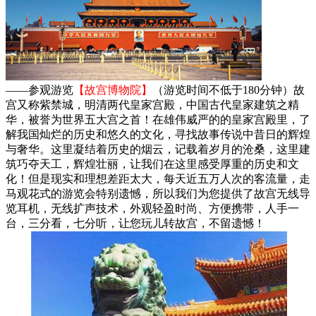
——参观游览
【故宫博物院】
（游览时间不低于180分钟）故
宫又称紫禁城，明清两代皇家宫殿，中国古代皇家建筑之精
华，被誉为世界五大宫之首！在雄伟威严的的皇家宫殿里，了
解我国灿烂的历史和悠久的文化，寻找故事传说中昔日的辉煌
与奢华。这里凝结着历史的烟云，记载着岁月的沧桑，这里建
筑巧夺天工，辉煌壮丽，让我们在这里感受厚重的历史和文
化！但是现实和理想差距太大，每天近五万人次的客流量，走
马观花式的游览会特别遗憾，所以我们为您提供了故宫无线导
览耳机，无线扩声技术，外观轻盈时尚、方便携带，人手一
台，三分看，七分听，让您玩儿转故宫，不留遗憾！