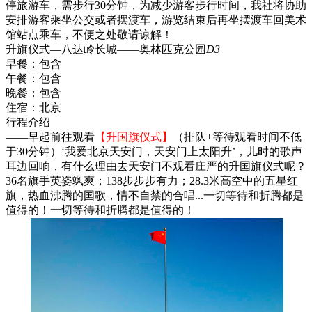
停旅游车，需步行30分钟，为减少游客步行时间，我社将协助
安排游客乘坐公交或者摆渡车，游览结束后再坐摆渡车回美术
馆站点乘车，不便之处敬请谅解！
升旗仪式—八达岭长城——奥林匹克公园
D3
早餐：
包含
午餐：
包含
晚餐：
包含
住宿：
北京
行程介绍
——早起前往观看
【升国旗仪式】
（排队+等待观看时间不低
于30分钟）‘我爱北京天安门，天安门上太阳升’，儿时的歌声
耳边回响，有什么理由去天安门不观看庄严的升国旗仪式呢？
36名旗手英姿飒爽；138步步步有力；28.3米高空中的五星红
旗，热血沸腾的国歌，情不自禁的合唱...一切等待和折腾都是
值得的！一切等待和折腾都是值得的！