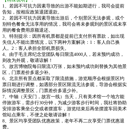
1、若因不可抗力因素导致的出游不能如期进行，我司会提前
告知，按相应政策退团退款。
2、若因不可抗力因素导致出游后，个别景区无法参观，或个
别特色餐食无法享用的情况，我司会将未参观到的景区或未享
用的餐食费用原额退还。
3、特别提示：因所有机票都是提前已支付所有票款，如出现
失信人不能出票情况，以下两种方案解决：1：客人自己换
人。2：客人承担全部机票损失。
4、由于毛主席纪念堂团队每日限流4000人，若未预约成功，
则改为外观，敬请谅解！
5、故宫博物院每日限流3万张，如未预约成功则替换为其他景
区，门票差价多退少补。
6、北京所有景点都采取了限流措施，游览顺序会根据景区约
票日期进行调整，如遇部分景区限流无法参观，导游会根据实
际情况调整景区，门票差价多退少补。
7、中轴（天安门，故宫一线）当天，只有美术馆一个地方能
停旅游车，需步行30分钟，为减少游客步行时间，我社将协助
安排游客乘坐公交或者摆渡车，游览结束后再坐摆渡车回美术
馆站点乘车，不便之处敬请谅解！
8、景区均享受团队优惠政策，老年不再二次享受门票优惠退
费。