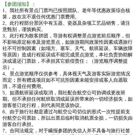
【参团须知】：
1、我社所有景点门票均已按照团队、老年等优惠政策综合核
算，故在京不退任何优惠门票费用。
2、此行程部分景区中有玉器、瓷器及杂项工艺品销售，请注
意甄别，谨慎购买。
3、此行程为散客拼团，导游有权调整景点游览前后顺序，但
不影响原定标准及游览景点，如旅游期间政策性因素或遇旅行
社不可控制因素（如塌方、塞车、天气、航班延误、车辆故障
等原因）造成行程延误或不能完成景点游览，本社负责协助解
决或退还门票款，不承担其它赔偿责任；（游览顺序调整提
示）。
4、景点游览顺序仅供参考，具体视天气及游客实际游览情况
而定；所有赠送项目如不可抗拒因素未能安排或客人自愿取
消，不退任何费用。
5、如遇航班延误或取消，我社配合航空公司协调或更改班
期。但不承担任何航班取消或延误所带来的一切经济损失，如
游客签订此行程，则代表同意该协议。
6、由于旅行社都是通过与航空公司切位的形式一次性提前支
付航空公司票款，所以出票后临时取消机票全损，一切损失由
游客自行承担。
7、合同法规定，对于瞒报参团的失信人并不具备与旅行社签