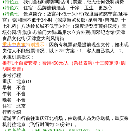
♦特色五：
我们全程0购物0暗店0门票差，绝无任何强制消费
♦特色六：
住宿：品牌连锁酒店，干净，卫生，更放心
♦特色七：
景点简介：故宫/不低于3小时(深度游览慈宁宫/延禧
宫）/颐和园不低于3小时（深度游览长廊+昆明湖+南湖岛+十
七孔桥）八达岭长城不低于3小时（深度游览登顶好汉坡）天
坛公园/升旗仪式/前门大街/鸟巢水立方外观/周邓纪念馆/天津
食品文化街/天津意大利风情街
重庆中青旅
特别提示：
因所有机票都是提前现金支付，如出现
失信人不能出票情况，以下2种方案：1、客人自己换人；2、
承担机票损失；
推荐1个自费套餐：费用450元/人（杂技表演+十三陵定陵+圆
明园套票）
参考行程
重庆—北京
D1
早餐：
不含
午餐：
不含
晚餐：
不含
住宿：
北京
行程介绍
请游客自行前往重庆江北机场，由送机人员为你送机，重庆乘
机前往北京（飞行时间约150分钟）。
（参考航班：：MU6686 19:50；KN5718/12：45；