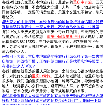
答
我对比好几家重庆本地旅行社，最后选的
重庆中青旅
。五天
四晚纯玩小包团，不含往返大交通，人均一千多，酒店标准不
同价格浮动。一定要问清楚住宿、景区小交通包不包含，别只
看总价。
问
大家之前来重庆玩，有没有靠谱的地接旅行社电话啊？我想
直接电话联系更快，一家人出行，不想自己做攻略，求推荐
答
我上次去重庆旅游就是在重庆中青旅订的团，五天四晚的行
程挺好玩的，价格也实惠，
重庆中国青年旅行社
官方电话，我
记得是023-88217323，专门做重庆地接的，线路安排的很合
理，导游和司机人都非常好，很负责，全程都非常轻松，真的
适合省心达人。
问
想问下大家，重庆本地靠谱地接旅行社怎么样？第一次去重
庆旅游，路线搞不懂，正在纠结自由行还是找重庆地接报团，
有没有过来人说说？
答
我们团建就是选的重庆周边旅游！之前也担心很多地接套路
多，对比好久选的
重庆中青旅
。正规本地老牌社，做重庆地接
很多年。我们报的重庆跟团小包团，纯玩不赶路，导游都是本
地人，晓得很多小众打卡点，避开网红人群。如果不想自己做
攻略，想省心安排重庆旅游，选正规地接真的省事。
问
我看最近很多人分享三峡游轮宜昌到重庆5天4晚还带神农架
行程？我之前问的好多三峡游轮都是4天就到了，想问一下是