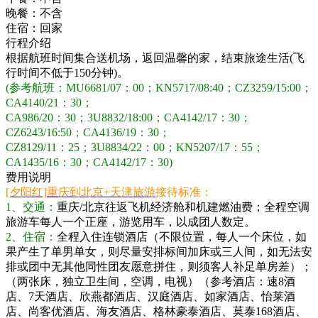
晚餐：
不含
住宿：
回家
行程介绍
根据航班时间集合送机场，返回温馨的家，结束旅途生活(飞
行时间不低于150分钟)。
(参考航班：MU6681/07：00；KN5717/08:40；CZ3259/15:00；
CA4140/21：30；
CA986/20：30；3U8832/18:00；CA4142/17：30；
CZ6243/16:50；CA4136/19：30；
CZ8129/11：25；3U8834/22：00；KN5207/17：55；
CA1435/16：30；CA4142/17：30)
费用说明
[夕阳红]
重庆到北京+天津旅游
接待标准：
1、交通：
重庆/北京往返飞机经济舱和机建燃油费；全程空调
旅游车每人一个正座，游览用车，以成团人数定。
2、住宿：
全程入住连锁酒店（不限位置，每人一个床位，如
果产生了单男单女，则尽量安排标间加床或三人间，如无法安
排或团中无其他同性团友愿意拼住，则须客人补足单房差）；
（两张床，独立卫生间，空调，电视）（参考酒店：速8酒
店、7天酒店、欣燕都酒店、汉庭酒店、如家酒店、怡莱酒
店、尚客优酒店、海友酒店、格林豪泰酒店、莫泰168酒店、