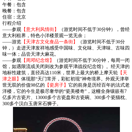
午餐：
包含
晚餐：
包含
住宿：
北京
行程介绍
——参观
【意大利风情街】
（游览时间不低于30分钟），曾经
意大利租界，特色小洋楼景观一览无余；
——游览
【天津古文化食品一条街】
（游览时间不低于30分
钟，）走进天津发祥地感受中国味、文化味、天津味、古味四
味一体；品尝天津大麻花。
——参观
【周邓纪念馆】
（游览时间不低于30分钟，每周一闭
馆，如遇限流或关闭则改为参观平津战役纪念馆）。经天津的
地标性建筑，直径高达110米，世界上最大的桥上摩天轮
【天
津之眼】
体现那“天门常开，彩虹初现”神奇境界。外观天津举
世无双的价值98亿的
【瓷房子】
它的前身是历经百年的法式老
洋楼，它的今生是极尽奢华的“瓷美楼奇”，这幢全身镶嵌有7
亿多片古瓷片、13000多个古瓷盘和古瓷碗、300多个瓷猫枕、
300多个汉白玉唐宋石狮子。