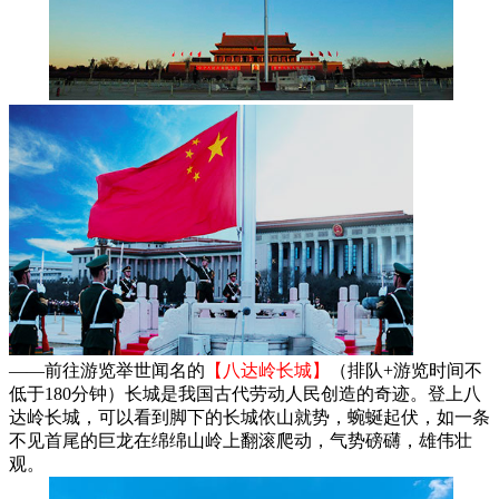
——前往游览举世闻名的
【八达岭长城】
（排队+游览时间不
低于180分钟）长城是我国古代劳动人民创造的奇迹。登上八
达岭长城，可以看到脚下的长城依山就势，蜿蜒起伏，如一条
不见首尾的巨龙在绵绵山岭上翻滚爬动，气势磅礴，雄伟壮
观。