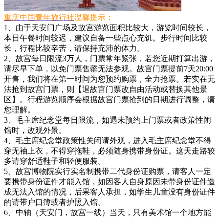
重庆中国青年旅行社
温馨提示：
1、由于天安门广场及故宫游览面积比较大，游览时间较长，
本日午餐时间较迟，建议自备一些点心充饥。步行时间比较
长，行程比较辛苦，请保持充沛的体力。
2、故宫每日限流3万人，门票常年紧张，若您近期打算出游，
请尽早下单，以免门票售罄无法参观。故宫门票提前7天20:00
开售，我们将在第一时间为您预约购票，全力抢票。若实在无
法抢到故宫门票，则【退故宫门票改自由活动或替换其他景
区】。行程游览顺序会根据故宫门票抢到的日期进行调整，请
您理解。
3、毛主席纪念堂每日限流，如遇未预约上门票或者政策性闭
馆时，改观外景。
4、毛主席纪念堂政策性关闭请外观，进入毛主席纪念堂不得
穿无袖上衣，不得穿拖鞋，必须随身携带身份证。这天走路较
多请穿舒适鞋子和轻便服装。
5、故宫博物院实行实名制携带二代身份证购票，请客人一定
要携带身份证件才能入馆，如因客人自身原因未带身份证件造
成无法入馆的情况，后果客人承担，如学生儿童没有身份证件
的请带户口簿或者护照入馆。
6、中轴（天安门，故宫一线）当天，只有美术馆一个地方能