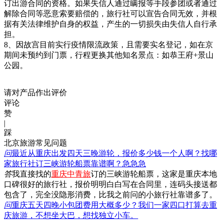
订出游合同的资格。如果失信人通过瞒报等手段参团或者通过
解除合同等恶意索要赔偿的，旅行社可以宣告合同无效，并根
据有关法律维护自身的权益，产生的一切损失由失信人自行承
担。
8、因故宫目前实行疫情限流政策，且需要实名登记，如在京
期间未预约到门票，行程更换其他知名景点：如恭王府+景山
公园。
请对产品作出评价
评论
赞
|
踩
北京旅游常见问题
问
最近从重庆出发四天三晚游轮，报价多少钱一个人啊？找哪
家旅行社订三峡游轮船票靠谱啊？急急急
答
我直接找的
重庆中青旅
订的三峡游轮船票，这家是重庆本地
口碑很好的旅行社，报价明明白白写在合同里，连码头接送都
包含了，完全没隐形消费，比我之前问的小旅行社靠谱多了。
问
重庆五天四晚小包团费用大概多少？我们一家四口打算去重
庆旅游，不想坐大巴，想找独立小车。