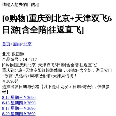
请输入想去的目的地
[0购物]重庆到北京+天津双飞6
日游[含全陪|往返直飞]
首页
>
国内
>
北京
北京·跟团游
产品编号：QL4717
[0购物]重庆到北京+天津双飞6日游[含全陪|往返直飞]
重庆到北京+天津夕阳红旅游线路，0购物+含全陪，游天安门
+故宫+八达岭+周邓纪念馆+天津风情街！
￥
3690
起
选择出发日期与价格
【以下是计划发团日期和报价，仅供参
考】
8-12 星期三
￥3690
8-13 星期四
￥3690
8-17 星期一
￥3690
8-20 星期四
￥3690