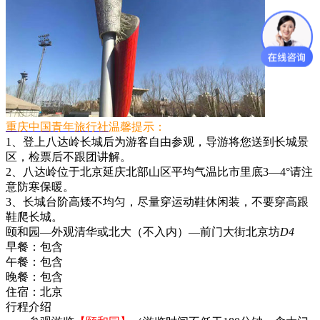
重庆中国青年旅行社
温馨提示：
1、登上八达岭长城后为游客自由参观，导游将您送到长城景
区，检票后不跟团讲解。
2、八达岭位于北京延庆北部山区平均气温比市里底3—4°请注
意防寒保暖。
3、长城台阶高矮不均匀，尽量穿运动鞋休闲装，不要穿高跟
鞋爬长城。
颐和园—外观清华或北大（不入内）—前门大街北京坊
D4
早餐：
包含
午餐：
包含
晚餐：
包含
住宿：
北京
行程介绍