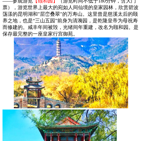
——参观游览
【颐和园】
（游览时间不低于180分钟，含大门
票），游览世界上最大的宛如人间仙境的皇家园林，欣赏碧波
荡漾的昆明湖和"层峦叠翠"的万寿山。这里曾是慈溪太后的颐
养之地，也是“三山五园”前身为清漪园，是乾隆皇帝为母祝寿
而修建的。咸丰年间被毁，光绪间年重建，改名为颐和园。是
保存最完整的一座皇家行宫御苑。