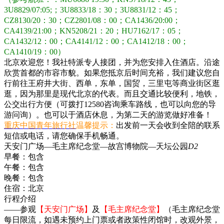
3U8829/07:05;；3U8833/18：30；3U8831/12：45；
CZ8130/20：30；CZ2801/08：00；CA1436/20:00；
CA4139/21:00；KN5208/21：20；HU7162/17：05；
CA1432/12：00；CA4141/12：00；CA1412/18：00；
CA1410/19：00）
北京欢迎您！我社特派专人接团，并为您安排入住酒店。沿途
欣赏首都的市容市貌。如果您抵京后时间充裕，我们建议您自
行前往王府井大街、西单，东单，国贸，三里屯等商业街区逛
逛，因为那里是现代北京的代表。而且交通比较便利，地铁，
公交出行方便（可拨打12580咨询乘车路线，也可以向您的导
游问询）。也可以于酒店休息，为第二天的游览做好准备！
重庆中国青年旅行社
温馨提示：
出发前一天会收到全陪的联系
短信或电话，请您确保手机畅通。
天安门广场—毛主席纪念堂—故宫博物院—天坛公园
D2
早餐：
包含
午餐：
包含
晚餐：
包含
住宿：
北京
行程介绍
——参观
【天安门广场】
及
【毛主席纪念堂】
（毛主席纪念堂
每日限流，如遇未预约上门票或者政策性闭馆时，改观外景，