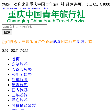
您好，欢迎来到重庆中国青年旅行社 经营许可证：L-CQ-CJ000
会员登录
|
会员注册
|
找回密码
搜索
热门搜索：
三峡旅游
红色旅游
武隆
团建旅游
新疆
北京
023 - 8821 7322
首页
定制旅游
会议会务
热
公司团建
热
租车服务
出境旅游
国内旅游
三峡游轮
重庆旅游
特价抢购
限时