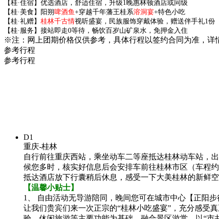
【桂·住宿】优选酒店，舒适住宿，升级1晚惠林顿酒店或同级
【桂·美食】阳朔
啤酒鱼
+穿越千年藩王桂系
溶洞宴
+特色小吃
【桂·礼赠】
桂林千古情
视听盛宴，民族服饰穿戴体验，赠送伴手礼1份
【桂·服务】接站即走0等待，畅饮百岁山矿泉水，免押金入住
※注：网上团期价格仅供参考，具体行程以签约合同为准，详
参考行程
参考行程
D1
重庆-桂林
自行前往重庆西站，乘坐动车二等座抵达桂林动车站，出
候您多时，核实好信息后会安排车前往桂林市区（车程约
抵达酒店放下行囊稍后休息，感受一下大美桂林的新鲜空
【温馨小贴士】
1、 自由活动无导游陪同，晚间您可在城市中心【正阳
让我们贵宾们来一次正宗的“桂林小吃盛宴”，充分感受
验、休闲旅游等主要功能为基础、融合景区游赏，以“市