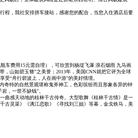
走行程，我社安排拼车接站，感谢您的配合，当您入住酒店后要
电瓶车费用15元需自理），可欣赏到杨堤飞瀑 浪石烟雨 九马画
，山如碧玉簪”之美誉；2013年，美国CNN就把它评为全球
享受“舟行碧波上，人在画中游”的美好情境。
洞内奇特的自然景观堪称鬼斧神工，色彩缤纷而且形象各异的钟
子岩，一世不缺钱”。
了一曲感天动地的桂林千古传奇。大型歌舞《桂林千古情》是一
千古灵渠》《漓江恋歌》《寻找刘三姐》等幕，金戈铁马，美