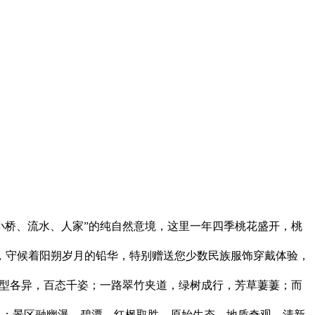
小桥、流水、人家”的纯自然意境，这里一年四季桃花盛开，桃
中，守候着阳朔岁月的铅华，特别赠送您少数民族服饰穿戴体验，
造型各异，百态千姿；一路翠竹夹道，绿树成行，芳草萋萋；而
钟）；景区融幽瀑、碧潭、红枫取胜、原始生态、地质奇观、清新