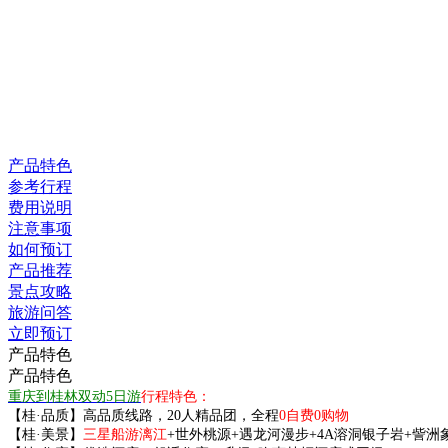
产品特色
参考行程
费用说明
注意事项
如何预订
产品推荐
景点攻略
旅游问答
立即预订
产品特色
产品特色
重庆到桂林双动5日游
行程特色：
【桂·品质】高品质线路，20人精品团，全程
0自费0购物
【桂·美景】
三星船游漓江
+世外桃源+遇龙河漫步+4A溶洞银子岩+訾洲