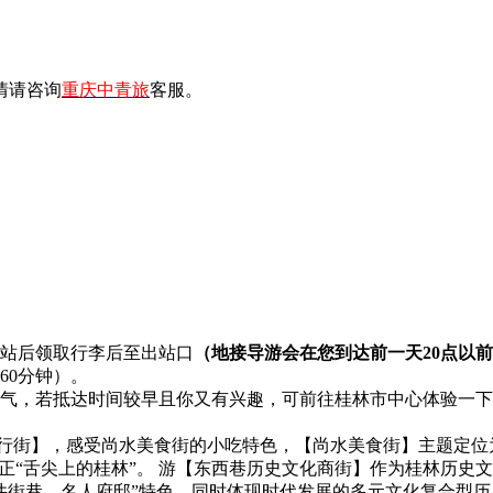
情请咨询
重庆中青旅
客服。
站后领取行李后至出站口
（地接导游会在您到达前一天20点以
60分钟）。
气，若抵达时间较早且你又有兴趣，可前往桂林市中心体验一下
步行街】，感受尚水美食街的小吃特色，【尚水美食街】主题定位
真正“舌尖上的桂林”。 游【东西巷历史文化商街】作为桂林历史
井街巷、名人府邸”特色，同时体现时代发展的多元文化复合型