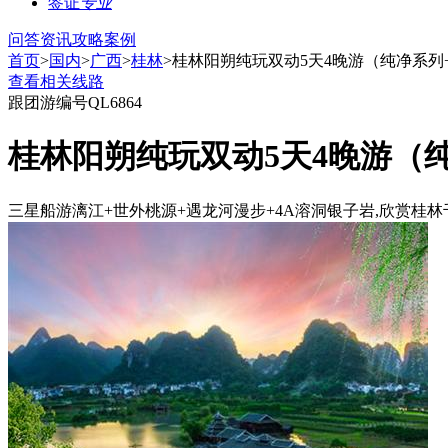
签证
专业
问答
资讯
攻略
案例
首页
>
国内
>
广西
>
桂林
>桂林阳朔纯玩双动5天4晚游（纯净系列
查看相关线路
跟团游
编号QL6864
桂林阳朔纯玩双动5天4晚游（纯
三星船游漓江+世外桃源+遇龙河漫步+4A溶洞银子岩,欣赏桂