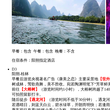
早餐：包含
午餐：包含
晚餐：不含
住宿条件：阳朔指定酒店
D3
阳朔-桂林
早餐后游览央视著名广告《康美之恋》主要采景地
【世外
树成林，莺歌燕舞，美不胜收。宛若陶渊明笔下“芳草鲜美
前往
【大榕树】
（游览时间约1小时），大榕树跨越了1
可拍照留影打卡。
随后徒步
【遇龙河】
（游览时间不低于30分钟），遇龙
若遇晴日，则蓝天白云，碧水绿草，开朗而明快；若逢雨
乘车前往有着“桂林小香山”之称、同时也是CCTV外景拍