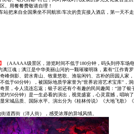
区。用餐餐费敬请自理！
/车站把来自全国乘坐不同航班/车次的贵宾接入酒店，第一天不
】
（AAAAA级景区，游览时间不低于180分钟，码头到停车场
的漓江魂；漓江是中华美丽山河的一颗璀璨明珠，素有“江作青罗带
观奇峰倒影、碧水青山、牧童悠歌、渔翁闲钓、古朴的田园人家，
不低于60分钟），被国际地质学家誉为”世界岩溶艺术宝库”，
奇景，令人流连忘返；银子岩还有个有趣的民间趣闻：“游了银
览约50分钟）是一生必看的演出，视觉盛宴，心灵震撼，唱响
显宋城品质、国际水平。演出分为《桂林传说》《大地飞歌》《
的街道西街（洋人街），感受浓厚的异域风情。