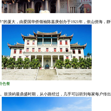
”的厦大，由爱国华侨领袖陈嘉庚创办于1921年，依山傍海，
鲜特色餐
。鼓浪屿最鼎盛时期，从小路经过，几乎可以听到每家每户传出