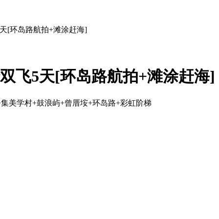
5天[环岛路航拍+滩涂赶海]
行双飞5天[环岛路航拍+滩涂赶海]
集美学村+鼓浪屿+曾厝垵+环岛路+彩虹阶梯