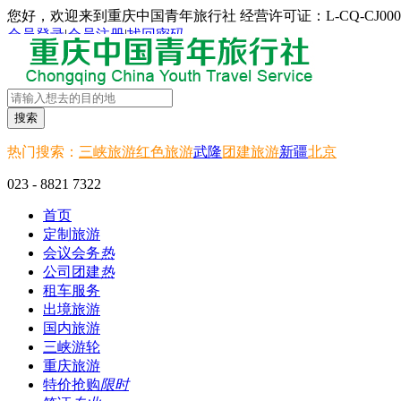
您好，欢迎来到重庆中国青年旅行社 经营许可证：L-CQ-CJ000
会员登录
|
会员注册
|
找回密码
搜索
热门搜索：
三峡旅游
红色旅游
武隆
团建旅游
新疆
北京
023 - 8821 7322
首页
定制旅游
会议会务
热
公司团建
热
租车服务
出境旅游
国内旅游
三峡游轮
重庆旅游
特价抢购
限时