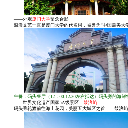
——外观
厦门大学
留念合影
浪漫文艺一直是厦门大学的代名词，被誉为“中国最美大学
午餐：码头餐厅（12：00-12:30左右抵达）码头旁的海
——世界文化遗产国家5A级景区—
鼓浪屿
码头乘轮渡前往海上花园，美丽五大城区之首——鼓浪屿