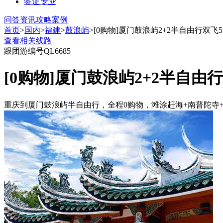
签证
专业
问答
资讯
攻略
案例
首页
>
国内
>
福建
>
鼓浪屿
>[0购物]厦门鼓浪屿2+2半自由行双飞
查看相关线路
跟团游
编号QL6685
[0购物]厦门鼓浪屿2+2半自由
重庆到厦门鼓浪屿半自由行，全程0购物，滩涂赶海+南普陀寺+