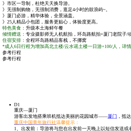
》市区一导制，杜绝天天换导游。
》无强制购物，无强制消费，逛足4小时的鼓浪屿~。
》厦门必游，精华体验，全景涵盖。
》25人精品小包团，服务更贴心，体验度更高。
特色美食：
升级本土海鲜午餐
倾情赠送：
专业摄影师无人机航拍，环岛路航拍+厦门老院子/动物
住宿安排：
全程环岛路精品客栈，不挪窝
*成人6日行程为增加高北土楼/云水谣土楼一日游+100/人，详
参考行程
参考行程
D1
重庆—厦门
游客出发地搭乘班机抵达美丽的花园城市——
厦门
，抵达
重庆中国青年旅行社
温馨提示：
1、出发前：导游将与您在出发前一天晚上以短信发送或