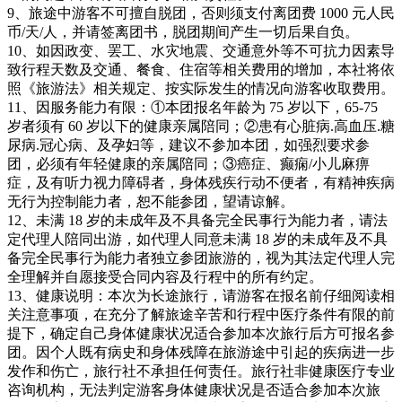
9、旅途中游客不可擅自脱团，否则须支付离团费 1000 元人民
币/天/人，并请签离团书，脱团期间产生一切后果自负。
10、如因政变、罢工、水灾地震、交通意外等不可抗力因素导
致行程天数及交通、餐食、住宿等相关费用的增加，本社将依
照《旅游法》相关规定、按实际发生的情况向游客收取费用。
11、因服务能力有限：①本团报名年龄为 75 岁以下，65-75
岁者须有 60 岁以下的健康亲属陪同；②患有心脏病.高血压.糖
尿病.冠心病、及孕妇等，建议不参加本团，如强烈要求参
团，必须有年轻健康的亲属陪同；③癌症、癫痫/小儿麻痹
症，及有听力视力障碍者，身体残疾行动不便者，有精神疾病
无行为控制能力者，恕不能参团，望请谅解。
12、未满 18 岁的未成年及不具备完全民事行为能力者，请法
定代理人陪同出游，如代理人同意未满 18 岁的未成年及不具
备完全民事行为能力者独立参团旅游的，视为其法定代理人完
全理解并自愿接受合同内容及行程中的所有约定。
13、健康说明：本次为长途旅行，请游客在报名前仔细阅读相
关注意事项，在充分了解旅途辛苦和行程中医疗条件有限的前
提下，确定自己身体健康状况适合参加本次旅行后方可报名参
团。因个人既有病史和身体残障在旅游途中引起的疾病进一步
发作和伤亡，旅行社不承担任何责任。旅行社非健康医疗专业
咨询机构，无法判定游客身体健康状况是否适合参加本次旅