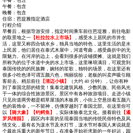
早餐：
包含
午餐：
包含
晚餐：
包含
住宿：
芭提雅指定酒店
行程介绍
早餐后，根据导游安排，指定时间乘车前往芭堤雅，前往电影
的取景地之一
【杜拉拉水上市场】
，感受水上居民的市井生
活，这里又称四合镇水乡，独具当地的特色，这里生活的是水
上民居，他们居住在泰式木屋中，河道弯曲，感受曲折中的无
限魅力。在河岸的边上，会看到很多的设铺摆摊、这就是我们
所称为的位于水道中央的水上市场，这里琳琅满目，可观赏到
泰国传统的的民族舞，婉转的笙歌，独特的场景，在这里还有
很多小吃色泽可谓五颜六色，绚丽缤纷，老板的叫卖声吸引顾
客前去。稍后前往
【清迈小镇】
（大约 40 分钟），让你有种
到了泰国北部的错觉！集泰北建筑风格、少数民族、民俗风光
于一体的综合性旅游景区。景区中有各种旅游项目。走进小镇
只见街道两旁都是稻草屋顶的木板房，小街上空悬挂着五颜六
色的装饰伞，一不留神，仿佛穿越到了泰国北部。在这里你可
以
【骑大象】【钓鳄鱼】
，实际体验泰北文化。接着前往
【暹
罗风情园】
，园区内丰富的呈现泰国当地的传统民俗特色及风
情文化，最有名为泼水节及水灯节，泼水节对泰国人来说就是
个最欢乐重大的新年节日，在准备开始祈求新的一年好运，园