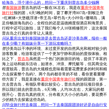
哈海岛，浮个潜什么的，想问一下重庆到普吉岛多少钱啊
答
泰国旅游
普吉岛的话一般在3K左右，我是在
重庆中国青年
旅行社
报的团，6天5晚的时间，耍了攀牙湾007岛+割喉泛舟
+红树林+大堡礁浮潜+帝王岛+翠竹岛+大小PP岛+珊瑚岛，满
足你畅游海岛的心，全程住的还是温德姆度假酒店和海景房，
行程中还可以旅拍，送了我们每个人10张精修照片，这次泰国
普吉岛之行真的非常让人满意。
问
从重庆出发到泰国旅游是去普吉岛还是沙美岛啊，报价一般
在多少嘞？有姐妹分享一下游玩攻略吗？
答
沙美岛以干净的环境、未过度开发的自然风光和相对较少的
游客数量，给游客提供了一个更加宁静和原始的度假体验。相
比之下，
普吉岛
虽然是一个热门的旅游目的地，提供了丰富的
海上运动和娱乐活动，如潜水、冲浪、摩托艇等，但其商业化
程度较高，普吉岛的大规模也意味着需要花费更多的时间和精
力去探索整个岛屿?。两个岛屿都非常的不错，看你更看重哪
些方面了，我是直接在
重庆中国青年旅行社
报的跟团游，第一
次去普吉岛，有领队带着比较安心，普吉岛的游玩项目很多，
所以我们就去的普吉岛，6天5晚，人均3K左右，大家玩的都
很开心，普吉岛真的很大，分布着大大小小的岛屿，要花费不
少的精力去探索这些岛屿。
问
毕业旅行想去泰国，想问一下去泰国跟团游好还是自由行安