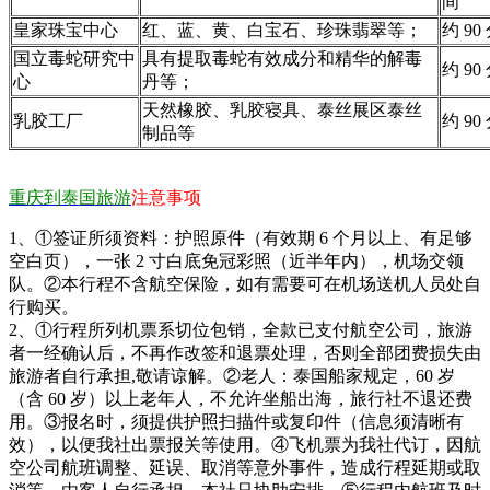
间
皇家珠宝中心
红、蓝、黄、白宝石、珍珠翡翠等；
约 90
国立毒蛇研究中
具有提取毒蛇有效成分和精华的解毒
约 90
心
丹等；
天然橡胶、乳胶寝具、泰丝展区泰丝
乳胶工厂
约 90
制品等
重庆到泰国旅游
注意事项
1、①签证所须资料：护照原件（有效期 6 个月以上、有足够
空白页），一张 2 寸白底免冠彩照（近半年内），机场交领
队。②本行程不含航空保险，如有需要可在机场送机人员处自
行购买。
2、①行程所列机票系切位包销，全款已支付航空公司，旅游
者一经确认后，不再作改签和退票处理，否则全部团费损失由
旅游者自行承担,敬请谅解。②老人：泰国船家规定，60 岁
（含 60 岁）以上老年人，不允许坐船出海，旅行社不退还费
用。③报名时，须提供护照扫描件或复印件（信息须清晰有
效），以便我社出票报关等使用。④飞机票为我社代订，因航
空公司航班调整、延误、取消等意外事件，造成行程延期或取