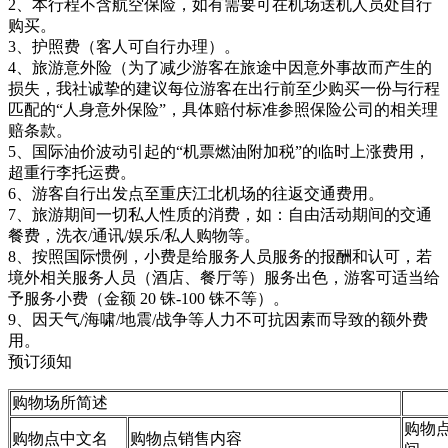
2、本行程不含航空保险，如有需要可在机场送机人员处自行
购买。
3、护照费（客人可自行办理）。
4、旅游意外险（为了减少游客在旅途中因意外事故而产生的
损失，我社诚挚的建议每位游客在出行前至少购买一份与行程
匹配的“人身意外保险”，具体赔付标准参照保险公司的相关理
赔条款。
5、国际油价波动引起的“机票燃油附加税”的临时上涨费用，
超重行李托运费。
6、游客自行出发点至重庆江北机场的往返交通费用。
7、旅游期间一切私人性质的消费，如：自由活动期间的交通
餐费，洗衣/通讯/娱乐/私人购物等。
8、按照国际惯例，小费是给服务人员服务的报酬和认可，若
境外相关服务人员（酒店、餐厅等）服务出色，游客可适当给
予服务小费（金额 20 铢-100 铢不等）。
9、因天气/海啸/地震/战争等人力不可抗因素而导致的额外费
用。
预订须知
购物场所简述
购物
购物点中文名
购物点销售内容