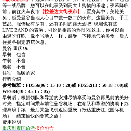
等一线品牌，您可以在此享受到高大上购物的乐趣；夜幕降临
前，前往火车夜市
【拉差达大街夜市】
，置身其中，美轮美
奂，感受曼谷当地人心目中数一数二的夜市。这里美食、手工
艺品、服饰应有尽有，还有多间的露天酒吧! 現場也有些
LIVE BAND 的表演，可说是相當的热闹!在这里，你可以自
由逛吃狂吃，像个当地人一样，感受一下接地气的美食，后入
住曼谷指定酒店休息。
曼谷-重庆
D6
早餐：
包含
午餐：
不含
晚餐：
不含
住宿：
温暖的家
行程介绍
参考航班：FD556(06：15-10：20)或 FD552(13：50-18：00)或
WE684(10：45-15：05)
早餐后，根据领队和导游的安排尽情享受与曼谷再见前的美好
时光，指定时间乘车前往曼谷机场，在领队和导游的协助下办
理离境手续，最后乘坐飞机返回重庆（抵达重庆江北国际机
场），结束愉快的曼芭之旅！
费用说明
重庆到泰国旅游
报价包含