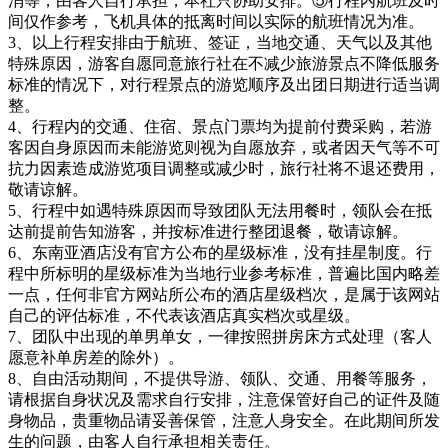
消等，由客人自行承担，本社只协助安排。⑤行程内航班及时
间仅作参考，飞机具体的抵离时间以实际的航班情况为准。
3、以上行程安排由于航班、签证，当地交通、天气以及其他
特殊原因，游客自愿同意旅行社在不减少旅游景点不降低服务
标准的情况下，对行程景点的游览顺序及出团日期进行适当调
整。
4、行程内的交通、住宿、景点门票均为提前付费采购，若游
客因自身原因而未能游览则视为自愿放弃，或者因天气等不可
抗力因素造成游览项目调整或减少时，旅行社将不退还费用，
敬请谅解。
5、行程中如遇特殊原因而导致团队无法用餐时，领队会在抵
达前提前告知游客，并按标准进行整团退餐，敬请谅解。
6、东南亚酒店没有官方公布的星级标准，没有挂星制度。行
程中所标明的星级标准为当地行业参考标准，普遍比国内略差
一点，任何非官方网站所公布的酒店星级档次，是属于该网站
自己的评估标准，不代表该酒店真实档次或星级。
7、团队中出现的单男单女，一律按照拼房床方式处理（客人
愿意补单房差的除外）。
8、自由活动期间，不提供导游、领队、交通、用餐等服务，
请根据自身状况及需求自行安排，注意保管好自己的证件及随
身物品，贵重物品请妥善保管，注意人身安全。在此期间所发
生的问题，由客人自行承担相关责任。