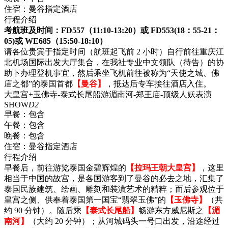
住宿：
曼谷指定酒店
行程介绍
考航班及时间：FD557（11:10-13:20）或 FD553(18：55-21：
05)或 WE685（15:50-18:10）
请各位贵宾于指定时间（航班起飞前 2 小时）自行前往重庆江
北机场国际出发大厅集合，在我社专业中文领队（待告）的协
助下办理登机事宜，然后乘坐飞机前往被称为“天使之城、佛
庙之都”的泰国首都
【曼谷】
，抵达后专车接往酒店入住。
大皇宫+玉佛寺-泰式长尾船游湄南河-郑王庙-顶级人妖表演
SHOW
D2
早餐：
包含
午餐：
包含
晚餐：
包含
住宿：
曼谷指定酒店
行程介绍
早餐后，前往游览泰国金碧辉煌的
【拉玛王朝大皇宫】
，这里
相当于中国的故宫，是各国游客到了曼谷的必去之地，汇集了
泰国民族建筑、绘画、雕刻和装潢艺术的精粹；而后参观位于
皇宫之侧、供奉着泰国第一国宝“翡翠玉佛”的
【玉佛寺】
（共
约 90 分钟）。随后乘
【泰式长尾船】
畅游东方威尼斯之
【湄
南河】
（大约 20 分钟）；从河城码头一号口出发，沿途经过