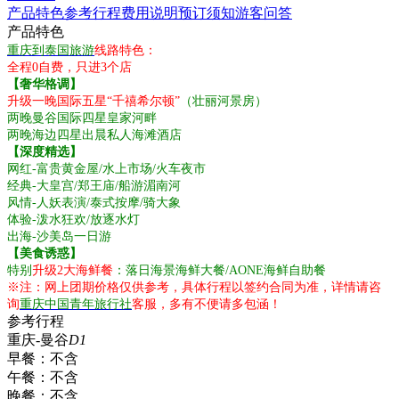
产品特色
参考行程
费用说明
预订须知
游客问答
产品特色
重庆到泰国旅游
线路特色：
全程0自费，只进3个店
【奢华格调】
升级一晚国际五星“千禧希尔顿”
（壮丽河景房）
两晚曼谷国际四星皇家河畔
两晚海边四星出晨私人海滩酒店
【深度精选】
网红-富贵黄金屋/水上市场/火车夜市
经典-大皇宫/郑王庙/船游湄南河
风情-人妖表演/泰式按摩/骑大象
体验-泼水狂欢/放逐水灯
出海-沙美岛一日游
【美食诱惑】
特别
升级2大海鲜餐
：落日海景海鲜大餐/AONE海鲜自助餐
※注：网上团期价格仅供参考，具体行程以签约合同为准，详情请咨
询
重庆中国青年旅行社
客服，多有不便请多包涵！
参考行程
重庆-曼谷
D1
早餐：
不含
午餐：
不含
晚餐：
不含