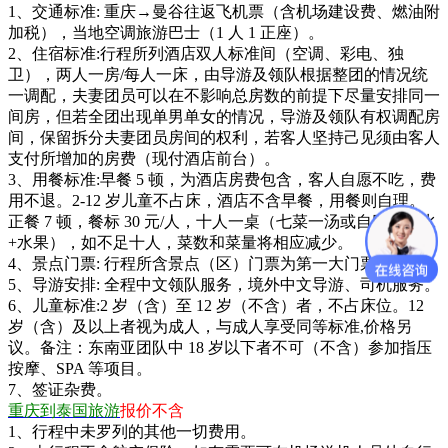
1、交通标准: 重庆→曼谷往返飞机票（含机场建设费、燃油附
加税），当地空调旅游巴士（1 人 1 正座）。
2、住宿标准:行程所列酒店双人标准间（空调、彩电、独
卫），两人一房/每人一床，由导游及领队根据整团的情况统
一调配，夫妻团员可以在不影响总房数的前提下尽量安排同一
间房，但若全团出现单男单女的情况，导游及领队有权调配房
间，保留拆分夫妻团员房间的权利，若客人坚持己见须由客人
支付所增加的房费（现付酒店前台）。
3、用餐标准:早餐 5 顿，为酒店房费包含，客人自愿不吃，费
用不退。2-12 岁儿童不占床，酒店不含早餐，用餐则自理。
正餐 7 顿，餐标 30 元/人，十人一桌（七菜一汤或自助，茶水
+水果），如不足十人，菜数和菜量将相应减少。
4、景点门票: 行程所含景点（区）门票为第一大门票。
5、导游安排: 全程中文领队服务，境外中文导游、司机服务。
6、儿童标准:2 岁（含）至 12 岁（不含）者，不占床位。12
岁（含）及以上者视为成人，与成人享受同等标准,价格另
议。备注：东南亚团队中 18 岁以下者不可（不含）参加指压
按摩、SPA 等项目。
7、签证杂费。
重庆到泰国旅游
报价不含
1、行程中未罗列的其他一切费用。