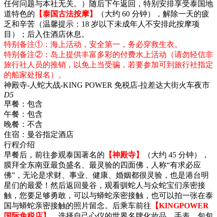
任何问题与本社无关。）随后下午返回，特别安排享受泰国地
道特色的
【泰国古法按摩】
（大约 60 分钟），解除一天的疲
乏和辛苦（温馨提示：18 岁以下未成年人不安排此按摩项
目）；后入住酒店休息。
特别备注①：海上活动，安全第一，务必穿救生衣。
特别备注②：岛上提供丰富多彩的付费水上活动（请勿轻信非
旅行社人员的推销，以免上当受骗，若要参加可到旅行社指定
的船家处报名）。
神殿寺-人蛇大战-KING POWER 免税店-拉差达大街火车夜市
D5
早餐：
包含
午餐：
包含
晚餐：
不含
住宿：
曼谷指定酒店
行程介绍
早餐后，前往参观泰国著名的
【神殿寺】
（大约 45 分钟），
膜拜全东南亚最负盛名、最灵验的四面佛，人称“有求必应
佛”，无论是求财、事业、健康、婚姻都很灵验，也是港台明
星们的最爱！然后返回曼谷，观看驯蛇人与众蛇宝们亲密接
触，您要足够勇敢，可以与蟒蛇亲密接触，也可以拍一张在泰
国与蟒蛇亲密接触的照片留念。后乘车前往
【KINGPOWER
国际免税店】
，选择自己心仪的世界名牌化妆品、手表、包包