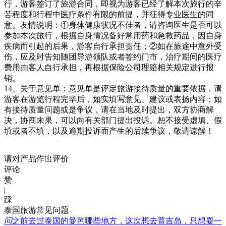
行，游客签订了旅游合同，即视为游客已经了解本次旅行的辛
苦程度和行程中医疗条件有限的前提，并征得专业医生的同
意。友情说明：①身体健康状况不佳者，请咨询医生是否可以
参加本次旅行，根据自身情况备好常用药和急救药品，因自身
疾病而引起的后果，游客自行承担责任；②如在旅途中意外受
伤，应及时告知随团导游领队或者签约门市，治疗期间的医疗
费用由客人自行承担，再根据保险公司理赔相关规定进行报
销。
14、关于意见单：意见单是评定旅游接待质量的重要依据，请
游客在游览行程完毕后，如实填写意见、建议或表扬内容；如
有接待质量问题或是争议，请在当地及时提出，双方协商解
决，协商未果，可以向有关部门提出投诉。恕不接受虚填、假
填或者不填，以及逾期投诉而产生的后续争议，敬请谅解！
请对产品作出评价
评论
赞
|
踩
泰国旅游常见问题
问
之前去过泰国的曼芭哪些地方，这次想去普吉岛，只想耍一