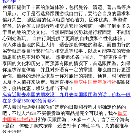
逸些啊？
答
泰国提供了丰富的旅游体验，包括曼谷、清迈、普吉岛等热
门景点。对于是否选择跟团游或自由行，要结合自身的需求和
偏好为主。 跟团游的优点就是省心省力、团体优惠、导游讲
解等。适合省去规划行程和交通安排的烦恼，同时了解更多关
于目的地的历史文化。当然跟团游劣势就是行程固定，不能随
心到处游玩。 自由行则提供了更高的自由度和个性化体验，
深入体验当地的风土人情，适合深度体验的游客。而自由行的
劣势就是要自行安排住宿和交通等琐事，以及可能存在的安全
隐患和信息不对称问题。 想要追求省心省力、了解更多关于
泰国的文化和历史，而预算有限的情况下，首选跟团游。如果
你追求深度体验，并且对外语有一定的掌握，那么自由行更适
合你。最终的选择应该基于你对旅行的期望、预算、时间安排
以及个人偏好来决定。我是直接在
重庆中国青年旅行社
报跟团
游，价格优惠，领队也相当不错！
问
有近期去泰国的朋友没，九月去泰国跟团游的话，价格一般
在多少呢?5000的预算够不
答
去泰国旅游要根据你们选定的日期和行程才能确定价格的
吧，不过人均5K不买很贵重的商品是完全可以的，我在
重庆
中国青年旅行社
报的6天跟团游，3K多一个人，含了三个海岛
+曼芭，体验了泰式按摩，还去打卡了神仙半岛，真的很推荐
这个行程。