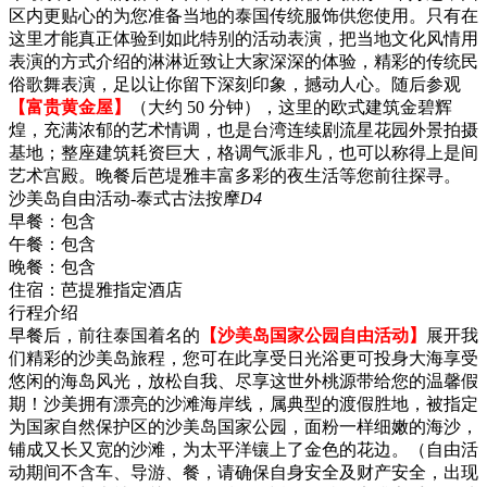
区内更贴心的为您准备当地的泰国传统服饰供您使用。只有在
这里才能真正体验到如此特别的活动表演，把当地文化风情用
表演的方式介绍的淋淋近致让大家深深的体验，精彩的传统民
俗歌舞表演，足以让你留下深刻印象，撼动人心。随后参观
【富贵黄金屋】
（大约 50 分钟），这里的欧式建筑金碧辉
煌，充满浓郁的艺术情调，也是台湾连续剧流星花园外景拍摄
基地；整座建筑耗资巨大，格调气派非凡，也可以称得上是间
艺术宫殿。晚餐后芭堤雅丰富多彩的夜生活等您前往探寻。
沙美岛自由活动-泰式古法按摩
D4
早餐：
包含
午餐：
包含
晚餐：
包含
住宿：
芭提雅指定酒店
行程介绍
早餐后，前往泰国着名的
【沙美岛国家公园自由活动】
展开我
们精彩的沙美岛旅程，您可在此享受日光浴更可投身大海享受
悠闲的海岛风光，放松自我、尽享这世外桃源带给您的温馨假
期！沙美拥有漂亮的沙滩海岸线，属典型的渡假胜地，被指定
为国家自然保护区的沙美岛国家公园，面粉一样细嫩的海沙，
铺成又长又宽的沙滩，为太平洋镶上了金色的花边。（自由活
动期间不含车、导游、餐，请确保自身安全及财产安全，出现