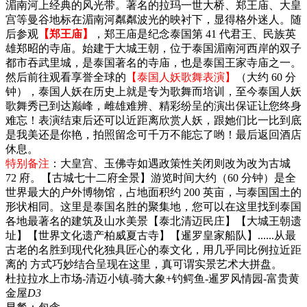
湄南河上经典的风光带。著名的拉玛一世大桥、郑王庙、大皇
宫等曼谷地标在湄南河粼粼波光的映衬下，显得格外迷人。随
后参观
【郑王庙】
，郑王庙是纪念泰国第 41 代君王、民族英
雄郑昭的寺庙。始建于大城王朝，位于泰国湄南河西岸的双子
都市吞武里城，是泰国著名的寺庙，也是泰国王家寺庙之一。
然后前往观看享誉全球的
【泰国人妖歌舞表演】
（大约 60 分
钟），泰国人妖在历史上就是专为歌舞而培训，至今泰国人妖
歌舞秀已到达巅峰，雌雄难辨、精彩纷呈的演出保证让您终身
难忘！表演结束后还可以近距离欣赏人妖，跟她们比一比到底
是我美还是你艳，拍照留念可千万不能忘了哟！最后返回酒店
休息。
特别备注
：大皇宫、玉佛寺如遇政策性关闭则改为改为古城
72 府。【古城七十二府全景】游览时间大约（60 分钟）是全
世界最大的户外博物馆，占地面积约 200 英亩，与泰国国土的
形状相同。这里是泰国名胜的聚集地，您可以在这里找到泰国
各地最著名的建筑及山水美景【泰北清迈民庄】【大城王朝遗
址】【世界文化遗产柏威夏古寺】【暹罗皇家船队】......从最
古老的名胜到现代化独具匠心的泰文化，用几乎同比例拉近距
离的 方式巧妙结合呈现在这里，真可谓实景艺术大拼盘。
杜拉拉水上市场-清迈小镇-骑大象+钓鳄鱼-暹罗风情园-富贵黄
金屋
D3