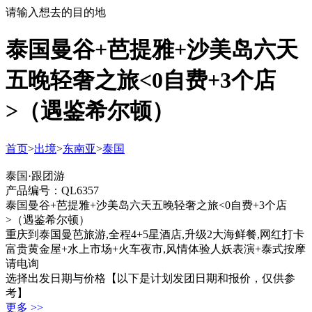
请输入想去的目的地
泰国曼谷+芭提雅+沙美岛六天
五晚轻奢之旅<0自费+3个店
>（遇鉴希尔顿）
首页
>
出境
>
东南亚
>
泰国
泰国·跟团游
产品编号：QL6357
泰国曼谷+芭提雅+沙美岛六天五晚轻奢之旅<0自费+3个店
>（遇鉴希尔顿）
重庆到泰国曼芭旅游,全程4+5星酒店,升级2大海鲜餐,网红打卡
富贵黄金屋+水上市场+火车夜市,风情体验人妖表演+泰式按摩
请电询
选择出发日期与价格
【以下是计划发团日期和报价，仅供参
考】
更多 >>