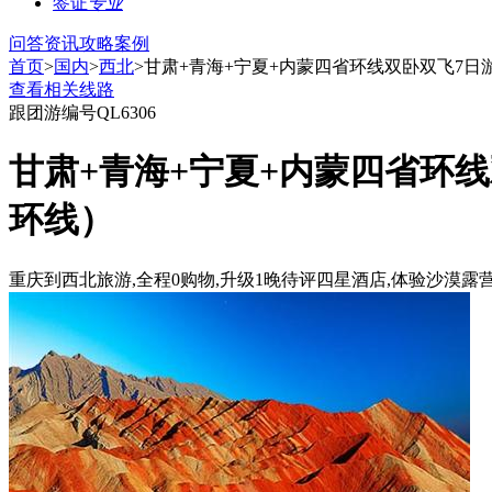
签证
专业
问答
资讯
攻略
案例
首页
>
国内
>
西北
>甘肃+青海+宁夏+内蒙四省环线双卧双飞7日
查看相关线路
跟团游
编号QL6306
甘肃+青海+宁夏+内蒙四省环线
环线）
重庆到西北旅游,全程0购物,升级1晚待评四星酒店,体验沙漠露