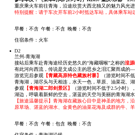
重庆乘火车前往青海，沿途欣赏大西北独又的魅力风光进
特别提醒：请于车次开车前2小时抵达车站，具体乘车站
早餐：不含
午餐：不含
晚餐：不含
住宿条件：火车
D2
兰州-青海湖
接站后乘车赴青海途经历史悠久的“海藏咽喉”之称的
湟源
有此河向西流，传说是文成公主的思乡之泪汇聚而成的—
游览完后参观
【青藏高原特色藏族村寨】
（游览时间不低
青海湖，湖尽头与天相连，水天一色，草原、油菜花、湖
参观
【青海湖二郎剑景区】
（游览时间不低于2.5小时
湖边，呼吸着新鲜的空去，湛蓝的天空与美丽的青海湖水
【旅途温馨提示】青海湖在藏族心目中是神圣的地方，沿
原草场、湛蓝的湖水、金黄色的油菜花海及成群的牛、羊
早餐：不含
午餐：包含
晚餐：不含
住宿条件：青海湖沿线