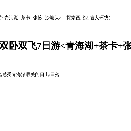
游<青海湖+茶卡+张掖+沙坡头>（探索西北四省大环线）
双卧双飞7日游<青海湖+茶卡+
营,感受青海湖最美的日出/日落