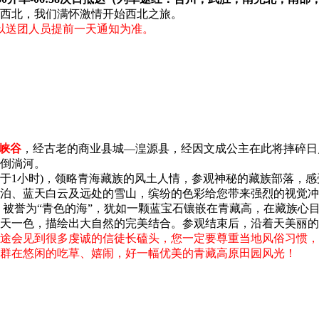
西北，我们满怀激情开始西北之旅。
以送团人员提前一天通知为准。
峡谷
，经古老的商业县城—湟源县，经因文成公主在此将摔碎日
倒淌河。
于1小时)，领略青海藏族的风土人情，参观神秘的藏族部落，
泊、蓝天白云及远处的雪山，缤纷的色彩给您带来强烈的视觉冲
），被誉为“青色的海”，犹如一颗蓝宝石镶嵌在青藏高，在藏族
天一色，描绘出大自然的完美结合。参观结束后，沿着天美丽的
途会见到很多虔诚的信徒长磕头，您一定要尊重当地风俗习惯，尊
群在悠闲的吃草、嬉闹，好一幅优美的青藏高原田园风光！