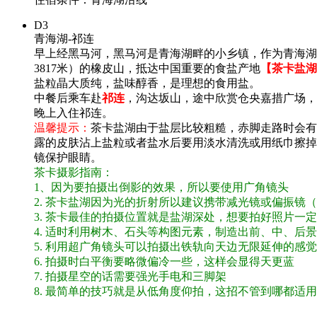
D3
青海湖-祁连
早上经黑马河，黑马河是青海湖畔的小乡镇，作为青海湖
3817米）的橡皮山，抵达中国重要的食盐产地
【茶卡盐湖
盐粒晶大质纯，盐味醇香，是理想的食用盐。
中餐后乘车赴
祁连
，沟达坂山，途中欣赏仓央嘉措广场，
晚上入住祁连。
温馨提示：
茶卡盐湖由于盐层比较粗糙，赤脚走路时会有
露的皮肤沾上盐粒或者盐水后要用淡水清洗或用纸巾擦掉
镜保护眼睛。
茶卡摄影指南：
1、因为要拍摄出倒影的效果，所以要使用广角镜头
2. 茶卡盐湖因为光的折射所以建议携带减光镜或偏振
3. 茶卡最佳的拍摄位置就是盐湖深处，想要拍好照片一
4. 适时利用树木、石头等构图元素，制造出前、中、
5. 利用超广角镜头可以拍摄出铁轨向天边无限延伸的感觉
6. 拍摄时白平衡要略微偏冷一些，这样会显得天更蓝
7. 拍摄星空的话需要强光手电和三脚架
8. 最简单的技巧就是从低角度仰拍，这招不管到哪都适