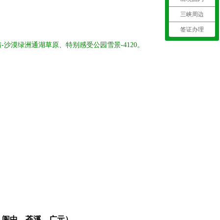
三峡周边
签证办理
-沙漠绿洲通湖草原、特别感受公园雪景-4120。
部，阆中，苍溪，广元）