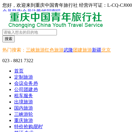
您好，欢迎来到重庆中国青年旅行社 经营许可证：L-CQ-CJ000
会员登录
|
会员注册
|
找回密码
搜索
热门搜索：
三峡旅游
红色旅游
武隆
团建旅游
新疆
北京
023 - 8821 7322
首页
定制旅游
会议会务
热
公司团建
热
租车服务
出境旅游
国内旅游
三峡游轮
重庆旅游
特价抢购
限时