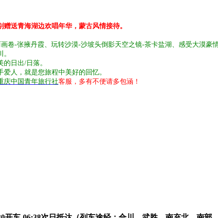
别赠送青海湖边欢唱年华，蒙古风情接待。
丽画卷-张掖丹霞、玩转沙漠-沙坡头
倒影天空之镜-茶卡盐湖、感受大漠豪情
川。
的日出/日落。
手爱人，就是您旅程中美好的回忆。
重庆中国青年旅行社
客服，多有不便请多包涵！
5:30开车-06:38次日抵达（列车途经：合川，武胜，南充北，南