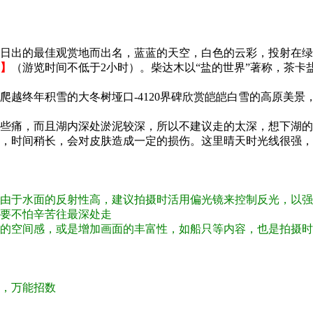
日出的最佳观赏地而出名，蓝蓝的天空，白色的云彩，投射在绿
】
（游览时间不低于2小时）。柴达木以“盐的世界”著称，茶
爬越终年积雪的大冬树垭口-4120界碑欣赏皑皑白雪的高原美景
些痛，而且湖内深处淤泥较深，所以不建议走的太深，想下湖的
，时间稍长，会对皮肤造成一定的损伤。这里晴天时光线很强，
镜（由于水面的反射性高，建议拍摄时活用偏光镜来控制反光，以
定要不怕辛苦往最深处走
后景的空间感，或是增加画面的丰富性，如船只等内容，也是拍摄
用，万能招数