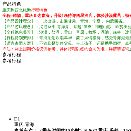
产品特色
重庆到西北旅游
行程特色
全程0购物，重庆直达青海，升级1晚待评四星酒店，体验沙漠露营，特
【产品设计理念】：一次出游，走遍甘肃、青海、宁夏 、内蒙四省。
【产品游玩理念】：淌过圣湖-青海湖、翻越“屋脊”-祁连山脉、欣赏美
【全程绝色美景】：沙漠，盐湖，雪山，草原，牧场，湖泊，森林，冰
【行程特别安排】：青海湖边欢唱年华，蒙古风情接待，感受青海湖最美
【适宜参团人群】：不管您是陪伴父母、带上孩子、还是携手闺蜜、牵
※注：网上团期价格仅供参考，具体行程以签约合同为准，详情请咨询
参考行程
参考行程
D1
重庆-青海
参考车次：（乘车时间约15小时）K2637 重庆-乐都 1