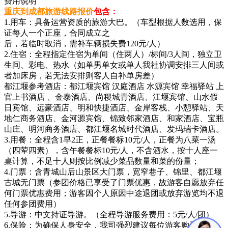
费用说明
重庆到成都旅游线路报价
包含：
1.用车：具备运营资质的旅游大巴。（车型根据人数选用，保
证每人一个正座，合同成立之
后，若临时取消，需补车辆损失费120元/人）
2.住宿：全程指定住宿为单间（住两人）/标间/3人间，独立卫
生间、彩电、热水（如单男单女或单人我社协调安排三人间或
者加床房，若无法安排则客人自补单房差）
都江堰参考酒店：都江堰宾馆 汉庭酒店 水源宾馆 幸福驿站 上
官上书酒店 、金泰酒店、尚稷城青酒店、江堰宾馆、山水假
日宾馆、远豪酒店、明和快捷酒店、金岸客栈、小憩驿站、天
地仁商务酒店、金河源宾馆、锦致邻家酒店、和家酒店、宝瓶
山庄、明河商务酒店、都江堰名城时代酒店、发玛瑞卡酒店。
3.用餐：全程含1早2正，正餐餐标10元/人，正餐为八菜一汤
（四荤四素），含午餐餐标10元/人，不含酒水，按十人座一
桌计算，不足十人则按比例减少菜品数量和菜的份量；
4.门票：含青城山后山景区大门票，宽窄巷子、锦里、都江堰
古城无门票（参团价格已享受了门票优惠，故游客自愿放弃任
何门票优惠费用；游客因个人原因中途退团或放弃游览均不退
任何参团费用）
5.导游：中文持证导游。（全程导游服务费用：5元/人/团）
6.保险：为确保人身安全，我司强烈建议每位游客购买“旅游