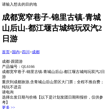
请输入想去的目的地
成都宽窄巷子-锦里古镇-青城
山后山-都江堰古城纯玩双汽2
日游
首页
>
国内
>
四川
>
成都
成都·跟团游
产品编号：QL6166
成都宽窄巷子-锦里古镇-青城山后山-都江堰古城纯玩双汽2日
游
重庆到成都旅游,含青城山后山景区大门票；全程不推自费；
纯玩不进店
请电询
选择出发日期与价格
【以下是计划发团日期和报价，仅供参
考】
更多 >>