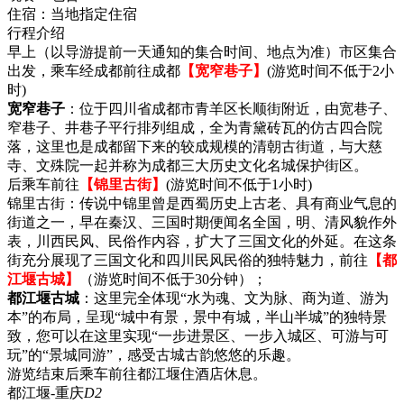
住宿：
当地指定住宿
行程介绍
早上（以导游提前一天通知的集合时间、地点为准）市区集合
出发，乘车经成都前往成都
【宽窄巷子】
(游览时间不低于2小
时)
宽窄巷子
：位于四川省成都市青羊区长顺街附近，由宽巷子、
窄巷子、井巷子平行排列组成，全为青黛砖瓦的仿古四合院
落，这里也是成都留下来的较成规模的清朝古街道，与大慈
寺、文殊院一起并称为成都三大历史文化名城保护街区。
后乘车前往
【锦里古街】
(游览时间不低于1小时)
锦里古街：传说中锦里曾是西蜀历史上古老、具有商业气息的
街道之一，早在秦汉、三国时期便闻名全国，明、清风貌作外
表，川西民风、民俗作内容，扩大了三国文化的外延。在这条
街充分展现了三国文化和四川民风民俗的独特魅力，前往
【都
江堰古城】
（游览时间不低于30分钟）；
都江堰古城
：这里完全体现“水为魂、文为脉、商为道、游为
本”的布局，呈现“城中有景，景中有城，半山半城”的独特景
致，您可以在这里实现“一步进景区、一步入城区、可游与可
玩”的“景城同游”，感受古城古韵悠悠的乐趣。
游览结束后乘车前往都江堰住酒店休息。
都江堰-重庆
D2