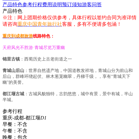
产品特色
参考行程
费用说明
预订须知
游客问答
产品特色
※注：网上团期价格仅供参考，具体行程以签约合同为准详情
请咨询
重庆中国青年旅行社
客服，多有不便请多包涵！
重庆到成都旅游
线路特色：
天府风光不胜游·青城尽览万重幽
锦里古镇
：西蜀历史上古老街道之一
青城山后山
：世界自然遗产地，中国道教发祥地，青城山分为前山和
后山，群峰环绕起伏、林木葱茏幽翠，丹梯千级，，享有“青城天下
幽”的美誉。
都江堰古城
：古城风貌独特，古韵悠悠，城中有景，景中有城，半山
半城。
参考行程
重庆-成都-都江堰
D1
早餐：
不含
午餐：
不含
晚餐：
包含