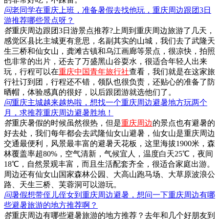
问
老同学在重庆上班，准备暑假去找他玩，重庆周边跟团3日
游推荐哪些景点呀？
答
重庆周边跟团3日游景点推荐?上周到重庆周边旅游了几天，
感觉区县比主城更有意思，名副其实的山城，我们去了武隆天
生三桥和仙女山，龚滩古镇和乌江画廊等景点，很凉快，拍照
也非常的出片，还去了万盛黑山谷耍水，很适合年轻人出来
玩，行程可以在
重庆中国青年旅行社
查看，我们就是在这家旅
行社订到团，行程还不错，领队也很负责，还贴心的准备了防
晒帽，体验感真的很好，以后跟团游就选他们了。
问
重庆主城越来越热啦，想找一个重庆周边避暑地方玩两个
月，求推荐重庆周边避暑胜地！
答
重庆暑假的时候虽然很热，但是
重庆周边
的景点也有避暑的
好去处，我们每年都会去武隆仙女山避暑，仙女山是重庆周边
交通最便利，风景最丰富的避暑天花板，这里海拔1900米，森
林覆盖率超80%，空气清新，气候宜人，温度白天25℃，夜间
18℃，自然景观丰富，而且生活配套齐全，很适合家庭出游。
周边还有仙女山国家森林公园、大高山跑马场、大草原波浪公
路、天生三桥、芙蓉洞可以游玩。
问
暑假想带侄儿侄女到重庆周边避暑，想问一下重庆周边有哪
些避暑旅游的地方推荐啊？
答
重庆周边有哪些避暑旅游的地方推荐？去年和几个好朋友到