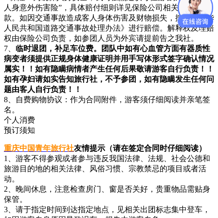
人身意外伤害险”，具体赔付细则详见保险公司相关理赔条
款。如因交通事故造成客人身体伤害及财物损失，按照《中华
人民共和国道路交通事故处理办法》进行赔偿。解释权及理赔
权由保险公司负责，如参团人员为外宾请提前告之我社。
7、
临时退团，补足车位费。团队中如有心血管方面有器质性
病变者须提供正规身体健康证明并用手写体形式签字确认情况
属实！！如有隐瞒病情者产生任何后果敬请游客自行负责！！
如有孕妇请如实告知旅行社，不予参团，如有隐瞒发生任何问
题由客人自行负责！！
8、自费购物协议：作为合同附件，游客须仔细阅读并亲笔签
名。
个人消费
预订须知
重庆中国青年旅行社
友情提示（请在签定合同时仔细阅读）
1、游客不得参观或者参与违反我国法律、法规、社会公德和
旅游目的地的相关法律、风俗习惯、宗教禁忌的项目或者活
动。
2、晚间休息，注意检查房门、窗是否关好，贵重物品需贴身
保管。
3、请于指定时间到达指定地点，见相关出团标志集中登车，