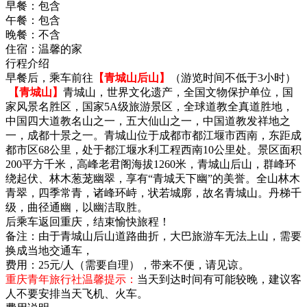
早餐：
包含
午餐：
包含
晚餐：
不含
住宿：
温馨的家
行程介绍
早餐后，乘车前往
【青城山后山】
（游览时间不低于3小时）
【青城山】
青城山，世界文化遗产，全国文物保护单位，国
家风景名胜区，国家5A级旅游景区，全球道教全真道胜地，
中国四大道教名山之一，五大仙山之一，中国道教发祥地之
一，成都十景之一。青城山位于成都市都江堰市西南，东距成
都市区68公里，处于都江堰水利工程西南10公里处。景区面积
200平方千米，高峰老君阁海拔1260米，青城山后山，群峰环
绕起伏、林木葱茏幽翠，享有“青城天下幽”的美誉。全山林木
青翠，四季常青，诸峰环峙，状若城廓，故名青城山。丹梯千
级，曲径通幽，以幽洁取胜。
后乘车返回重庆，结束愉快旅程！
备注：由于青城山后山道路曲折，大巴旅游车无法上山，需要
换成当地交通车，
费用：25元/人（需要自理），带来不便，请见谅。
重庆青年旅行社温馨提示：
当天到达时间有可能较晚，建议客
人不要安排当天飞机、火车。