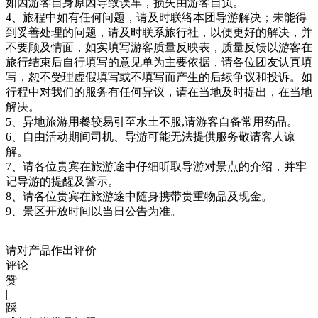
如因游客自身原因导致误车，损失由游客自负。
4、旅程中如有任何问题，请及时联络本团导游解决；未能得
到妥善处理的问题，请及时联系旅行社，以便更好的解决，并
不要顾及情面，如实填写游客质量反映表，质量反馈以游客在
旅行结束后自行填写的意见单为主要依据，请各位团友认真填
写，恕不受理虚假填写或不填写而产生的后续争议和投诉。如
行程中对我们的服务有任何异议，请在当地及时提出，在当地
解决。
5、异地旅游用餐较易引至水土不服,请游客自备常用药品。
6、自由活动期间司机、导游可能无法提供服务敬请客人谅
解。
7、请各位贵宾在旅游途中仔细听取导游对景点的介绍，并牢
记导游的提醒及警示。
8、请各位贵宾在旅游途中随身携带贵重物品及现金。
9、景区开放时间以当日公告为准。
请对产品作出评价
评论
赞
|
踩