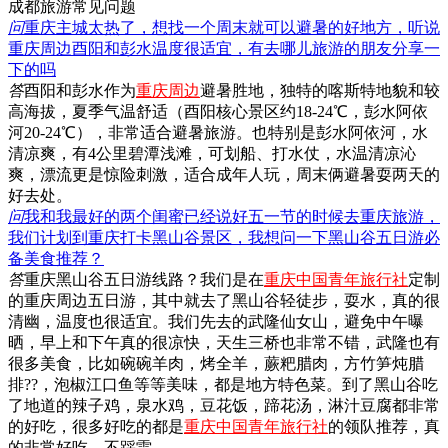
成都旅游常见问题
问
重庆主城太热了，想找一个周末就可以避暑的好地方，听说
重庆周边酉阳和彭水温度很适宜，有去哪儿旅游的朋友分享一
下的吗
答
酉阳和彭水作为
重庆周边
避暑胜地，独特的喀斯特地貌和较
高海拔，夏季气温舒适（酉阳核心景区约18-24℃，彭水阿依
河20-24℃），非常适合避暑旅游。也特别是彭水阿依河，水
清凉爽，有4公里碧潭浅滩，可划船、打水仗，水温清凉沁
爽，漂流更是惊险刺激，适合成年人玩，周末俩避暑耍两天的
好去处。
问
我和我最好的两个闺蜜已经说好五一节的时候去重庆旅游，
我们计划到重庆打卡黑山谷景区，我想问一下黑山谷五日游必
备美食推荐？
答
重庆黑山谷五日游线路？我们是在
重庆中国青年旅行社
定制
的重庆周边五日游，其中就去了黑山谷轻徒步，耍水，真的很
清幽，温度也很适宜。我们先去的武隆仙女山，避免中午曝
晒，早上和下午真的很凉快，天生三桥也非常不错，武隆也有
很多美食，比如碗碗羊肉，烤全羊，蕨粑腊肉，方竹笋炖腊
排??，泡椒江口鱼等等美味，都是地方特色菜。到了黑山谷吃
了地道的辣子鸡，泉水鸡，豆花饭，蹄花汤，淋汁豆腐都非常
的好吃，很多好吃的都是
重庆中国青年旅行社
的领队推荐，真
的非常好吃，不踩雷。