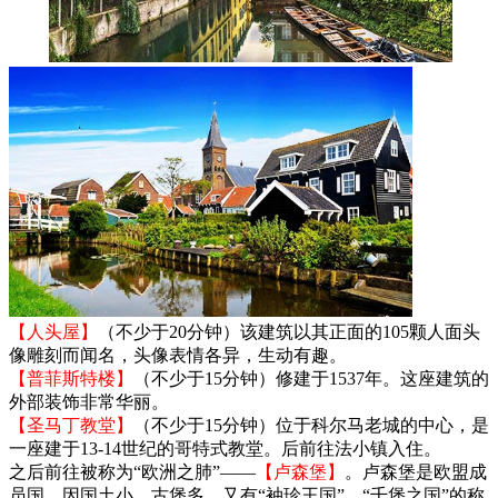
【人头屋】
（不少于20分钟）该建筑以其正面的105颗人面头
像雕刻而闻名，头像表情各异，生动有趣。
【普菲斯特楼】
（不少于15分钟）修建于1537年。这座建筑的
外部装饰非常华丽。
【圣马丁教堂】
（不少于15分钟）位于科尔马老城的中心，是
一座建于13-14世纪的哥特式教堂。后前往法小镇入住。
之后前往被称为“欧洲之肺”——
【卢森堡】
。卢森堡是欧盟成
员国。因国土小、古堡多，又有“袖珍王国”、“千堡之国”的称