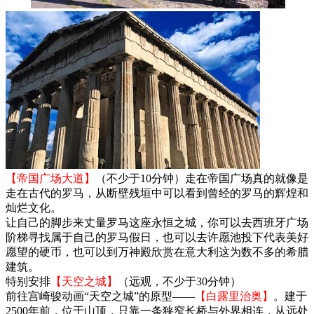
【帝国广场大道】
（不少于10分钟）走在帝国广场真的就像是
走在古代的罗马，从断壁残垣中可以看到曾经的罗马的辉煌和
灿烂文化。
让自己的脚步来丈量罗马这座永恒之城，你可以去西班牙广场
阶梯寻找属于自己的罗马假日，也可以去许愿池投下代表美好
愿望的硬币，也可以到万神殿欣赏在意大利这为数不多的希腊
建筑。
特别安排
【天空之城】
（远观，不少于30分钟）
前往宫崎骏动画“天空之城”的原型——
【白露里治奥】
。建于
2500年前，位于山顶，只靠一条狭窄长桥与外界相连，从远处