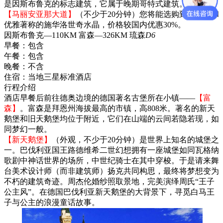
是因斯布鲁克的标志建筑，它属于晚期哥特式建筑。
【马丽安亚那大道】
（不少于20分钟）您将能选购到以圣洁和
优雅著称的施华洛世奇水晶，价格较国内优惠30%。
因斯布鲁克—110KM 富森—326KM 琉森
D6
早餐：
包含
午餐：
包含
晚餐：
不含
住宿：
当地三星标准酒店
行程介绍
酒店早餐后前往德奥边境的德国著名古堡所在小镇——
【富
森】
。富森是拜恩州海拔最高的市镇，高808米。著名的新天
鹅堡和旧天鹅堡均位于附近，它们在山端的云间若隐若现，如
同梦幻一般。
【新天鹅堡】
（外观，不少于20分钟）是世界上知名的城堡之
一。巴伐利亚国王路德维希二世幻想拥有一座城堡如同瓦格纳
歌剧中神话世界的场所，中世纪骑士在其中穿梭。于是请来舞
台美术设计师（而非建筑师）扬克共同构思，最终将梦想变为
不朽的建筑奇迹。周杰伦婚纱照取景地，完美演绎周氏“王子
公主风”。在德国巴伐利亚新天鹅堡的大背景下，寻觅白马王
子与公主的浪漫童话故事。