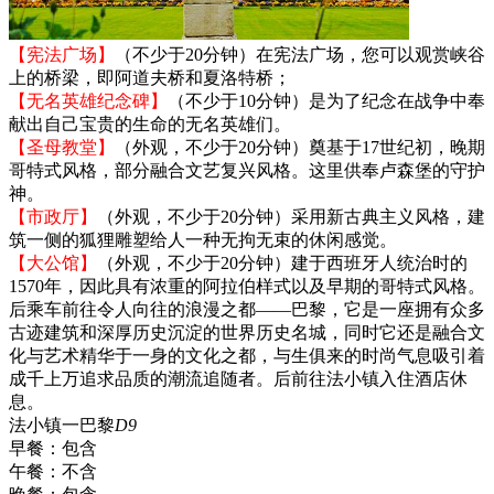
【宪法广场】
（不少于20分钟）在宪法广场，您可以观赏峡谷
上的桥梁，即阿道夫桥和夏洛特桥；
【无名英雄纪念碑】
（不少于10分钟）是为了纪念在战争中奉
献出自己宝贵的生命的无名英雄们。
【圣母教堂】
（外观，不少于20分钟）奠基于17世纪初，晚期
哥特式风格，部分融合文艺复兴风格。这里供奉卢森堡的守护
神。
【市政厅】
（外观，不少于20分钟）采用新古典主义风格，建
筑一侧的狐狸雕塑给人一种无拘无束的休闲感觉。
【大公馆】
（外观，不少于20分钟）建于西班牙人统治时的
1570年，因此具有浓重的阿拉伯样式以及早期的哥特式风格。
后乘车前往令人向往的浪漫之都——巴黎，它是一座拥有众多
古迹建筑和深厚历史沉淀的世界历史名城，同时它还是融合文
化与艺术精华于一身的文化之都，与生俱来的时尚气息吸引着
成千上万追求品质的潮流追随者。后前往法小镇入住酒店休
息。
法小镇一巴黎
D9
早餐：
包含
午餐：
不含