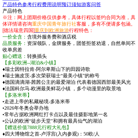
产品特色
参考行程
费用说明
预订须知
游客问答
产品特色
※注：网上团期价格仅供参考，具体行程以签约合同为准，具
体详情请咨询
重庆中国青年旅行社
客服，多有不便请多包涵。
[德法瑞意四国]
重庆到欧洲旅游
行程特色：
一价全含：
含境外服务费和酒店税
品质服务：
资深领队，金牌服务，团签拒签劝退，自然单间不
收单房差
贴心赠送：
转换插头
【多彩欧洲--湖泊&小镇】
♦瑞士因特拉肯-阿尔卑斯山下的田园诗歌
♦瑞士施皮茨-多次荣获瑞士“最美小镇”的称号
♦德国滴滴湖-茜茜公主的最爱湖泊 代表着德国西部最美风光
♦法国科尔马-欧洲最美鲜花小镇 ，多个动漫里的取景地
【多洛米蒂】
•走进上帝的私藏秘境-多洛米蒂
•2026年冬奥会举办地
•常年占据欧洲网红打卡点以及最佳摄影地第一名
•公认的欧洲“徒步天堂"和拥有最具仙气的湖泊
【赠送价值7888元行程大礼包】
♦四大博物馆之首-卢浮宫(入内参观)：50欧/人