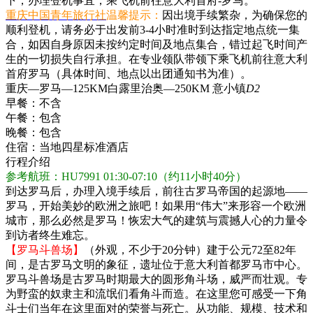
下，办理登机事宜，乘飞机前往意大利首府-罗马。
重庆中国青年旅行社
温馨提示：
因出境手续繁杂，为确保您的
顺利登机，请务必于出发前3-4小时准时到达指定地点统一集
合，如因自身原因未按约定时间及地点集合，错过起飞时间产
生的一切损失自行承担。在专业领队带领下乘飞机前往意大利
首府罗马（具体时间、地点以出团通知书为准）。
重庆—罗马—125KM白露里治奥—250KM 意小镇
D2
早餐：
不含
午餐：
包含
晚餐：
包含
住宿：
当地四星标准酒店
行程介绍
参考航班：HU7991 01:30-07:10（约11小时40分）
到达罗马后，办理入境手续后，前往古罗马帝国的起源地——
罗马，开始美妙的欧洲之旅吧！如果用“伟大”来形容一个欧洲
城市，那么必然是罗马！恢宏大气的建筑与震撼人心的力量令
到访者终生难忘。
【罗马斗兽场】
（外观，不少于20分钟）建于公元72至82年
间，是古罗马文明的象征，遗址位于意大利首都罗马市中心。
罗马斗兽场是古罗马时期最大的圆形角斗场，威严而壮观。专
为野蛮的奴隶主和流氓们看角斗而造。在这里您可感受一下角
斗士们当年在这里面对的荣誉与死亡。从功能、规模、技术和