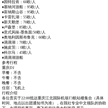
♦因特拉肯：60欧/人
♦塞纳河游船：95欧/人
♦富纳斯山谷：95欧/人
♦卡雷扎湖：55欧/人
♦新天鹅堡：70欧/人
♦卢森堡：85欧/人
♦意式风味-墨鱼面:50欧/人
♦奥地利因斯布鲁克：60欧/人
♦滴滴湖：70欧/人
♦施皮茨:：0欧/人
♦科尔马：45欧/人
♦滴滴湖游船
参考行程
重庆
D1
早餐：
不含
午餐：
不含
晚餐：
不含
住宿：
飞机上
行程介绍
各位贵宾于22:00抵达重庆江北国际机场T3航站楼集合（具体
时间、地点以出团通知书为准），在我社专业中文领队的协助