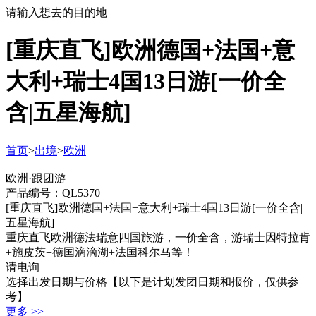
请输入想去的目的地
[重庆直飞]欧洲德国+法国+意
大利+瑞士4国13日游[一价全
含|五星海航]
首页
>
出境
>
欧洲
欧洲·跟团游
产品编号：QL5370
[重庆直飞]欧洲德国+法国+意大利+瑞士4国13日游[一价全含|
五星海航]
重庆直飞欧洲德法瑞意四国旅游，一价全含，游瑞士因特拉肯
+施皮茨+德国滴滴湖+法国科尔马等！
请电询
选择出发日期与价格
【以下是计划发团日期和报价，仅供参
考】
更多 >>