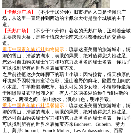
【卡佩尔广场】
（不少于10分钟）旧市街的入口是卡佩尔广
场，从这里一直延伸到西边的卡佩尔大街是整个城镇的主干
道。
【天鹅广场】
（不少于10分钟）著名的天鹅广场，正对着全城
主要跨湖大桥，是整个琉森无论南来北往都要经过的交通要
道。
重庆中国青年旅行社
购物提示：
琉森这座美丽的旅游城市，婀
娜的雪山，清澈的湖水，满眼的风景，绝对值得您为她驻足。
您还可自由购买瑞士军刀和巧克力及著名的瑞士名表，你几乎
可以找到所有的世界名表如宝齐来。
之后前往抵达少女峰脚下的瑞士小镇：因特拉肯，得天独厚的
环境赋予因特拉肯童话色彩，漫山遍野的鲜花、隐匿在山间的
小木屋、牛羊慵懒地吃草、抬头可见的少女峰。小镇静静坐落
于图恩湖及布里恩湖之间，有人把这两条湖泊称作“维纳斯的
双眼”，两湖之间，依山傍水，湖光山色，明净雅致。
重庆中国青年旅行社
温馨提示：
琉森这座美丽的旅游城市，婀
娜的雪山，清澈的湖水，满眼的风景，绝对值得您为她驻足。
您还可自由购买瑞士军刀和巧克力及著名的瑞士名表，你几乎
可以找到所有的世界名表如宝齐来Bucherer、Gubelin、劳力
士、萧邦Chopard、Franck Muller、Les Ambassadeurs、百爵