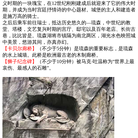
义时期的一块瑰宝，在12世纪刚刚建成后就迎来了它的伟大时
期，并成为当时宫廷抒情诗的中心题材。城堡的主人和建造者
是施万高的骑士。
之后后乘车前往瑞士，抵达历史悠久的—琉森，中世纪的教
堂、塔楼，文艺复兴时期的宫厅、邸宅以及百年老店、长街古
巷，比比皆是。琉森湖将市镇隔为南北两区，湖光水色映照城
中美景，悠游其间，亦真亦幻。
【卡贝尔廊桥】
（不少于5分钟）是琉森的重要标志，是琉森
的水上城墙。此桥是欧洲最古老的木制廊桥。
【狮子纪念碑】
（不少于10分钟）被马克·吐温称为“世界上最
哀伤、最感人的石雕”。