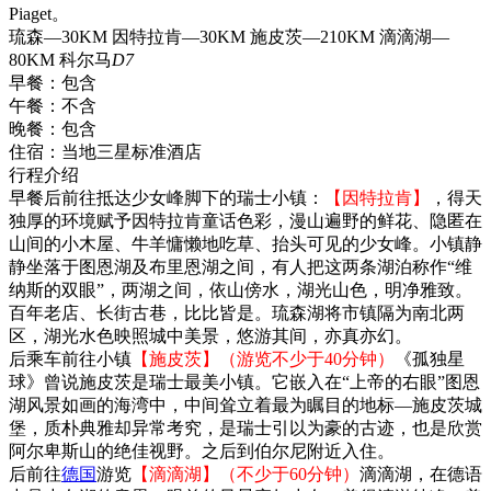
Piaget。
琉森—30KM 因特拉肯—30KM 施皮茨—210KM 滴滴湖—
80KM 科尔马
D7
早餐：
包含
午餐：
不含
晚餐：
包含
住宿：
当地三星标准酒店
行程介绍
早餐后前往抵达少女峰脚下的瑞士小镇：
【因特拉肯】
，得天
独厚的环境赋予因特拉肯童话色彩，漫山遍野的鲜花、隐匿在
山间的小木屋、牛羊慵懒地吃草、抬头可见的少女峰。小镇静
静坐落于图恩湖及布里恩湖之间，有人把这两条湖泊称作“维
纳斯的双眼”，两湖之间，依山傍水，湖光山色，明净雅致。
百年老店、长街古巷，比比皆是。琉森湖将市镇隔为南北两
区，湖光水色映照城中美景，悠游其间，亦真亦幻。
后乘车前往小镇
【施皮茨】（游览不少于40分钟）
《孤独星
球》曾说施皮茨是瑞士最美小镇。它嵌入在“上帝的右眼”图恩
湖风景如画的海湾中，中间耸立着最为瞩目的地标—施皮茨城
堡，质朴典雅却异常考究，是瑞士引以为豪的古迹，也是欣赏
阿尔卑斯山的绝佳视野。之后到伯尔尼附近入住。
后前往
德国
游览
【滴滴湖】（不少于60分钟）
滴滴湖，在德语