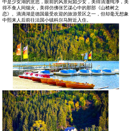
中是少女湖的意思，眼前的风景宛如少女，美得清澈纯净，美
得不食人间烟火，美得仿佛张艺谋心中的那部《山楂树之
恋》。滴滴湖是德国最受欢迎的旅游景区之一，但却毫无想象
中熙来人后前往法国小镇科尔马附近入住。