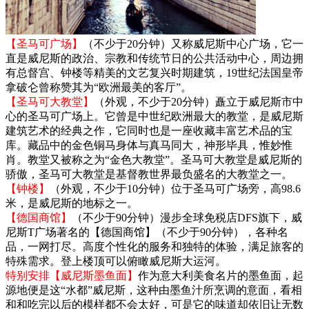
【圣马可广场】
（不少于20分钟）又称威尼斯中心广场，它一
直是威尼斯的政治、宗教和传统节日的公共活动中心，周边拥
有总督宫、钟楼等精美的文艺复兴时期建筑，19世纪法国皇帝
拿破仑曾称赞其为“欧洲最美的客厅”。
【圣马可大教堂】
（外观，不少于20分钟）矗立于威尼斯市中
心的圣马可广场上。它曾是中世纪欧洲最大的教堂，是威尼斯
建筑艺术的经典之作，它同时也是一座收藏丰富艺术品的宝
库。藏品中的金色铜马身体与真马同大，神形毕具，惟妙惟
肖。教堂又被称之为“金色大教堂”。圣马可大教堂是威尼斯的
骄傲，圣马可大教堂是基督教世界最负盛名的大教堂之一。
【钟楼】
（外观，不少于10分钟）位于圣马可广场旁，高98.6
米，是威尼斯的地标之一。
【德国商馆】
（不少于90分钟）漫步全球免税店DFS旗下，威
尼斯T广场著名的【德国商馆】（不少于90分钟），各种名
品，一网打尽。高度个性化的服务和独特的体验，满足旅客的
特殊需求。登上楼顶可以俯瞰威尼斯大运河。
特别安排【威尼斯墨鱼面】
作为意大利美食名片的墨鱼面，起
源地便是这“水都”威尼斯，这种由墨鱼汁所烹调的意面，看相
和和吃完以后的模样都不会太好，可是它的味道却依旧让无数