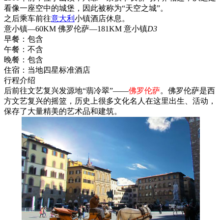
看像一座空中的城堡，因此被称为“天空之城”。
之后乘车前往
意大利
小镇酒店休息。
意小镇—60KM 佛罗伦萨—181KM 意小镇
D3
早餐：
包含
午餐：
不含
晚餐：
包含
住宿：
当地四星标准酒店
行程介绍
后前往文艺复兴发源地“翡冷翠”——
佛罗伦萨
。佛罗伦萨是西
方文艺复兴的摇篮，历史上很多文化名人在这里出生、活动，
保存了大量精美的艺术品和建筑。