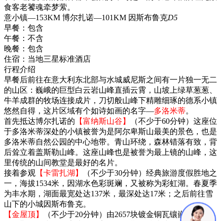
食客老饕魂牵梦萦。
意小镇—153KM 博尔扎诺—101KM 因斯布鲁克
D5
早餐：
包含
午餐：
不含
晚餐：
包含
住宿：
当地三星标准酒店
行程介绍
早餐后前往在意大利东北部与水城威尼斯之间有一片独一无二
的山区：巍峨的巨型白云岩山峰直插云霄，山坡上绿草葱葱、
牛羊成群的牧场连接成片，刀切般山峰下精雕细琢的德系小镇
悠然自得，这片区域有个如诗如画的名字—
多洛米蒂
。
首先抵达博尔扎诺的
【富纳斯山谷】
（不少于60分钟）这座位
于多洛米蒂深处的小镇被誉为是阿尔卑斯山最美的景色，也是
多洛米蒂自然公园的中心地带。青山环绕，森林错落有致，背
后耸立着盖斯勒山峰。这座山峰也是被誉为最上镜的山峰，这
里传统的山间教堂是最好的名片。
接着参观
【卡雷扎湖】
（不少于30分钟）经典旅游度假胜地之
一，海拔1534米，因湖水色彩斑斓，又被称为彩虹湖。春夏季
为丰水期，湖面最宽处达137米，最深处达17米；之后前往雪
山下的小城因斯布鲁克。
【金屋顶】
（不少于20分钟）由2657块镀金铜瓦镶嵌而成的，