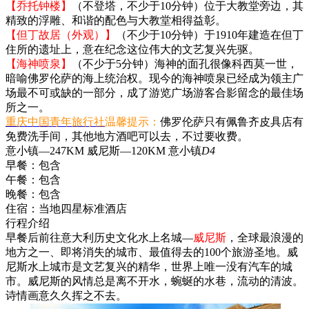
【乔托钟楼】
（不登塔，不少于10分钟）位于大教堂旁边，其
精致的浮雕、和谐的配色与大教堂相得益彰。
【但丁故居（外观）】
（不少于10分钟）于1910年建造在但丁
住所的遗址上，意在纪念这位伟大的文艺复兴先驱。
【海神喷泉】
（不少于5分钟）海神的面孔很像科西莫一世，
暗喻佛罗伦萨的海上统治权。现今的海神喷泉已经成为领主广
场最不可或缺的一部分，成了游览广场游客合影留念的最佳场
所之一。
重庆中国青年旅行社
温馨提示：
佛罗伦萨只有佩鲁齐皮具店有
免费洗手间，其他地方酒吧可以去，不过要收费。
意小镇—247KM 威尼斯—120KM 意小镇
D4
早餐：
包含
午餐：
包含
晚餐：
包含
住宿：
当地四星标准酒店
行程介绍
早餐后前往意大利历史文化水上名城—
威尼斯
，全球最浪漫的
地方之一、即将消失的城市、最值得去的100个旅游圣地。威
尼斯水上城市是文艺复兴的精华，世界上唯一没有汽车的城
市。威尼斯的风情总是离不开水，蜿蜒的水巷，流动的清波。
诗情画意久久挥之不去。