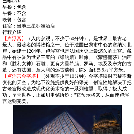
巴黎
D10
早餐：
包含
午餐：
不含
晚餐：
包含
住宿：
当地三星标准酒店
行程介绍
【卢浮宫】
（入内参观，不少于60分钟）。是世界上最古老、
最大、最著名的博物馆之一。位于法国巴黎市中心的塞纳河北
岸，始建于1204年。卢浮宫也是法国历史上最悠久的王宫。藏
品中有被誉为世界三宝的《维纳斯》雕像、《蒙娜丽莎》油画
和《胜利女神》石雕，更有大量希腊、罗马、埃及及东方的古
董，还有法国、意大利的远古遗物，陈列面积5.5万平方米。
【卢浮宫金字塔】
（外观不少于10分钟）金字塔映射巴黎不断
变化的天空，为地下设施提供良好的采光，创造性地解决了把
古老宫殿改造成现代化美术馆的一系列难题，取得了极大成
功，享誉世界，正如贝聿铭所称："它预示将来，从而使卢浮
宫达到完美。