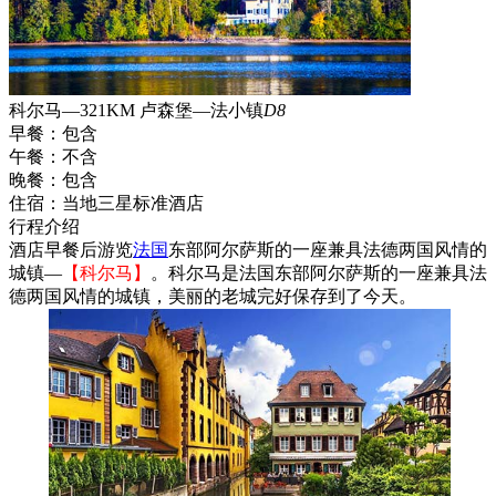
科尔马—321KM 卢森堡—法小镇
D8
早餐：
包含
午餐：
不含
晚餐：
包含
住宿：
当地三星标准酒店
行程介绍
酒店早餐后游览
法国
东部阿尔萨斯的一座兼具法德两国风情的
城镇—
【科尔马】
。科尔马是法国东部阿尔萨斯的一座兼具法
德两国风情的城镇，美丽的老城完好保存到了今天。