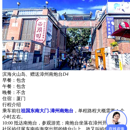
滨海火山岛、赠送漳州南炮台
D4
早餐：
包含
午餐：
包含
晚餐：
不含
住宿：
厦门
行程介绍
乘车前往
祖国东南大门-漳州南炮台
，单程路程大概需要 1 个
小时左右。
10:00 抵达南炮台，参观游览：南炮台坐落在漳州开发区石坑
社区屿仔尾东南临海突出部的镜台山上，故又叫屿仔尾炮台。