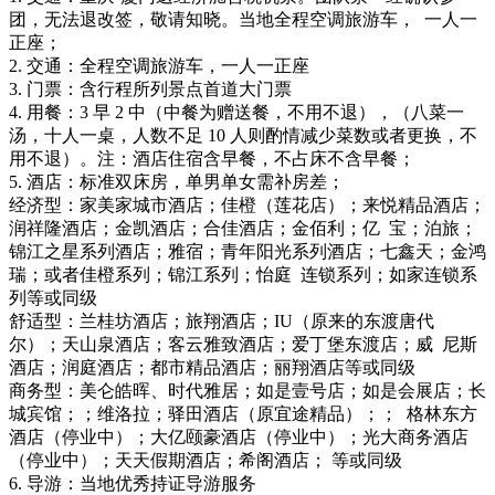
团，无法退改签，敬请知晓。当地全程空调旅游车， 一人一
正座；
2. 交通：全程空调旅游车，一人一正座
3. 门票：含行程所列景点首道大门票
4. 用餐：3 早 2 中（中餐为赠送餐，不用不退），（八菜一
汤，十人一桌，人数不足 10 人则酌情减少菜数或者更换，不
用不退）。注：酒店住宿含早餐，不占床不含早餐；
5. 酒店：标准双床房，单男单女需补房差；
经济型：家美家城市酒店；佳橙（莲花店）；来悦精品酒店；
润祥隆酒店；金凯酒店；合佳酒店；金佰利；亿 宝；泊旅；
锦江之星系列酒店；雅宿；青年阳光系列酒店；七鑫天；金鸿
瑞；或者佳橙系列；锦江系列；怡庭 连锁系列；如家连锁系
列等或同级
舒适型：兰桂坊酒店；旅翔酒店；IU（原来的东渡唐代
尔）；天山泉酒店；客云雅致酒店；爱丁堡东渡店；威 尼斯
酒店；润庭酒店；都市精品酒店；丽翔酒店等或同级
商务型：美仑皓晖、时代雅居；如是壹号店；如是会展店；长
城宾馆；；维洛拉；驿田酒店（原宜途精品）；； 格林东方
酒店（停业中）；大亿颐豪酒店（停业中）；光大商务酒店
（停业中）；天天假期酒店；希阁酒店； 等或同级
6. 导游：当地优秀持证导游服务