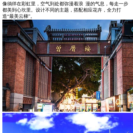
像徜徉在彩虹里，空气到处都弥漫着浪 漫的气息，每走一步
都美到心坎里。设计不同的主题，搭配相应花卉，全力打
造“最美云梯”。