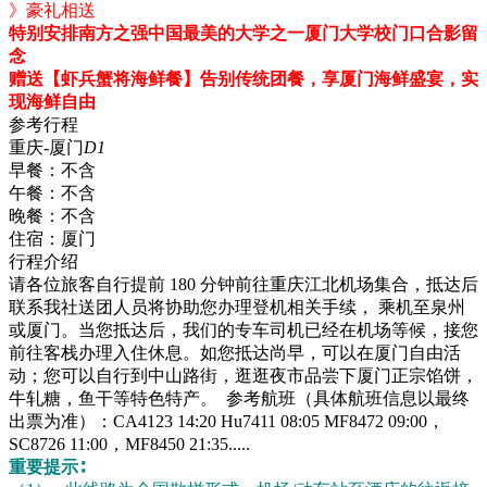
》豪礼相送
特别安排南方之强中国最美的大学之一厦门大学校门口合影留
念
赠送【虾兵蟹将海鲜餐】告别传统团餐，享厦门海鲜盛宴，实
现海鲜自由
参考行程
重庆-厦门
D1
早餐：
不含
午餐：
不含
晚餐：
不含
住宿：
厦门
行程介绍
请各位旅客自行提前 180 分钟前往重庆江北机场集合，抵达后
联系我社送团人员将协助您办理登机相关手续， 乘机至泉州
或厦门。当您抵达后，我们的专车司机已经在机场等候，接您
前往客栈办理入住休息。如您抵达尚早，可以在厦门自由活
动；您可以自行到中山路街，逛逛夜市品尝下厦门正宗馅饼，
牛轧糖，鱼干等特色特产。 参考航班（具体航班信息以最终
出票为准）：CA4123 14:20 Hu7411 08:05 MF8472 09:00，
SC8726 11:00，MF8450 21:35.....
重要提示∶