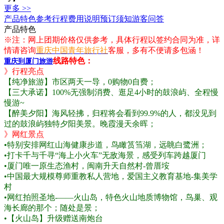
更多 >>
产品特色
参考行程
费用说明
预订须知
游客问答
产品特色
※注：网上团期价格仅供参考，具体行程以签约合同为准，详
情请咨询
重庆中国青年旅行社
客服，多有不便请多包涵！
线路特色：
重庆到厦门旅游
》行程亮点
【纯净旅游】市区两天一导，0购物0自费；
【三大承诺】100%无强制消费、逛足4小时的鼓浪屿、全程慢
慢游~
【醉美夕阳】海风轻拂，归程将会看到99.9%的人，都没见到
过的鼓浪屿独特夕阳美景。晚霞漫天余晖；
》网红景点
•
特别安排网红山海健康步道，鸟瞰筼筜湖，远眺白鹭洲；
•打卡千与千寻“海上小火车”无敌海景，感受列车跨越厦门
•
厦门唯一原生态渔村，闽南升天自然村-曾厝垵
•
中国最大规模尊师重教私人营地，爱国主义教育基地-集美学
村
•
网红拍照圣地-——火山岛，特色火山地质博物馆，鸟巢、观
海长廊的那个；随处是景；
•
【火山岛】升级赠送南炮台