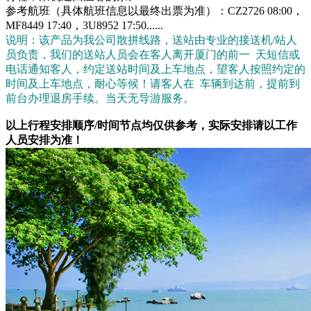
参考航班（具体航班信息以最终出票为准）：CZ2726 08:00，
MF8449 17:40，3U8952 17:50......
说明：该产品为我公司散拼线路，送站由专业的接送机/站人
员负责，我们的送站人员会在客人离开厦门的前一 天短信或
电话通知客人，约定送站时间及上车地点，望客人按照约定的
时间及上车地点，耐心等候！请客人在 车辆到达前，提前到
前台办理退房手续。当天无导游服务。
以上行程安排顺序/时间节点均仅供参考，实际安排请以工作
人员安排为准！