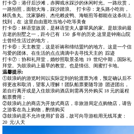
打卡③：港仔后沙滩，赤脚戏水踩沙的休闲时光。一路欣赏，
一路拍照，面朝大海，踩沙踏浪。 打卡④：龙头路小吃街，
林氏鱼丸、沈家肠粉、杰伦赖皮鸭、海蛎煎等都能在这条街上
找到，在 这里自由逛吃当地小吃等美食
打卡⑤：林语堂故居，是林语堂夫人廖翠凤的家。是鼓浪屿最
古老的别墅之一，距今已有 150 多年的历史.这里是钟南山院
士曾经生活过的地方，
打卡⑥：天主教堂，这是祈祷和缔结盟约的地方。这是一个信
与爱的团体。在生活的点点滴滴中去寻找天主的 踪迹
打卡⑦：协和礼拜堂，婚纱照取景圣地 19 世纪中期，国际礼
拜堂。为鼓浪屿上最早的教堂。也是情侣、闺蜜打卡地。
温馨提示:
①鼓浪屿的游览时间以实际定到的轮渡票为准，预定确认后不
得更改和取消，望客人理解！团队船票要随导游 团进团出，
若自行离开或是入住鼓浪屿酒店则需再另外购买 18 元的返程
船票费用；
②鼓浪屿上的商店为开放式商店，非旅游局定点购物店，请告
之游客在岛上购物，酌情购买
③鼓浪屿是不允许使用扩音器，故可向导游租用无线耳麦：
20 元/人天