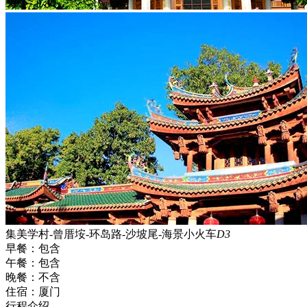
集美学村-曾厝垵-环岛路-沙坡尾-海景小火车
D3
早餐：
包含
午餐：
包含
晚餐：
不含
住宿：
厦门
行程介绍