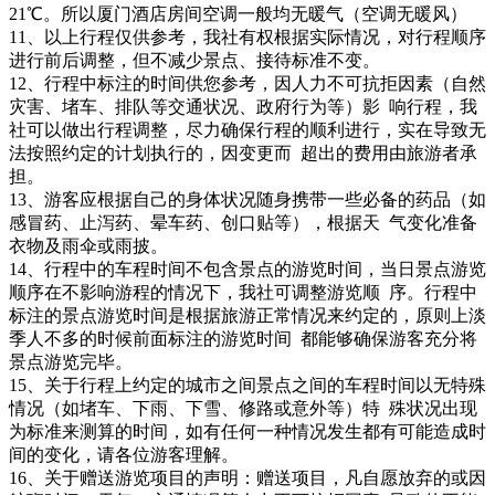
21℃。所以厦门酒店房间空调一般均无暖气（空调无暖风）
11、以上行程仅供参考，我社有权根据实际情况，对行程顺序
进行前后调整，但不减少景点、接待标准不变。
12、行程中标注的时间供您参考，因人力不可抗拒因素（自然
灾害、堵车、排队等交通状况、政府行为等）影 响行程，我
社可以做出行程调整，尽力确保行程的顺利进行，实在导致无
法按照约定的计划执行的，因变更而 超出的费用由旅游者承
担。
13、游客应根据自己的身体状况随身携带一些必备的药品（如
感冒药、止泻药、晕车药、创口贴等），根据天 气变化准备
衣物及雨伞或雨披。
14、行程中的车程时间不包含景点的游览时间，当日景点游览
顺序在不影响游程的情况下，我社可调整游览顺 序。行程中
标注的景点游览时间是根据旅游正常情况来约定的，原则上淡
季人不多的时候前面标注的游览时间 都能够确保游客充分将
景点游览完毕。
15、关于行程上约定的城市之间景点之间的车程时间以无特殊
情况（如堵车、下雨、下雪、修路或意外等）特 殊状况出现
为标准来测算的时间，如有任何一种情况发生都有可能造成时
间的变化，请各位游客理解。
16、关于赠送游览项目的声明：赠送项目，凡自愿放弃的或因