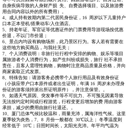
自身疾病导致的人身财产损 失、自费选择项目、以及旅游费
用合同内容以外的所有费用）。
4、成人持有效期内第二代居民身份证，16 周岁以下儿童持户
口本正本登机/搭乘动车/入住酒店。
5、持老年证、军官证等优惠证件的门票费用导游现场按优惠
价退，不以门市价退；
6、景点内均设有购物场所，此乃景区行为。客人若有需要在
这些地方购买商品，与我社无关；
7、个人消费说明：非旅行社行程中安排的购物、娱乐等项目
属旅游者个人消费行为，如产生纠纷或损失，旅行 社不承担
责任，且客人需理性购物，购物时注意商品质量及价格，并向
商家索取正式发票。
8、特殊告知：请游客务必携带个人旅行用品及有效身份证
（小孩应带户口本原件或者出生证明，年满 16 周岁未办理身
份证的游客须持派出所证明原件），并注意保管。。
9、如遇天气原因、突发事件等不可抗力、不可预见因素导致
无法按约定时间或行程游览，行程变更后增加的费 用由游客
承担，减少的费用由旅行社退还。。
10、厦门总体气候比较温和，雨量充沛，属海洋性气候。这里
夏季较为炎热，7、8 月份一般都在 30℃以上； 冬季温度则
经常低于 10℃；日照时间长，太阳光充沛。年平均气温为