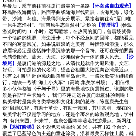
早餐后，乘车前往前往厦门最美的一条路
【环岛路自由观光】
环岛路依海而筑，路面平曲线随海岸线延展，临海见海，绿化
带、沙滩、岛礁、海景得到充分展示。紧接着前往有“厦门唯
一原生态渔村”、“闽南原生态自然村”之称的
【曾厝垵】
(参观
游览时间约 1 小时）远离喧嚣，在热闹的厦门，曾厝垵就像
一个恬静的桃源。海边漫步，每个不经意间的回眸，都能看见
不同的写意风光。如果说鼓浪屿之美有一种恬静和浪漫，那么
曾厝垵必定是这恬静中最沉静的那一个音符。还可在旁拍照留
念感受阳光、蓝天、大海、沙滩组合为一体的迷人风光。
【沙
坡尾】
是厦门港的源起之地，从清代起就作为避风港。文艺、
好玩、可拍是她的代名词，望金台祖国大陆距离台湾最近点，
只有 2.4 海里.近距离肉眼遥望宝岛台湾。一路欢歌笑语继续前
行，地铁一号线“海上小火车”（高崎-集美学村段），相信很
多小伙伴都被《千与千寻》里的海景地铁所震撼过、该剧的取
景是在斯里兰卡如今， 我们不用走远在厦门就能体验到啦！
集美学村是集美各类学校和文化机构的总称，陈嘉庚先生曾
说“启迪民智，有助于革命，有助于救国，其理甚明。现在的
集美学村不仅是学习的地方，还是个著名的旅游观光地，学村
内 有归来园、归来堂、嘉庚公园等等著名旅游景点。新网红
地
【彩虹阶梯】
这个彩色云梯高约 30 米，共有 192 个台阶，
覆盖了已蓝绿色为主题的童趣涂鸦，沿着最美云梯往上爬，就