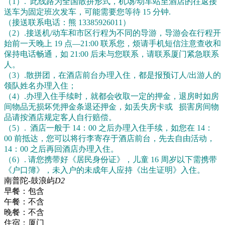
（1）. 此线路为全国散拼形式，机场/动车站至酒店的往返接
送车为固定班次发车，可能需要您等待 15 分钟.
（接送联系电话：熊 13385926011）
（2）.接送机/动车和市区行程为不同的导游，导游会在行程开
始前一天晚上 19 点—21:00 联系您，烦请手机短信注意查收和
保持电话畅通，如 21:00 后未与您联系，请联系厦门紧急联系
人。
（3）.散拼团，在酒店前台办理入住，都是报预订人/出游人的
领队姓名办理入住；
（4）.办理入住手续时，就都会收取一定的押金，退房时如房
间物品无损坏凭押金条退还押金，如丢失房卡或 损害房间物
品请按酒店规定客人自行赔偿。
（5）. 酒店一般于 14：00 之后办理入住手续，如您在 14：
00 前抵达，您可以将行李寄存于酒店前台，先去自由活动，
14：00 之后再回酒店办理入住。
（6）. 请您携带好《居民身份证》，儿童 16 周岁以下需携带
《户口簿》，未入户的未成年人应持《出生证明》入住。
南普陀-鼓浪屿
D2
早餐：
包含
午餐：
不含
晚餐：
不含
住宿：
厦门