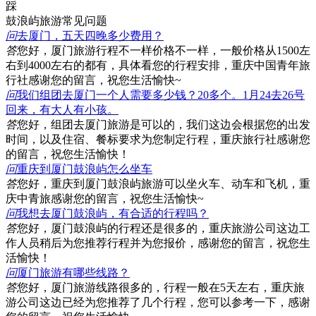
踩
鼓浪屿旅游常见问题
问
去厦门，五天四晚多少费用？
答
您好，厦门旅游行程不一样价格不一样，一般价格从1500左
右到4000左右的都有，具体看您的行程安排，重庆中国青年旅
行社感谢您的留言，祝您生活愉快~
问
我们组团去厦门一个人需要多少钱？20多个。1月24去26号
回来，有大人有小孩。
答
您好，组团去厦门旅游是可以的，我们这边会根据您的出发
时间，以及住宿、餐标要求为您制定行程，重庆旅行社感谢您
的留言，祝您生活愉快！
问
重庆到厦门鼓浪屿怎么坐车
答
您好，重庆到厦门鼓浪屿旅游可以坐火车、动车和飞机，重
庆中青旅感谢您的留言，祝您生活愉快~
问
我想去厦门鼓浪屿，有合适的行程吗？
答
您好，厦门鼓浪屿的行程还是很多的，重庆旅游公司这边工
作人员稍后为您推荐行程并为您报价，感谢您的留言，祝您生
活愉快！
问
厦门旅游有哪些线路？
答
您好，厦门旅游线路很多的，行程一般在5天左右，重庆旅
游公司这边已经为您推荐了几个行程，您可以参考一下，感谢