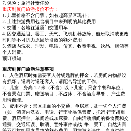
7. 保险：旅行社责任险
重庆到厦门旅游报价不含：
1. 儿童价格不含门票，如有超高景区现补；
2. 上述旅游费用包含项目中未列明的其他费用
3. 交通：各地往返厦门交通用车
4. 因交通延阻、罢工、天气、飞机机器故障、航班取消或更改
时间等不可抗力原因所引致的额外费用
5. 酒店内洗衣、理发、电话、传真、收费电视、饮品、烟酒等
个人消费。
预订须知
重庆到厦门旅游注意事项
1、入住酒店时如需要客人付钥匙牌的押金，若房间内物品没
有损坏，退房时退还客人，请配合导游的工作。
2、儿童：身高 1.2 米（不含）以下儿童，只含半餐和车位，
不含景点门票、赠送项目，不占床，不含酒店早餐， 产生费
用请自理。
3、费用不含：景区里面的小交通、单房差，及一切个人消费
（如：酒店内洗衣、电话、行李物品保管费，托运 行李超重
费、酒店押金、单间差或加床费、自由活动期间的餐食费和交
通费、交通延误、取消、意外事件或战 争、罢工、自然灾害
等不可抗拒因素导致的额外费用、因旅游者违约、自身过错、