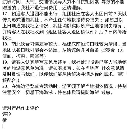
航班时间、天气、交通情况等人力不可抗拒因素 导致的不能
赠送的，我社不退任何费用，还请理解。
17、如遇客人退团不能出行，组团社应在客人出团日前 3 天以
传真形式通知我社，不产生任何地接接待费损失； 如超过以
上日期通知我社之情况，我社均以实际所产生地接损失核算，
并请客人在我社收到《组团社客人退团确认件》后 7 日内补给
我社。
18、南北饮食习惯差异较大，福建东南沿海口味较为清淡，当
地团队餐口味可能会不适应，尽请谅解并可自备 些零食（方
便面、榨菜、辣酱等）
19、请客人认真填写意见反馈单，我社处理投诉已客人当地签
署的旅游意见单为准，请如实填写，如在当地有 什么意见请
及时反馈与我们，以便我们能尽快解决并满足你的需求。望理
解配合！
20、在海边游览或者活动时，游客须了解当地潮汐情况，特别
注意安全，切忌下海游泳，特色体质请提防海鲜 过敏。
请对产品作出评价
评论
赞
|