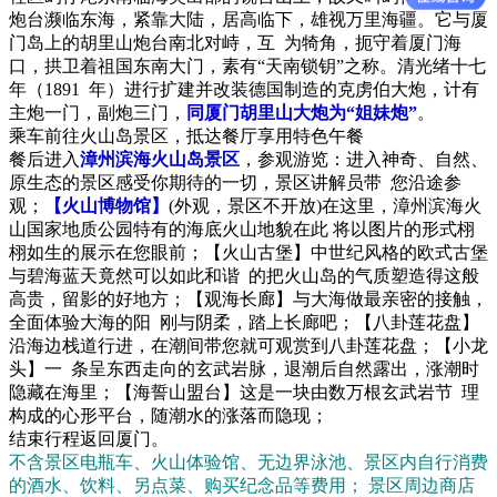
炮台濒临东海，紧靠大陆，居高临下，雄视万里海疆。它与厦
门岛上的胡里山炮台南北对峙，互 为犄角，扼守着厦门海
口，拱卫着祖国东南大门，素有“天南锁钥”之称。清光绪十七
年（1891 年）进行扩建并改装德国制造的克虏伯大炮，计有
主炮一门，副炮三门，
同厦门胡里山大炮为“姐妹炮”
。
乘车前往火山岛景区，抵达餐厅享用特色午餐
餐后进入
漳州滨海火山岛景区
，参观游览：进入神奇、自然、
原生态的景区感受你期待的一切，景区讲解员带 您沿途参
观；
【火山博物馆】
(外观，景区不开放)在这里，漳州滨海火
山国家地质公园特有的海底火山地貌在此 将以图片的形式栩
栩如生的展示在您眼前；【火山古堡】中世纪风格的欧式古堡
与碧海蓝天竟然可以如此和谐 的把火山岛的气质塑造得这般
高贵，留影的好地方；【观海长廊】与大海做最亲密的接触，
全面体验大海的阳 刚与阴柔，踏上长廊吧；【八卦莲花盘】
沿海边栈道行进，在潮间带您就可观赏到八卦莲花盘；【小龙
头】一 条呈东西走向的玄武岩脉，退潮后自然露出，涨潮时
隐藏在海里；【海誓山盟台】这是一块由数万根玄武岩节 理
构成的心形平台，随潮水的涨落而隐现；
结束行程返回厦门。
不含景区电瓶车、火山体验馆、无边界泳池、景区内自行消费
的酒水、饮料、另点菜、购买纪念品等费用； 景区周边商店