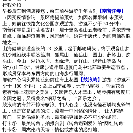
行程介绍
早餐后车到酒店接您，乘车前往游览千年古刹
【南普陀寺】
（因受疫情影响，景区需提前预约，如因名额限制 未预约
上，则前往铁路文化公园参观游览。游览不少于 50 分钟），
南普陀寺是厦门著名古刹，居于鹭岛名山五老峰前，背依秀奇
群峰，面临碧澄海港，风景绝佳。始建于唐代，为闽南佛教胜
地之一。
山海健康步道全长约 23 公里，起于邮轮码头，终于观音山梦
幻沙滩沿线串联筼筜湖、狐尾山、仙岳山、园山、薛岭山、虎
头山、金山、湖边水库、五缘湾、虎仔山、观音山等岛内
的“八山三水”。健康步道串联起厦门岛中北部重要生态节点，
形成贯穿本岛东西方向的山海步行通廊。
邮轮中心码头乘轮渡船前往海上花园
【鼓浪屿】
游览（游览不
少于 180 分钟）：岛上四季如春，无车马喧嚣， 鸟语花香，
素有“海上花园”之美誉，又因音乐人才辈出，钢琴拥有密度居
全国之冠，又得美名“钢琴之岛”、 “音乐之乡”。
鼓浪屿的海并不惊涛骇浪、扣人心弦，也没有怪石嶙峋鬼斧神
工，但是它是温柔的海，藏着一中闲适的情怀， 让人陶醉。
厦门一直是偶像剧圣地，鼓浪屿更加是必不可少的场景。
打卡①：最美转角，拍摄台剧《转角遇到爱》的“网红转角”
打卡②：周杰伦晴天墙：情侣或杰迷的必打地。