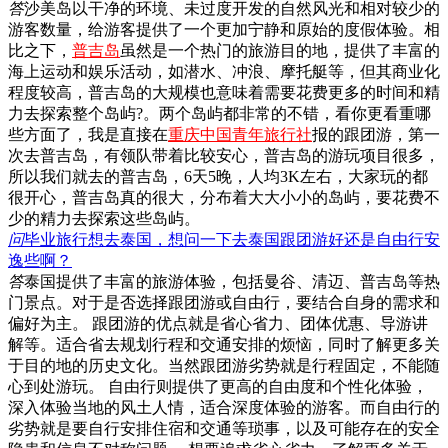
答
沙美岛以干净的环境、未过度开发的自然风光和相对较少的
游客数量，给游客提供了一个更加宁静和原始的度假体验。相
比之下，
普吉岛
虽然是一个热门的旅游目的地，提供了丰富的
海上运动和娱乐活动，如潜水、冲浪、摩托艇等，但其商业化
程度较高，普吉岛的大规模也意味着需要花费更多的时间和精
力去探索整个岛屿?。两个岛屿都非常的不错，看你更看重哪
些方面了，我是直接在
重庆中国青年旅行社
报的跟团游，第一
次去普吉岛，有领队带着比较安心，普吉岛的游玩项目很多，
所以我们就去的普吉岛，6天5晚，人均3K左右，大家玩的都
很开心，普吉岛真的很大，分布着大大小小的岛屿，要花费不
少的精力去探索这些岛屿。
问
毕业旅行想去泰国，想问一下去泰国跟团游好还是自由行安
逸些啊？
答
泰国提供了丰富的旅游体验，包括曼谷、清迈、普吉岛等热
门景点。对于是否选择跟团游或自由行，要结合自身的需求和
偏好为主。 跟团游的优点就是省心省力、团体优惠、导游讲
解等。适合省去规划行程和交通安排的烦恼，同时了解更多关
于目的地的历史文化。当然跟团游劣势就是行程固定，不能随
心到处游玩。 自由行则提供了更高的自由度和个性化体验，
深入体验当地的风土人情，适合深度体验的游客。而自由行的
劣势就是要自行安排住宿和交通等琐事，以及可能存在的安全