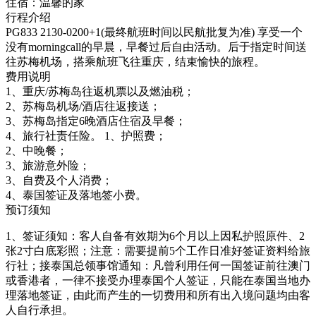
住宿：
温馨的家
行程介绍
PG833 2130-0200+1(最终航班时间以民航批复为准) 享受一个
没有morningcall的早晨，早餐过后自由活动。后于指定时间送
往苏梅机场，搭乘航班飞往重庆，结束愉快的旅程。
费用说明
1、重庆/苏梅岛往返机票以及燃油税；
2、苏梅岛机场/酒店往返接送；
3、苏梅岛指定6晚酒店住宿及早餐；
4、旅行社责任险。 1、护照费；
2、中晚餐；
3、旅游意外险；
3、自费及个人消费；
4、泰国签证及落地签小费。
预订须知
1、签证须知：客人自备有效期为6个月以上因私护照原件、2
张2寸白底彩照；注意：需要提前5个工作日准好签证资料给旅
行社；接泰国总领事馆通知：凡曾利用任何一国签证前往澳门
或香港者，一律不接受办理泰国个人签证，只能在泰国当地办
理落地签证，由此而产生的一切费用和所有出入境问题均由客
人自行承担。