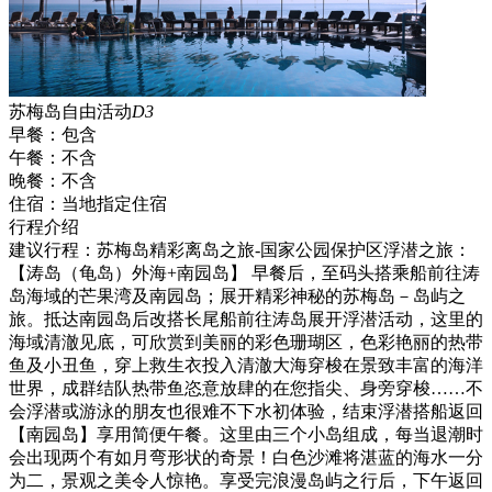
苏梅岛自由活动
D3
早餐：
包含
午餐：
不含
晚餐：
不含
住宿：
当地指定住宿
行程介绍
建议行程：苏梅岛精彩离岛之旅-国家公园保护区浮潜之旅：
【涛岛（龟岛）外海+南园岛】 早餐后，至码头搭乘船前往涛
岛海域的芒果湾及南园岛；展开精彩神秘的苏梅岛－岛屿之
旅。抵达南园岛后改搭长尾船前往涛岛展开浮潜活动，这里的
海域清澈见底，可欣赏到美丽的彩色珊瑚区，色彩艳丽的热带
鱼及小丑鱼，穿上救生衣投入清澈大海穿梭在景致丰富的海洋
世界，成群结队热带鱼恣意放肆的在您指尖、身旁穿梭……不
会浮潜或游泳的朋友也很难不下水初体验，结束浮潜搭船返回
【南园岛】享用简便午餐。这里由三个小岛组成，每当退潮时
会出现两个有如月弯形状的奇景！白色沙滩将湛蓝的海水一分
为二，景观之美令人惊艳。享受完浪漫岛屿之行后，下午返回