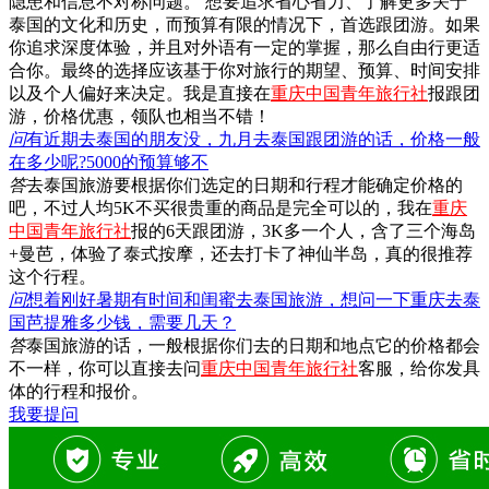
隐患和信息不对称问题。 想要追求省心省力、了解更多关于
泰国的文化和历史，而预算有限的情况下，首选跟团游。如果
你追求深度体验，并且对外语有一定的掌握，那么自由行更适
合你。最终的选择应该基于你对旅行的期望、预算、时间安排
以及个人偏好来决定。我是直接在
重庆中国青年旅行社
报跟团
游，价格优惠，领队也相当不错！
问
有近期去泰国的朋友没，九月去泰国跟团游的话，价格一般
在多少呢?5000的预算够不
答
去泰国旅游要根据你们选定的日期和行程才能确定价格的
吧，不过人均5K不买很贵重的商品是完全可以的，我在
重庆
中国青年旅行社
报的6天跟团游，3K多一个人，含了三个海岛
+曼芭，体验了泰式按摩，还去打卡了神仙半岛，真的很推荐
这个行程。
问
想着刚好暑期有时间和闺蜜去泰国旅游，想问一下重庆去泰
国芭提雅多少钱，需要几天？
答
泰国旅游的话，一般根据你们去的日期和地点它的价格都会
不一样，你可以直接去问
重庆中国青年旅行社
客服，给你发具
体的行程和报价。
我要提问