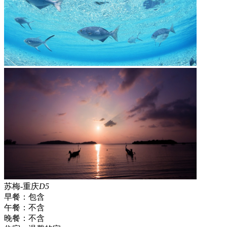
苏梅-重庆
D5
早餐：
包含
午餐：
不含
晚餐：
不含