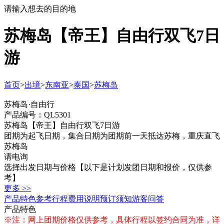
请输入想去的目的地
苏梅岛【帝王】自由行双飞7日
游
首页
>
出境
>
东南亚
>
泰国
>
苏梅岛
苏梅岛·自由行
产品编号：QL5301
苏梅岛【帝王】自由行双飞7日游
团期为起飞日期，集合日期为团期前一天抵达苏梅，重庆直飞
苏梅岛
请电询
选择出发日期与价格
【以下是计划发团日期和报价，仅供参
考】
更多 >>
产品特色
参考行程
费用说明
预订须知
游客问答
产品特色
※注：网上团期价格仅供参考，具体行程以签约合同为准，详