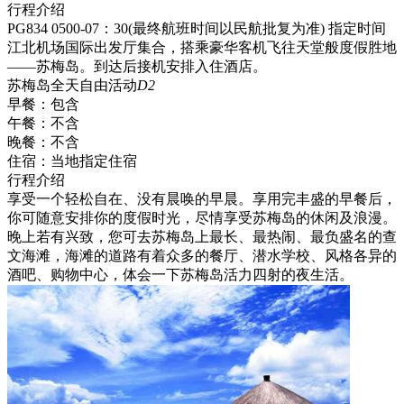
行程介绍
PG834 0500-07：30(最终航班时间以民航批复为准) 指定时间
江北机场国际出发厅集合，搭乘豪华客机飞往天堂般度假胜地
——苏梅岛。到达后接机安排入住酒店。
苏梅岛全天自由活动
D2
早餐：
包含
午餐：
不含
晚餐：
不含
住宿：
当地指定住宿
行程介绍
享受一个轻松自在、没有晨唤的早晨。享用完丰盛的早餐后，
你可随意安排你的度假时光，尽情享受苏梅岛的休闲及浪漫。
晚上若有兴致，您可去苏梅岛上最长、最热闹、最负盛名的查
文海滩，海滩的道路有着众多的餐厅、潜水学校、风格各异的
酒吧、购物中心，体会一下苏梅岛活力四射的夜生活。