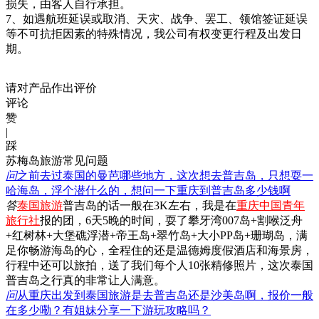
损失，由客人自行承担。
7、如遇航班延误或取消、天灾、战争、罢工、领馆签证延误
等不可抗拒因素的特殊情况，我公司有权变更行程及出发日
期。
请对产品作出评价
评论
赞
|
踩
苏梅岛旅游常见问题
问
之前去过泰国的曼芭哪些地方，这次想去普吉岛，只想耍一
哈海岛，浮个潜什么的，想问一下重庆到普吉岛多少钱啊
答
泰国旅游
普吉岛的话一般在3K左右，我是在
重庆中国青年
旅行社
报的团，6天5晚的时间，耍了攀牙湾007岛+割喉泛舟
+红树林+大堡礁浮潜+帝王岛+翠竹岛+大小PP岛+珊瑚岛，满
足你畅游海岛的心，全程住的还是温德姆度假酒店和海景房，
行程中还可以旅拍，送了我们每个人10张精修照片，这次泰国
普吉岛之行真的非常让人满意。
问
从重庆出发到泰国旅游是去普吉岛还是沙美岛啊，报价一般
在多少嘞？有姐妹分享一下游玩攻略吗？