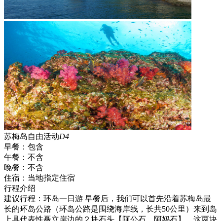
苏梅岛自由活动
D4
早餐：
包含
午餐：
不含
晚餐：
不含
住宿：
当地指定住宿
行程介绍
建议行程：环岛一日游 早餐后，我们可以首先沿着苏梅岛最
长的环岛公路（环岛公路是围绕海岸线，长共50公里）来到岛
上具代表性矗立岸边的２块石头【阿公石、阿妈石】，这两块