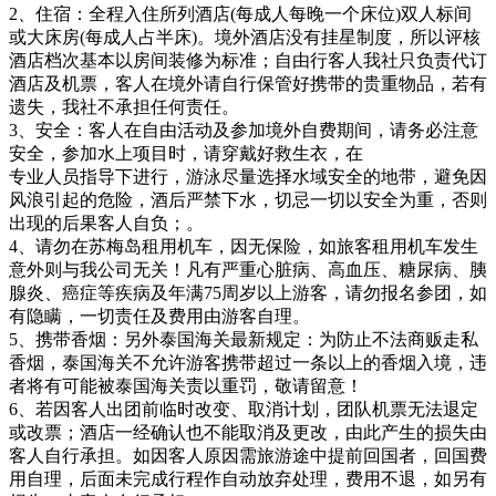
2、住宿：全程入住所列酒店(每成人每晚一个床位)双人标间
或大床房(每成人占半床)。境外酒店没有挂星制度，所以评核
酒店档次基本以房间装修为标准；自由行客人我社只负责代订
酒店及机票，客人在境外请自行保管好携带的贵重物品，若有
遗失，我社不承担任何责任。
3、安全：客人在自由活动及参加境外自费期间，请务必注意
安全，参加水上项目时，请穿戴好救生衣，在
专业人员指导下进行，游泳尽量选择水域安全的地带，避免因
风浪引起的危险，酒后严禁下水，切忌一切以安全为重，否则
出现的后果客人自负；。
4、请勿在苏梅岛租用机车，因无保险，如旅客租用机车发生
意外则与我公司无关！凡有严重心脏病、高血压、糖尿病、胰
腺炎、癌症等疾病及年满75周岁以上游客，请勿报名参团，如
有隐瞒，一切责任及费用由游客自理。
5、携带香烟：另外泰国海关最新规定：为防止不法商贩走私
香烟，泰国海关不允许游客携带超过一条以上的香烟入境，违
者将有可能被泰国海关责以重罚，敬请留意！
6、若因客人出团前临时改变、取消计划，团队机票无法退定
或改票；酒店一经确认也不能取消及更改，由此产生的损失由
客人自行承担。如因客人原因需旅游途中提前回国者，回国费
用自理，后面未完成行程作自动放弃处理，费用不退，如另有