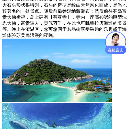
大石头形状很特别，石头的造型是经由天然风化而成，是当地
较著名的一处景点。随后前后参观纳蒙瀑布；然后前往芬岛富
贵大佛祈福，岛上建有【菩亚寺】，寺内一座高40呎的巨型沈
思大佛，富贵逼人，灵气万千，在此也可眺望拉迈海滩的美景
等。晚上在渣温区，您可悠闲于名品街享受采购的乐趣或于海
滩体验苏美岛浪漫的夜晚。