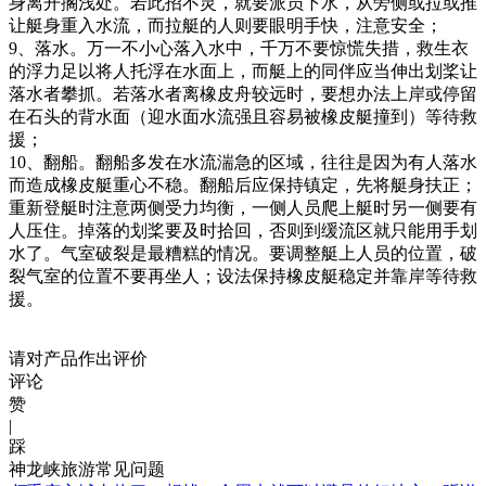
身离开搁浅处。若此招不灵，就要派员下水，从旁侧或拉或推
让艇身重入水流，而拉艇的人则要眼明手快，注意安全；
9、落水。万一不小心落入水中，千万不要惊慌失措，救生衣
的浮力足以将人托浮在水面上，而艇上的同伴应当伸出划桨让
落水者攀抓。若落水者离橡皮舟较远时，要想办法上岸或停留
在石头的背水面（迎水面水流强且容易被橡皮艇撞到）等待救
援；
10、翻船。翻船多发在水流湍急的区域，往往是因为有人落水
而造成橡皮艇重心不稳。翻船后应保持镇定，先将艇身扶正；
重新登艇时注意两侧受力均衡，一侧人员爬上艇时另一侧要有
人压住。掉落的划桨要及时拾回，否则到缓流区就只能用手划
水了。气室破裂是最糟糕的情况。要调整艇上人员的位置，破
裂气室的位置不要再坐人；设法保持橡皮艇稳定并靠岸等待救
援。
请对产品作出评价
评论
赞
|
踩
神龙峡旅游常见问题