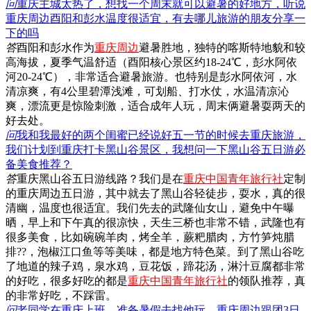
问
重庆主城太热了，想找一个周末就可以避暑的好地方，听说
重庆周边酉阳和彭水温度很适宜，有去哪儿旅游的朋友分享一
下的吗
答
酉阳和彭水作为
重庆周边
避暑胜地，独特的喀斯特地貌和较
高海拔，夏季气温舒适（酉阳核心景区约18-24℃，彭水阿依
河20-24℃），非常适合避暑旅游。也特别是彭水阿依河，水
清凉爽，有4公里碧潭浅滩，可划船、打水仗，水温清凉沁
爽，漂流更是惊险刺激，适合成年人玩，周末俩避暑耍两天的
好去处。
问
我和我最好的两个闺蜜已经说好五一节的时候去重庆旅游，
我们计划到重庆打卡黑山谷景区，我想问一下黑山谷五日游必
备美食推荐？
答
重庆黑山谷五日游线路？我们是在
重庆中国青年旅行社
定制
的重庆周边五日游，其中就去了黑山谷轻徒步，耍水，真的很
清幽，温度也很适宜。我们先去的武隆仙女山，避免中午曝
晒，早上和下午真的很凉快，天生三桥也非常不错，武隆也有
很多美食，比如碗碗羊肉，烤全羊，蕨粑腊肉，方竹笋炖腊
排??，泡椒江口鱼等等美味，都是地方特色菜。到了黑山谷吃
了地道的辣子鸡，泉水鸡，豆花饭，蹄花汤，淋汁豆腐都非常
的好吃，很多好吃的都是
重庆中国青年旅行社
的领队推荐，真
的非常好吃，不踩雷。
问
老同学在重庆上班，准备暑假去找他玩，重庆周边跟团3日