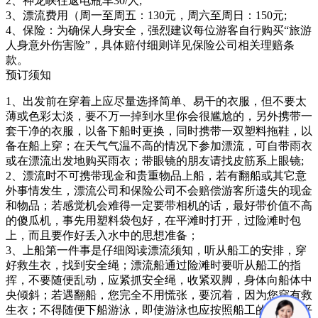
2、神龙峡往返电瓶车30/人;
3、漂流费用（周一至周五：130元，周六至周日：150元;
4、保险：为确保人身安全，强烈建议每位游客自行购买“旅游
人身意外伤害险”，具体赔付细则详见保险公司相关理赔条
款。
预订须知
1、出发前在穿着上应尽量选择简单、易干的衣服，但不要太
薄或色彩太淡，要不万一掉到水里你会很尴尬的，另外携带一
套干净的衣服，以备下船时更换，同时携带一双塑料拖鞋，以
备在船上穿；在天气气温不高的情况下参加漂流，可自带雨衣
或在漂流出发地购买雨衣；带眼镜的朋友请找皮筋系上眼镜;
2、漂流时不可携带现金和贵重物品上船，若有翻船或其它意
外事情发生，漂流公司和保险公司不会赔偿游客所遗失的现金
和物品；若感觉机会难得一定要带相机的话，最好带价值不高
的傻瓜机，事先用塑料袋包好，在平滩时打开，过险滩时包
上，而且要作好丢入水中的思想准备；
3、上船第一件事是仔细阅读漂流须知，听从船工的安排，穿
好救生衣，找到安全绳；漂流船通过险滩时要听从船工的指
挥，不要随便乱动，应紧抓安全绳，收紧双脚，身体向船体中
央倾斜；若遇翻船，您完全不用慌张，要沉着，因为您穿有救
生衣；不得随便下船游泳，即使游泳也应按照船工的意见在平