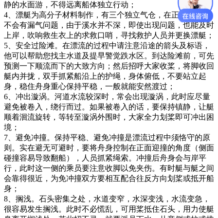
静的水面游，不得远离船体独立行动；
4、漂艇为高分子材料制作，有三个独立气仓，在正常使用下
不会有漏气问题，由于溪水并不深，即使出现问题，也能及时
上岸，吹响救生衣上的求救口哨，寻找救护人员并更换漂艇；
5、安全过险滩。在漂流的过程中请注意沿途的箭头及标语，
他可以帮助您找主水道及提早警觉跌水区。到达险滩前，可先
预测一下顺流而下的大致方向；然后招呼大家收桨，将脚收回
艇内并拢，双手抓紧船沿上的护绳，身体俯低，不要站立起
身，稳住舟身重心保持平稳，一般就能安然渡过；
6、冲出漩涡。河道水流较深时，常会出现漩涡，此时应尽量
避免被卷入，绕行而过。如果被卷入的话，要保持镇静，让艇
顺着洄流旋转，等转至漩涡外围时，大家全力划桨即可冲出困
境；
7、避免冲撞。保持平稳、避免冲撞是漂流过程中须恪守的原
则。实在避无可避时，要将舟身控制在正面迎撞的角度（侧面
碰撞容易导致翻船），人员抓紧绳索。冲撞后舟身会与岸平
行，此时这一侧的乘员要注意收脚以免夹伤。有时艇与艇之间
会靠得很近，为免冲撞双方要相互配合往反方向划桨或抵开船
身；
8、搁浅。石头密集之处，水道变窄，水深变浅，水流变急，
很容易发生搁浅。此时不必慌乱，可用桨抵住石头，用力使艇