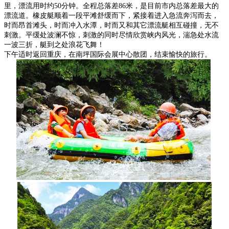
里，漂流用时约50分钟。全程总落差86米，是目前市内总落差最大的
漂流道。橡皮艇顺着一段平滩舒缓而下，紧接着进入急流奔泻而去，
时而昂首滩头，时而冲入水潭，时而又和其它漂流艇相互碰撞，无不
刺激。平缓处波澜不惊，刺激的同时尽情欣赏峡内风光，湍急处水流
一波三折，艇到之处浪花飞舞！
下午适时返回重庆，在南坪国际会展中心散团，结束愉快的旅行。