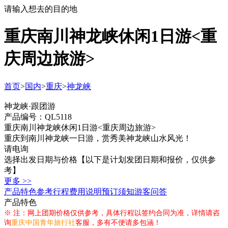
请输入想去的目的地
重庆南川神龙峡休闲1日游<重
庆周边旅游>
首页
>
国内
>
重庆
>
神龙峡
神龙峡·跟团游
产品编号：QL5118
重庆南川神龙峡休闲1日游<重庆周边旅游>
重庆到南川神龙峡一日游，赏秀美神龙峡山水风光！
请电询
选择出发日期与价格
【以下是计划发团日期和报价，仅供参
考】
更多 >>
产品特色
参考行程
费用说明
预订须知
游客问答
产品特色
※ 注：网上团期价格仅供参考，具体行程以签约合同为准，详情请咨
询
重庆中国青年旅行社
客服，多有不便请多包涵！