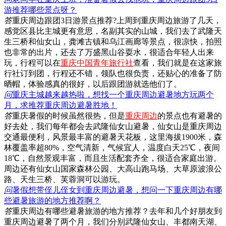
游推荐哪些景点呀？
答
重庆周边跟团3日游景点推荐?上周到重庆周边旅游了几天，
感觉区县比主城更有意思，名副其实的山城，我们去了武隆天
生三桥和仙女山，龚滩古镇和乌江画廊等景点，很凉快，拍照
也非常的出片，还去了万盛黑山谷耍水，很适合年轻人出来
玩，行程可以在
重庆中国青年旅行社
查看，我们就是在这家旅
行社订到团，行程还不错，领队也很负责，还贴心的准备了防
晒帽，体验感真的很好，以后跟团游就选他们了。
问
重庆主城越来越热啦，想找一个重庆周边避暑地方玩两个
月，求推荐重庆周边避暑胜地！
答
重庆暑假的时候虽然很热，但是
重庆周边
的景点也有避暑的
好去处，我们每年都会去武隆仙女山避暑，仙女山是重庆周边
交通最便利，风景最丰富的避暑天花板，这里海拔1900米，森
林覆盖率超80%，空气清新，气候宜人，温度白天25℃，夜间
18℃，自然景观丰富，而且生活配套齐全，很适合家庭出游。
周边还有仙女山国家森林公园、大高山跑马场、大草原波浪公
路、天生三桥、芙蓉洞可以游玩。
问
暑假想带侄儿侄女到重庆周边避暑，想问一下重庆周边有哪
些避暑旅游的地方推荐啊？
答
重庆周边有哪些避暑旅游的地方推荐？去年和几个好朋友到
重庆周边避暑了两个月，我们分别武隆仙女山、丰都南天湖、