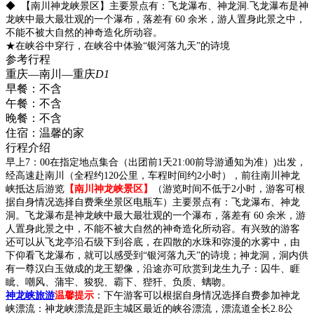
◆ 【南川神龙峡景区】主要景点有：飞龙瀑布、神龙洞.飞龙瀑布是神
龙峡中最大最壮观的一个瀑布，落差有 60 余米，游人置身此景之中，
不能不被大自然的神奇造化所动容。
★在峡谷中穿行，在峡谷中体验“银河落九天”的诗境
参考行程
重庆—南川—重庆
D1
早餐：
不含
午餐：
不含
晚餐：
不含
住宿：
温馨的家
行程介绍
早上7：00在指定地点集合（出团前1天21:00前导游通知为准）)出发，
经高速赴南川（全程约120公里，车程时间约2小时），前往南川神龙
峡抵达后游览
【南川神龙峡景区】
（游览时间不低于2小时，游客可根
据自身情况选择自费乘坐景区电瓶车）主要景点有：飞龙瀑布、神龙
洞。飞龙瀑布是神龙峡中最大最壮观的一个瀑布，落差有 60 余米，游
人置身此景之中，不能不被大自然的神奇造化所动容。有兴致的游客
还可以从飞龙亭沿石级下到谷底，在四散的水珠和弥漫的水雾中，由
下仰看飞龙瀑布，就可以感受到“银河落九天”的诗境；神龙洞，洞内供
有一尊汉白玉做成的龙王塑像，沿途亦可欣赏到龙生九子：囚牛、睚
眦、嘲风、蒲牢、狻猊、霸下、狴犴、负质、螭吻。
神龙峡旅游
温馨提示
：下午游客可以根据自身情况选择自费参加神龙
峡漂流：神龙峡漂流是距主城区最近的峡谷漂流，漂流道全长2.8公