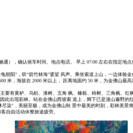
畅通），确认侯车时间、地点电话。 早上 07:00 左右在指定地点集
金龟朝阳”，听“箭竹林海”婆娑 风声。乘坐索道上山，一边体验金
0 米，海拔在 2000 米以上， 距离地面约 50 米，为金佛
的区域，主要有黄栌、乌桕、漆树、五角 枫、橡栎、柿树、三角枫、红
因此出现彩林。站在金佛山西坡索 道上，脚下已是漫山遍野的
尽染"，美丽至极，成为金佛山秋 景中最美的时刻，彩林美景将一
游客自由活动休整旅途疲劳。