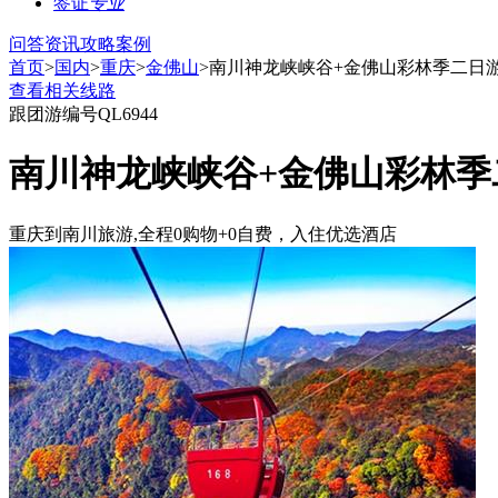
签证
专业
问答
资讯
攻略
案例
首页
>
国内
>
重庆
>
金佛山
>南川神龙峡峡谷+金佛山彩林季二日
查看相关线路
跟团游
编号QL6944
南川神龙峡峡谷+金佛山彩林季
重庆到南川旅游,全程0购物+0自费，入住优选酒店