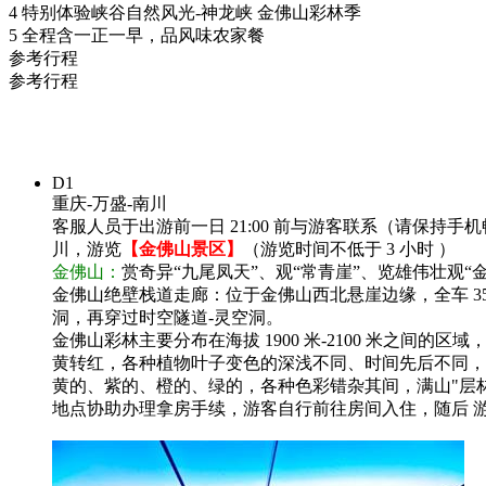
4 特别体验峡谷自然风光-神龙峡 金佛山彩林季
5 全程含一正一早，品风味农家餐
参考行程
参考行程
D1
重庆-万盛-南川
客服人员于出游前一日 21:00 前与游客联系（请保持手机
川，游览
【金佛山景区】
（游览时间不低于 3 小时 ）
金佛山：
赏奇异“九尾凤天”、观“常青崖”、览雄伟壮观“
金佛山绝壁栈道走廊：位于金佛山西北悬崖边缘，全车 350
洞，再穿过时空隧道-灵空洞。
金佛山彩林主要分布在海拔 1900 米-2100 米之间
黄转红，各种植物叶子变色的深浅不同、时间先后不同，
黄的、紫的、橙的、绿的，各种色彩错杂其间，满山"层林
地点协助办理拿房手续，游客自行前往房间入住，随后 