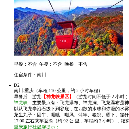
早餐：不含
午餐：不含
晚餐：不含
住宿条件：南川
D2
南川-重庆（车程 110 公里，约 2 小时车程）
早餐后，游览
【神龙峡景区】
（游览时间不低于 2 小时 
神龙峡：
主要景点有：飞龙瀑布、神龙洞。飞龙瀑布是神
以从飞龙亭沿石级下到谷底，在四散的水珠和弥漫的水雾
龙生九子：囚牛、睚眦、嘲风、蒲牢、狻猊、霸下、狴犴
17:00 左右乘车返渝（约 92 公 里，车程约 2 小
重庆旅行社温馨提示：