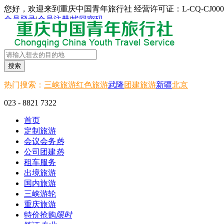
您好，欢迎来到重庆中国青年旅行社 经营许可证：L-CQ-CJ000
会员登录
|
会员注册
|
找回密码
搜索
热门搜索：
三峡旅游
红色旅游
武隆
团建旅游
新疆
北京
023 - 8821 7322
首页
定制旅游
会议会务
热
公司团建
热
租车服务
出境旅游
国内旅游
三峡游轮
重庆旅游
特价抢购
限时