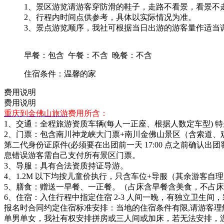
1、景区游览请游客穿防滑的鞋子，走路不看景，看景不
2、行程内时间点供参考，具体以实际情况为准。
3、景点游览顺序，我社可根据当日出游的游客量作适当
早餐：包含
午餐：不含
晚餐：不含
住宿条件：温馨的家
费用说明
费用说明
重庆到金佛山旅游
费用所含：
1、交通：全程旅游资质车辆(每人一正座、根据人数定车型) 
2、门票：包含南川神龙峡大门票+南川金佛山景区（含索道、
第二代身份证原件(必须要在出团前一天 17:00 点之前确
息错误游客需自己支付所有景区门票。
3、导服：具有合法资质持证导游。
4、1.2M 以下均按儿童价执行，只含车位+导服（其余游客自理
5、膳食：赠送一早餐、一正餐。（占床含早餐含美食，不占
6、住宿：入住行程中指定住宿 2-3 人间一晚，有独立卫生间
报名时合同约定住宿标准安排：当地的住宿条件有限,请游客理
单男单女，我社有权安排拼房或三人间或加床，若无法安排，