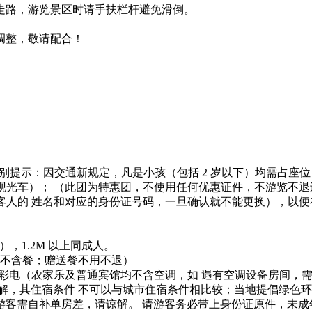
走路，游览景区时请手扶栏杆避免滑倒。
调整，敬请配合！
特别提示：因交通新规定，凡是小孩（包括 2 岁以下）均需占座
观光车）； （此团为特惠团，不使用任何优惠证件，不游览不退
认出团客人的 姓名和对应的身份证号码，一旦确认就不能更换），
），1.2M 以上同成人。
床不含餐；赠送餐不用不退）
，彩电（农家乐及普通宾馆均不含空调，如 遇有空调设备房间，需使
解，其住宿条件 不可以与城市住宿条件相比较；当地提倡绿色环
游客需自补单房差，请谅解。 请游客务必带上身份证原件，未成