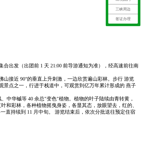
三峡周边
签证办理
合出发（出团前 1 天 21:00 前导游通知为准），经高速前往南
佛山接近 90°的垂直上升刺激，一边欣赏遍山彩林。步行 游览
山最高观景点之一，行进于栈道中，可观赏到亿万年累计形成的 燕子
枫、中华槭等 40 余总"变色"植物。植物的叶子陆续由青转黄，
红叶和彩林，各种植物摇曳身姿，各显其态，放眼望去，红的、
直持续到 11 月中旬。 游览结束后，依次分批送往预定住宿