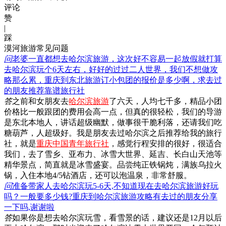
评论
赞
|
踩
漠河旅游常见问题
问
老婆一直都想去哈尔滨旅游，这次好不容易一起放假就打算
去哈尔滨玩个6天左右，好好的过过二人世界，我们不想做攻
略那么累，重庆到东北旅游订小包团的报价是多少啊，求去过
的朋友推荐靠谱旅行社
答
之前和女朋友去
哈尔滨旅游
了六天，人均七千多，精品小团
价格比一般跟团的费用会高一点，但真的很轻松，我们的导游
是东北本地人，讲话超级幽默，做事很干脆利落，还请我们吃
糖葫芦，人超级好。我是朋友去过哈尔滨之后推荐给我的旅行
社，就是
重庆中国青年旅行社
，感觉行程安排的很好，很适合
我们，去了雪乡、亚布力、冰雪大世界、延吉、长白山天池等
精华景点，简直就是冰雪盛宴。品尝纯正铁锅炖，满族乌拉火
锅，入住本地4/5钻酒店，还可以泡温泉，非常舒服。
问
准备带家人去哈尔滨玩5-6天,不知道现在去哈尔滨旅游好玩
吗？一般要多少钱?重庆到哈尔滨旅游攻略有去过的朋友分享
一下吗,谢谢啦
答
如果你是想去哈尔滨玩雪，看雪景的话，建议还是12月以后