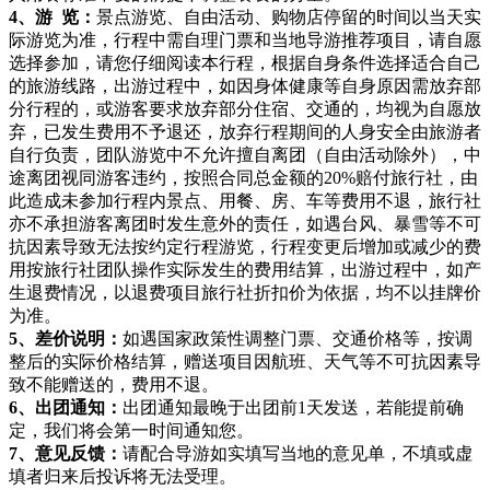
4、游 览：
景点游览、自由活动、购物店停留的时间以当天实
际游览为准，行程中需自理门票和当地导游推荐项目，请自愿
选择参加，请您仔细阅读本行程，根据自身条件选择适合自己
的旅游线路，出游过程中，如因身体健康等自身原因需放弃部
分行程的，或游客要求放弃部分住宿、交通的，均视为自愿放
弃，已发生费用不予退还，放弃行程期间的人身安全由旅游者
自行负责，团队游览中不允许擅自离团（自由活动除外），中
途离团视同游客违约，按照合同总金额的20%赔付旅行社，由
此造成未参加行程内景点、用餐、房、车等费用不退，旅行社
亦不承担游客离团时发生意外的责任，如遇台风、暴雪等不可
抗因素导致无法按约定行程游览，行程变更后增加或减少的费
用按旅行社团队操作实际发生的费用结算，出游过程中，如产
生退费情况，以退费项目旅行社折扣价为依据，均不以挂牌价
为准。
5、差价说明：
如遇国家政策性调整门票、交通价格等，按调
整后的实际价格结算，赠送项目因航班、天气等不可抗因素导
致不能赠送的，费用不退。
6、出团通知：
出团通知最晚于出团前1天发送，若能提前确
定，我们将会第一时间通知您。
7、意见反馈：
请配合导游如实填写当地的意见单，不填或虚
填者归来后投诉将无法受理。