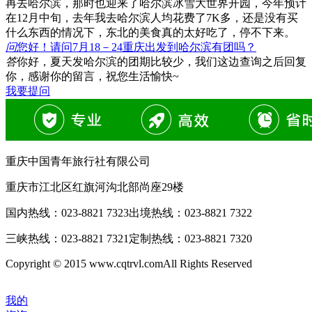
再去哈尔滨，那时也迎来了哈尔滨冰雪大世界开园，今年预计
在12月中旬，去年我去哈尔滨人均花费了7K多，还是没有买
什么东西的情况下，东北的美食真的太好吃了，停不下来。
问
您好！请问7月18－24重庆出发到哈尔滨有团吗？
答
你好，夏天发哈尔滨的团期比较少，我们这边查询之后回复
你，感谢你的留言，祝您生活愉快~
我要提问
重庆中国青年旅行社有限公司
重庆市江北区红旗河沟北部尚座29楼
国内热线：
023-8821 7323
出境热线：
023-8821 7322
三峡热线：
023-8821 7321
定制热线：
023-8821 7320
Copyright © 2015 www.cqtrvl.comAll Rights Reserved
我的