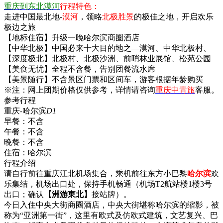
重庆到东北漠河
行程特色：
走进中国最北地-
漠河
，领略
北极胜景
的极佳之地，开启欢乐
极边之旅
【地标住宿】升级一晚哈尔滨商圈酒店
【中华北极】中国必来十大目的地之—漠河、中华北极村、
【深度极北】北极村、北极沙洲、前哨林业展馆、松苑公园
【美食无忧】全程不含餐，告别团餐流水席
【美景随行】不含景区门票和区间车，游客根据年龄购买
※注：网上团期价格仅供参考，详情请咨询
重庆中青旅
客服。
参考行程
重庆-哈尔滨
D1
早餐：
不含
午餐：
不含
晚餐：
不含
住宿：
哈尔滨
行程介绍
请自行前往重庆江北机场集合，乘机前往东方小巴黎
哈尔滨
欢
乐集结，机场出口处，保持手机畅通（机场T2航站楼1楼3号
出口；确认
【洲游東北】
接站牌）。
今日入住中央大街商圈酒店，中央大街堪称哈尔滨的缩影，被
称为“亚洲第一街”，这里有欧式及仿欧式建筑，文艺复兴、巴