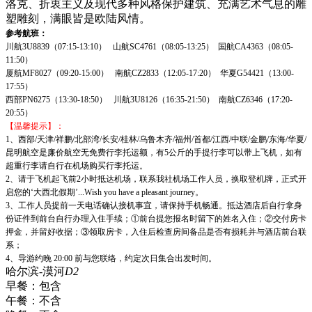
洛克、折衷主义及现代多种风格保护建筑、充满艺术气息的雕
塑雕刻，满眼皆是欧陆风情。
参考航班：
川航3U8839（07:15-13:10） 山航SC4761（08:05-13:25） 国航CA4363（08:05-
11:50）
厦航MF8027（09:20-15:00） 南航CZ2833（12:05-17:20） 华夏G54421（13:00-
17:55）
西部PN6275（13:30-18:50） 川航3U8126（16:35-21:50） 南航CZ6346（17:20-
20:55）
【温馨提示】：
1、西部/天津/祥鹏/北部湾/长安/桂林/乌鲁木齐/福州/首都/江西/中联/金鹏/东海/华夏/
昆明航空是廉价航空无免费行李托运额，有5公斤的手提行李可以带上飞机，如有
超重行李请自行在机场购买行李托运。
2、请于飞机起飞前2小时抵达机场，联系我社机场工作人员，换取登机牌，正式开
启您的‘大西北假期’...Wish you have a pleasant journey。
3、工作人员提前一天电话确认接机事宜，请保持手机畅通。抵达酒店后自行拿身
份证件到前台自行办理入住手续；①前台提您报名时留下的姓名入住；②交付房卡
押金，并留好收据；③领取房卡，入住后检查房间备品是否有损耗并与酒店前台联
系；
4、导游约晚 20:00 前与您联络，约定次日集合出发时间。
哈尔滨-漠河
D2
早餐：
包含
午餐：
不含