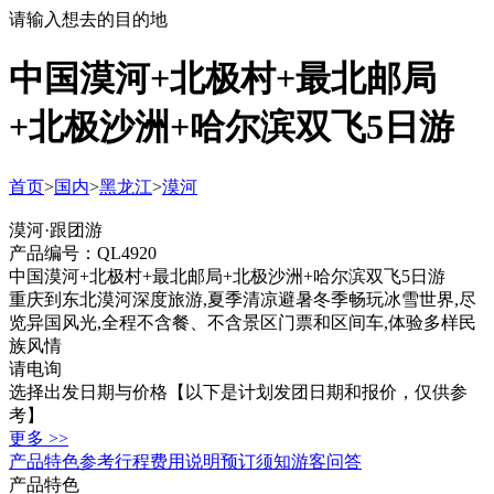
请输入想去的目的地
中国漠河+北极村+最北邮局
+北极沙洲+哈尔滨双飞5日游
首页
>
国内
>
黑龙江
>
漠河
漠河·跟团游
产品编号：QL4920
中国漠河+北极村+最北邮局+北极沙洲+哈尔滨双飞5日游
重庆到东北漠河深度旅游,夏季清凉避暑冬季畅玩冰雪世界,尽
览异国风光,全程不含餐、不含景区门票和区间车,体验多样民
族风情
请电询
选择出发日期与价格
【以下是计划发团日期和报价，仅供参
考】
更多 >>
产品特色
参考行程
费用说明
预订须知
游客问答
产品特色