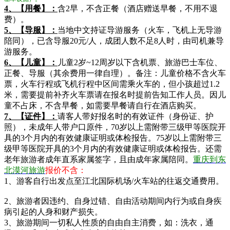
4、【用餐】：
含2早，不含正餐（酒店赠送早餐，不用不退
费）。
5
、【导服】：
当地中文持证导游服务（火车，飞机上无导游
陪同），已含导服20元/人，成团人数不足8人时，由司机兼导
游服务。
6
、【儿童】：
儿童2岁~12周岁以下含机票、旅游巴士车位、
正餐、导服（其余费用一律自理）。备注：儿童价格不含火车
票，火车行程或飞机行程中区间需乘火车的，但小孩超过1.2
米，需要提前补齐火车票请在报名时提前告知工作人员。因儿
童不占床，不含早餐，如需要早餐请自行在酒店购买。
7
、【证件】：
请客人带好报名时的有效证件（身份证、护
照），未成年人带户口原件，70岁以上需附带三级甲等医院开
具的3个月内的有效健康证明或体检报告。75岁以上需附带三
级甲等医院开具的3个月内的有效健康证明或体检报告。还需
老年旅游者成年直系家属签字，且由成年家属陪同。
重庆到东
北漠河旅游
报价不含：
1、游客自行出发点至江北国际机场/火车站的往返交通费用。
2、旅游者因违约、自身过错、自由活动期间内行为或自身疾
病引起的人身和财产损失。
3、旅游期间一切私人性质的自由自主消费，如：洗衣，通