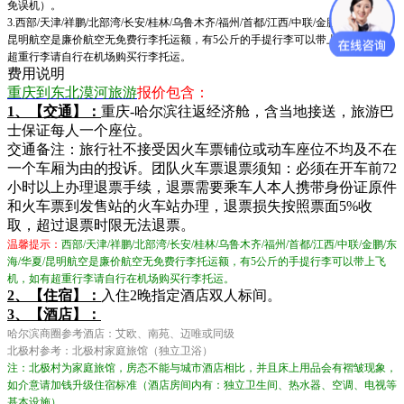
免误机）。
3.西部/天津/祥鹏/北部湾/长安/桂林/乌鲁木齐/福州/首都/江西/中联/金鹏/东海/华夏/
昆明航空是廉价航空无免费行李托运额，有5公斤的手提行李可以带上飞机，如有
超重行李请自行在机场购买行李托运。
费用说明
重庆到东北漠河旅游
报价包含：
1、
【交通】：
重庆-哈尔滨往返经济舱，含当地接送，旅游巴
士保证每人一个座位。
交通备注：旅行社不接受因火车票铺位或动车座位不均及不在
一个车厢为由的投诉。团队火车票退票须知：必须在开车前72
小时以上办理退票手续，退票需要乘车人本人携带身份证原件
和火车票到发售站的火车站办理，退票损失按照票面5%收
取，超过退票时限无法退票。
温馨提示：
西部/天津/祥鹏/北部湾/长安/桂林/乌鲁木齐/福州/首都/江西/中联/金鹏/东
海/华夏/昆明航空是廉价航空无免费行李托运额，有5公斤的手提行李可以带上飞
机，如有超重行李请自行在机场购买行李托运。
2、【住宿】：
入住2晚指定酒店双人标间。
3、【酒店】：
哈尔滨商圈参考酒店：艾欧、南苑、迈唯或同级
北极村参考：北极村家庭旅馆（独立卫浴）
注：北极村为家庭旅馆，房态不能与城市酒店相比，并且床上用品会有褶皱现象，
如介意请加钱升级住宿标准
（酒店房间内有：独立卫生间、热水器、空调、电视等
基本设施）。