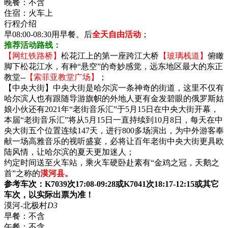
晚餐：
不含
住宿：
火车上
行程介绍
早08:00-08:30用早餐。后
全天自由活动
；
推荐活动路线：
【网红铁路桥】
松花江上的第一座跨江大桥
【玻璃栈道】
俯瞰
脚下松花江水，有种“悬空”的奇妙感觉，远东地区最大的东正
教堂--
【索菲亚教堂广场】
；
【中央大街】中央大街是哈尔滨一条神奇的街道，这里不仅有
哈尔滨人也有跟随导游旗帜的外地人更有金发碧眼的俄罗斯姑
娘小伙还有2021年“老街音乐汇”于5月15日在中央大街开幕，
本届“老街音乐汇”将从5月15日一直持续到10月8日，每天在中
央大街五个位置连续147天，进行800多场演出，为中外游客奉
献一场高雅音乐的视听盛宴，必将让百年老街中央大街更具欧
陆风情，让哈尔滨的夏天更加迷人；
约定时间送至火车站，乘火车硬卧赴素有“金鸡之冠，天鹅之
首”之称的
漠河县。
参考车次：K7039次17:08-09:28或K7041次18:17-12:15或其它
车次，以实际出票为准！
漠河-北极村
D3
早餐：
不含
午餐：
不含