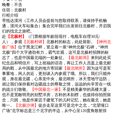
晚餐：
不含
住宿：
北极村
行程介绍
早抵达漠河（工作人员会提前与您取得联系，请保持手机畅
通，漠河火车站集合）集合完毕我们出发前往北极村，开启我
们的找北之旅吧。
赴
【北极村】
（门票根据年龄段现付，电瓶车自理30元/
人），参观
【北极村碑】
北极村的标志，此处留影。
【神州北
极广场】
位于黑龙江畔，竖立着一座“神州北极”石碑，“神州
北极”四个大字遒劲有力，霸气壮观，这可是北极村招牌的标
志了，也是中国最北端的一处象征。
【最北邮局】
来到此处买
纪念品和明信片，写上祝福的话语，再让工作人员盖上最北邮
局的戳，从中国最北的地方寄回家
【最北哨所】
因为这可是军
事重地，闲人勿近，更别谈入内参观了哦。所以，我们只能外
观，身在最北疆，心系党中央，最北哨所，冰天雪地守边防，
就让我们保持着对边疆战士的尊敬之情，远远的向辛苦在一线
的战士们致敬。
【中国最北一家】
不是精美豪华的高楼大厦，
也不是宽敞明亮的别墅洋房，古朴的木刻楞，也值得你拍照留
念，只因，他是作家迟子建笔下的儿时记忆，她在最北，她是
唯一。
【北极沙洲】
徒步走至这里可是北中之北，“北望垭口
广场”北字标志是三个北字的半边，从中心呈120度角散射排