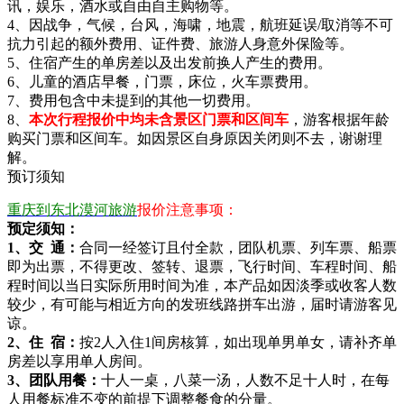
讯，娱乐，酒水或自由自主购物等。
4、因战争，气候，台风，海啸，地震，航班延误/取消等不可
抗力引起的额外费用、证件费、旅游人身意外保险等。
5、住宿产生的单房差以及出发前换人产生的费用。
6、儿童的酒店早餐，门票，床位，火车票费用。
7、费用包含中未提到的其他一切费用。
8、
本次
行程
报价中均未含
景区
门票
和区间车
，游客根据年龄
购买门票和区间车。如因景区自身原因关闭则不去，谢谢理
解。
预订须知
重庆到东北漠河旅游
报价注意事项：
预定须知：
1、交 通：
合同一经签订且付全款，团队机票、列车票、船票
即为出票，不得更改、签转、退票，飞行时间、车程时间、船
程时间以当日实际所用时间为准，本产品如因淡季或收客人数
较少，有可能与相近方向的发班线路拼车出游，届时请游客见
谅。
2、住 宿：
按2人入住1间房核算，如出现单男单女，请补齐单
房差以享用单人房间。
3、团队用餐：
十人一桌，八菜一汤，人数不足十人时，在每
人用餐标准不变的前提下调整餐食的分量。