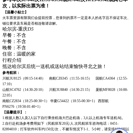
次，以实际出票为准！
【温馨小贴士】
火车票资源有限我们会提前控票，您拿到的票不一定是本人的名字且不保证车次、
铺位要求及车厢是否相连敬请谅解。
哈尔滨-重庆
D5
早餐：
不含
午餐：
不含
晚餐：
不含
住宿：
温暖的家
行程介绍
抵达哈尔滨后统一送机或送站结束愉快寻北之旅！
参考航班：
川航3U8125（09:15-14:40） 南航CZ6345（11:55-16:15） 国航CA4364（12:55-
17:10）
山航SC4762（14:30-20:10） 川航3U8840（14:30-21:15） 厦航MF8028（16:00-
22:05）
南航CZ2834（18:25-00:30+1） 华夏G54422（18:55-00:30+1） 西部航
PN6276（19:50-01:40+1）
【温馨提示】：
1.根据人数2人及2人以下自行乘坐机场大巴赴机场，3人以上机场专车送机/站。
2.自行赴机场参考费用如下（民航班车20元/人.次民航班车咨询电话：0451-
82894010；打车软件叫车约150元/次，不赌车情况下1-1、5小时，请安排好时间以