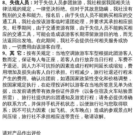
8、失信人员：
对于失信人员参团旅游，我社根据我国相关法
律法规的规定，一律坚决拒绝。但对于其故意隐瞒，我社没有
甄别的义务和能力。报名后，由于失信人员不能购买相应的交
通工具，我社会按该游客临时退团处理，并要求其承担相应损
失。旺季期间，由于交通资源有限，由于失信人员不能购买相
应的交通工具，可能会造成该游客长期滞留旅游目的地，而无
法返回出发地。在此期间，我社不会提供任何相关服务或协
助，一切费用由该游客自理。
9、其 它：
按有关规定：当地空调旅游车车型根据此团游客人
数而定，保证每人每正座，若客人自行放弃当日行程，车费不
予退还。因人力不可抗拒的因素造成行程时间延长或缩短，费
用增加及损失由客人自行承担。行程减少，旅行社退还行程未
产生的费用。确认出团前，如遇国家政策性变化和价格调整，
按国家规定执行，在处理投诉时以游客在当地所签意见单为依
据，出发前请携带有效身份证件原件（以备住宿及火车站验票
所需）、旅行社提供的出团通知及游览行程；请务必提供准确
的联系方式，并保持手机开机状态，以便旅行社与您取得联
系；因不可抗力因素（如飞机、火车晚点）造成的参观景点时
间压缩，旅行社不承担相应连带责任，敬请谅解。
请对产品作出评价