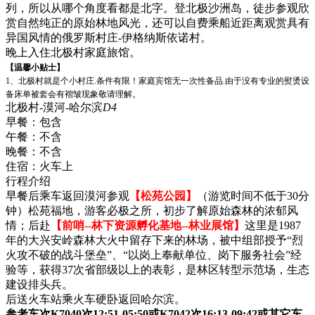
列，所以从哪个角度看都是北字。登北极沙洲岛，徒步参观欣
赏自然纯正的原始林地风光，还可以自费乘船近距离观赏具有
异国风情的俄罗斯村庄-伊格纳斯依诺村。
晚上入住北极村家庭旅馆。
【温馨小贴士】
1、北极村就是个小村庄.条件有限！家庭宾馆无一次性备品.由于没有专业的熨烫设
备床单被套会有褶皱现象敬请理解。
北极村-漠河-哈尔滨
D4
早餐：
包含
午餐：
不含
晚餐：
不含
住宿：
火车上
行程介绍
早餐后乘车返回漠河参观
【松苑公园】
（游览时间不低于30分
钟）松苑福地，游客必极之所，初步了解原始森林的浓郁风
情；后赴
【前哨--林下资源孵化基地--林业展馆】
这里是1987
年的大兴安岭森林大火中留存下来的林场，被中组部授予“烈
火攻不破的战斗堡垒”、“以岗上奉献单位、岗下服务社会”经
验等，获得37次省部级以上的表彰，是林区转型示范场，生态
建设排头兵。
后送火车站乘火车硬卧返回哈尔滨。
参考车次K7040次12:51-05:50或K7042次16:13-09:42或其它车