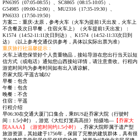
PN6395（07:05-08:55）、SC8865（08:15-10:05）、
G54985（09:00-12:00）、MU2316（17:35-19:30）、
PN6333（17:50-19:50）
方案二：重庆-太原，参考火车（火车为提前1天出发，火车上
不含餐及次日早餐，住宿火车上）（火车提前1天出发）：
K1574（14:52-11:11次日到达）、K1574（14:52-11:33次日到
达）（以上参考交通仅供参考，具体以实际出票为准）
重庆旅行社温馨提示：
火车上请您保管好个人贵重物品，接站导游在您出行当天以短
信方式（或电话）通知您山西接站详情，请注意查收。行程内
游览时间均为参考时间如有出入请谅解。
乔家大院-平遥古城
D2
早餐：
包含
午餐：
包含
晚餐：
不含
住宿：
平遥
行程介绍
早06:30在交通大厦门口集合，乘BUS赴乔家大院（行驶时
间：1.5小时），游览《大红灯笼高高挂》拍摄地—
【乔家大
院AAAA】（游览时间约1.5小时）
，乔家大院即属于遗产型
旅游资源，其始建于1756年，保留了完整的建筑群体，具有很