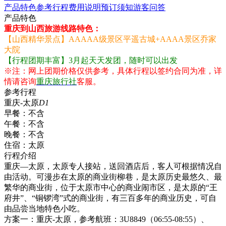
产品特色
参考行程
费用说明
预订须知
游客问答
产品特色
重庆到山西旅游线路特色：
【山西精华景点】AAAAA级景区平遥古城+AAAA景区乔家
大院
【行程团期丰富】3月起天天发团，随时可以出发
※注：网上团期价格仅供参考，具体行程以签约合同为准，详
情请咨询
重庆旅行社
客服。
参考行程
重庆-太原
D1
早餐：
不含
午餐：
不含
晚餐：
不含
住宿：
太原
行程介绍
重庆—太原，太原专人接站，送回酒店后，客人可根据情况自
由活动。可漫步在太原的商业街柳巷，是太原历史最悠久、最
繁华的商业街，位于太原市中心的商业闹市区，是太原的“王
府井”、“铜锣湾”式的商业街，有三百多年的商业历史，可自
由品尝当地特色小吃。
方案一：重庆-太原，参考航班：3U8849（06:55-08:55）、