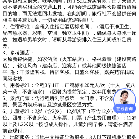
其承担相应损失。旺季期间，由于交通资源有限，由于失信人
员不能购买相应的交通工具，可能会造成该游客长期滞留旅游
目的地，而无法返回出发地。在此期间，旅行社不会提供任何
相关服务或协助，一切费用由该游客自理。
2、住宿标准：全程入住指定酒店标准间，（酒店干净卫生、
配有热水器、彩电、空调、独立卫生间），确保每人每晚一床
位，如遇单男单女时，请听从导游安排入住三人间或补足房
差。
3、参考酒店：
太原新锦快捷、如家酒店（火车站店）、格林豪泰（建设南路
店）、锦江风尚（建南店、迎宾店）或其他同级快捷酒店
平 遥：丰景隆客栈、留宿客栈、日盛久客栈、嘉兴苑客栈或
同级客栈。
4、用餐标准：全程3早1正，正餐标准20元人/次（十人一桌八
菜一汤，不含酒水）（团餐为提前预定，放弃用餐费用不退）
5、景点门票：含行程所列景点第一大门票，不含景点内小门
票、景区内娱乐项目及游览景区交通方式。
6、儿童标准：2岁（含2岁）-12岁以下（不含12岁）,只含车
位、团餐；不含床位、火车票、门票（产生费用自理）；12岁
以上及1.2米以上按照成人操作。儿童如需早餐，请您在酒店
前台现付。
7、地陪服务：当地中文持证导游服务，8人以下司机兼导服务