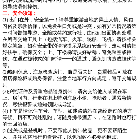
(5)在入厕或洗浴时请格外小心，以避免因有水渍、洗漱液体
类导致滑倒摔伤。
三、安全须知：
(1) 出门在外，安全第一！请尊重旅游当地的风土人情、风俗
习俗及宗教信仰，以免发生口角或是冲突，如有异常情况请第
一时间告知导游、全陪或签约旅行社，由他们出面协商处理；
在所有交通工具上（包括汽车、火车、轮船、飞机）请按相关
规定就坐，如有安全带的请按提示系统好安全带，走动时请把
好扶手，确保安全；上、下楼梯请扶好站稳，避免踏空或摔
伤、在通过旋转式的门时请一一的通过，避免拥挤造成挂伤等
等。
(2)晚间休息，注意检查房门、窗是否关好，贵重物品可放在
酒店保险柜或贴身保管。注意当地车行方向规定，遵守交通规
则。
(3)护照证件及贵重物品随身携带，请勿交给他人或留在车
上、房间内。行走在街上特别注意小偷、抢劫者，遇紧急情
况，尽快报警或通知领队或导游。
(4)下车是请记住车号、车型。如迷路请站在曾经走过的地方
等候、切不可到处乱跑，请随身携带酒店卡，在迷路时也可打
的士回酒店。
(5)过关或是登机时，不要帮他人携带物品，更不要帮陌生
人，并注意将旅行包看管好，以免招致不必要的麻烦。