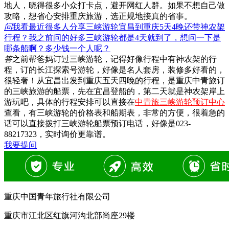
地人，晓得很多小众打卡点，避开网红人群。如果不想自己做
攻略，想省心安排重庆旅游，选正规地接真的省事。
问
我看最近很多人分享三峡游轮宜昌到重庆5天4晚还带神农架
行程？我之前问的好多三峡游轮都是4天就到了，想问一下是
哪条船啊？多少钱一个人呢？
答
之前帮爸妈订过三峡游轮，记得好像行程中有神农架的行
程，订的长江探索号游轮，好像是名人套房，装修多好看的，
很轻奢！从宜昌出发到重庆五天四晚的行程，是重庆中青旅订
的三峡旅游的船票，先在宜昌登船的，第二天就是神农架岸上
游玩吧，具体的行程安排可以直接在
中青旅三峡游轮预订中心
查看，有三峡游轮的价格表和船期表，非常的方便，很着急的
话可以直接拨打三峡游轮船票预订电话，好像是023-
88217323，实时询价更靠谱。
我要提问
重庆中国青年旅行社有限公司
重庆市江北区红旗河沟北部尚座29楼