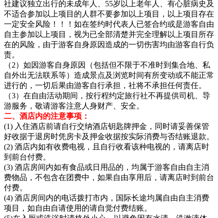
社建议独立出行的未成年人、55岁以上老年人、有心脏病史及
不适合参加以上项目的人群不要参加以上项目，以上项目存在
一定安全风险！！！如在签约时代表人已签合约或是游客自由
自主参加以上项目，视为已全部清楚并完全理解以上项目所存
在的风险，由于游客自身原因造成的一切伤害均由游客自行负
责。
（2）如因游客自身原因（包括但不限于不准时到集合地、私
自外出无法联系等）造成景点及浏览时间有所变动或不能正常
进行的，一切后果由游客自行承担，社将不承担任何责任。
（3）在自由活动期间，按行程约定旅行社不再提供司机、导
游服务，敬请游客注意人身财产、安全。
二、酒店内的注意事项：
(1) 入住酒店前请自行交纳酒店钥匙牌押金，同时请妥善保管
好收据于退房时凭房卡及押金收据按实际消费与否结账退款。
(2) 酒店内如有收费电视，且自行收看该种电视的，请离店时
到前台付费。
(3) 酒店房间内如有食品或日用品的，均属于游客自由自主消
费物品，不包含在团费中，如果自由享用后，请离店时到前台
付费。
(4) 酒店房间内的电话拨打市内，国际长途均属自由自主消费
项目，如自由自请使用的请自觉付费结账。