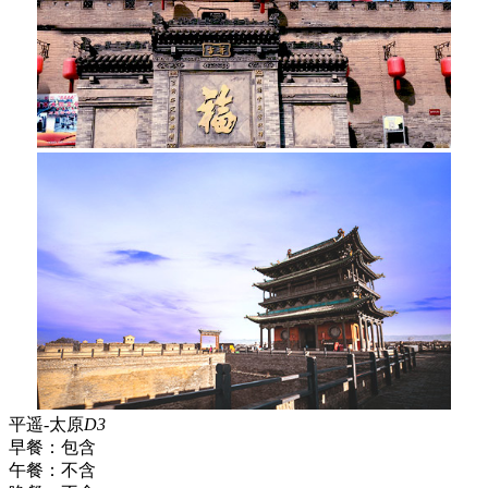
平遥-太原
D3
早餐：
包含
午餐：
不含