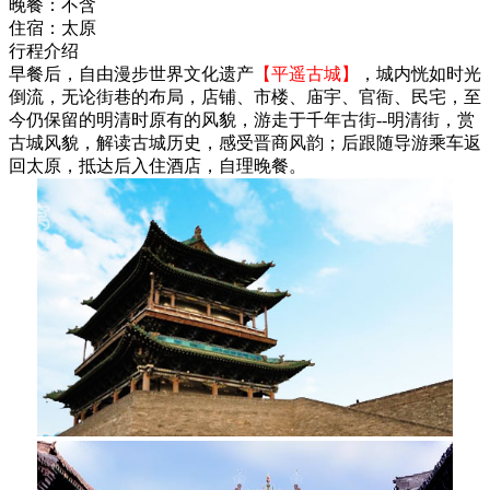
晚餐：
不含
住宿：
太原
行程介绍
早餐后，自由漫步世界文化遗产
【平遥古城】
，城内恍如时光
倒流，无论街巷的布局，店铺、市楼、庙宇、官衙、民宅，至
今仍保留的明清时原有的风貌，游走于千年古街--明清街，赏
古城风貌，解读古城历史，感受晋商风韵；后跟随导游乘车返
回太原，抵达后入住酒店，自理晚餐。