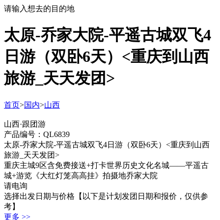
请输入想去的目的地
太原-乔家大院-平遥古城双飞4
日游（双卧6天）<重庆到山西
旅游_天天发团>
首页
>
国内
>
山西
山西·跟团游
产品编号：QL6839
太原-乔家大院-平遥古城双飞4日游（双卧6天）<重庆到山西
旅游_天天发团>
重庆主城9区含免费接送+打卡世界历史文化名城——平遥古
城+游览《大红灯笼高高挂》拍摄地乔家大院
请电询
选择出发日期与价格
【以下是计划发团日期和报价，仅供参
考】
更多 >>