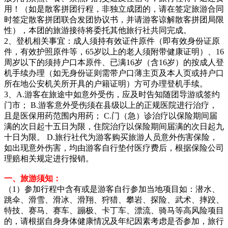
用！（如是散客拼团行程，非独立成团的，请在签定旅游合同
时签定散客拼团联合发团协议书，并请游客谅解散客拼团局限
性），本团的旅游接待将委托其他旅行社共同完成。
2、登机相关事宜：成人须持有效证件原件（即有效身份证原
件，有效护照原件等，65岁以上的老人须附带健康证明）、16
周岁以下的须持户口本原件、已满16岁（含16岁）的按成人登
机手续办理（如无身份证则需带户口薄主页及本人页或持户口
所在地公安机关所开具的户籍证明）方可办理登机手续。
3、A.游客在旅途中如意外受伤，应及时告知随团导游或签约
门市； B.游客意外受伤须在县级以上的正规医院进行治疗，
且是医保用药范围内用药； C.门（急）诊治疗以保险期间届
满的次日起十五日为限，住院治疗以保险期间届满的次日起九
十日为限。 D.旅行社代为游客购买旅游人员意外伤害保险，
如出现意外伤害，均由游客自行垫付医疗费后，根据保险公司
理赔相关规定进行报销。
一、旅游须知：
（1）参加行程中含有或是游客自行参加当地项目如：潜水、
跳伞、滑雪、滑冰、滑翔、狩猎、攀岩、探险、武术、摔跤、
特技、赛马、赛车、蹦极、卡丁车、漂流、骑马等高风险项目
的，请根据自身身体健康情况及年纪因素考虑是否参加，旅行