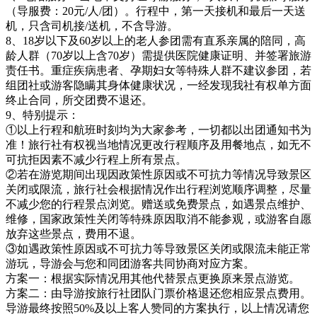
（导服费：20元/人/团）。行程中，第一天接机和最后一天送
机，只含司机接/送机，不含导游。
8、18岁以下及60岁以上的老人参团需有直系亲属的陪同，高
龄人群（70岁以上含70岁）需提供医院健康证明、并签署旅游
责任书。重症疾病患者、孕期妇女等特殊人群不建议参团，若
组团社或游客隐瞒其身体健康状况，一经发现我社有权单方面
终止合同，所交团费不退还。
9、特别提示：
①以上行程和航班时刻均为大家参考，一切都以出团通知书为
准！旅行社有权视当地情况更改行程顺序及用餐地点，如无不
可抗拒因素不减少行程上所有景点。
②若在游览期间出现因政策性原因或不可抗力等情况导致景区
关闭或限流，旅行社会根据情况作出行程浏览顺序调整，尽量
不减少您的行程景点浏览。赠送或免费景点，如遇景点维护、
维修，国家政策性关闭等特殊原因取消不能参观，或游客自愿
放弃这些景点，费用不退。
③如遇政策性原因或不可抗力等导致景区关闭或限流未能正常
游玩，导游会与您和同团游客共同协商对应方案。
方案一：根据实际情况用其他代替景点更换原来景点游览。
方案二：由导游按旅行社团队门票价格退还您相应景点费用。
导游最终按照50%及以上客人赞同的方案执行，以上情况请您