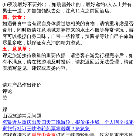
(6)夜晚最好不要外出，如确需外出的，最好邀约3人以上并有
男士一道，并告知领队去处，注意11点之前回酒店。
四、饮食：
如遇餐食中含有跟自身体质过敏相关的食物，请慎重考虑是否
食用，同时敬请注意地域差异带来的水土不服等异常情况，游
客可以根据自身口味，自带一些榨菜，辣酱品等让自己在旅游
尽量多吃，以保证有充沛的精力游览。
五、意见单：
评定旅游接待质量的重要依据，请游客在游览行程完毕后，如
有不满意，请在旅游地及时投诉，请恕返回后无法受理，请如
实填写意见、建议或表扬内容。
请对产品作出评价
评论
赞
|
踩
山西旅游常见问题
问
最近从重庆出发四天三晚游轮，报价多少钱一个人啊？找哪
家旅行社订三峡游轮船票靠谱啊？急急急
答
我直接找的
重庆中青旅
订的三峡游轮船票，这家是重庆本地