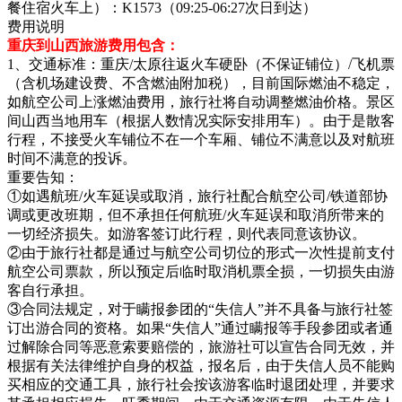
餐住宿火车上）：K1573（09:25-06:27次日到达）
费用说明
重庆到山西旅游费用包含：
1、交通标准：重庆/太原往返火车硬卧（不保证铺位）/飞机票
（含机场建设费、不含燃油附加税），目前国际燃油不稳定，
如航空公司上涨燃油费用，旅行社将自动调整燃油价格。景区
间山西当地用车（根据人数情况实际安排用车）。由于是散客
行程，不接受火车铺位不在一个车厢、铺位不满意以及对航班
时间不满意的投诉。
重要告知：
①如遇航班/火车延误或取消，旅行社配合航空公司/铁道部协
调或更改班期，但不承担任何航班/火车延误和取消所带来的
一切经济损失。如游客签订此行程，则代表同意该协议。
②由于旅行社都是通过与航空公司切位的形式一次性提前支付
航空公司票款，所以预定后临时取消机票全损，一切损失由游
客自行承担。
③合同法规定，对于瞒报参团的“失信人”并不具备与旅行社签
订出游合同的资格。如果“失信人”通过瞒报等手段参团或者通
过解除合同等恶意索要赔偿的，旅游社可以宣告合同无效，并
根据有关法律维护自身的权益，报名后，由于失信人员不能购
买相应的交通工具，旅行社会按该游客临时退团处理，并要求