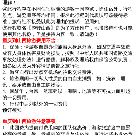
理解！
④此行程存在不同住宿标准的游客一同游览，除住宿外，行程
景点、游览顺序等均相同，报名此行程则代表认可该接待标
准，旅行社不接受以此为理由的投诉，望周知。
⑤行程取名【游转山西】是为了方便推广，地接接待时也可能
使用其他名称，但是接待内容一致，请知悉！
重庆到山西旅游费用不含：
1、保险：请游客自愿办理旅游人身意外险。如因交通事故造
成客人身体伤害及财物损失，按照《中华人民共和国道路交通
事故处理办法》进行赔偿。解释权及理赔权由保险公司负责，
如参团人员为外宾请提前告之旅行社。
2、游客自行出发点至机场的往返交通费用。
3、旅游期间一切私人性质的自由自主消费，如：洗衣，通
讯，娱乐或自由自主购物等。
4、因战争，台风，航班延误，海啸，地震等不可抗力而引起
的一切费用。
5、行程中罗列以外的一切费用。
预订须知
重庆到山西旅游注意事项
1、此团费为提前付费采购的团队优惠价，游客旅游途中自愿
放弃的景点、餐、景点内的交通及住宿等，旅行社将不退还费