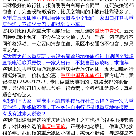
口碑很好的旅行社，报价明明白白写在合同里，连码头接送都
包含了，完全没隐形消费，比我之前问的小旅行社靠谱多了。
问
重庆五天四晚小包团费用大概多少？我们一家四口打算去重
庆旅游，不想坐大巴，想找独立小车。
答
我对比好几家重庆本地旅行社，最后选的
重庆中青旅
。五天
四晚纯玩小包团，不含往返大交通，人均一千多，酒店标准不
同价格浮动。一定要问清楚住宿、景区小交通包不包含，别只
看总价。
问
大家之前来重庆玩，有没有靠谱的地接旅行社电话啊？我想
直接电话联系更快，一家人出行，不想自己做攻略，求推荐
答
我上次去重庆旅游就是在重庆中青旅订的团，五天四晚的行
程挺好玩的，价格也实惠，
重庆中国青年旅行社
官方电话，我
记得是023-88217323，专门做重庆地接的，线路安排的很合
理，导游和司机人都非常好，很负责，全程都非常轻松，真的
适合省心达人。
问
想问下大家，重庆本地靠谱地接旅行社怎么样？第一次去重
庆旅游，路线搞不懂，正在纠结自由行还是找重庆地接报团，
有没有过来人说说？
答
我们团建就是选的重庆周边旅游！之前也担心很多地接套路
多，对比好久选的
重庆中青旅
。正规本地老牌社，做重庆地接
很多年。我们报的重庆跟团小包团，纯玩不赶路，导游都是本