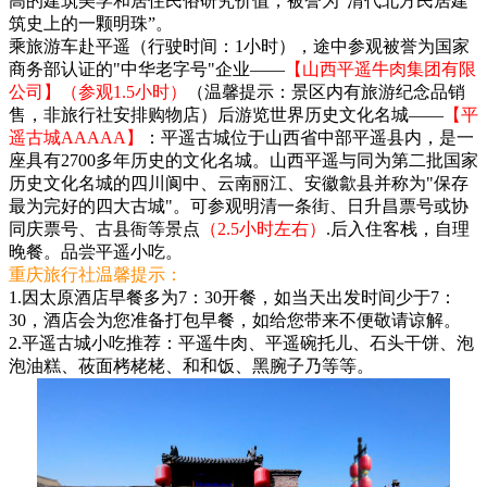
高的建筑美学和居住民俗研究价值，被誉为“清代北方民居建
筑史上的一颗明珠”。
乘旅游车赴平遥（行驶时间：1小时），途中参观被誉为国家
商务部认证的"中华老字号"企业——
【山西平遥牛肉集团有限
公司】（参观1.5小时）
（温馨提示：景区内有旅游纪念品销
售，非旅行社安排购物店）后游览世界历史文化名城——
【平
遥古城AAAAA】
：平遥古城位于山西省中部平遥县内，是一
座具有2700多年历史的文化名城。山西平遥与同为第二批国家
历史文化名城的四川阆中、云南丽江、安徽歙县并称为"保存
最为完好的四大古城"。可参观明清一条街、日升昌票号或协
同庆票号、古县衙等景点
（2.5小时左右）
.后入住客栈，自理
晚餐。品尝平遥小吃。
重庆旅行社温馨提示：
1.因太原酒店早餐多为7：30开餐，如当天出发时间少于7：
30，酒店会为您准备打包早餐，如给您带来不便敬请谅解。
2.平遥古城小吃推荐：平遥牛肉、平遥碗托儿、石头干饼、泡
泡油糕、莜面栲栳栳、和和饭、黑腕子乃等等。