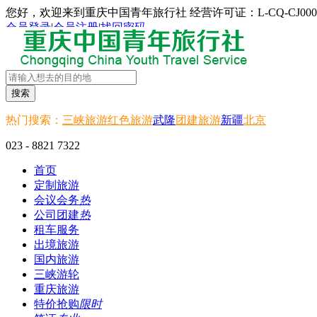
您好，欢迎来到重庆中国青年旅行社 经营许可证：L-CQ-CJ000
会员登录
|
会员注册
|
找回密码
搜索
热门搜索：
三峡旅游
红色旅游
武隆
团建旅游
新疆
北京
023 - 8821 7322
首页
定制旅游
会议会务
热
公司团建
热
租车服务
出境旅游
国内旅游
三峡游轮
重庆旅游
特价抢购
限时