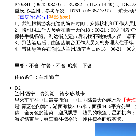
PN6341（06:45-08:50）、3U8821（11:35-13:40）、DK27
重庆北-兰州，参考车次：D751（06:36-13:37）。
【
重庆旅游公司
温馨提示】
1、我社根据游客抵达的航班时间，安排接机组工作人员
2、接机组工作人员会在前一天的18：00-21：00
保持手机畅通。到达指点定点后若找不到接机人员，请不
3、到达酒店后，由酒店前台工作人员为您办理入住手续
4、带团导游会在你抵达兰州/西宁当日的18：00-21
早餐：不含
午餐：不含
晚餐：不含
住宿条件：兰州/西宁
D2
兰州/西宁—青海湖—德令哈/茶卡
早乘车前往中国最美湖泊、中国内陆最大的咸水湖
【青海
是“青蓝色的海”，湖面海拔3106米，面积4456平
毯。金黄色的油菜，迎风飘香；牧民的帐篷，星罗棋布；
游览结束后，乘车前往德令哈，晚住德令哈或茶卡。