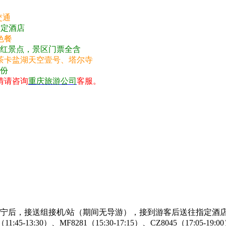
交通
指定酒店
色餐
网红景点，景区门票全含
茶卡盐湖天空壹号、塔尔寺
1份
情请咨询
重庆旅游公司
客服。
/西宁后，接送组接机/站（期间无导游），接到游客后送往指定
:45-13:30）、MF8281（15:30-17:15）、CZ8045（17:05-