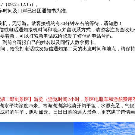
37（09:55-12:15）。
航班/动车时间及口岸已出团通知书为准。
接机，无导游。散客接机约有30分钟左右的等待，请知悉！
之间发短信或电话通知接机时间和地点并留联系方式，请游客注意查
要着急，可以打紧急电话或给您发了短信的电话号码。
，到前台请报自己的姓名以及同行人数拿房卡。
：00之间，给您打电话或发短信通知第二天的出发时间和地点，请
湖二郎剑景区】游览（游览时间2小时，景区电瓶车和游船费用
方公里，湖水平均深度25米。青海湖湖滨地势开阔平坦，水源充足，
成群的牛羊，飘动如云。日出日落的迷人景色，更充满了诗情画