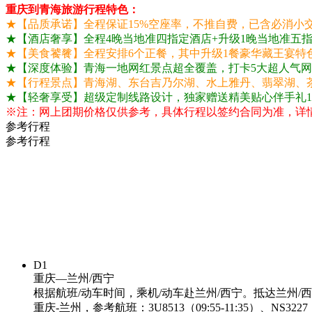
重庆到青海旅游行程特色：
★【品质承诺】全程保证15%空座率，不推自费，已含必消小
★【酒店奢享】全程4晚当地准四指定酒店+升级1晚当地准五
★【美食饕餮】全程安排6个正餐，其中升级1餐豪华藏王宴特
★【深度体验】青海一地网红景点超全覆盖，打卡5大超人气
★【行程景点】青海湖、东台吉乃尔湖、水上雅丹、翡翠湖、
★【轻奢享受】超级定制线路设计，独家赠送精美贴心伴手礼
※注：网上团期价格仅供参考，具体行程以签约合同为准，详
参考行程
参考行程
D1
重庆—兰州/西宁
根据航班/动车时间，乘机/动车赴兰州/西宁。抵达兰州
重庆-兰州，参考航班：3U8513（09:55-11:35）、NS3227（11