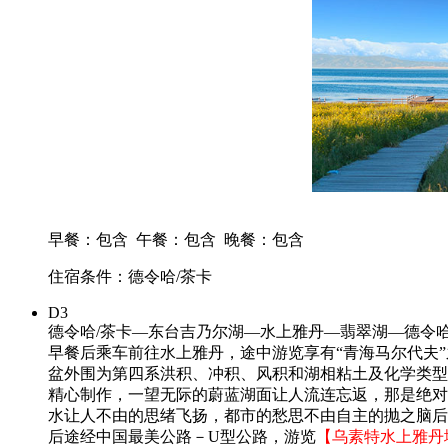
早餐：包含
午餐：包含
晚餐：包含
住宿条件：德令哈/茶卡
D3
德令哈/茶卡—东台吉乃尔湖—水上雅丹—翡翠湖—德令
早餐后乘车前往水上雅丹，途中游览享有“青海马尔代夫”
盆外围为第四系洪积、冲积、风积和湖相粘土及化学类型
精心制作，一望无际的蔚蓝湖面让人流连忘返，那是绝对
水让人不由的思绪飞扬，都市的愁思不由自主的抛之脑后
后途经中国最美公路－U型公路，游览
【乌素特水上雅丹