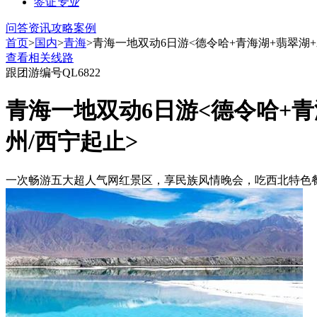
签证
专业
问答
资讯
攻略
案例
首页
>
国内
>
青海
>青海一地双动6日游<德令哈+青海湖+翡翠湖
查看相关线路
跟团游
编号QL6822
青海一地双动6日游<德令哈+
州/西宁起止>
一次畅游五大超人气网红景区，享民族风情晚会，吃西北特色餐