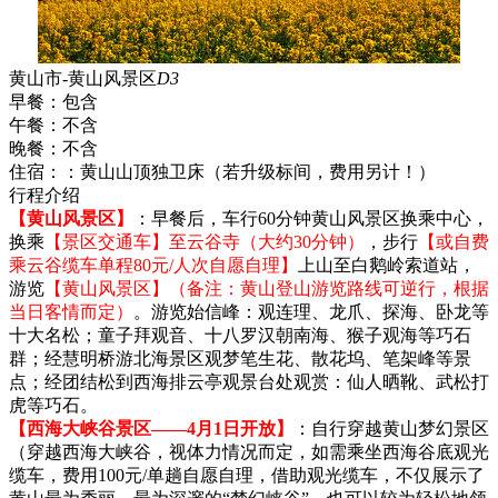
黄山市-黄山风景区
D3
早餐：
包含
午餐：
不含
晚餐：
不含
住宿：
：黄山山顶独卫床（若升级标间，费用另计！）
行程介绍
【黄山风景区】
：早餐后，车行60分钟黄山风景区换乘中心，
换乘
【景区交通车】至云谷寺（大约30分钟）
，步行
【或自费
乘云谷缆车单程80元/人次自愿自理】
上山至白鹅岭索道站，
游览
【黄山风景区】（备注：黄山登山游览路线可逆行，根据
当日客情而定）
。游览始信峰：观连理、龙爪、探海、卧龙等
十大名松；童子拜观音、十八罗汉朝南海、猴子观海等巧石
群；经慧明桥游北海景区观梦笔生花、散花坞、笔架峰等景
点；经团结松到西海排云亭观景台处观赏：仙人晒靴、武松打
虎等巧石。
【西海大峡谷景区——4月1日开放】
：自行穿越黄山梦幻景区
（穿越西海大峡谷，视体力情况而定，如需乘坐西海谷底观光
缆车，费用100元/单趟自愿自理，借助观光缆车，不仅展示了