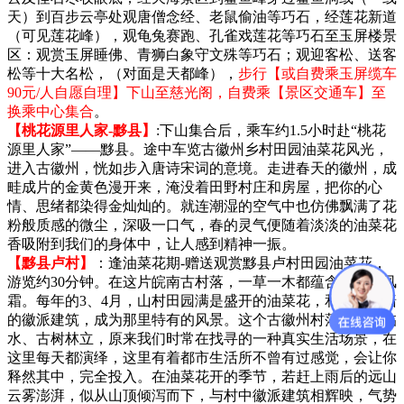
天）到百步云亭处观唐僧念经、老鼠偷油等巧石，经莲花新道
（可见莲花峰），观龟兔赛跑、孔雀戏莲花等巧石至玉屏楼景
区：观赏玉屏睡佛、青狮白象守文殊等巧石；观迎客松、送客
松等十大名松，（对面是天都峰），
步行【或自费乘玉屏缆车
90元/人自愿自理】下山至慈光阁，自费乘【景区交通车】至
换乘中心集合
。
【桃花源里人家-黟县】
:下山集合后，乘车约1.5小时赴“桃花
源里人家”——黟县。途中车览古徽州乡村田园油菜花风光，
进入古徽州，恍如步入唐诗宋词的意境。走进春天的徽州，成
畦成片的金黄色漫开来，淹没着田野村庄和房屋，把你的心
情、思绪都染得金灿灿的。就连潮湿的空气中也仿佛飘满了花
粉般质感的微尘，深吸一口气，春的灵气便随着淡淡的油菜花
香吸附到我们的身体中，让人感到精神一振。
【黟县卢村】
：逢油菜花期-赠送观赏黟县卢村田园油菜花，
游览约30分钟。在这片皖南古村落，一草一木都蕴含着百年风
霜。每年的3、4月，山村田园满是盛开的油菜花，和青瓦白墙
的徽派建筑，成为那里特有的风景。这个古徽州村落，靠山临
水、古树林立，原来我们时常在找寻的一种真实生活场景，在
这里每天都演绎，这里有着都市生活所不曾有过感觉，会让你
释然其中，完全投入。在油菜花开的季节，若赶上雨后的远山
云雾澎湃，似从山顶倾泻而下，与村中徽派建筑相辉映，气势