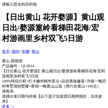
请输入想去的目的地
【日出黄山 花开婺源】黄山观
日出/婺源篁岭看梯田花海/宏
村游画里乡村双飞5日游
首页
>
国内
>
安徽
>
黄山
黄山·跟团游
产品编号：QL6814
【日出黄山 花开婺源】黄山观日出/婺源篁岭看梯田花海/宏村
游画里乡村双飞5日游
100%纯玩行程+打卡徽州精华景点+品尝美味徽菜+升级一晚宏
村奇墅湖别墅楼+夜宿一晚黄山山顶（周六住黄山+100元）
请电询
选择出发日期与价格
【以下是计划发团日期和报价，仅供参
考】
更多 >>