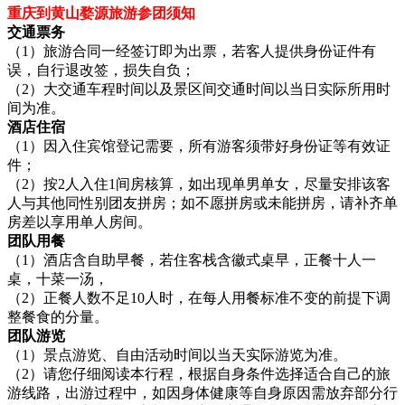
重庆到黄山婺源旅游参团须知
交通票务
（1）旅游合同一经签订即为出票，若客人提供身份证件有
误，自行退改签，损失自负；
（2）大交通车程时间以及景区间交通时间以当日实际所用时
间为准。
酒店住宿
（1）因入住宾馆登记需要，所有游客须带好身份证等有效证
件；
（2）按2人入住1间房核算，如出现单男单女，尽量安排该客
人与其他同性别团友拼房；如不愿拼房或未能拼房，请补齐单
房差以享用单人房间。
团队用餐
（1）酒店含自助早餐，若住客栈含徽式桌早，正餐十人一
桌，十菜一汤，
（2）正餐人数不足10人时，在每人用餐标准不变的前提下调
整餐食的分量。
团队游览
（1）景点游览、自由活动时间以当天实际游览为准。
（2）请您仔细阅读本行程，根据自身条件选择适合自己的旅
游线路，出游过程中，如因身体健康等自身原因需放弃部分行