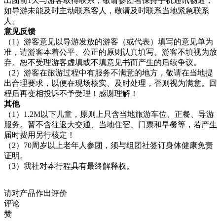
出团前1天与游客取得联系，敬请参团者保持手机通讯畅通，
如导游未能及时主动联系客人，敬请及时联系当地紧急联系
人。
意见反馈
（1）游客意见以导游发放的游客（或代表）填写的意见单为
准，请游客本着公平、公正的原则认真填写。游客不填视为放
弃。恕不受理游客虚填或不填意见书而产生的后续争议。
（2）游客在旅游过程中有服务不满意的地方，敬请在当地提
出合理要求，以便在现场核实、及时处理，否则视为满意。回
程后再变相投诉不予受理！感谢理解！
其他
（1）1.2M以下儿童，原则上只含当地旅游车位、正餐、导游
服务。暂不含往返大交通、当地住宿、门票和早餐等，若产生
届时费用另行核定！
（2）70周岁以上老年人参团，须与组团社签订身体健康免责
证明。
（3）我社对本行程具有最终解释权。
请对产品作出评价
评论
赞