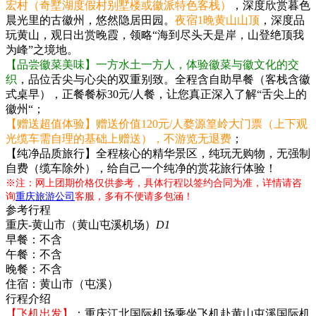
宏村（奇墅湖度假村别墅楼或徽派特色客栈）
，深度欣赏暮色
晨光里的古徽州，悠然隐居田园。
夜宿1晚黄山山顶
，深度品
玩黄山，观日出赏晚霞，领略“海到尽头天是岸，山登绝顶我
为峰”之境地。
【品尝徽菜美味】一方水土一方人，体验徽菜与徽文化的交
织
，品位舌尖与心尖的双重别致。全程含自助早餐（客栈含徽
式桌早），正餐餐标30元/人餐，让您真正深入了解“舌尖上的
徽州“；
【赠送超值体验】赠送价值120元/人婺源篁岭大门票（上下观
光缆车需自理的基础上赠送），不游览无退费
；
【纯净品质旅行】全程核心的精华景区，纯玩无购物，无强制
自费（缆车除外），给自己一个纯净的赏花旅行体验！
※注：网上团期价格仅供参考，具体行程以签约合同为准，详情请咨
询
重庆旅游公司
客服，多有不便请多包涵！
参考行程
重庆-黄山市（黄山屯溪机场）
D1
早餐：
不含
午餐：
不含
晚餐：
不含
住宿：
黄山市（屯溪）
行程介绍
【飞机出发】
：重庆江北国际机场乘坐飞机赴黄山屯溪国际机