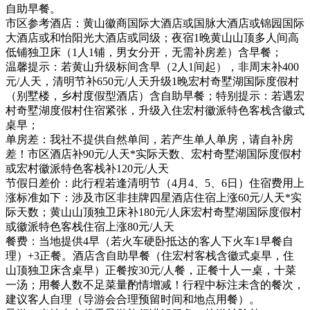
自助早餐。
市区参考酒店：黄山徽商国际大酒店或国脉大酒店或锦园国际
大酒店或和怡阳光大酒店或同级；夜宿1晚黄山山顶多人间高
低铺独卫床（1人1铺，男女分开，无需补房差）含早餐；
温馨提示：若黄山升级标间含早（2人1间起），非周末补400
元/人天，清明节补650元/人天升级1晚宏村奇墅湖国际度假村
（别墅楼，乡村度假型酒店）含自助早餐；特别提示：若遇宏
村奇墅湖度假村住宿紧张，升级入住宏村徽派特色客栈含徽式
桌早；
单房差：我社不提供自然单间，若产生单人单房，请自补房
差！市区酒店补90元/人天*实际天数、宏村奇墅湖国际度假村
或宏村徽派特色客栈补120元/人天
节假日差价：此行程若逢清明节（4月4、5、6日）住宿费用上
涨标准如下：涉及市区非挂牌四星酒店住宿上涨60元/人天*实
际天数；黄山山顶独卫床补180元/人床宏村奇墅湖国际度假村
或徽派特色客栈住宿上涨80元/人天
餐费：当地提供4早（若火车硬卧抵达的客人下火车1早餐自
理）+3正餐。酒店含自助早餐（住宏村客栈含徽式桌早，住
山顶独卫床含桌早）正餐按30元/人餐，正餐十人一桌，十菜
一汤；用餐人数不足菜量酌情增减！行程中标注未含的餐次，
建议客人自理（导游会合理预留时间和地点用餐）。