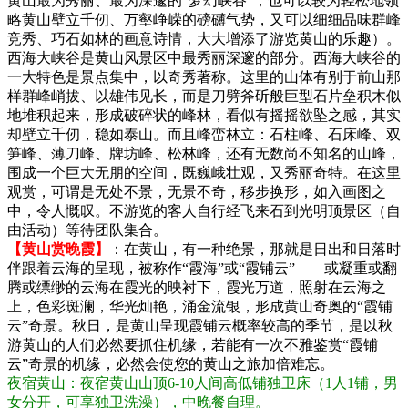
黄山最为秀丽、最为深邃的“梦幻峡谷”，也可以较为轻松地领
略黄山壁立千仞、万壑峥嵘的磅礴气势，又可以细细品味群峰
竞秀、巧石如林的画意诗情，大大增添了游览黄山的乐趣）。
西海大峡谷是黄山风景区中最秀丽深邃的部分。西海大峡谷的
一大特色是景点集中，以奇秀著称。这里的山体有别于前山那
样群峰峭拔、以雄伟见长，而是刀劈斧斫般巨型石片垒积木似
地堆积起来，形成破碎状的峰林，看似有摇摇欲坠之感，其实
却壁立千仞，稳如泰山。而且峰峦林立：石柱峰、石床峰、双
笋峰、薄刀峰、牌坊峰、松林峰，还有无数尚不知名的山峰，
围成一个巨大无朋的空间，既巍峨壮观，又秀丽奇特。在这里
观赏，可谓是无处不景，无景不奇，移步换形，如入画图之
中，令人慨叹。不游览的客人自行经飞来石到光明顶景区（自
由活动）等待团队集合。
【黄山赏晚霞】
：在黄山，有一种绝景，那就是日出和日落时
伴跟着云海的呈现，被称作“霞海”或“霞铺云”——或凝重或翻
腾或缥缈的云海在霞光的映衬下，霞光万道，照射在云海之
上，色彩斑澜，华光灿艳，涌金流银，形成黄山奇奥的“霞铺
云”奇景。秋日，是黄山呈现霞铺云概率较高的季节，是以秋
游黄山的人们必然要抓住机缘，若能有一次不雅鉴赏“霞铺
云”奇景的机缘，必然会使您的黄山之旅加倍难忘。
夜宿黄山：夜宿黄山山顶6-10人间高低铺独卫床（1人1铺，男
女分开，可享独卫洗澡），中晚餐自理。