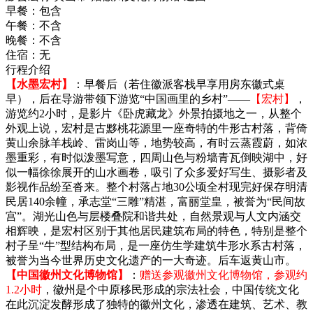
早餐：
包含
午餐：
不含
晚餐：
不含
住宿：
无
行程介绍
【水墨宏村】
：早餐后（若住徽派客栈早享用房东徽式桌
早），后在导游带领下游览“中国画里的乡村”——
【宏村】
，
游览约2小时，是影片《卧虎藏龙》外景拍摄地之一，从整个
外观上说，宏村是古黟桃花源里一座奇特的牛形古村落，背倚
黄山余脉羊栈岭、雷岗山等，地势较高，有时云蒸霞蔚，如浓
墨重彩，有时似泼墨写意，四周山色与粉墙青瓦倒映湖中，好
似一幅徐徐展开的山水画卷，吸引了众多爱好写生、摄影者及
影视作品纷至沓来。整个村落占地30公顷全村现完好保存明清
民居140余幢，承志堂“三雕”精湛，富丽堂皇，被誉为“民间故
宫”。湖光山色与层楼叠院和谐共处，自然景观与人文内涵交
相辉映，是宏村区别于其他居民建筑布局的特色，特别是整个
村子呈“牛”型结构布局，是一座仿生学建筑牛形水系古村落，
被誉为当今世界历史文化遗产的一大奇迹。后车返黄山市。
【中国徽州文化博物馆】
：
赠送参观徽州文化博物馆，参观约
1.2小时
，徽州是个中原移民形成的宗法社会，中国传统文化
在此沉淀发酵形成了独特的徽州文化，渗透在建筑、艺术、教