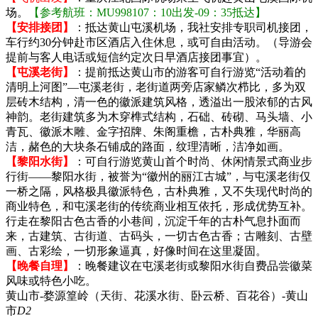
场。
【参考航班：MU998107：10出发-09：35抵达】
【安排接团】
：抵达黄山屯溪机场，我社安排专职司机接团，
车行约30分钟赴市区酒店入住休息，或可自由活动。（导游会
提前与客人电话或短信约定次日早酒店接团事宜）。
【屯溪老街】
：提前抵达黄山市的游客可自行游览“活动着的
清明上河图”—屯溪老街，老街道两旁店家鳞次栉比，多为双
层砖木结构，清一色的徽派建筑风格，透溢出一股浓郁的古风
神韵。老街建筑多为木穿榫式结构，石础、砖砌、马头墙、小
青瓦、徽派木雕、金字招牌、朱阁重檐，古朴典雅，华丽高
洁，赭色的大块条石铺成的路面，纹理清晰，洁净如画。
【黎阳水街】
：可自行游览黄山首个时尚、休闲情景式商业步
行街——黎阳水街，被誉为“徽州的丽江古城”，与屯溪老街仅
一桥之隔，风格极具徽派特色，古朴典雅，又不失现代时尚的
商业特色，和屯溪老街的传统商业相互依托，形成优势互补。
行走在黎阳古色古香的小巷间，沉淀千年的古朴气息扑面而
来，古建筑、古街道、古码头，一切古色古香；古雕刻、古壁
画、古彩绘，一切形象逼真，好像时间在这里凝固。
【晚餐自理】
：晚餐建议在屯溪老街或黎阳水街自费品尝徽菜
风味或特色小吃。
黄山市-婺源篁岭（天街、花溪水街、卧云桥、百花谷）-黄山
市
D2