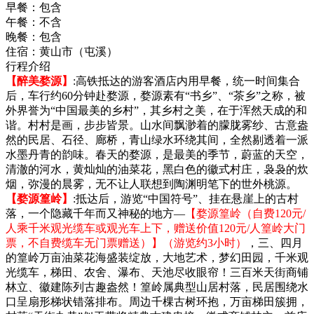
早餐：
包含
午餐：
不含
晚餐：
包含
住宿：
黄山市（屯溪）
行程介绍
【醉美婺源】
:高铁抵达的游客酒店内用早餐，统一时间集合
后，车行约60分钟赴婺源，婺源素有“书乡”、“茶乡”之称，被
外界誉为“中国最美的乡村”，其乡村之美，在于浑然天成的和
谐。村村是画，步步皆景。山水间飘渺着的朦胧雾纱、古意盎
然的民居、石径、廊桥，青山绿水环绕其间，全然剔透着一派
水墨丹青的韵味。春天的婺源，是最美的季节，蔚蓝的天空，
清澈的河水，黄灿灿的油菜花，黑白色的徽式村庄，袅袅的炊
烟，弥漫的晨雾，无不让人联想到陶渊明笔下的世外桃源。
【婺源篁岭】
:抵达后，游览“中国符号”、挂在悬崖上的古村
落，一个隐藏千年而又神秘的地方—
【婺源篁岭（自费120元/
人乘千米观光缆车或观光车上下，赠送价值120元/人篁岭大门
票，不自费缆车无门票赠送）】（游览约3小时）
，三、四月
的篁岭万亩油菜花海盛装绽放，大地艺术，梦幻田园，千米观
光缆车，梯田、农舍、瀑布、天池尽收眼帘！三百米天街商铺
林立、徽建陈列古趣盎然！篁岭属典型山居村落，民居围绕水
口呈扇形梯状错落排布。周边千棵古树环抱，万亩梯田簇拥，