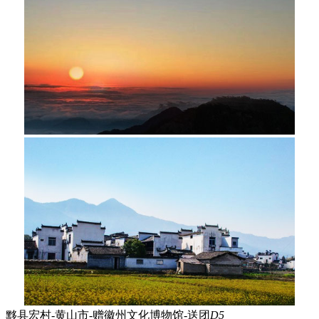
黟县宏村-黄山市-赠徽州文化博物馆-送团
D5