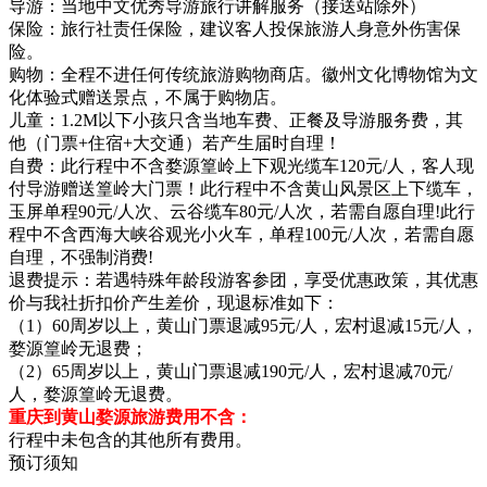
导游：当地中文优秀导游旅行讲解服务（接送站除外）
保险：旅行社责任保险，建议客人投保旅游人身意外伤害保
险。
购物：全程不进任何传统旅游购物商店。徽州文化博物馆为文
化体验式赠送景点，不属于购物店。
儿童：1.2M以下小孩只含当地车费、正餐及导游服务费，其
他（门票+住宿+大交通）若产生届时自理！
自费：此行程中不含婺源篁岭上下观光缆车120元/人，客人现
付导游赠送篁岭大门票！此行程中不含黄山风景区上下缆车，
玉屏单程90元/人次、云谷缆车80元/人次，若需自愿自理!此行
程中不含西海大峡谷观光小火车，单程100元/人次，若需自愿
自理，不强制消费!
退费提示：若遇特殊年龄段游客参团，享受优惠政策，其优惠
价与我社折扣价产生差价，现退标准如下：
（1）60周岁以上，黄山门票退减95元/人，宏村退减15元/人，
婺源篁岭无退费；
（2）65周岁以上，黄山门票退减190元/人，宏村退减70元/
人，婺源篁岭无退费。
重庆到黄山婺源旅游费用不含：
行程中未包含的其他所有费用。
预订须知