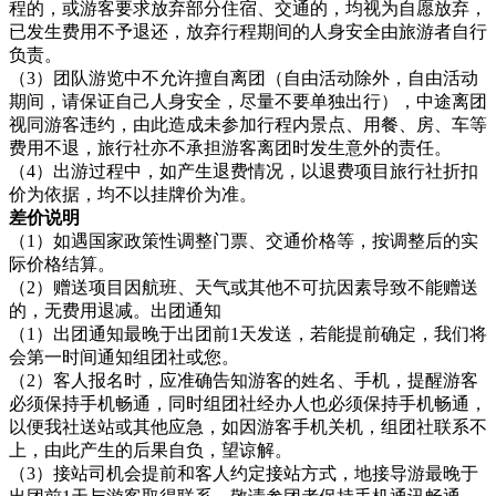
程的，或游客要求放弃部分住宿、交通的，均视为自愿放弃，
已发生费用不予退还，放弃行程期间的人身安全由旅游者自行
负责。
（3）团队游览中不允许擅自离团（自由活动除外，自由活动
期间，请保证自己人身安全，尽量不要单独出行），中途离团
视同游客违约，由此造成未参加行程内景点、用餐、房、车等
费用不退，旅行社亦不承担游客离团时发生意外的责任。
（4）出游过程中，如产生退费情况，以退费项目旅行社折扣
价为依据，均不以挂牌价为准。
差价说明
（1）如遇国家政策性调整门票、交通价格等，按调整后的实
际价格结算。
（2）赠送项目因航班、天气或其他不可抗因素导致不能赠送
的，无费用退减。出团通知
（1）出团通知最晚于出团前1天发送，若能提前确定，我们将
会第一时间通知组团社或您。
（2）客人报名时，应准确告知游客的姓名、手机，提醒游客
必须保持手机畅通，同时组团社经办人也必须保持手机畅通，
以便我社送站或其他应急，如因游客手机关机，组团社联系不
上，由此产生的后果自负，望谅解。
（3）接站司机会提前和客人约定接站方式，地接导游最晚于