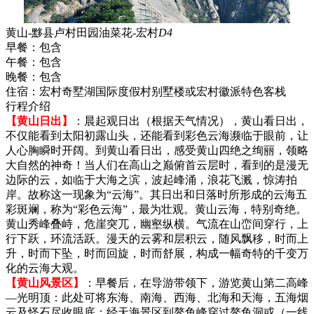
黄山-黟县卢村田园油菜花-宏村
D4
早餐：
包含
午餐：
包含
晚餐：
包含
住宿：
宏村奇墅湖国际度假村别墅楼或宏村徽派特色客栈
行程介绍
【黄山日出】
：晨起观日出（根据天气情况），黄山看日出，
不仅能看到太阳初露山头，还能看到彩色云海濒临于眼前，让
人心胸瞬时开阔。到黄山看日出，感受黄山四绝之绚丽，领略
大自然的神奇！当人们在高山之巅俯首云层时，看到的是漫无
边际的云，如临于大海之滨，波起峰涌，浪花飞溅，惊涛拍
岸。故称这一现象为“云海”。其日出和日落时所形成的云海五
彩斑斓，称为“彩色云海”，最为壮观。黄山云海，特别奇绝。
黄山秀峰叠峙，危崖突兀，幽壑纵横。气流在山峦间穿行，上
行下跃，环流活跃。漫天的云雾和层积云，随风飘移，时而上
升，时而下坠，时而回旋，时而舒展，构成一幅奇特的千变万
化的云海大观。
【黄山风景区】
：早餐后，在导游带领下，游览黄山第二高峰
—光明顶：此处可将东海、南海、西海、北海和天海，五海烟
云及怪石尽收眼底；经天海景区到鳌鱼峰穿过鳌鱼洞或（一线