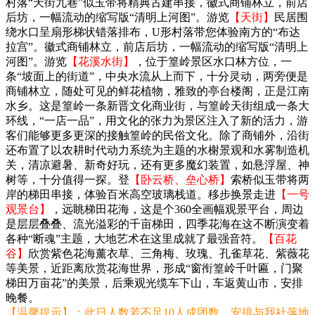
村落“天街九巷”似玉带将精典古建串接，徽式商铺林立，前店
后坊，一幅流动的缩写版“清明上河图”。游览
【天街】
民居围
绕水口呈扇形梯状错落排布，U形村落带您体验南方的“布达
拉宫”。徽式商铺林立，前店后坊，一幅流动的缩写版“清明上
河图”。游览
【花溪水街】
，位于篁岭景区水口林方位，一
条“坡面上的街道”，中央水流从上而下，十分灵动，两旁便是
商铺林立，随处可见的鲜花植物，雅致的亭台楼阁，正是江南
水乡。这是篁岭一条新晋文化商业街，与篁岭天街组成一条大
环线，“一店一品”，用文化的张力为景区注入了新的活力，游
客们能够更多更深的接触篁岭的民俗文化。除了商铺外，沿街
还布置了以农耕时代动力系统为主题的水榭景观和水雾制造机
关，清凉避暑、新奇好玩，还有更多魔幻装置，如悬浮屋、神
树等，十分值得一探。登
【卧云桥、垒心桥】
索桥似玉带将两
岸的梯田串接，体验百米高空玻璃栈道。移步换景走进
【一号
观景台】
，远眺梯田花海，这是个360全画幅观景平台，周边
是层层叠叠、流光溢彩的千亩梯田，四季花海在这不断演变着
各种“断魂”主题，大地艺术在这里成就了最强音符。
【百花
谷】
欣赏紫色花海薰衣草、三角梅、玫瑰、孔雀草花、紫薇花
等美景，近距离欣赏花海世界，形成“窗衔篁岭千叶匾，门聚
梯田万亩花”的美景，后乘观光缆车下山，车返黄山市，安排
晚餐。
【温馨提示】：此日人数若不足10人成团数，安排与我社落地