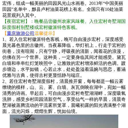
宏伟，组成一幅美丽的田园风光山水画卷。2013年“中国美丽
田园”名单中，黟县卢村油菜花榜上有名。全国只有10处油菜
花景观列入其中。
【夜宿宏村】：晚餐品尝徽州农家风味餐。入住宏村奇墅湖国
际度假村别墅楼或宏村徽派特色客栈。
【
重庆旅游公司
温馨提示】
1、若入住宏村徽派特色客栈，晚可自由漫步宏村，深度感受
晨光暮色里的古徽州。当夜幕降临，华灯初上，行走于宏村的
街巷，没有喧闹，只有宁静，呼吸夜的清新，闻着花的浪漫，
仿佛在另一个世界。这种美，一定要身临其间才能感受。黛瓦
白墙和串串红灯笼映照中，让雅致的宏村增添鲜活的色调。踱
步塘边，水平如镜，心若止水，处处盈溢着温婉与思恋，蓄涵
优雅与古典，使得古村更显恬静与端庄。
2、若住宏村奇墅湖度假村，清晨推开窗，每每都是一幅云雾
缭绕的模样，山、云、雾、白墙、灰瓦倒咉在湖中，宛如一幅
清秀的诗画。早起后，可自由漫步宏村奇墅湖湖畔，深度吸氧
洗肺，感受乡村田园清新空气，享受仙气一样的早晨，清晨奇
墅湖被蒸腾流动的平流雾所笼罩，晨曦初露的阳光洒满整个湖
面，流光闪烁，熠熠生辉，恍如仙境。