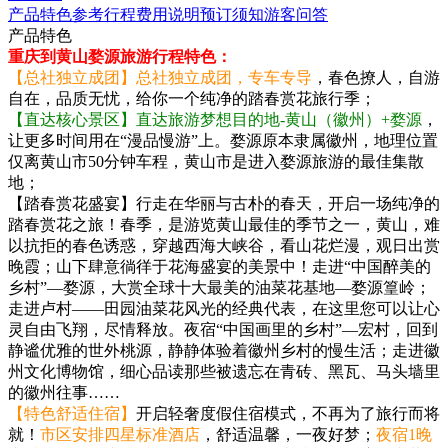
产品特色
参考行程
费用说明
预订须知
游客问答
产品特色
重庆到黄山婺源旅游行程特色：
【总社独立成团】总社独立成团，专车专导
，春色撩人，自游
自在，品质无忧，给你一个纯净的踏春赏花旅行季；
【直达核心景区】直达旅游梦想目的地-黄山（徽州）+婺源
，
让更多时间用在“漫品慢游”上。婺源原本隶属徽州，地理位置
仅离黄山市50分钟车程，黄山市是进入婺源旅游的最佳集散
地；
【踏春赏花盛宴】行走在华丽与古朴的春天，开启一场纯净的
踏春赏花之旅！春季，是游览黄山最佳的季节之一，黄山，难
以抗拒的春色诱惑，穿越西海大峡谷，看山花烂漫，观日出赏
晚霞；山下肆意徜徉于花海盛宴的美景中！走进“中国醉美的
乡村”—婺源，大赏全球十大最美的油菜花基地—婺源篁岭；
走进卢村——田园油菜花风光的经典代表，在这里您可以让心
灵自由飞翔，尽情释放。夜宿“中国画里的乡村”—宏村，回到
静谧优雅的世外桃源，静静体验着徽州乡村的慢生活；走进徽
州文化博物馆，细心品读那些被遗忘在青砖、黑瓦、马头墙里
的徽州往事……
【特色舒适住宿】
开启轻奢度假住宿模式，不再为了旅行而将
就！
市区安排四星标准酒店
，舒适温馨，一夜好梦；
夜宿1晚