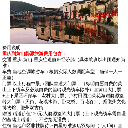
费用说明
重庆到黄山婺源旅游费用包含：
交通:重庆-黄山-重庆往返航班经济舱（具体航班以出团通知为
准）
车费:当地空调旅游车（根据实际人数调配车型，确保一人一
正座）
门票:以上行程中景点团队首道大门票：（标明自愿自费的黄
山上下缆车及必须自费的篁岭观光缆车除外）含黄山大门票
+上下景区环保车、宏村大门票、卢村田园油菜花海赠婺源篁
岭大门票（天街、花溪水街、卧龙桥、百花谷）、赠徽州文化
博物馆、徽州双古街
赠送:赠送价值120元/人婺源篁岭大门票（上下观光缆车需自理
的基础上赠送），不游览无退费；
住宿:当地市区非挂牌待评四星标准酒店双标间（2人1间）含