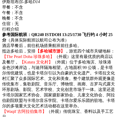
伊斯坦布尔-多哈
D14
早餐：
不含
午餐：
不含
晚餐：
不含
住宿：
无
行程介绍
参考国际航班：QR240 ISTDOH 13:25/1730 飞行约 4 小时 25
分
（具体实际航班以航司公布为准）
酒店早餐后，前往机场搭乘航班前往多哈。
抵达多哈后，安排
【多哈城市游】
，游览四个城市关键地标：
【The Pearl Doha 珍珠多哈】
（外观）这里有最优质的商店以
及餐厅 。
【Katara 文化村】
（外观）位于多哈海滨、珍珠港
金色沙滩岸边，与迪拜隔海相望。占地面积 99 公顷，是卡塔
尔传统建筑，也是卡塔尔引以为自豪的文化遗产。卡塔拉文化
村汇聚了众多国际艺术、文化和美食。整个建筑群外观更像是
传统集市，集歌剧院、音乐厅、博物馆、画廊、古罗马式露天
环形剧场、影院、艺术学校、文化创意市场于一体。这里还是
卡塔尔国家艺术协会、国家摄影家协会、儿童文化协会、阿拉
伯剧院联盟与卡塔尔音乐学院、卡塔尔爱乐乐团的驻地。卡塔
尔的多项重大文化艺术活动都在这里举办。
【Waqif 古阿拉伯集市】
（外观）传统珠宝、香料以及手工艺
品。