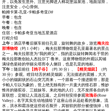
开，以免发生意外。注意光脚进入棉花堡温泉池，地面湿滑，
注意安全，小心滑倒。
帕姆卡莱-孔亚-卡帕多奇亚
D8
早餐：
包含
午餐：
包含
晚餐：
包含
住宿：
卡帕多奇亚当地五星酒店
行程介绍
上午：
酒店早餐后驱车前往孔亚，旋转舞的故乡，游览
梅夫拉
那博物馆
（约 1 小时），梅夫拉那博物馆是孔亚最著名的景点
之一，梅夫拉那意为“我的师父”，指的是以旋转舞闻名于世的
梅夫拉那教创始人杰拉尔丁·鲁米。这座博物馆的外观以其铺
满绿色瓷砖的华丽尖塔而令人侧目，也是孔亚的地标。
下午：
随后前往
【鸽子谷】
（约 30 分）、
【精灵烟囱】
（约
30 分）参观。瞠目结舌的精灵烟囱，无法描述的震撼，大大
小小的烟囱状的石山突兀而来，一个跟着一个撞进眼帘，那是
卡帕人引以为豪的，世上绝无独有的一片庞大的怪石群，惟妙
惟肖的骆驼谷、三姐妹等。来此地的人们，无不发挥各自的丰
富联想，定能让人流连忘返。之后特别安排参观
玫瑰谷
(Rose
Valley)，名字其实生动地描绘了这座山谷从远处看的形象。流
水，洪水和霜冻使这些岩石裂开，其较软的部分被侵蚀掉，结
果留下一种奇异月亮状地貌。它由锥形、金字塔形以及被称