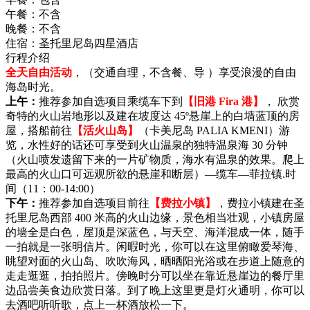
午餐：
不含
晚餐：
不含
住宿：
圣托里尼岛四星酒店
行程介绍
全天自由活动
，（交通自理，不含餐、导 ）享受浪漫的自由
海岛时光。
上午：
推荐参加自选项目乘缆车下到
【旧港 Fira 港】
， 欣赏
奇特的火山岩地形以及建在坡度达 45º悬崖上的白墙蓝顶的房
屋，搭船前往
【活火山岛】
（卡美尼岛 PALIA KMENI）游
览，水性好的话还可享受到火山温泉的独特温泉海 30 分钟
（火山喷发遗留下来的一片矿物质，海水有温泉的效果。爬上
最高的火山口可远观所欲的悬崖和断层）—缆车—菲拉镇.时
间（11：00-14:00）
下午：
推荐参加自选项目前往
【费拉小镇】
，费拉小镇建在圣
托里尼岛西部 400 米高的火山边缘，景色相当壮观，小镇房屋
的墙全是白色，屋顶是深蓝色，与天空、海洋混成一体，随手
一拍就是一张明信片。闲暇时光，你可以在这里俯瞰爱琴海、
眺望对面的火山岛、吹吹海风，晒晒阳光浴或在步道上随意的
走走逛逛，拍拍照片。傍晚时分可以坐在靠近悬崖边的餐厅里
边品尝美食边欣赏日落。到了晚上这里更是灯火通明，你可以
去酒吧听听歌，点上一杯酒放松一下。