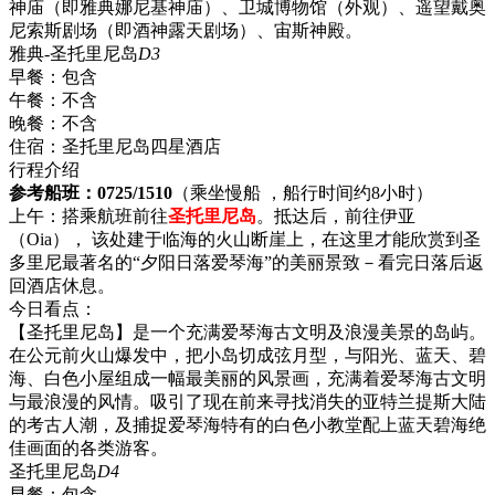
神庙（即雅典娜尼基神庙）、卫城博物馆（外观）、遥望戴奥
尼索斯剧场（即酒神露天剧场）、宙斯神殿。
雅典-圣托里尼岛
D3
早餐：
包含
午餐：
不含
晚餐：
不含
住宿：
圣托里尼岛四星酒店
行程介绍
参考船班：0725/1510
（乘坐慢船 ，船行时间约8小时）
上午：搭乘航班前往
圣托里尼岛
。抵达后，前往伊亚
（Oia）， 该处建于临海的火山断崖上，在这里才能欣赏到圣
多里尼最著名的“夕阳日落爱琴海”的美丽景致－看完日落后返
回酒店休息。
今日看点：
【圣托里尼岛】是一个充满爱琴海古文明及浪漫美景的岛屿。
在公元前火山爆发中，把小岛切成弦月型，与阳光、蓝天、碧
海、白色小屋组成一幅最美丽的风景画，充满着爱琴海古文明
与最浪漫的风情。吸引了现在前来寻找消失的亚特兰提斯大陆
的考古人潮，及捕捉爱琴海特有的白色小教堂配上蓝天碧海绝
佳画面的各类游客。
圣托里尼岛
D4
早餐：
包含