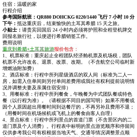
住宿：
温暖的家
行程介绍
参考国际航班：QR880 DOHCKG 0220/1440 飞行 7 小时 10 分
下午：
抵达重庆后，结束愉快的土耳其希腊 15 天之旅。
小贴士：
请贵宾回国后 24 小时内必须将护照和全程登机牌交
回报名旅行社，以便进行希腊销签工作。
费用说明
重庆到希腊+土耳其旅游
报价包含：
1、机票标准：重庆起止全程团队经济舱机票及机场税，团队
机票不允许改名、退票、改票、改期。（不含航空公司临时新
增燃油附加费）
2、酒店标准：行程中所列星级酒店的双人间（标准为二人一
房，如需入住单间则另付单间差费用或我社有权利提前说明情
况并调整夫妻及亲属住宿安排）
3、用餐标准：行程中所列餐食，午晚餐为中式团队餐或特色
餐（以行程为准）。（请根据不同目的国写明）如果不用餐或
因个人原因超出用餐时间到达餐厅的，不再另补且费用不退；
（用餐时间在机场候机或飞机上的餐食由客人自理）
4、景点标准：行程中所列景点的首道门票（不含景区内的二
道门票及个人消费）。行程表中标明的景点游览顺序和停留间
仅供参考我公司有权根据当地天气、交通等情况调整景点顺