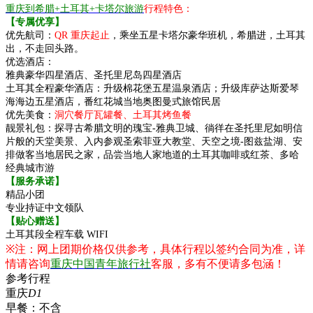
重庆到希腊+土耳其+卡塔尔旅游
行程特色：
【专属优享】
优先航司：
QR 重庆起止
，乘坐五星卡塔尔豪华班机，希腊进，土耳其
出，不走回头路。
优选酒店：
雅典豪华四星酒店、圣托里尼岛四星酒店
土耳其全程豪华酒店：升级棉花堡五星温泉酒店；升级库萨达斯爱琴
海海边五星酒店，番红花城当地奥图曼式旅馆民居
优先美食：
洞穴餐厅瓦罐餐、土耳其烤鱼餐
靓景礼包：探寻古希腊文明的瑰宝-雅典卫城、徜徉在圣托里尼如明信
片般的天堂美景、入内参观圣索菲亚大教堂、天空之境-图兹盐湖、安
排做客当地居民之家，品尝当地人家地道的土耳其咖啡或红茶、多哈
经典城市游
【服务承诺】
精品小团
专业持证中文领队
【贴心赠送】
土耳其段全程车载 WIFI
※注：网上团期价格仅供参考，具体行程以签约合同为准，详
情请咨询
重庆中国青年旅行社
客服，多有不便请多包涵！
参考行程
重庆
D1
早餐：
不含