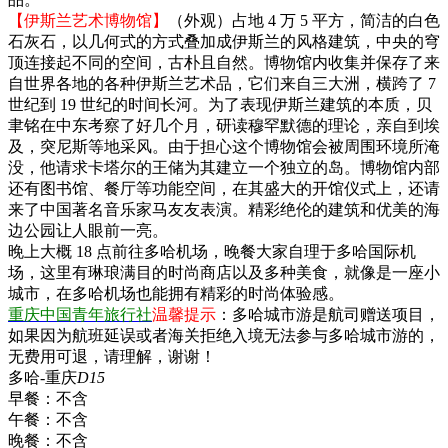
【伊斯兰艺术博物馆】
（外观）占地 4 万 5 平方，简洁的白色
石灰石，以几何式的方式叠加成伊斯兰的风格建筑，中央的穹
顶连接起不同的空间，古朴且自然。博物馆内收集并保存了来
自世界各地的各种伊斯兰艺术品，它们来自三大洲，横跨了 7
世纪到 19 世纪的时间长河。为了表现伊斯兰建筑的本质，贝
聿铭在中东考察了好几个月，研读穆罕默德的理论，亲自到埃
及，突尼斯等地采风。由于担心这个博物馆会被周围环境所淹
没，他请求卡塔尔的王储为其建立一个独立的岛。博物馆内部
还有图书馆、餐厅等功能空间，在其盛大的开馆仪式上，还请
来了中国著名音乐家马友友表演。精彩绝伦的建筑和优美的海
边公园让人眼前一亮。
晚上大概 18 点前往多哈机场，晚餐大家自理于多哈国际机
场，这里有琳琅满目的时尚商店以及多种美食，就像是一座小
城市，在多哈机场也能拥有精彩的时尚体验感。
重庆中国青年旅行社
温馨提示
：多哈城市游是航司赠送项目，
如果因为航班延误或者海关拒绝入境无法参与多哈城市游的，
无费用可退，请理解，谢谢！
多哈-重庆
D15
早餐：
不含
午餐：
不含
晚餐：
不含