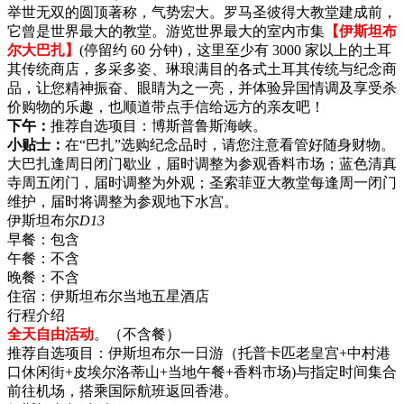
举世无双的圆顶著称，气势宏大。罗马圣彼得大教堂建成前，
它曾是世界最大的教堂。游览世界最大的室内市集
【伊斯坦布
尔大巴扎】
(停留约 60 分钟)，这里至少有 3000 家以上的土耳
其传统商店，多采多姿、琳琅满目的各式土耳其传统与纪念商
品，让您精神振奋、眼睛为之一亮，并体验异国情调及享受杀
价购物的乐趣，也顺道带点手信给远方的亲友吧！
下午：
推荐自选项目：博斯普鲁斯海峡。
小贴士：
在“巴扎”选购纪念品时，请您注意看管好随身财物。
大巴扎逢周日闭门歇业，届时调整为参观香料市场；蓝色清真
寺周五闭门，届时调整为外观；圣索菲亚大教堂每逢周一闭门
维护，届时将调整为参观地下水宫。
伊斯坦布尔
D13
早餐：
包含
午餐：
不含
晚餐：
不含
住宿：
伊斯坦布尔当地五星酒店
行程介绍
全天自由活动
。（不含餐）
推荐自选项目：伊斯坦布尔一日游（托普卡匹老皇宫+中村港
口休闲街+皮埃尔洛蒂山+当地午餐+香料市场)与指定时间集合
前往机场，搭乘国际航班返回香港。