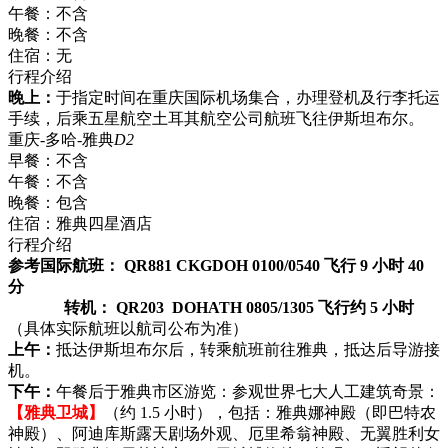
午餐：
不含
晚餐：
不含
住宿：
无
行程介绍
晚上：
于指定时间在重庆国际机场集合，办理登机及行李托运
手续，后乘五星航空土耳其航空公司航班飞往伊斯坦布尔。
重庆-多哈-雅典
D2
早餐：
不含
午餐：
不含
晚餐：
包含
住宿：
雅典四星酒店
行程介绍
参考国际航班： QR881 CKGDOH 0100/0540 飞行 9 小时 40
分
转机： QR203 DOHATH 0805/1305 飞行约 5 小时
（具体实际航班以航司公布为准）
上午：
抵达伊斯坦布尔后，转乘航班前往雅典，抵达后导游接
机。
下午：
午餐后于雅典市区游览：参观世界七大人工建筑奇景：
【雅典卫城】
（约 1.5 小时），包括：雅典娜神殿（即巴特农
神殿）、阿迪库斯露天剧场外观、厄里希翁神殿、无翼胜利女