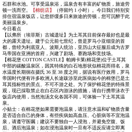
石群和水池。可享受温泉浴，温泉含有丰富的矿物质，旅途劳
顿一洗而空。
【棉纺店】
（停留约 1 小时）。今日我们特别安
排住宿温泉饭店，让您舒缓多日来旅途的劳顿，您可沉醉于此
美丽温泉乡。
今日看点
【以弗所（埃菲斯）古城遗址】为土耳其目前保存最好也是最
大的露天遗址。建于公元前七世纪，曾是罗马小亚细亚的首
都，曾经为利底亚人、波斯人统治，亚历山大征服后成为古罗
马帝国在亚洲的首府，兴建了剧场、赛跑场和竞技场。
【棉花堡 COTTON CASTLE】帕姆卡莱(棉花堡)位于土耳其
中部的碳酸温泉区，因其特殊的白石地形状似棉花而得名，泉
水温度长期徊在摄氏 36 至 38 度之间，据说有医疗效用，罗马
帝国时代便有许多欧洲人长途跋涉至此医病如今的棉堡已是土
耳其指标性的景点、不可不游之处。为了保护棉花堡的特殊景
观，现已採取禁止在白石区内游泳的措施，请自行携带泳衣于
饭店内使用，当然泡汤文化各国不同，可体验一下土耳其温
泉。
小贴士：在棉花堡如果需要泡温泉，请注意水温和矿物质含量
是否适合自己的身体，有些疾病如高血压、心脏病等不宜泡温
泉，请遵守医嘱；建议不要独自一人浸泡，并避免空腹、饭
后、酒后泡温泉；如在浸泡温泉时一旦有不适反应请立即离