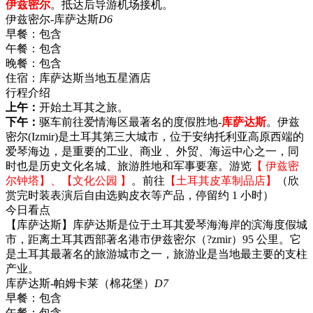
伊兹密尔
。抵达后导游机场接机。
伊兹密尔-库萨达斯
D6
早餐：
包含
午餐：
包含
晚餐：
包含
住宿：
库萨达斯当地五星酒店
行程介绍
上午：
开始土耳其之旅。
下午：
驱车前往爱情海区最著名的度假胜地-
库萨达斯
。伊兹
密尔(Izmir)是土耳其第三大城市，位于安纳托利亚高原西端的
爱琴海边，是重要的工业、商业 、外贸、海运中心之一，同
时也是历史文化名城、旅游胜地和军事要塞。游览
【 伊兹密
尔钟塔】、【文化公园 】
。前往
【土耳其皮革制品店】
（欣
赏完时装表演后自由选购皮衣等产品，停留约 1 小时）
今日看点
【库萨达斯】库萨达斯是位于土耳其爱琴海海岸的滨海度假城
市，距离土耳其西部著名港市伊兹密尔（?zmir）95 公里。它
是土耳其最著名的旅游城市之一，旅游业是当地最主要的支柱
产业。
库萨达斯-帕姆卡莱（棉花堡）
D7
早餐：
包含
午餐：
包含