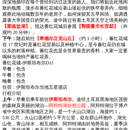
深深地烙印在每个曾经到访过这里的旅人。我们将贴近此地闲
散的氛围，漫步在番红花城沿著山坡起伏的狭窄巷弄内，细细
观察此地动辄数百年的老房子，如何保留其古早风情、低调透
露著大帝国昔日的荣光。途中路过有着土耳其天空之境美称的
【图兹盐湖】
。抵达番红花城后参观
【鄂图曼市长官邸】
（外
观约 20 分钟）。
下午：
随后前往
【希德尔立克山丘】
（约 1 小时），蕃红花城
在 17 世纪时是蕃红花贸易以及种植中心，至今蕃红花仍在城
以东的村落种植。蕃红花也是全世界最贵的香料，大家一定要
喝杯当地特产蕃红花茶。
番红花城-伊斯坦布尔
D11
早餐：
包含
午餐：
包含
晚餐：
包含
住宿：
伊斯坦布尔当地五星酒店
行程介绍
上午：
早餐后乘车前往
伊斯坦布尔
。途经土耳其黑海地区茂密
的森林及美丽的湖泊—
阿邦特湖自然公园
，阿邦特湖位于博卢
省中央区和黑海地区之间，是一个火山口湖泊，海拔约 1，
530 公尺，火山口面积约 5 平方公里，处在群山环抱中，湖光
山色，青山绿水，相互成映。阿邦特湖由於地势高耸，夏季凉
爽，宜於消暑；春天百花盛开，宜於踏青；冬季雪封，适宜滑