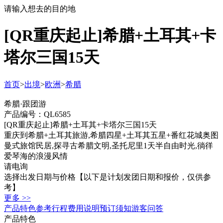
请输入想去的目的地
[QR重庆起止]希腊+土耳其+卡
塔尔三国15天
首页
>
出境
>
欧洲
>
希腊
希腊·跟团游
产品编号：QL6585
[QR重庆起止]希腊+土耳其+卡塔尔三国15天
重庆到希腊+土耳其旅游,希腊四星+土耳其五星+番红花城奥图
曼式旅馆民居,探寻古希腊文明,圣托尼里1天半自由时光,徜徉
爱琴海的浪漫风情
请电询
选择出发日期与价格
【以下是计划发团日期和报价，仅供参
考】
更多 >>
产品特色
参考行程
费用说明
预订须知
游客问答
产品特色