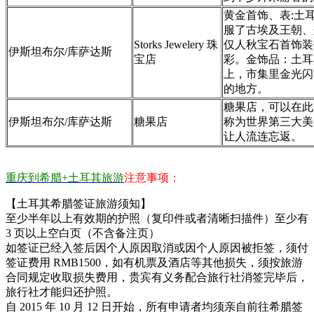
黄金首饰、表:土
服了古埃及王朝、
Storks Jewelery 珠
仅人秋宝石首饰装
伊斯坦布尔/库萨达斯
宝店
彩。金饰品：土耳其
上，市集里金光闪
的地方。
糖果店，可以在此
伊斯坦布尔/库萨达斯
糖果店
称为世界第三大美
让人流连忘返。
重庆到希腊+土耳其旅游
注意事项：
【土耳其希腊签证旅游须知】
至少半年以上有效期的护照（复印件或者清晰扫描件）至少有
3 页以上空白页（不含备注页）
如签证已经入签后因个人原因取消或因个人原因被拒签，须付
签证费用 RMB1500，如有机票及酒店等其他损失，须按旅游
合同规定收取损失费用，贵宾有义务配合旅行社消签完毕后，
旅行社才能归还护照。
自 2015 年 10 月 12 日开始，所有申请者均须亲自前往希腊签