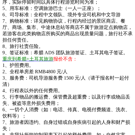
序，实际停留时间以具体行程游览时间为准；
5、用车标准：空调旅游巴士（一人一正座）；
6、司导标准：全程中文领队、境外专业司机和中文导游
7、购物标准：详见购物协议，行程内经过的景区商店、餐
厅、商场、集市、中途休息站等商店不属于旅游定点购物店，
若游客在此类购物店所购买的商品出现质量问题，旅行社不承
担任何责任。
8、旅行社责任险。
9、签证标准：希腊 ADS 团队旅游签证、土耳其电子签证。
重庆到希腊+土耳其旅游
报价不含：
1、护照费用。
2、全程单房差 RMB4800 元/人
3、服务费：司机导游服务费 1500 元/人（请于报名时一起付
清）
4、行程表以外的任何费用。
5、行李物品的搬运费、保管费及超重费；以及行李或物品丢
失、被盗等意外损失费用；
6、一切个人消费（如：电话、传真、电视付费频道、洗衣、
饮料等）；
7、旅游者因违约、自身过错或自身疾病引起的人身和财产损
失；
8、非我社所能控制因素下引起的额外费用，如：自然灾害、