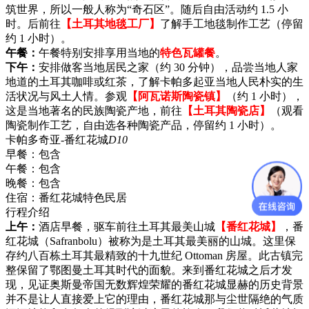
筑世界，所以一般人称为“奇石区”。随后自由活动约 1.5 小
时。后前往
【土耳其地毯工厂】
了解手工地毯制作工艺（停留
约 1 小时）。
午餐：
午餐特别安排享用当地的
特色瓦罐餐
。
下午：
安排做客当地居民之家（约 30 分钟），品尝当地人家
地道的土耳其咖啡或红茶，了解卡帕多起亚当地人民朴实的生
活状况与风土人情。参观
【阿瓦诺斯陶瓷镇】
（约 1 小时），
这是当地著名的民族陶瓷产地，前往
【土耳其陶瓷店】
（观看
陶瓷制作工艺，自由选各种陶瓷产品，停留约 1 小时）。
卡帕多奇亚-番红花城
D10
早餐：
包含
午餐：
包含
晚餐：
包含
住宿：
番红花城特色民居
行程介绍
上午：
酒店早餐，驱车前往土耳其最美山城
【番红花城】
，番
红花城（Safranbolu）被称为是土耳其最美丽的山城。这里保
存约八百栋土耳其最精致的十九世纪 Ottoman 房屋。此古镇完
整保留了鄂图曼土耳其时代的面貌。来到番红花城之后才发
现，见证奥斯曼帝国无数辉煌荣耀的番红花城显赫的历史背景
并不是让人直接爱上它的理由，番红花城那与尘世隔绝的气质