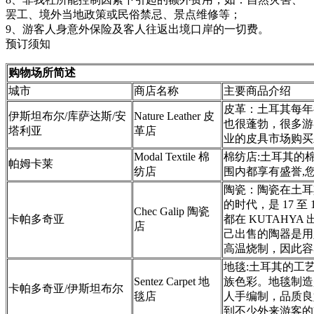
罢工、境外当地政策或民俗禁忌、景点维修等；
9、游客人身意外保险及客人往返出境口岸的一切费。
预订须知
购物场所简述
城市
商店名称
主要商品介绍
皮革：土耳其每年
伊斯坦布尔/库萨达斯/安
Nature Leather 皮
也很蓬勃，很多游
塔利亚
革店
业的皮具市场购买
Modal Textile 棉
棉纺店:土耳其的
帕姆卡莱
纺店
围内都享有盛誉,
陶瓷：陶瓷在土耳
的时代，是 17 至
Chec Galip 陶瓷
卡帕多奇亚
都在 KUTAHY
店
己出售的陶器是用
高温烧制，因此容
地毯:土耳其的工
Sentez Carpet 地
族色彩。地毯制造
卡帕多奇亚/伊斯坦布尔
毯店
人手编制，品质良
到不少外来游客的