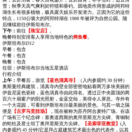
雪；秋季天高气爽利於狩猎和垂钓。因地质作用形成的阿邦特
湖生长有很多植物，极具露天娱乐开发潜力。正因为它的这些
特点，1150公顷大的阿邦特湖在 1988 年被评为自然公园。随
后继续前往伊斯坦布尔。
下午：
前往
【珠宝店】
。
晚餐特别安排客人享用当地特色的
烤鱼餐
。
伊斯坦布尔
D12
早餐：
包含
午餐：
包含
晚餐：
包含
住宿：
伊斯坦布尔当地五星酒店
行程介绍
上午：
早餐后，游览
【蓝色清真寺】
（入内参观约 30 分钟）
奥斯曼经典建筑，清真寺内壁全部密密地贴着两万多块美丽的
伊兹尼蓝色瓷砖，蓝色清真寺由此得名。透过正中央圆顶的两
百六十扇窗户的阳光照射，金蓝交灿，美得令人屏息。寺外有
一个大花园，可看到伊斯坦布尔最美丽的景色。与其一墙之隔
便是
【古罗马竞技场】
，现在被称为苏丹阿合麦特广场。在该
广场有三个纪念碑：塞奥道西斯的奥拜里斯克方尖碑、青铜制
的蛇柱及君士坦丁奥拜里斯克方尖碑。
【圣索菲亚教堂】
(入
内参观约 45 分钟)它是拜占庭建筑艺术最出色的代表作，以其