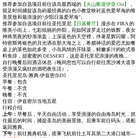
推荐参加自选项目前往该岛最西端的
【火山断崖伊亚 Oia】
，
留足时间捕捉该岛屿最经典的白色小教堂映衬蓝色爱琴海的唯
美景致和最浪漫的“夕阳日落爱琴海”。
推荐参加自选项目前往圣托里尼
【日落餐厅】
漫步在 FIRA 的
唯美小街上，七彩炫丽的外阳，宛如阿波罗走过的馀辉，夜女
神将黑夜的纱渐渐盖，上深蓝色的天空裡，伴著星辉闪耀，阿
特密斯将银色的月光洒在那大海之上，希腊神话的爱恋尤如餐
桌上的菜色如此多变，小岛风情的开味菜，鲜嫩多汁的欧式香
料鱼排，甜蜜蜜的 DESSERT，这是圣托里尼浪漫的夜晚…
自行晚餐后回酒店休息（晚间您也可以自行前往黑沙滩大道享
受浪漫又疯狂的酒吧夜生活）。
圣托里尼岛-雅典-伊兹密尔
D5
早餐：
包含
午餐：
不含
晚餐：
不含
住宿：
伊兹密尔当地五星
行程介绍
上午：
早餐后，半天自由活动，享受浪漫的自由海岛时光，抓
住最后的时间，捕捉圣岛的美丽景致。后乘车前往码头，搭船
返回雅典。
下午：
前往雅典机场，搭乘飞机前往土耳其第二大港口城市—