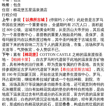
晚餐：
包含
住宿：
棉花堡五星温泉酒店
行程介绍
上午：
参观
【 以弗所古城 】
(停留约 2 小时）此处曾是古罗马
帝国在亚洲的一个重要省份， 全盛期约有 25万人口， 面积超
过 809 公顷。这城市的黄金时期，从亚历山大帝开始，其后成
为一个基督教中心，基督教的重要人物如圣约翰、圣保罗、圣
母玛丽亚均在以弗所度过晚年，其中圣约翰更于古城去世。现
遗留下来的有容纳二万五千人的露天剧场，市集，浴场和罗马
大道等，气势恢宏，令人赞叹不已。
下午：
素有
【棉花堡】
COTTON CASTLE 之称的温泉渡假圣
地－
【帕姆卡莱】
，自古罗马时代遗留于此地的温泉富含矿物
质，具有神奇的治疗效果，即为贵族专属的疗养圣地。首先安
排参观附近古罗马时代遗留下来的
【希拉波里斯古城】
，西元
前 190 年贝加蒙王国，开始在这里兴建养生渡假中心。罗马、
拜占庭时期，继续将希拉城扩建成一个包括神殿、剧院、市
集、浴场及医疗等设施的多功能养生圣地，还可观赏到奇特的
石灰棚景观，洁白有如棉花筑成的堡垒的奇特自然地形，是由
地底下温泉流过含有钙质成分的石灰岩层，富含钙质的温泉冒
出地表后，白色的钙质沉淀在地表上所形成的，经年累月的堆
积，形成粉白色棉花状的岩石，层层叠叠，构成自然壮观的岩