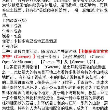
为“妖精烟囱”的尖塔形岩体组成。层峦叠嶂，怪石嶙峋，而风
卷尘土抚面，颇有些“英雄倾夺何纷然，一盛一衰如逝川”的慨
喟。
卡帕多奇亚
D9
早餐：
包含
午餐：
包含
晚餐：
包含
住宿：
卡帕多奇亚当地五星酒店
行程介绍
上午：
清晨自由活动。随后酒店早餐后游览
【卡帕多奇亚古古
罗密*（Goreme）】
可分三部分：【天然博物馆】（Goreme
Open Air Museum）、【Goreme 市】及【Goreme 山谷】。
【古罗密露天博物馆】 （Goreme）是土耳其最著名的旅游点
之一，此处最大的特点是平地上有着许多形状奇特的小山峰拔
地而起， 有的成了圆锥形，有的则成了圆柱形和蘑菇形，有
的上罩圆锥形石块，像是头上带了顶帽子，千奇百怪。造成这
地区奇特的地理环境，始于公元 6 世纪时期基督徒为了躲避穆
斯林的迫害而逃到这个地方，并于地下与建房屋、教堂，经过
十多个世纪的风化和天然侵蚀，形成一种非常显著的笋状石
柱和烟囱状的石岩，并环绕着古老的村庄和一系列的山脉，蔚
为壮观。特殊的人为与自然相配合的现象，成为了一奇妙的建