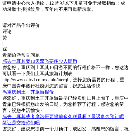
证申请中心录入指纹，12 周岁以下儿童可免于录取指纹；成
功录取十指指纹后，五年内不用再重新录取。
请对产品作出评价
评论
赞
|
踩
希腊旅游常见问题
问
去土耳其耍10天双飞要多少人民币
答
您好，重庆到土耳其10日游不同的行程价格不一样，您这边
可以看一下我们土耳其旅游计划表
http://www.cqtrvl.com/xianlu/tuerqi，选择您所需要的行程，重
庆中国青年旅行社感谢您的留言，祝您生活愉快！
问
重庆到土耳其旅游报价
答
您好，重庆到土耳其旅游最早已经卖到11月上旬了，重庆中
青旅已经根据您出发的日期，为您推荐了行程，感谢您的留
言，祝您生活愉快~
问
去土耳其或者摩洛哥要提前多久联系啊？最迟多久预订呢
签证是交给你们吧
答
您好，建议您提前一个月预订，成团发，感谢您的留言，祝