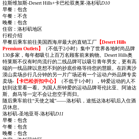
拉斯维加斯-Desert Hills+卡巴松双奥莱-洛杉矶
D10
早餐：
包含
午餐：
不含
晚餐：
包含
住宿：
洛杉矶地区
行程介绍
早餐后乘车前往美国西海岸最大的直销工厂
【Desert Hills
Premium Outlets】
（不低于2小时）集中了世界各地时尚品牌
130多家，每年都吸引上百万名顾客前来购物。Desert Hills奥
特莱斯不仅有时尚流行的二线品牌可以吸引青年男女，更有高
端的一线品牌以意想不到的抄底价格等待您的慧眼。在距离沙
漠山卖场步行几分钟的另一片广场还有一个运动户外品牌专卖
卖场-
【卡巴松折扣中心】
（不低于1小时），钟爱运动的人不
妨到这里看一看。为国人所钟爱的运动品牌哥伦比亚、阿迪达
斯、彪马等一定不会让您空手而归。
随后乘车前往“天使之城”——洛杉矶，途抵达洛杉矶后入住酒
店休息。
洛杉矶-圣地亚哥-洛杉矶
D11
早餐：
包含
午餐：
包含
晚餐：
包含