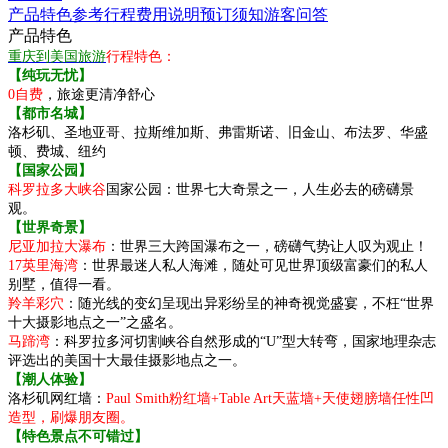
产品特色
参考行程
费用说明
预订须知
游客问答
产品特色
重庆到美国旅游
行程特色：
【纯玩无忧】
0自费
，旅途更清净舒心
【都市名城】
洛杉矶、圣地亚哥、拉斯维加斯、弗雷斯诺、旧金山、布法罗、华盛
顿、费城、纽约
【国家公园】
科罗拉多大峡谷
国家公园：世界七大奇景之一，人生必去的磅礴景
观。
【世界奇景】
尼亚加拉大瀑布
：世界三大跨国瀑布之一，磅礴气势让人叹为观止！
17英里海湾
：世界最迷人私人海滩，随处可见世界顶级富豪们的私人
别墅，值得一看。
羚羊彩穴
：随光线的变幻呈现出异彩纷呈的神奇视觉盛宴，不枉“世界
十大摄影地点之一”之盛名。
马蹄湾
：科罗拉多河切割峡谷自然形成的“U”型大转弯，国家地理杂志
评选出的美国十大最佳摄影地点之一。
【潮人体验】
洛杉矶网红墙：
Paul Smith粉红墙+Table Art天蓝墙+天使翅膀墙任性凹
造型，刷爆朋友圈。
【特色景点不可错过】