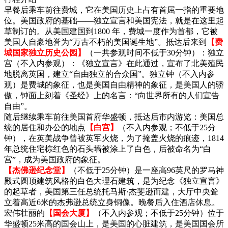
早餐后乘车前往费城，它在美国历史上占有首屈一指的重要地
位。美国政府的基础——独立宣言和美国宪法，就是在这里起
草制订的。从美国建国到1800 年，费城一度作为首都，它被
美国人自豪地誉为“万古不朽的美国诞生地”。抵达后来到
【费
城国家独立历史公园】
（一共参观时间不低于30分钟）：独立
宫（不入内参观）：《独立宣言》在此通过，宣布了北美殖民
地脱离英国，建立“自由独立的合众国”。独立钟（不入内参
观）是费城的象征，也是美国自由精神的象征，是美国人的骄
傲，钟面上刻着《圣经》上的名言：“向世界所有的人们宣告
自由”。
随后继续乘车前往美国首府华盛顿，抵达后市内游览：美国总
统的居住和办公的地点
【白宫】
（不入内参观；不低于25分
钟），在英美战争曾被英军火烧，为了掩盖火烧的痕迹，1814
年总统住宅棕红色的石头墙被涂上了白色，后被命名为“白
宫”，成为美国政府的象征。
【杰佛逊纪念堂】
（不低于25分钟）是一座高96英尺的罗马神
殿式圆顶建筑风格的白色大理石建筑，是为纪念《独立宣言》
的起草者，美国第三任总统托马斯·杰斐逊而建，大厅中央耸
立着高近6米的杰弗逊总统立身铜像。晚餐后入住酒店休息。
宏伟壮丽的
【国会大厦】
（不入内参观；不低于25分钟）位于
华盛顿25米高的国会山上，是美国的心脏建筑，是美国国会所