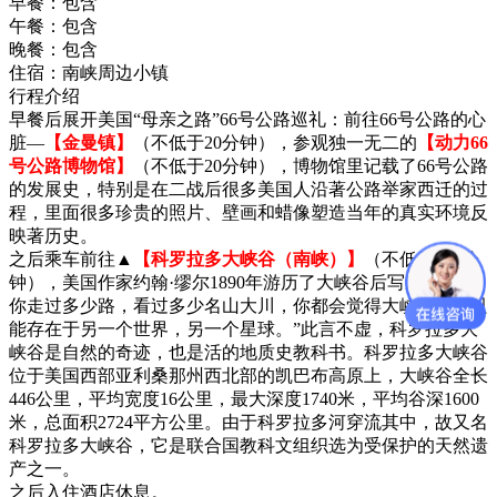
早餐：
包含
午餐：
包含
晚餐：
包含
住宿：
南峡周边小镇
行程介绍
早餐后展开美国“母亲之路”66号公路巡礼：前往66号公路的心
脏—
【金曼镇】
（不低于20分钟），参观独一无二的
【动力66
号公路博物馆】
（不低于20分钟），博物馆里记载了66号公路
的发展史，特别是在二战后很多美国人沿著公路举家西迁的过
程，里面很多珍贵的照片、壁画和蜡像塑造当年的真实环境反
映著历史。
之后乘车前往▲
【科罗拉多大峡谷（南峡）】
（不低于180分
钟），美国作家约翰·缪尔1890年游历了大峡谷后写道：“不管
你走过多少路，看过多少名山大川，你都会觉得大峡谷仿佛只
能存在于另一个世界，另一个星球。”此言不虚，科罗拉多大
峡谷是自然的奇迹，也是活的地质史教科书。科罗拉多大峡谷
位于美国西部亚利桑那州西北部的凯巴布高原上，大峡谷全长
446公里，平均宽度16公里，最大深度1740米，平均谷深1600
米，总面积2724平方公里。由于科罗拉多河穿流其中，故又名
科罗拉多大峡谷，它是联合国教科文组织选为受保护的天然遗
产之一。
之后入住酒店休息。