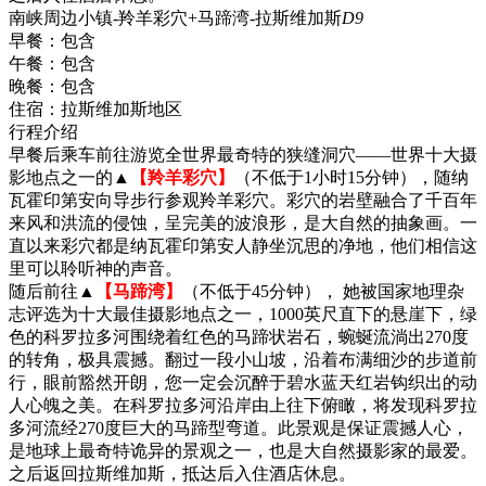
南峡周边小镇-羚羊彩穴+马蹄湾-拉斯维加斯
D9
早餐：
包含
午餐：
包含
晚餐：
包含
住宿：
拉斯维加斯地区
行程介绍
早餐后乘车前往游览全世界最奇特的狭缝洞穴——世界十大摄
影地点之一的▲
【羚羊彩穴】
（不低于1小时15分钟），随纳
瓦霍印第安向导步行参观羚羊彩穴。彩穴的岩壁融合了千百年
来风和洪流的侵蚀，呈完美的波浪形，是大自然的抽象画。一
直以来彩穴都是纳瓦霍印第安人静坐沉思的净地，他们相信这
里可以聆听神的声音。
随后前往▲
【马蹄湾】
（不低于45分钟）， 她被国家地理杂
志评选为十大最佳摄影地点之一，1000英尺直下的悬崖下，绿
色的科罗拉多河围绕着红色的马蹄状岩石，蜿蜒流淌出270度
的转角，极具震撼。翻过一段小山坡，沿着布满细沙的步道前
行，眼前豁然开朗，您一定会沉醉于碧水蓝天红岩钩织出的动
人心魄之美。在科罗拉多河沿岸由上往下俯瞰，将发现科罗拉
多河流经270度巨大的马蹄型弯道。此景观是保证震撼人心，
是地球上最奇特诡异的景观之一，也是大自然摄影家的最爱。
之后返回拉斯维加斯，抵达后入住酒店休息。