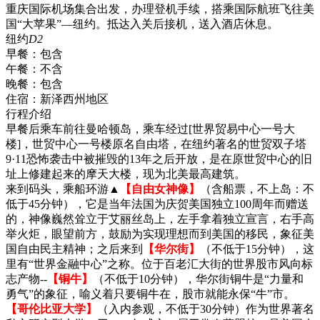
重庆国际机场集合出发，办理登机手续，搭乘国际航班飞往美
国“大苹果”—纽约。抵达入关后接机，送入酒店休息。
纽约
D2
早餐：
包含
午餐：
不含
晚餐：
包含
住宿：
新泽西州地区
行程介绍
早餐后乘车前往曼哈顿岛，乘车经过[世界贸易中心一号大
楼]，世贸中心一号楼原名自由塔，在纽约著名的世贸双子塔
9·11恐怖袭击中被摧毁的13年之后开放，是在原世贸中心的旧
址上修建起来的摩天大楼，现为北美最高建筑。
来到码头，乘船环游▲
【自由女神像】
（含船票，不上岛：不
低于45分钟），它是当年法国为庆贺美国独立100周年而赠送
的，神像巍然耸立于艾丽丝岛上，左手拿着独立宣言，右手高
举火炬，眼望前方，鼓励为实现理想而到美国的移民，象征美
国自由民主精神；之后来到
【华尔街】
（不低于15分钟），这
里有“世界金融中心”之称。位于百老汇大街的世界股市风向标
志产物--
【铜牛】
（不低于10分钟），华尔街铜牛是“力量和
勇气”的象征，喻义着只要铜牛在，股市就能永保“牛”市。
【哥伦比亚大学】
（入内参观，不低于30分钟）作为世界著名