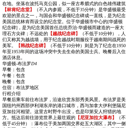
在地。坐落在波托马克公园，似一座古希腊式的白色雄伟建筑
【林肯纪念堂】
（不入内参观，不低于35分钟）是华盛顿最受
欢迎的景点之一，与国会和华盛顿纪念碑成一直线，是为纪念
美国总统林肯而设立的纪念堂。位于华盛顿市中心的[华盛顿
纪念碑]，是为纪念美国首任总统乔治·华盛顿而建造的一座大
理石方尖碑；不远处的
【越战纪念碑】
（不低于10分钟），人
们又称其为越战墙，用于纪念越战时期服役于越南期间战死的
美军。
【韩战纪念碑】
（不低于10分钟）则是为了纪念在1950
年至1953年间的这场冲突中失去生命的美国士兵。晚餐后入住
酒店休息。
华盛顿-布法罗
D4
早餐：
包含
午餐：
包含
晚餐：
包含
住宿：
布法罗地区
行程介绍
早餐后乘车前往布法罗，沿途欣赏东部秀美风景。布法罗是美
国纽约州西部伊利湖东岸的港口城市，西与加拿大伊利堡隔尼
亚加拉河相望。这里古时野牛出没，也是印第安人狩猎的地
方。抵达后前往游览世界上最壮观的
【尼亚加拉大瀑布】
（不
低于45分钟）：瀑布位于美加两国交界处五大湖区，其中一侧