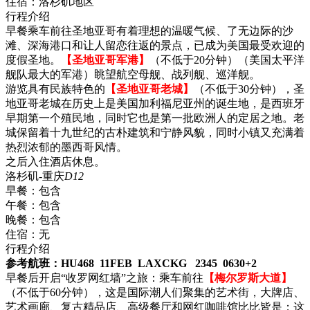
住宿：
洛杉矶地区
行程介绍
早餐乘车前往圣地亚哥有着理想的温暖气候、了无边际的沙
滩、深海港口和让人留恋往返的景点，已成为美国最受欢迎的
度假圣地。
【圣地亚哥军港】
（不低于20分钟）（美国太平洋
舰队最大的军港）眺望航空母舰、战列舰、巡洋舰。
游览具有民族特色的
【圣地亚哥老城】
（不低于30分钟），圣
地亚哥老城在历史上是美国加利福尼亚州的诞生地，是西班牙
早期第一个殖民地，同时它也是第一批欧洲人的定居之地。老
城保留着十九世纪的古朴建筑和宁静风貌，同时小镇又充满着
热烈浓郁的墨西哥风情。
之后入住酒店休息。
洛杉矶-重庆
D12
早餐：
包含
午餐：
包含
晚餐：
包含
住宿：
无
行程介绍
参考航班：HU
468
11FEB
LAX
CKG
2345 0630+2
早餐后开启“收罗网红墙”之旅：乘车前往
【梅尔罗斯大道】
（不低于60分钟），这是国际潮人们聚集的艺术街，大牌店、
艺术画廊、复古精品店、高级餐厅和网红咖啡馆比比皆是；这