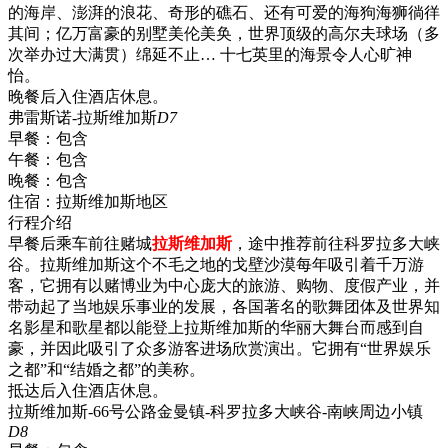
的海岸、澎湃的浪花、奇形的礁石、还有可爱的海狗海狮徜徉
其间；亿万富豪的别墅美伦美奂，世界顶级的高尔夫球场（多
次举办过大满贯）绵延不止… 十七英里的海景令人心旷神
怡。
晚餐后入住酒店休息。
弗雷斯诺-拉斯维加斯
D7
早餐：
包含
午餐：
包含
晚餐：
包含
住宿：
拉斯维加斯地区
行程介绍
早餐后乘车前往赌城
拉斯维加斯
，途中推荐前往科罗拉多大峡
谷。拉斯维加斯这个不毛之地的戈壁沙漠每年吸引着千万游
客，它拥有以赌博业为中心庞大的旅游、购物、度假产业，并
带动起了当地娱乐事业的发展，各国著名的歌舞团体及世界知
名影星和歌星都以能登上拉斯维加斯的华丽大舞台而感到自
豪，并因此吸引了众多游客进场欣赏演出。它拥有“世界娱乐
之都”和“结婚之都”的美称。
抵达后入住酒店休息。
拉斯维加斯-66号公路金曼镇-科罗拉多大峡谷-南峡周边小镇
D8