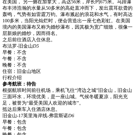
在美国， 另一侧在加拿大，高达56米，岸长约675米。马蹄瀑
布丰沛浩瀚的水量从50多米的高处直冲而下，发出震耳欲聋的
轰鸣，气势有如雷霆万钧。瀑布溅起的浪花和水气，有时高达
100多米，当阳光灿烂时，便会营造出一座七色彩虹。在美国
境内的美国瀑布又称为婚纱瀑布，因其极为宽广细致，很像一
层新娘的婚纱，因而得名。
之后前往酒店入住休息。
布法罗-旧金山
D5
早餐：
不含
午餐：
不含
晚餐：
不含
住宿：
旧金山地区
行程介绍
参考航班：待告
根据航班时间前往机场，乘机飞往“湾边之城”旧金山，旧金山
三面环水，环境优美，是一座山城。气候冬暖夏凉，阳光充
足，被誉为“最受美国人欢迎的城市”。
抵达后乘车入住酒店休息。
旧金山-17英里海岸线-弗雷斯诺
D6
早餐：
包含
午餐：
包含
晚餐：
包含