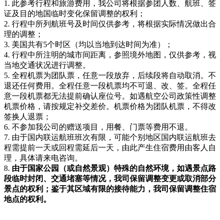
1. 此参考行程和旅游费用，我公司将根据参团人数、航班、签
证及目的地国临时变化保留调整的权利；
2. 行程中所列航班号及时间仅供参考，将根据实际情况做出合
理的调整；
3. 美国共有5个时区（均以当地到达时间为准）；
4. 行程中所注明的城市间距离，参照境外地图，仅供参考，视
当地交通状况进行调整。
5. 全程机票为团队票，任意一段放弃，后续段将自动取消。不
退还任何费用。全程任意一段机票均不可退、改、签。全程任
意一段机票都无法提前确认座位号。如遇航空公司政策性调整
机票价格，请按规定补交差价。机票价格为团队机票，不得改
签换人退票；
6. 不参加我公司的赠送项目，用餐、门票等费用不退。
7. 由于国内联运航班班次有限，可能个别地区国内联运航班去
程需提前一天或回程需延后一天，由此产生住宿费用由客人自
理，具体请来电咨询。
8.
由于
国家公园（或自然景观）
特殊的自然环境，如遇景点路
段临时封闭、交通堵塞等情况，我司保留调整变更或取消部分
景点的权利；
鉴于其区域有限的
接待能力，我司保留调整住宿
地点的权利。