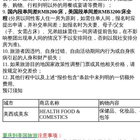
务、购物、行程列明以外的用餐或宴请等费用）；
9.
国内段单间差RMB
20
0/床，美国段单间差RMB
32
00/床全
程
(分房以同性客人住一房为原则，如需住单人间，报名时应
提出申请，并补交单间差；如报名时为夫妻、母子/父女
（子、女需占床）、兄弟姐妹需住一间房请提前告知，在不影
响整团出现单人间的情况下予以安排同住，否则以我社安排分
房为准)。
10. 旅游者因违约、自身过错、自由活动期间内行为或自身疾
病引起的人身和财产损失；
11. 如果旅游目的地国家政策性调整门票或其他相关价格，请
按规定补交差价；
12. 其他行程中以及上述“报价包含”条款中未列明的一切额外
费用。
预订须知
城市
商店名称
购物内容
保健品、化妆品、
HEALTH FOOD &
美西或美东
COMESTICS
包等
重庆到美国旅游
注意事项：