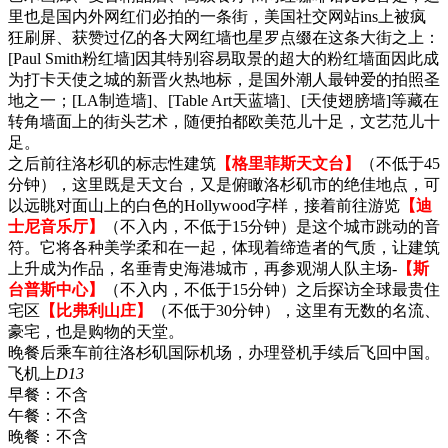
里也是国内外网红们必拍的一条街，美国社交网站ins上被疯
狂刷屏、获赞过亿的各大网红墙也星罗点缀在这条大街之上：
[Paul Smith粉红墙
]
因其特别容易取景的超大的粉红墙面因此成
为打卡天使之城的新晋火热地标，是国外潮人最钟爱的拍照圣
地之一；[LA制造墙]、[Table Art天蓝墙]、[天使翅膀墙]等藏在
转角墙面上的街头艺术，随便拍都欧美范儿十足，文艺范儿十
足。
之后前往洛杉矶的标志性建筑
【格里菲斯天文台】
（不低于45
分钟），这里既是天文台，又是俯瞰洛杉矶市的绝佳地点，可
以远眺对面山上的白色的Hollywood字样，接着前往游览
【迪
士尼音乐厅】
（不入内，不低于15分钟）是这个城市跳动的音
符。它将各种美学柔和在一起，体现着缔造者的气质，让建筑
上升成为作品，名垂青史海港城市，再参观湖人队主场-
【斯
台普斯中心】
（不入内，不低于15分钟）之后探访全球最贵住
宅区
【比弗利山庄】
（不低于30分钟），这里有无数的名流、
豪宅，也是购物的天堂。
晚餐后乘车前往洛杉矶国际机场，办理登机手续后飞回中国。
飞机上
D13
早餐：
不含
午餐：
不含
晚餐：
不含