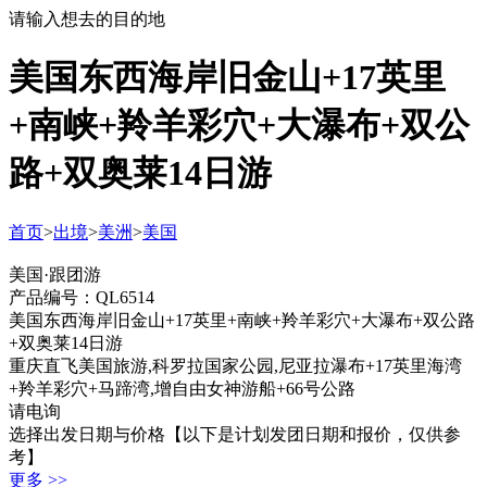
请输入想去的目的地
美国东西海岸旧金山+17英里
+南峡+羚羊彩穴+大瀑布+双公
路+双奥莱14日游
首页
>
出境
>
美洲
>
美国
美国·跟团游
产品编号：QL6514
美国东西海岸旧金山+17英里+南峡+羚羊彩穴+大瀑布+双公路
+双奥莱14日游
重庆直飞美国旅游,科罗拉国家公园,尼亚拉瀑布+17英里海湾
+羚羊彩穴+马蹄湾,增自由女神游船+66号公路
请电询
选择出发日期与价格
【以下是计划发团日期和报价，仅供参
考】
更多 >>