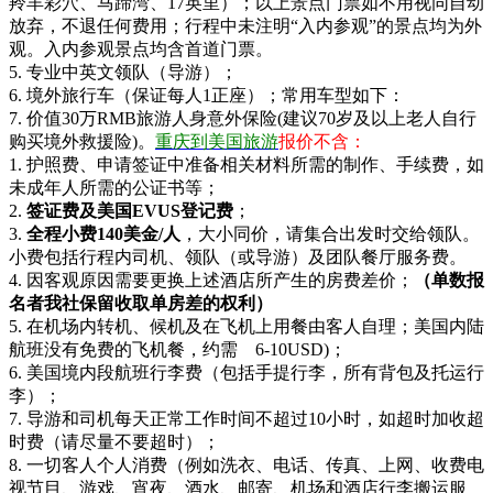
羚羊彩穴、马蹄湾、17英里）；以上景点门票如不用视同自动
放弃，不退任何费用；行程中未注明“入内参观”的景点均为外
观。入内参观景点均含首道门票。
5. 专业中英文领队（导游）；
6. 境外旅行车（保证每人1正座）；常用车型如下：
7. 价值30万RMB旅游人身意外保险(建议70岁及以上老人自行
购买境外救援险)。
重庆到美国旅游
报价不含：
1. 护照费、申请签证中准备相关材料所需的制作、手续费，如
未成年人所需的公证书等；
2.
签证费
及美国EVUS登记费
；
3.
全程
小费
140美金
/人
，大小同价，请集合出发时交给领队。
小费包括行程内司机、领队（或导游）及团队餐厅服务费。
4. 因客观原因需要更换上述酒店所产生的房费差价；
（单数报
名者我社保留收取单房差的权利）
5. 在机场内转机、候机及在飞机上用餐由客人自理；美国内陆
航班没有免费的飞机餐，约需 6-10USD)；
6. 美国境内段航班行李费（包括手提行李，所有背包及托运行
李）；
7. 导游和司机每天正常工作时间不超过10小时，如超时加收超
时费（请尽量不要超时）；
8. 一切客人个人消费（例如洗衣、电话、传真、上网、收费电
视节目、游戏、宵夜、酒水、邮寄、机场和酒店行李搬运服