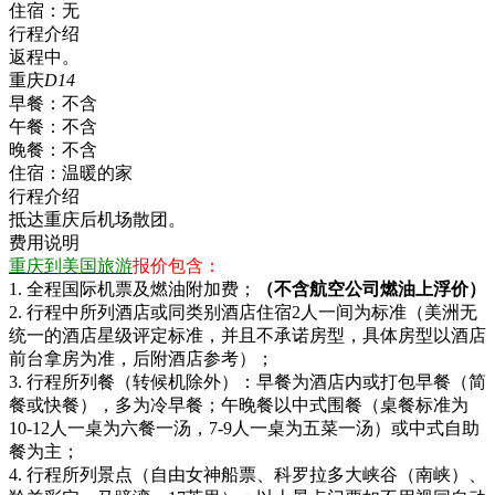
住宿：
无
行程介绍
返程中。
重庆
D14
早餐：
不含
午餐：
不含
晚餐：
不含
住宿：
温暖的家
行程介绍
抵达重庆后机场散团。
费用说明
重庆到美国旅游
报价包含：
1. 全程国际机票及燃油附加费；
（不含航空公司燃油上浮价）
2. 行程中所列酒店或同类别酒店住宿2人一间为标准（美洲无
统一的酒店星级评定标准，并且不承诺房型，具体房型以酒店
前台拿房为准，后附酒店参考）；
3. 行程所列餐（转候机除外）：早餐为酒店内或打包早餐（简
餐或快餐），多为冷早餐；午晚餐以中式围餐（桌餐标准为
10-12人一桌为六餐一汤，7-9人一桌为五菜一汤）或中式自助
餐为主；
4. 行程所列景点（自由女神船票、科罗拉多大峡谷（南峡）、