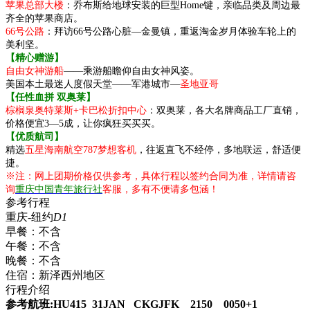
苹果总部大楼
：乔布斯给地球安装的巨型Home键，亲临品类及周边最
齐全的苹果商店。
66号公路
：拜访66号公路心脏—金曼镇，重返淘金岁月体验车轮上的
美利坚。
【精心赠游】
自由女神游船
——乘游船瞻仰自由女神风姿。
美国本土最迷人度假天堂——军港城市—
圣地亚哥
【任性血拼 双奥莱】
棕榈泉奥特莱斯+卡巴松折扣中心
：双奥莱，各大名牌商品工厂直销，
价格便宜3—5成，让你疯狂买买买。
【优质航司】
精选
五星海南航空787梦想客机
，往返直飞不经停，多地联运，舒适便
捷。
※注：网上团期价格仅供参考，具体行程以签约合同为准，详情请咨
询
重庆中国青年旅行社
客服，多有不便请多包涵！
参考行程
重庆-纽约
D1
早餐：
不含
午餐：
不含
晚餐：
不含
住宿：
新泽西州地区
行程介绍
参考航班:
HU
415
31JAN
CKG
JFK
2
150
0050+1