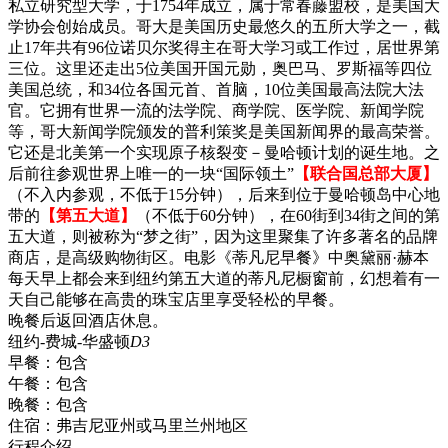
私立研究型大学，于1754年成立，属于常春藤盟校，是美国大
学协会创始成员。哥大是美国历史最悠久的五所大学之一，截
止17年共有96位诺贝尔奖得主在哥大学习或工作过，居世界第
三位。这里还走出5位美国开国元勋，奥巴马、罗斯福等四位
美国总统，和34位各国元首、首脑，10位美国最高法院大法
官。它拥有世界一流的法学院、商学院、医学院、新闻学院
等，哥大新闻学院颁发的普利策奖是美国新闻界的最高荣誉。
它还是北美第一个实现原子核裂变－曼哈顿计划的诞生地。之
后前往参观世界上唯一的一块“国际领土”
【联合国总部大厦】
（不入内参观，不低于15分钟），后来到位于曼哈顿岛中心地
带的
【第五大道】
（不低于60分钟），在60街到34街之间的第
五大道，则被称为“梦之街”，因为这里聚集了许多著名的品牌
商店，是高级购物街区。电影《蒂凡尼早餐》中奥黛丽·赫本
每天早上都会来到纽约第五大道的蒂凡尼橱窗前，幻想着有一
天自己能够在高贵的珠宝店里享受轻松的早餐。
晚餐后返回酒店休息。
纽约-费城-华盛顿
D3
早餐：
包含
午餐：
包含
晚餐：
包含
住宿：
弗吉尼亚州或马里兰州地区
行程介绍