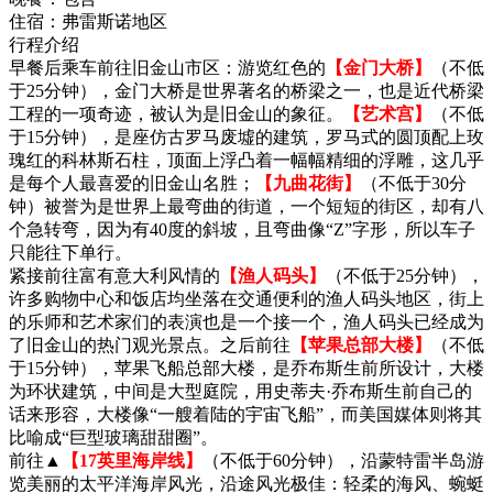
住宿：
弗雷斯诺地区
行程介绍
早餐后乘车前往旧金山市区：游览红色的
【金门大桥】
（不低
于25分钟），金门大桥是世界著名的桥梁之一，也是近代桥梁
工程的一项奇迹，被认为是旧金山的象征。
【艺术宫】
（不低
于15分钟），是座仿古罗马废墟的建筑，罗马式的圆顶配上玫
瑰红的科林斯石柱，顶面上浮凸着一幅幅精细的浮雕，这几乎
是每个人最喜爱的旧金山名胜；
【九曲花街】
（不低于30分
钟）被誉为是世界上最弯曲的街道，一个短短的街区，却有八
个急转弯，因为有40度的斜坡，且弯曲像“Z”字形，所以车子
只能往下单行。
紧接前往富有意大利风情的
【渔人码头】
（不低于25分钟），
许多购物中心和饭店均坐落在交通便利的渔人码头地区，街上
的乐师和艺术家们的表演也是一个接一个，渔人码头已经成为
了旧金山的热门观光景点。之后前往
【苹果总部大楼】
（不低
于15分钟），苹果飞船总部大楼，是乔布斯生前所设计，大楼
为环状建筑，中间是大型庭院，用史蒂夫·乔布斯生前自己的
话来形容，大楼像“一艘着陆的宇宙飞船”，而美国媒体则将其
比喻成“巨型玻璃甜甜圈”。
前往▲
【17英里海岸线】
（不低于60分钟），沿蒙特雷半岛游
览美丽的太平洋海岸风光，沿途风光极佳：轻柔的海风、蜿蜓