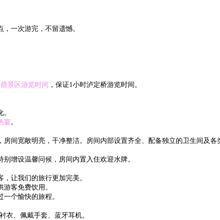
点，一次游完，不留遗憾。
格措景区游览时间
，保证1小时泸定桥游览时间。
化。
色宴
。
，房间宽敞明亮，干净整洁。房间内部设置齐全、配备独立的卫生间及各
特别增设温馨问候，房间内置入住欢迎水牌。
客，让我们的旅行更加完美。
供游客免费饮用。
过一个愉快的旅程。
白衬衣、佩戴手套、蓝牙耳机。