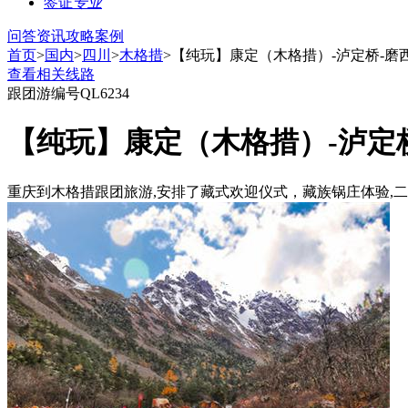
签证
专业
问答
资讯
攻略
案例
首页
>
国内
>
四川
>
木格措
>【纯玩】康定（木格措）-泸定桥-磨
查看相关线路
跟团游
编号QL6234
【纯玩】康定（木格措）-泸定
重庆到木格措跟团旅游,安排了藏式欢迎仪式，藏族锅庄体验,