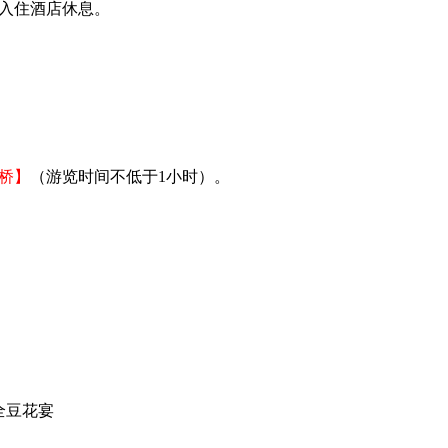
排入住酒店休息。
桥】
（游览时间不低于1小时）。
全豆花宴