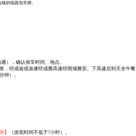
合格的线路包车牌。
机畅通），确认侯车时间、地点。
出发，经成渝或渝遂经成雅高速经雨城雅安。下高速后到天全午
0分钟）。
区】
（游览时间不低于7小时）。