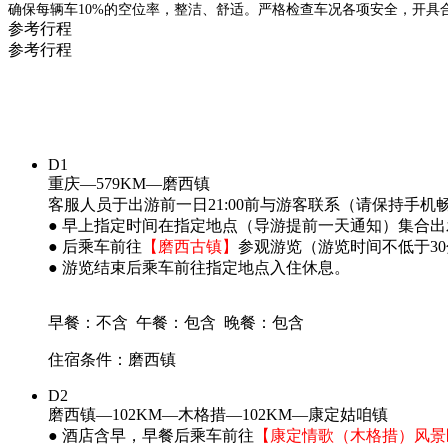
确保每辆车10%的空位率，整洁、舒适。严格检查车况各项安全，开具
参考行程
参考行程
D1
重庆—579KM—磨西镇
客服人员于出游前一日21:00前与游客联系（请保持手
● 早上指定时间在指定地点（导游提前一天通知）集合
● 后乘车前往
【磨西古镇】
参观游览（游览时间不低于3
● 游览结束后乘车前往指定地点入住休息。
早餐：不含
午餐：包含
晚餐：包含
住宿条件：磨西镇
D2
磨西镇—102KM—木格措—102KM—康定姑咱镇
● 酒店含早，早餐后乘车前往
【康定情歌（木格措）风景