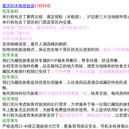
重庆到木格措旅游
行程特色
悦享旅程
本行程包含了磨西古镇、康定情歌（木格措）、泸定桥三大当地精华景
本行程包含了景区的门票及景区内交通。
木格措门票105元、观光车90元（合计价值195元）
泸定桥门票10元
共合计价值205元
安排错峰游览，避开人潮高峰的拥挤。
拒绝传统旅游模式，保证您在每个景区的充分游览时间，
保证7小时木
悦享美食
我们为藏悦旅客提供专属的VIP服务用餐区，尊享待遇、舒适用餐。
全程安排当地特色餐，品尝最纯正的地方风味，感受当地独有的饮食文
藏悦木格措行程我们安排了
二个特色餐：天全豆花宴、走进藏家藏族特
悦享酒店
我们为藏悦旅客提供优质住宿服务，入住准四品质酒店或藏区特色民居
晚。
每间房间特别为旅客
赠送当地时令鲜美果盘一份
，味美甘甜。每间房间
悦享增值
我们充分考虑旅客对旅游的出行需求，力求服务于每一位我们藏悦的旅
车上配备充足的雨衣，为旅客免费提供雨衣使用。车上提供饮用矿泉水
本行程为远道而来的游客安排了
藏式欢迎仪式，藏族锅庄体验
，让您度
悦享乘车
严格选用22-49座正规旅游大巴车，配备双驾保证安全。司机全程身着