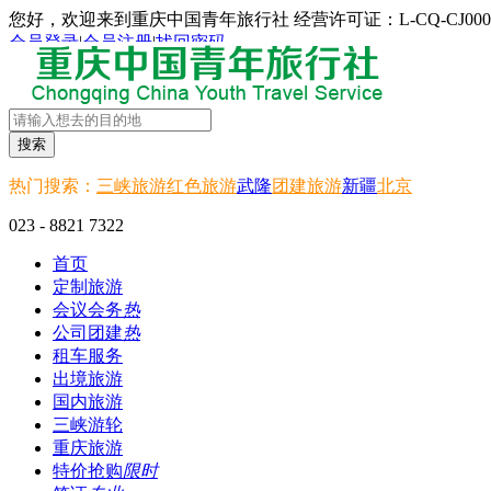
您好，欢迎来到重庆中国青年旅行社 经营许可证：L-CQ-CJ000
会员登录
|
会员注册
|
找回密码
搜索
热门搜索：
三峡旅游
红色旅游
武隆
团建旅游
新疆
北京
023 - 8821 7322
首页
定制旅游
会议会务
热
公司团建
热
租车服务
出境旅游
国内旅游
三峡游轮
重庆旅游
特价抢购
限时