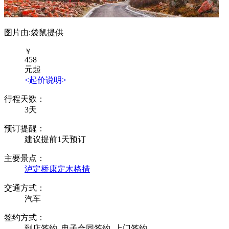
图片由:袋鼠提供
￥
458
元起
<起价说明>
行程天数：
3天
预订提醒：
建议提前1天预订
主要景点：
泸定桥
康定
木格措
交通方式：
汽车
签约方式：
到店签约
电子合同签约
上门签约