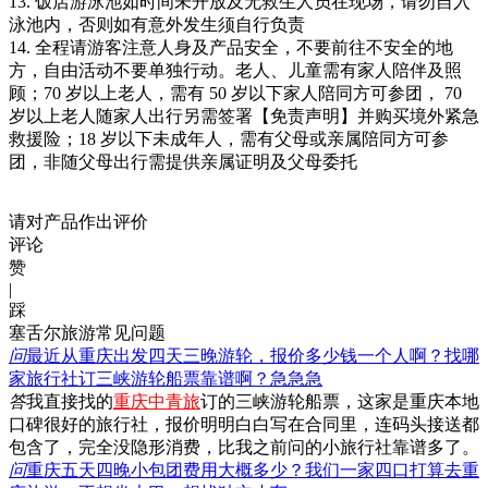
13. 饭店游泳池如时间未开放及无救生人员在现场，请勿自入
泳池内，否则如有意外发生须自行负责
14. 全程请游客注意人身及产品安全，不要前往不安全的地
方，自由活动不要单独行动。老人、儿童需有家人陪伴及照
顾；70 岁以上老人，需有 50 岁以下家人陪同方可参团， 70
岁以上老人随家人出行另需签署【免责声明】并购买境外紧急
救援险；18 岁以下未成年人，需有父母或亲属陪同方可参
团，非随父母出行需提供亲属证明及父母委托
请对产品作出评价
评论
赞
|
踩
塞舌尔旅游常见问题
问
最近从重庆出发四天三晚游轮，报价多少钱一个人啊？找哪
家旅行社订三峡游轮船票靠谱啊？急急急
答
我直接找的
重庆中青旅
订的三峡游轮船票，这家是重庆本地
口碑很好的旅行社，报价明明白白写在合同里，连码头接送都
包含了，完全没隐形消费，比我之前问的小旅行社靠谱多了。
问
重庆五天四晚小包团费用大概多少？我们一家四口打算去重