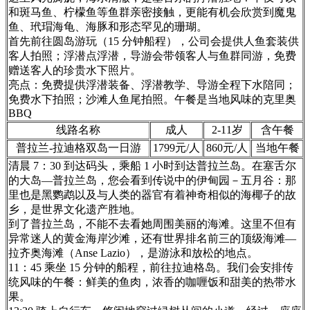
和斑马鱼、柠檬鱼等鱼群亲密接触，更能有机会欣赏到魔鬼
鱼、玳瑁海龟、海豚和形态罕见的珊瑚。
首先前往圆岛游玩（15 分钟船程），公司会提供人鱼套装供
客人拍照；浮潜点浮潜，导游会带领客人与鱼群同游，免费
赠送客人的珍贵水下照片。
亮点：免费提供浮潜装备、浮潜教学、导游全程下水陪同；
免费水下拍照；沙滩人鱼尾拍照。午餐是当地风味的克里奥
BBQ
线路名称
成人
2-11岁
含午餐
普拉兰-拉迪格双岛一日游
1799元/人
860元/人
当地午餐
清晨 7：30 到达码头，乘船 1 小时到达普拉兰岛。在塞舌尔
的大岛—普拉兰岛，您会看到传说中的伊甸园－五月谷：那
里也是黑鹦鹉以及与人类的器官有着神奇相似的海椰子的故
乡，是世界文化遗产胜地。
到了普拉兰岛，不能不去看她周围美丽的海滩。这里不但有
异常迷人的黄金海岸沙滩，还有世界排名前三的顶级海滩—
拉齐奥海滩（Anse Lazio），是游泳和放松的地点。
11：45 乘坐 15 分钟的船程，前往拉迪格岛。我们会安排传
统风味的午餐：鲜美的鱼肉，浓香的咖喱饭和甜美的热带水
果。