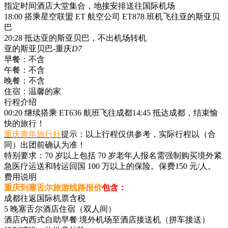
指定时间酒店大堂集合，地接安排送往国际机场
18:00 搭乘星空联盟 ET 航空公司 ET878 班机飞往亚的斯亚贝
巴
20:28 抵达亚的斯亚贝巴，不出机场转机
亚的斯亚贝巴-重庆
D7
早餐：
不含
午餐：
不含
晚餐：
不含
住宿：
温馨的家
行程介绍
00:20 继续搭乘 ET636 航班飞往成都14:45 抵达成都，结束愉
快的旅行！
重庆青年旅行社
提示：以上行程仅供参考，实际行程以（合
同）出团前确认为准！
特别要求：70 岁以上包括 70 岁老年人报名需强制购买境外紧
急医疗运送和转运回国 100 万以上的保险。保费150 元/人。
费用说明
重庆到塞舌尔旅游线路报价
包含：
成都往返国际机票含税
5 晚塞舌尔酒店住宿（双人间）
酒店内西式自助早餐 境外机场至酒店接送机（拼车接送）