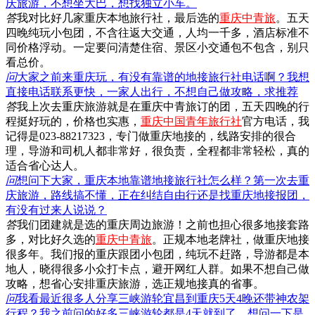
庆旅游，不想坐大巴，想找独立小车。
答
我对比好几家重庆本地旅行社，最后选的
重庆中青旅
。五天
四晚纯玩小包团，不含往返大交通，人均一千多，酒店标准不
同价格浮动。一定要问清楚住宿、景区小交通包不包含，别只
看总价。
问
大家之前来重庆玩，有没有靠谱的地接旅行社电话啊？我想
直接电话联系更快，一家人出行，不想自己做攻略，求推荐
答
我上次去重庆旅游就是在重庆中青旅订的团，五天四晚的行
程挺好玩的，价格也实惠，
重庆中国青年旅行社
官方电话，我
记得是023-88217323，专门做重庆地接的，线路安排的很合
理，导游和司机人都非常好，很负责，全程都非常轻松，真的
适合省心达人。
问
想问下大家，重庆本地靠谱地接旅行社怎么样？第一次去重
庆旅游，路线搞不懂，正在纠结自由行还是找重庆地接报团，
有没有过来人说说？
答
我们团建就是选的重庆周边旅游！之前也担心很多地接套路
多，对比好久选的
重庆中青旅
。正规本地老牌社，做重庆地接
很多年。我们报的重庆跟团小包团，纯玩不赶路，导游都是本
地人，晓得很多小众打卡点，避开网红人群。如果不想自己做
攻略，想省心安排重庆旅游，选正规地接真的省事。
问
我看最近很多人分享三峡游轮宜昌到重庆5天4晚还带神农架
行程？我之前问的好多三峡游轮都是4天就到了，想问一下是