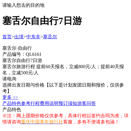
请输入想去的目的地
塞舌尔自由行7日游
首页
>
出境
>
中东非
>
塞舌尔
塞舌尔·自由行
产品编号：QL6161
塞舌尔自由行7日游
塞舌尔旅游行程 提前60天报名，立减800元/人；提前40天报
名，立减500元/人
请电询
选择出发日期与价格
【以下是计划发团日期和报价，仅供参
考】
更多 >>
产品特色
参考行程
费用说明
预订须知
游客问答
产品特色
※注：网上团期价格仅供参考，具体行程以签约合同为准，详
情请咨询
重庆中国青年旅行社
客服，多有不便请多包涵！