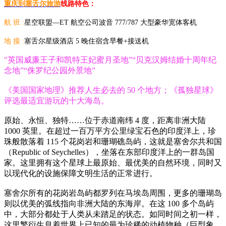
重庆到塞舌尔旅游
线路特色：
航 班 :
星空联盟—ET 航空公司波音 777/787 大型豪华宽体客机
地 接 :
塞舌尔星级酒店 5 晚住宿含早餐+接送机
"英国威廉王子和凯特王妃蜜月圣地”“贝克汉姆结婚十周年纪
念地”“侏罗纪公园外景地”
《美国国家地理》推荐人生必去的 50 个地方；《孤独星球》
评选最适宜游玩的十大海岛。
原始、永恒、独特……位于赤道南纬 4 度，距离非洲大陆
1000 英里。在超过一百万平方公里绿宝石色的印度洋上，珍
珠般散落着 115 个花岗岩和珊瑚礁岛屿，这就是塞舍尔共和国
（Republic of Seychelles），坐落在东部印度洋上的一群岛国
家。这里拥有这个星球上最原始、最优美的自然环境，同时又
以现代化的设施保障文明生活的正常进行。
塞舍尔所有的花岗岩岛屿都罗列在马埃岛周围，更多的珊瑚岛
则以优美的弧线指向非洲大陆的东海岸。在这 100 多个岛屿
中，大部分都处于人类从未踏足的状态。如同时间之初一样，
这里繁衍生息着世界上已知的最为珍稀的动植物种（巨型象