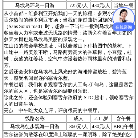
马埃岛环岛一日游
725元/人
430元/人
当地午餐
从小首都－维多利亚开始我们一天的旅程：参观小笨钟和塞
舌尔热闹的维多利亚市场；当我们穿过曲折回旋的无忧路
（Sans Souci road）时，想象一下当年一批到马埃岛旅游的游
客坐着人力车或走过无忧路的情景；路两旁有着百年历史的
参天大树也是马埃岛美丽的景观之一。
在山顶的教会学校遗址，可以俯瞰山下种植园中的茶树。下
山途中一路美景不断，马路两旁高大的香草树，小豆蔻，桂
树，茂盛的红姜花，空气中弥漫着热带雨林里有的清香和芬
芳。
之后还会安排在马埃岛上风光好的海滩停留放松，碧海蓝
天，感受名闻遐迩的塞舌尔蓝。
午餐过后，我们将参观塞舌尔的人工岛-伊甸岛，这里是塞舌
尔的富人区，也是塞舌尔的游艇俱乐部。
除此之外，还会体验到塞舌尔政府的 STC 超市，领略塞舌尔
人的日常生活。
亮点：中午吃大众点评，评价很高的中餐厅。
线路名称
成人
2-11岁
含午餐
马埃岛徒步观海一日游
860元/人
430元/人
BBQ午餐
舌尔被誉为散落在印度洋上璀璨的一颗明珠，除了绝美的沙