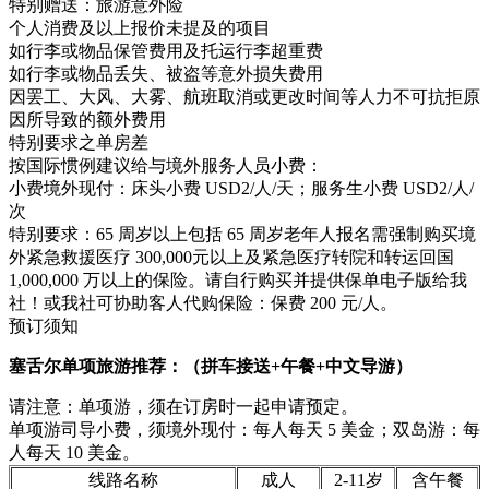
特别赠送：旅游意外险
个人消费及以上报价未提及的项目
如行李或物品保管费用及托运行李超重费
如行李或物品丢失、被盗等意外损失费用
因罢工、大风、大雾、航班取消或更改时间等人力不可抗拒原
因所导致的额外费用
特别要求之单房差
按国际惯例建议给与境外服务人员小费：
小费境外现付：床头小费 USD2/人/天；服务生小费 USD2/人/
次
特别要求：65 周岁以上包括 65 周岁老年人报名需强制购买境
外紧急救援医疗 300,000元以上及紧急医疗转院和转运回国
1,000,000 万以上的保险。请自行购买并提供保单电子版给我
社！或我社可协助客人代购保险：保费 200 元/人。
预订须知
塞舌尔单项旅游推荐：（拼车接送+午餐+中文导游）
请注意：单项游，须在订房时一起申请预定。
单项游司导小费，须境外现付：每人每天 5 美金；双岛游：每
人每天 10 美金。
线路名称
成人
2-11岁
含午餐