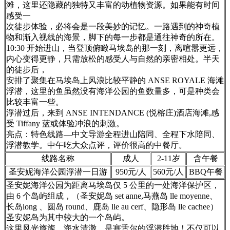
滩，这里还隐藏的独特又丰富的动植物资源。如果能有时间
感受一
次徒步体验，必将会是一段美妙的记忆。一路遇到的神奇植
物和渐入视线的海景，脚下的每一步都是通往神奇的所在。
10:30 开始进山，当登顶俯瞰马埃岛的那一刻，离喧嚣更远，
内心变得更静，只需放松的感受人与自然的亲密相处。半天
的徒步后，
安排了聚集在马埃岛上风浪比较平静的 ANSE ROYALE 海滩
浮潜，这里的鱼虽然没有海洋公园的鱼数量多，可是种类会
比较丰富一些。
浮潜过后，来到 ANSE INTENDANCE (悦榕庄)酒店海滩,感
受 Tiffany 蓝或体验冲浪的刺激。
亮点：特色线路—中文导游全程进山陪同、全程下水陪同、
浮潜教学。中午吃大众点评，评价很高的中餐厅。
线路名称
成人
2-11岁
含午餐
圣安妮海洋公园浮潜一日游
950元/人
560元/人
BBQ午餐
圣安妮海洋公园为距离马埃岛仅 5 公里的一处海洋保护区，
由 6 个岛屿组成，（圣安妮岛 set anne,马燕岛 lle moyenne、
长岛long 、圆岛 round、鹿岛 lle au cerf、隐形岛 lle cachee）
圣安妮岛为其中较大的一个岛屿。
这里风光旖旎，海水清澈，是塞舌尔的浮潜胜地！不仅可以