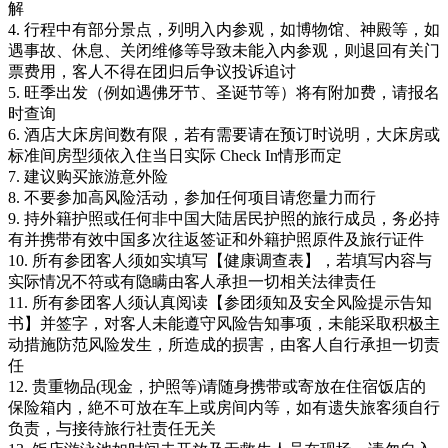
解
4. 行程中有部分景点，列明入内参观，如博物馆、神殿等，如
遇事故、休息、关闭维修等导致未能入内参观，则退回有关门
票费用，客人不得在团归后争议投诉追讨
5. 旺季出发（例如遇佛牙节、圣诞节等）将有附加费，请报名
时查询
6. 酒店大床房间数有限，若有需要请在预订时说明，大床房或
标准间房型须依入住当日实际 Check In情形而定
7. 建议购买旅游意外险
8. 不要参加高风险活动，参加任何项目请您量力而行
9. 持外籍护照或任何非中国大陆居民护照的旅行成员，务必持
有并携带有效中国多次往返签证和外籍护照原件及旅行证件
10. 所有参团客人须如实填写【健康调查表】，若填写内容与
实际情况不符或有隐瞒由客人承担一切相关法律责任
11. 所有参团客人须认真阅读【参团须知及安全风险提示告知
书】并签字，对客人未能遵守风险告知事项，未能采取积极主
动措施防范风险发生，所造成的损害，由客人自行承担一切责
任
12. 贵重物品(现金，护照等)请随身携带或寄放在住宿饭店的
保险箱内，絶不可放在车上或房间内等，如有遗失旅客须自行
负责，与接待旅行社责任无关