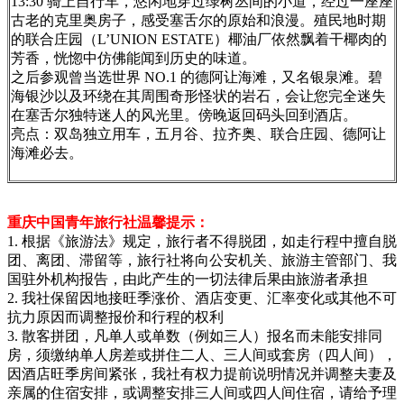
13:30 骑上自行车，悠闲地穿过绿树丛间的小道，经过一座座
古老的克里奥房子，感受塞舌尔的原始和浪漫。殖民地时期
的联合庄园（L’UNION ESTATE）椰油厂依然飘着干椰肉的
芳香，恍惚中仿佛能闻到历史的味道。
之后参观曾当选世界 NO.1 的德阿让海滩，又名银泉滩。碧
海银沙以及环绕在其周围奇形怪状的岩石，会让您完全迷失
在塞舌尔独特迷人的风光里。傍晚返回码头回到酒店。
亮点：双岛独立用车，五月谷、拉齐奥、联合庄园、德阿让
海滩必去。
重庆中国青年旅行社温馨提示：
1. 根据《旅游法》规定，旅行者不得脱团，如走行程中擅自脱
团、离团、滞留等，旅行社将向公安机关、旅游主管部门、我
国驻外机构报告，由此产生的一切法律后果由旅游者承担
2. 我社保留因地接旺季涨价、酒店变更、汇率变化或其他不可
抗力原因而调整报价和行程的权利
3. 散客拼团，凡单人或单数（例如三人）报名而未能安排同
房，须缴纳单人房差或拼住二人、三人间或套房（四人间），
因酒店旺季房间紧张，我社有权力提前说明情况并调整夫妻及
亲属的住宿安排，或调整安排三人间或四人间住宿，请给予理