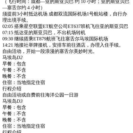
（飞行时间：成都—亚的斯亚贝巴 约 10 小时；亚的斯亚贝巴
—塞舌尔约 4 小时）
须提前3小时抵达机场 成都双流国际机场1号航站楼，自行办
理出境手续。
02:05 搭乘星空联盟ET航空公司ET637班机飞往亚的斯亚贝巴
07:15 抵达亚的斯亚贝巴，不出机场转机
09:30 继续搭乘ET879航班飞往塞舌尔马埃国际机场
14:21 地接社举牌接机，安排车前往酒店，办理入住手续。
自由活动，开始一段浪漫的塞舌尔美妙时光。
马埃岛
D2
早餐：
包含
午餐：
不含
晚餐：
不含
住宿：
当地指定住宿
行程介绍
自由活动或自费前往海洋公园一日游
马埃岛
D3
早餐：
包含
午餐：
不含
晚餐：
不含
住宿：
当地指定住宿
行程介绍