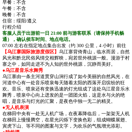
早餐：
不含
午餐：
不含
晚餐：
不含
住宿：
绥阳/遵义
行程介绍
客服人员于出游前一日 21:00 前与游客联系（请保持手机畅
通），确认侯车时间、地点电话。
07:00 左右在指定地点集合出发（约 300 公里，4 小时）前往
【乌江寨国际旅游度假区】
乌江寨背倚青山，临水而居，自然
风光和黔北民俗风情交相辉映，宛若世外桃源一般。漫游于村
寨之中，如同走进不为人知的世外桃源，沉静而美好。
●乌江星音乐水舞秀
乌江寨由一条主河道贯穿山涧行成了如今美丽的自然风光，在
河道中心有一处音乐喷泉每天随着太阳的西落开启缤纷的狂
欢。音乐、喷泉还有变换迅速的灯光组成了这处乌江星音乐水
舞秀，喷泉中心向上迸发的是一团团火焰，这是水与火的绝
唱，是音乐与灯光的汇聚，是夜色中独一无二的精灵。
●无人机表演
在梯田中央有一处无人机广场，在夜幕降临后，一架架无人机
在梯田上慢慢腾空，在星光闪烁下变换色彩，组成蝴蝶展翅、
寅虎下山、等不同的图案与文字，为欢乐的气氛增光添彩。