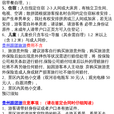
宿早餐自理。)；
5、住宿：
入住指定住宿 2-3 人间或大床房，有独立卫生间、
电视、空调；散拼团根据游客报名时合同约定住宿标准安排，
如产生单男单女，我社有权安排拼房或三人间或加床，若无法
安排，游客需自补单房差，请谅解。请游客务 必带上身份证
原件，未成年人请带户口正页方可入住登记；
6、
儿童：
儿童价只含车位+导服（其余需自理）1.2 米以上
（含 1.2 米）与成人同价。
贵州跟团旅游
费用不含
1、旅游意外险，建议游客自行购买旅游意外险，购买旅游意
外保险后如出现意外摔伤等状况需进行赔偿处理，将 按保险
公司相关条款进行赔付,保险公司赔付结束后以外的理赔旅行
社将不再另做任何赔付。如因游客本人主动放 弃购买旅游意
外保险造成人身或财产损害旅行社不做任何赔付。
2、景区内其他小交通（双河谷电瓶车 30 元/人；观光电梯 50
元/人，自愿消费）。
2、景区内其他小交通。
预订须知
贵州跟团游
注意事项：（请在签定合同时仔细阅读）
1、游客请带好身份证或者户口本有效证件。
2、景区游览请游客穿防滑的鞋子，走路不看景，看景不走