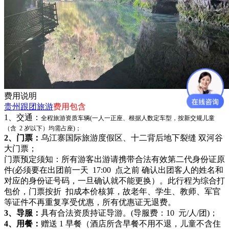
费用说明
贵州跟团旅游
费用包含
1、交通：
全程旅游资质车辆(一人一正座、根据人数定车型，按新交规儿童
（含 2 岁以下）均需占座)；
2、
门票：
乌江寨国际旅游度假区、十二背后地下裂缝 双河谷
大门票；
门票预定须知：所有游客出游请携带合法有效第二代身份证原
件(必须要在出团前一天 17:00 点之前 确认出团客人的姓名和
对应的身份证号码，一旦确认就不能更换）。此行程为综合打
包价，门票按折 扣成本价核算，故老年、学生、教师、军官
等证件不再重复享受优惠，所有优惠证无退费。
3、
导服：
具有合法资质持证导游。(导服费：10 元/人/团)；
4、用餐：
赠送 1 早餐（酒店所含早餐不用不退，儿童不含住