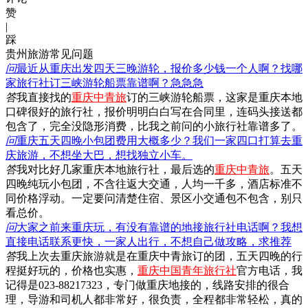
赞
|
踩
贵州旅游常见问题
问
最近从重庆出发四天三晚游轮，报价多少钱一个人啊？找哪
家旅行社订三峡游轮船票靠谱啊？急急急
答
我直接找的
重庆中青旅
订的三峡游轮船票，这家是重庆本地
口碑很好的旅行社，报价明明白白写在合同里，连码头接送都
包含了，完全没隐形消费，比我之前问的小旅行社靠谱多了。
问
重庆五天四晚小包团费用大概多少？我们一家四口打算去重
庆旅游，不想坐大巴，想找独立小车。
答
我对比好几家重庆本地旅行社，最后选的
重庆中青旅
。五天
四晚纯玩小包团，不含往返大交通，人均一千多，酒店标准不
同价格浮动。一定要问清楚住宿、景区小交通包不包含，别只
看总价。
问
大家之前来重庆玩，有没有靠谱的地接旅行社电话啊？我想
直接电话联系更快，一家人出行，不想自己做攻略，求推荐
答
我上次去重庆旅游就是在重庆中青旅订的团，五天四晚的行
程挺好玩的，价格也实惠，
重庆中国青年旅行社
官方电话，我
记得是023-88217323，专门做重庆地接的，线路安排的很合
理，导游和司机人都非常好，很负责，全程都非常轻松，真的