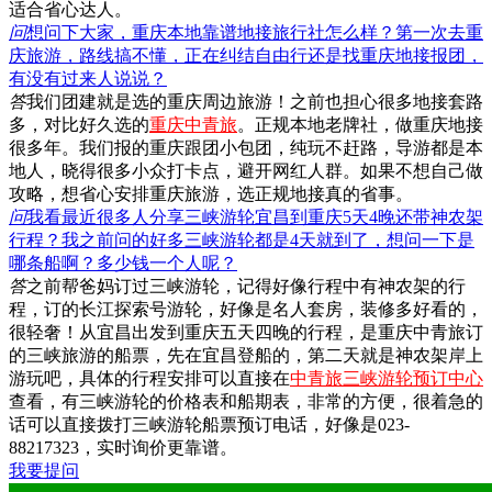
适合省心达人。
问
想问下大家，重庆本地靠谱地接旅行社怎么样？第一次去重
庆旅游，路线搞不懂，正在纠结自由行还是找重庆地接报团，
有没有过来人说说？
答
我们团建就是选的重庆周边旅游！之前也担心很多地接套路
多，对比好久选的
重庆中青旅
。正规本地老牌社，做重庆地接
很多年。我们报的重庆跟团小包团，纯玩不赶路，导游都是本
地人，晓得很多小众打卡点，避开网红人群。如果不想自己做
攻略，想省心安排重庆旅游，选正规地接真的省事。
问
我看最近很多人分享三峡游轮宜昌到重庆5天4晚还带神农架
行程？我之前问的好多三峡游轮都是4天就到了，想问一下是
哪条船啊？多少钱一个人呢？
答
之前帮爸妈订过三峡游轮，记得好像行程中有神农架的行
程，订的长江探索号游轮，好像是名人套房，装修多好看的，
很轻奢！从宜昌出发到重庆五天四晚的行程，是重庆中青旅订
的三峡旅游的船票，先在宜昌登船的，第二天就是神农架岸上
游玩吧，具体的行程安排可以直接在
中青旅三峡游轮预订中心
查看，有三峡游轮的价格表和船期表，非常的方便，很着急的
话可以直接拨打三峡游轮船票预订电话，好像是023-
88217323，实时询价更靠谱。
我要提问