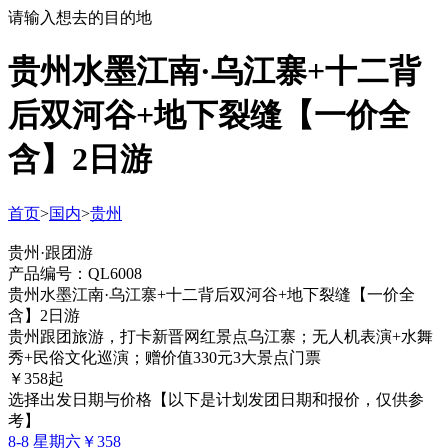
请输入想去的目的地
贵州水墨江南·乌江寨+十二背
后双河谷+地下裂缝【一价全
含】2日游
首页
>
国内
>
贵州
贵州·跟团游
产品编号：QL6008
贵州水墨江南·乌江寨+十二背后双河谷+地下裂缝【一价全
含】2日游
贵州跟团旅游，打卡新晋网红景点乌江寨；无人机表演+水舞
秀+民俗文化巡演；赠价值330元3大景点门票
￥
358
起
选择出发日期与价格
【以下是计划发团日期和报价，仅供参
考】
8-8 星期六
￥358