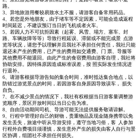
路。
3、异地旅游用餐较易致水土不服，请游客自备常用药品。
4、若您是外地朋友，由于堵车等不定因素，可能会造成返程
时间延迟，不建议预订当日的飞机或者火车。
5、若因人力不可抗拒因素（起雾、风雪、塌方、塞车、封
路、车辆故障等等）导致行程延误、滞留或不能完成景 点游
览等状况，请您予以理解并且我社不承担任何责任，我社只能
退还未产生的费用，已产生的费用如交通费、门 票、导服等
其他费用不能退回。由此产生的食宿费用由游客自理，我社将
协助安排。因特殊原因造成标准误差，按 照实际发生情况进
行退补。
6、请游客根据导游告知的集合时间，准时抵达集合地点，以
防错过游览景点的时间，若因游客自身原因导致误车， 损失
自负。
7、在不减少景点的情况下，我社有权根据当日游客量调整游
览顺序，景区开放时间以当日公告为准。
8、自由活动期间司机、导游可能无法提供服务敬请谅解。
9、行程中管理好自己的财物，贵重物品及现金随身携带以免
发生丢失，旅途中听从导游安排，遵守当地习俗，客 人参加
行程外自费项目须谨慎，发生意外产生的损失由客人自行与景
区协调，组团社不承担任何损失。