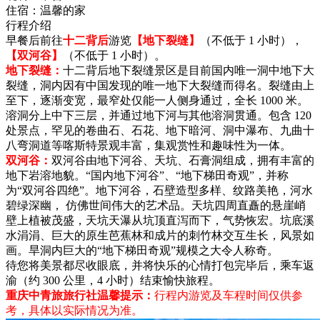
住宿：
温馨的家
行程介绍
早餐后前往
十二背后
游览
【地下裂缝】
（不低于 1 小时），
【双河谷】
（不低于 1 小时）。
地下裂缝：
十二背后地下裂缝景区是目前国内唯一洞中地下大
裂缝，洞内因有中国发现的唯一地下大裂缝而得名。裂缝由上
至下，逐渐变宽，最窄处仅能一人侧身通过，全长 1000 米。
溶洞分上中下三层，并通过地下河与其他溶洞贯通。包含 120
处景点，罕见的卷曲石、石花、地下暗河、洞中瀑布、九曲十
八弯洞道等喀斯特景观丰富，集观赏性和趣味性为一体。
双河谷：
双河谷由地下河谷、天坑、石膏洞组成，拥有丰富的
地下岩溶地貌。“国内地下河谷”、“地下梯田奇观”，并称
为“双河谷四绝”。地下河谷，石壁造型多样、纹路美艳，河水
碧绿深幽， 仿佛世间伟大的艺术品。天坑四周直矗的悬崖峭
壁上植被茂盛，天坑天瀑从坑顶直泻而下，气势恢宏。坑底溪
水涓涓、巨大的原生芭蕉林和成片的刺竹林交互生长，风景如
画。旱洞内巨大的“地下梯田奇观”规模之大令人称奇。
待您将美景都尽收眼底，并将快乐的心情打包完毕后，乘车返
渝（约 300 公里，4 小时）结束愉快旅程。
重庆中青旅旅行社温馨提示：
行程内游览及车程时间仅供参
考，具体以实际情况为准。