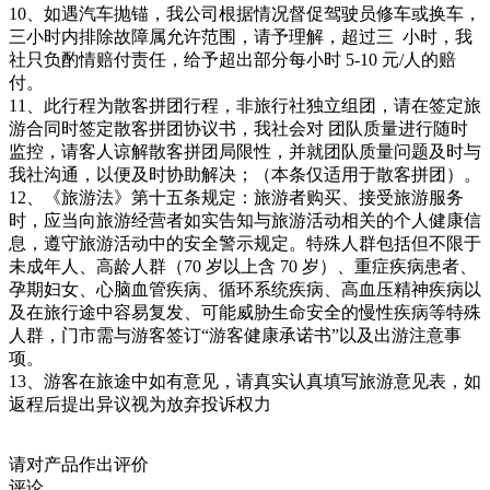
10、如遇汽车抛锚，我公司根据情况督促驾驶员修车或换车，
三小时内排除故障属允许范围，请予理解，超过三 小时，我
社只负酌情赔付责任，给予超出部分每小时 5-10 元/人的赔
付。
11、此行程为散客拼团行程，非
旅行社独立组团，请在签定旅
游合同时签定散客拼团协议书，我社会对 团队质量进行随时
监控，请客人谅解散客拼团局限性，并就团队质量问题及时与
我社沟通，以便及时协助解决；（本条仅适用于散客拼团）。
12、《旅游法》第十五条规定：旅游者购买、接受旅游服务
时，应当向旅游经营者如实告知与旅游活动相关的个人健康信
息，遵守旅游活动中的安全警示规定。特殊人群包括但不限于
未成年人、高龄人群（70 岁以上含 70 岁）、重症疾病患者、
孕期妇女、心脑血管疾病、循环系统疾病、高血压精神疾病以
及在旅行途中容易复发、可能威胁生命安全的慢性疾病等特殊
人群，门市需与游客签订“游客健康承诺书”以及出游注意事
项。
13、游客在旅途中如有意见，请真实认真填写旅游意见表，如
返程后提出异议视为放弃投诉权力
请对产品作出评价
评论