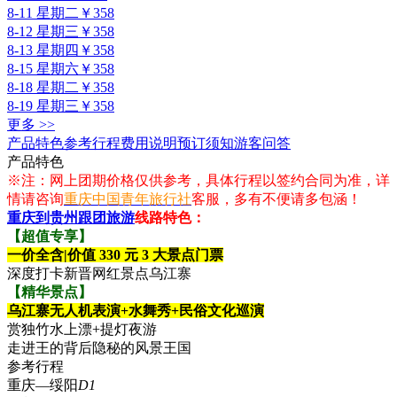
8-11 星期二
￥358
8-12 星期三
￥358
8-13 星期四
￥358
8-15 星期六
￥358
8-18 星期二
￥358
8-19 星期三
￥358
更多 >>
产品特色
参考行程
费用说明
预订须知
游客问答
产品特色
※注：网上团期价格仅供参考，具体行程以签约合同为准，详
情请咨询
重庆中国青年旅行社
客服，多有不便请多包涵！
重庆到贵州跟团旅游
线路特色：
【超值专享】
一价全含|
价值 330 元 3 大景点门票
深度打卡新晋网红景点乌江寨
【精华景点】
乌江寨无人机表演+水舞秀+民俗文化巡演
赏独竹水上漂+提灯夜游
走进王的背后隐秘的风景王国
参考行程
重庆—绥阳
D1