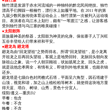
●独竹漂
独竹漂是发源于赤水河流域的一种独特的黔北民间绝技。独竹
漂高手们脚踩一根楠竹，漂行水上如履平地。在 2011 年的第
九届少数民族传统体育运动会上，独竹漂第一次被列入运动项
目。表演者在乌江水上划行，颇有“一苇渡江”之感，让游客感
受到独竹漂与乌江寨的唯美碰撞！
●太阳鼓阵
苗族最神圣的祭器，太阳鼓为神灵的化身。保佑寨子人丁兴旺
五谷丰登给人们带来祥和平安。
●廻龙岛 廻龙塔
廻龙岛由“回龙望祖”之势而得名。所谓“回龙望祖”，是小龙离
开祖龙之后再回头望祖，客观上是地势回转、龙脉回头朝向发
脉祖山之象。说一个人朝宗顾祖，状如舐尾之龙、回头之虎，
就是说他忠孝两全，有情有义，即使到外地求发展，也能衣锦
还乡。
廻龙塔是七级白色封闭檐式石塔，平面呈六角型，因石塔建于
山顶，视觉和谐，加之山上植松柏等树木，就使得这块地方显
得天蓝、塔白、树绿、山秀，景色十分宜人。
绥阳/遵义—重庆
D2
早餐：
包含
午餐：
不含
晚餐：
不含