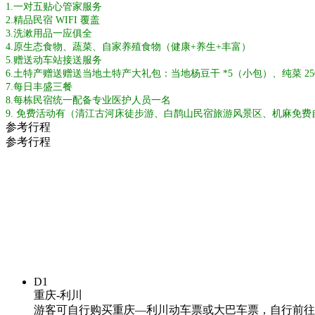
1.一对五贴心管家服务
2.精品民宿 WIFI 覆盖
3.洗漱用品一应俱全
4.原生态食物、蔬菜、自家养殖食物（健康+养生+丰富）
5.赠送动车站接送服务
6.土特产赠送赠送当地土特产大礼包：当地杨豆干 *5（小包）、纯菜 250 克
7.每日丰盛三餐
8.每栋民宿统一配备专业医护人员一名
9. 免费活动有（清江古河床徒步游、白鹊山民宿旅游风景区、机麻免
参考行程
参考行程
D1
重庆-利川
游客可自行购买重庆—利川动车票或大巴车票，自行前往龙