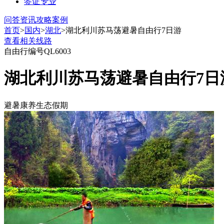
签证
专业
问答
资讯
攻略
案例
首页
>
国内
>
湖北
>湖北利川苏马荡避暑自由行7日游
查看相关线路
自由行
编号QL6003
湖北利川苏马荡避暑自由行7日
避暑康养生态假期