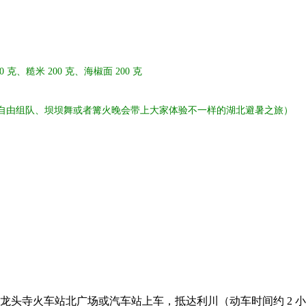
、糙米 200 克、海椒面 200 克
费自由组队、坝坝舞或者篝火晚会带上大家体验不一样的湖北避暑之旅）
头寺火车站北广场或汽车站上车，抵达利川（动车时间约 2 小时