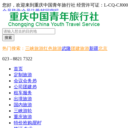
您好，欢迎来到重庆中国青年旅行社 经营许可证：L-CQ-CJ000
会员登录
|
会员注册
|
找回密码
搜索
热门搜索：
三峡旅游
红色旅游
武隆
团建旅游
新疆
北京
023 - 8821 7322
首页
定制旅游
会议会务
热
公司团建
热
租车服务
出境旅游
国内旅游
三峡游轮
重庆旅游
特价抢购
限时