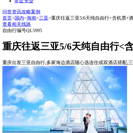
签证
专业
问答
资讯
攻略
案例
首页
>
国内
>
海南
>
三亚
>重庆往返三亚5/6天纯自由行<含机票+
查看相关线路
自由行
编号QL5995
重庆往返三亚5/6天纯自由行<
重庆出发三亚自由行,多家海边酒店随心选连住或双酒店搭配,