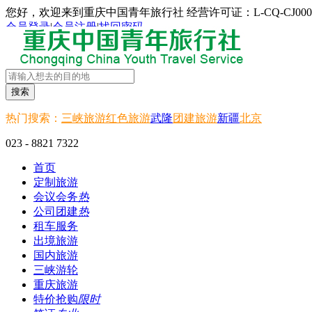
您好，欢迎来到重庆中国青年旅行社 经营许可证：L-CQ-CJ000
会员登录
|
会员注册
|
找回密码
搜索
热门搜索：
三峡旅游
红色旅游
武隆
团建旅游
新疆
北京
023 - 8821 7322
首页
定制旅游
会议会务
热
公司团建
热
租车服务
出境旅游
国内旅游
三峡游轮
重庆旅游
特价抢购
限时