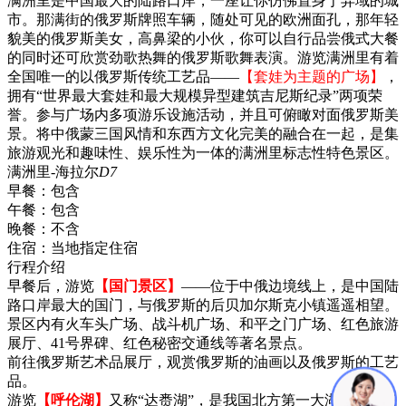
满洲里是中国最大的陆路口岸，一座让你仿佛置身于异域的城
市。那满街的俄罗斯牌照车辆，随处可见的欧洲面孔，那年轻
貌美的俄罗斯美女，高鼻梁的小伙，你可以自行品尝俄式大餐
的同时还可欣赏劲歌热舞的俄罗斯歌舞表演。游览满洲里有着
全国唯一的以俄罗斯传统工艺品——
【套娃为主题的广场】
，
拥有“世界最大套娃和最大规模异型建筑吉尼斯纪录”两项荣
誉。参与广场内多项游乐设施活动，并且可俯瞰对面俄罗斯美
景。将中俄蒙三国风情和东西方文化完美的融合在一起，是集
旅游观光和趣味性、娱乐性为一体的满洲里标志性特色景区。
满洲里-海拉尔
D7
早餐：
包含
午餐：
包含
晚餐：
不含
住宿：
当地指定住宿
行程介绍
早餐后，游览
【国门景区】
——位于中俄边境线上，是中国陆
路口岸最大的国门，与俄罗斯的后贝加尔斯克小镇遥遥相望。
景区内有火车头广场、战斗机广场、和平之门广场、红色旅游
展厅、41号界碑、红色秘密交通线等著名景点。
前往俄罗斯艺术品展厅，观赏俄罗斯的油画以及俄罗斯的工艺
品。
游览
【呼伦湖】
又称“达赉湖”，是我国北方第一大湖。也是我