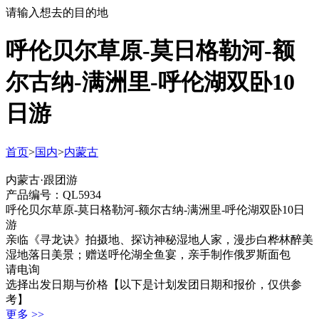
请输入想去的目的地
呼伦贝尔草原-莫日格勒河-额
尔古纳-满洲里-呼伦湖双卧10
日游
首页
>
国内
>
内蒙古
内蒙古·跟团游
产品编号：QL5934
呼伦贝尔草原-莫日格勒河-额尔古纳-满洲里-呼伦湖双卧10日
游
亲临《寻龙诀》拍摄地、探访神秘湿地人家，漫步白桦林醉美
湿地落日美景；赠送呼伦湖全鱼宴，亲手制作俄罗斯面包
请电询
选择出发日期与价格
【以下是计划发团日期和报价，仅供参
考】
更多 >>