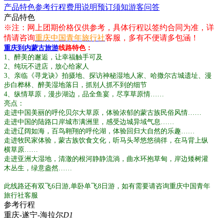
产品特色
参考行程
费用说明
预订须知
游客问答
产品特色
※注：网上团期价格仅供参考，具体行程以签约合同为准，详
情请咨询
重庆中国青年旅行社
客服，多有不便请多包涵！
重庆到内蒙古旅游
线路特色：
1、醉美的邂逅，让幸福触手可及
2、纯玩不进店，放心给家人
3、亲临《寻龙诀》拍摄地、探访神秘湿地人家、哈撒尔古城遗址、漫
步白桦林、醉美湿地落日，抓别人抓不到的细节
4、纵情草原，漫步湖边，品全鱼宴，尽享草原情……
亮点：
走进中国美丽的呼伦贝尔大草原，体验浓郁的蒙古族民俗风情……
走进中国的陆路口岸城市满洲里，感受边城异域气息……
走进辽阔如海，百鸟翱翔的呼伦湖，体验回归大自然的乐趣……
走进牧民家体验，蒙古族饮食文化，听马头琴悠悠徜徉，在马背上纵
横草原……
走进亚洲大湿地，清澈的根河静静流淌，曲水环抱草甸，岸边矮树灌
木丛生，绿意盎然……
此线路还有双飞6日游,单卧单飞8日游，如有需要请咨询重庆中国青年
旅行社客服
参考行程
重庆-遂宁-海拉尔
D1