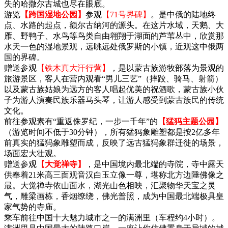
失的哈撒尔古城也尽在眼底。
游览
【跨国湿地公园】
参观
【71号界碑】
。是中俄的陆地终
点、水路的起点，额尔古纳河的源头。在这片水域，天鹅、大
雁、野鸭子、水鸟等鸟类自由翱翔于湖面的芦苇丛中，欣赏那
水天一色的湿地景观，远眺远处俄罗斯的小镇，近观这中俄两
国的界碑。
赠送参观
【铁木真大汗行营】
，是以蒙古族游牧部落为景观的
旅游景区，客人在营内观看“男儿三艺”（摔跤、骑马、射箭）
以及蒙古族姑娘为远方的客人唱起优美的祝酒歌，蒙古族小伙
子为游人演奏民族乐器马头琴，让游人感受到蒙古族民的传统
文化。
前往参观素有“重返侏罗纪，一步一千年”的
【猛犸主题公园】
（游览时间不低于30分钟），所有猛犸象雕塑都是按2亿多年
前真实的猛犸象雕塑而成，反映了远古猛犸象群迁徙的场景，
场面宏大壮观。
赠送参观
【大觉禅寺】
，是中国境内最北端的寺院，寺中露天
供奉着21米高三面观音汉白玉立像一尊，堪称北方边陲佛像之
最。大觉禅寺依山面水，湖光山色相映，汇聚物华天宝之灵
气，雕梁画栋，香烟缭绕，佛光普照，成为中国最北端极具皇
家气势的寺庙。
乘车前往中国十大魅力城市之一的满洲里（车程约4小时）。