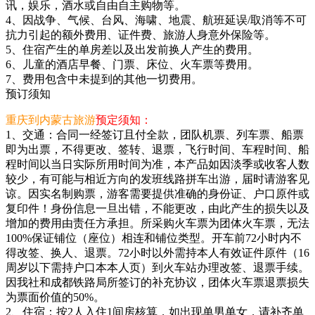
讯，娱乐，酒水或自由自主购物等。
4、因战争、气候、台风、海啸、地震、航班延误/取消等不可
抗力引起的额外费用、证件费、旅游人身意外保险等。
5、住宿产生的单房差以及出发前换人产生的费用。
6、儿童的酒店早餐、门票、床位、火车票等费用。
7、费用包含中未提到的其他一切费用。
预订须知
重庆到内蒙古旅游
预定须知：
1、交通：合同一经签订且付全款，团队机票、列车票、船票
即为出票，不得更改、签转、退票，飞行时间、车程时间、船
程时间以当日实际所用时间为准，本产品如因淡季或收客人数
较少，有可能与相近方向的发班线路拼车出游，届时请游客见
谅。因实名制购票，游客需要提供准确的身份证、户口原件或
复印件！身份信息一旦出错，不能更改，由此产生的损失以及
增加的费用由责任方承担。所采购火车票为团体火车票，无法
100%保证铺位（座位）相连和铺位类型。开车前72小时内不
得改签、换人、退票。72小时以外需持本人有效证件原件（16
周岁以下需持户口本本人页）到火车站办理改签、退票手续。
因我社和成都铁路局所签订的补充协议，团体火车票退票损失
为票面价值的50%。
2、住宿：按2人入住1间房核算，如出现单男单女，请补齐单