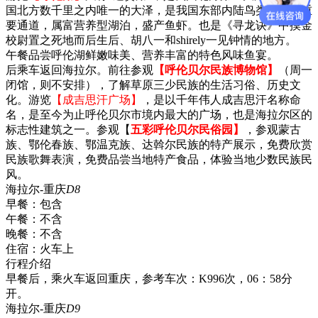
国北方数千里之内唯一的大泽，是我国东部内陆鸟类迁徙的重
要通道，属富营养型湖泊，盛产鱼虾。也是《寻龙诀》中摸金
校尉置之死地而后生后、胡八一和shirely一见钟情的地方。
午餐品尝呼伦湖鲜嫩味美、营养丰富的特色风味鱼宴。
后乘车返回海拉尔。前往参观
【呼伦贝尔民族博物馆】
（周一
闭馆，则不安排），了解草原三少民族的生活习俗、历史文
化。游览
【成吉思汗广场】
，是以千年伟人成吉思汗名称命
名，是至今为止呼伦贝尔市境内最大的广场，也是海拉尔区的
标志性建筑之一。参观【
五彩呼伦贝尔民俗园】
，参观蒙古
族、鄂伦春族、鄂温克族、达斡尔民族的特产展示，免费欣赏
民族歌舞表演，免费品尝当地特产食品，体验当地少数民族民
风。
海拉尔-重庆
D8
早餐：
包含
午餐：
不含
晚餐：
不含
住宿：
火车上
行程介绍
早餐后，乘火车返回重庆，参考车次：K996次，06：58分
开。
海拉尔-重庆
D9