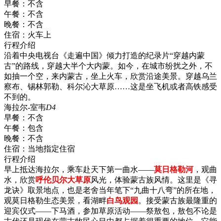
早餐：
不含
午餐：
不含
晚餐：
不含
住宿：
火车上
行程介绍
沿着中央电视台《走遍中国》倾力打造的纪录片“穿越内蒙
古”的路线，穿越大半个大内蒙。如今，在城市纷扰之外，不
如抽一个空，来内蒙古，坐上火车，欣赏沿途美景。穿越乌兰
察布、锡林郭勒、科尔沁大草原……这是坐飞机或者高铁感受
不到的。
海拉尔-室韦
D4
早餐：
不含
午餐：
包含
晚餐：
不含
住宿：
当地指定住宿
行程介绍
早上抵达海拉尔，乘车赴天下第一曲水——
莫日格勒河
，观曲
水，欣赏
呼伦贝尔大草原
风光，体验蒙古族风情。这里是《寻
龙诀》取景地点，也是老舍当年笔下“九曲十八弯”的所在地，
观莫日格勒生态美景，看湖畔
白鸟观园
。接受蒙古族最隆重的
迎宾仪式——下马酒，参加草原活动——祭敖包，敖包不论是