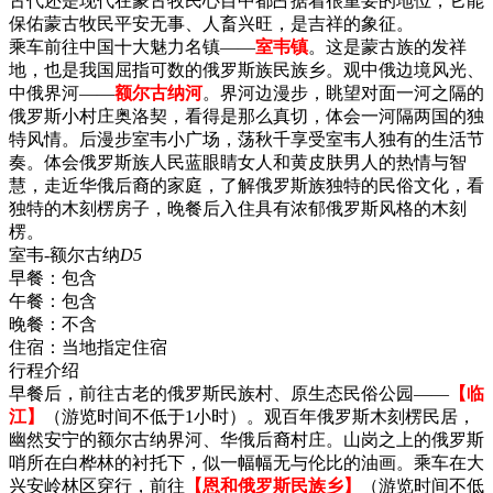
古代还是现代在蒙古牧民心目中都占据着很重要的地位，它能
保佑蒙古牧民平安无事、人畜兴旺，是吉祥的象征。
乘车前往中国十大魅力名镇——
室韦镇
。这是蒙古族的发祥
地，也是我国屈指可数的俄罗斯族民族乡。观中俄边境风光、
中俄界河——
额尔古纳河
。界河边漫步，眺望对面一河之隔的
俄罗斯小村庄奥洛契，看得是那么真切，体会一河隔两国的独
特风情。后漫步室韦小广场，荡秋千享受室韦人独有的生活节
奏。体会俄罗斯族人民蓝眼睛女人和黄皮肤男人的热情与智
慧，走近华俄后裔的家庭，了解俄罗斯族独特的民俗文化，看
独特的木刻楞房子，晚餐后入住具有浓郁俄罗斯风格的木刻
楞。
室韦-额尔古纳
D5
早餐：
包含
午餐：
包含
晚餐：
不含
住宿：
当地指定住宿
行程介绍
早餐后，前往古老的俄罗斯民族村、原生态民俗公园——
【临
江】
（游览时间不低于1小时）。观百年俄罗斯木刻楞民居，
幽然安宁的额尔古纳界河、华俄后裔村庄。山岗之上的俄罗斯
哨所在白桦林的衬托下，似一幅幅无与伦比的油画。乘车在大
兴安岭林区穿行，前往
【恩和俄罗斯民族乡】
（游览时间不低