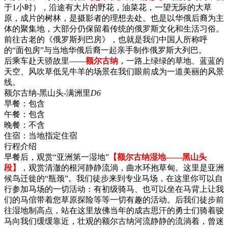
于1小时），沿途有大片的野花，油菜花，一望无际的大草
原，成片的树林，是摄影者的理想去处。也是以华俄后裔为主
体的聚集地，大部分仍保留着传统的俄罗斯文化和生活习俗。
前往古老的《俄罗斯列巴房》，也就是我们中国人所称呼
的“面包房”与当地华俄后裔一起亲手制作俄罗斯大列巴。
后乘车赴天骄故里——
额尔古纳
，一路上绿绿的草地、蓝蓝的
天空、风吹草低见牛羊的场景在我们眼前成为一道美丽的风景
线。
额尔古纳-黑山头-满洲里
D6
早餐：
包含
午餐：
包含
晚餐：
不含
住宿：
当地指定住宿
行程介绍
早餐后，观赏“亚洲第一湿地”
【额尔古纳湿地——黑山头
段】
，观赏清澈的根河静静流淌，曲水环抱草甸。这里是亚洲
候鸟迁徙的“瓶颈”。我们徒步来到专业马场，在这里你可以自
行参加马场的一切活动：有初级骑马、也可以坐在马背上让我
们的马倌带着您草原探险等等一切有趣的活动。后我们徒步前
往湿地制高点，站在这里放佛当年的成吉思汗的勇士们骑着骏
马向我们缓缓靠近，壮观的额尔古纳河流静静的流淌着，曾迷