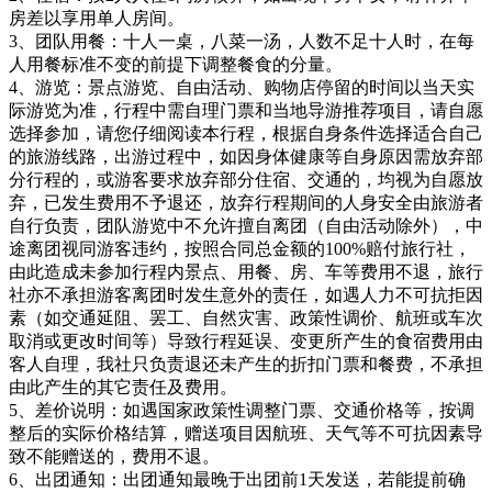
房差以享用单人房间。
3、团队用餐：十人一桌，八菜一汤，人数不足十人时，在每
人用餐标准不变的前提下调整餐食的分量。
4、游览：景点游览、自由活动、购物店停留的时间以当天实
际游览为准，行程中需自理门票和当地导游推荐项目，请自愿
选择参加，请您仔细阅读本行程，根据自身条件选择适合自己
的旅游线路，出游过程中，如因身体健康等自身原因需放弃部
分行程的，或游客要求放弃部分住宿、交通的，均视为自愿放
弃，已发生费用不予退还，放弃行程期间的人身安全由旅游者
自行负责，团队游览中不允许擅自离团（自由活动除外），中
途离团视同游客违约，按照合同总金额的100%赔付旅行社，
由此造成未参加行程内景点、用餐、房、车等费用不退，旅行
社亦不承担游客离团时发生意外的责任，如遇人力不可抗拒因
素（如交通延阻、罢工、自然灾害、政策性调价、航班或车次
取消或更改时间等）导致行程延误、变更所产生的食宿费用由
客人自理，我社只负责退还未产生的折扣门票和餐费，不承担
由此产生的其它责任及费用。
5、差价说明：如遇国家政策性调整门票、交通价格等，按调
整后的实际价格结算，赠送项目因航班、天气等不可抗因素导
致不能赠送的，费用不退。
6、出团通知：出团通知最晚于出团前1天发送，若能提前确