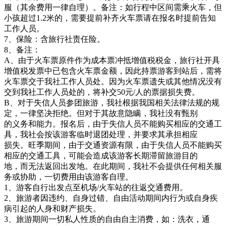
服（其余费用一律自理）。备注：如行程中区间需乘火车，但
小孩超过1.2米的，需要提前补齐火车票请在报名时提前告知
工作人员。
7、保险：含旅行社责任险。
8、备注：
A、由于火车票原件作为成本票冲抵增值税税金，旅行社开具
增值税发票中已包含火车票金额，因此持票游客到站后，需将
火车票交于我社工作人员处。因为火车票遗失或其他情况没有
交到我社工作人员处的，将补交50元/人的票据损失费。
B、对于失信人员参团旅游，我社根据我国相关法律法规的规
定，一律坚决拒绝。但对于其故意隐瞒，我社没有甄别
的义务和能力。报名后，由于失信人员不能购买相应的交通工
具，我社会按该游客临时退团处理，并要求其承担相应
损失。旺季期间，由于交通资源有限，由于失信人员不能购买
相应的交通工具，可能会造成该游客长期滞留旅游目的
地，而无法返回出发地。在此期间，我社不会提供任何相关服
务或协助，一切费用由该游客自理。
1、游客自行出发点至机场/火车站的往返交通费用。
2、旅游者因违约、自身过错、自由活动期间内行为或自身疾
病引起的人身和财产损失。
3、旅游期间一切私人性质的自由自主消费，如：洗衣，通