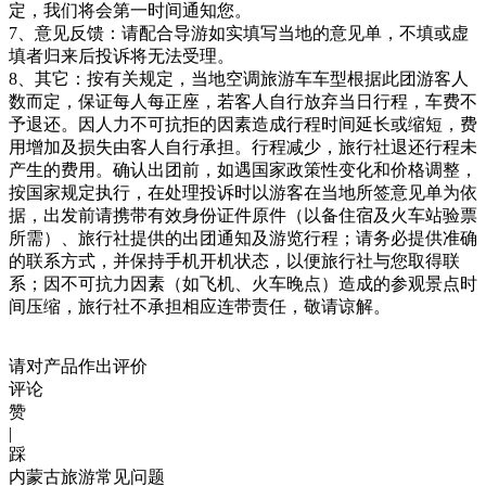
定，我们将会第一时间通知您。
7、意见反馈：请配合导游如实填写当地的意见单，不填或虚
填者归来后投诉将无法受理。
8、其它：按有关规定，当地空调旅游车车型根据此团游客人
数而定，保证每人每正座，若客人自行放弃当日行程，车费不
予退还。因人力不可抗拒的因素造成行程时间延长或缩短，费
用增加及损失由客人自行承担。行程减少，旅行社退还行程未
产生的费用。确认出团前，如遇国家政策性变化和价格调整，
按国家规定执行，在处理投诉时以游客在当地所签意见单为依
据，出发前请携带有效身份证件原件（以备住宿及火车站验票
所需）、旅行社提供的出团通知及游览行程；请务必提供准确
的联系方式，并保持手机开机状态，以便旅行社与您取得联
系；因不可抗力因素（如飞机、火车晚点）造成的参观景点时
间压缩，旅行社不承担相应连带责任，敬请谅解。
请对产品作出评价
评论
赞
|
踩
内蒙古旅游常见问题