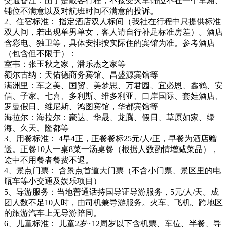
交通备注：由于是散客行程，不接受火车铺位不在一个车厢、
铺位不满意以及对航班时间不满意的投诉。
2、住宿标准： 指定酒店双人标间（我社在行程中只提供标准
双人间，若出现单男单女，客人请自行补足标准房差）。酒店
含彩电、独卫等，具体安排按实际住的宾馆为准。参考酒店
（包含但不限于）：
室韦：张玉秋之家，潘乐杰之家等
额尔古纳：天佑德商务宾馆、昌盛源宾馆等
满洲里：车之美、国贸、美梦思、万君园、宜必恩、鑫鹤、安
信、子家、七喜、多利斯、维多利亚、口岸国际、套娃酒店、
罗曼假日、维尼斯、鸿图宾馆，华都宾馆等
海拉尔：海拉尔：豪达、华晟、龙腾、假日、草原如家、绿
海、久天、隆都等
3、用餐标准： 4早4正，正餐餐标25元/人/正，早餐为酒店赠
送。正餐10人一桌8菜一汤桌餐（根据人数酌情增减菜品），
途中不用餐者餐费不退。
4、景点门票： 含景点首道大门票（不含小门票、景区里的电
瓶车等小交通及娱乐项目）
5、导游服务：当地普通话持国导证导游服务，5元/人/天。成
团人数不足10人时，由司机兼导游服务。火车、飞机、跨地区
的旅游汽车上无导游陪同。
6、儿童标准： 儿童2岁~12周岁以下含机票、车位、半餐、导