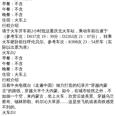
早餐：
不含
午餐：
不含
晚餐：
不含
住宿：
火车上
行程介绍
请于火车开车前2小时抵达重庆北火车站，乘动车前往遂宁
（参考车次：D637次 19：39分；D2263次 21：07分）。转乘
火车硬卧前往呼伦贝尔。参考车次：K998次 23：54开车（实
际以出票为准）
火车
D2
早餐：
不含
午餐：
不含
晚餐：
不含
住宿：
火车上
行程介绍
沿着中央电视台《走遍中国》倾力打造的纪录片“穿越内蒙
古”的路线，穿越大半个大内蒙。如今，在城市纷扰之外，不
如抽一个空，来内蒙古，坐上火车，欣赏沿途美景。穿越乌兰
察布、锡林郭勒、科尔沁大草原……这是坐飞机或者高铁感受
不到的。
火车
D3