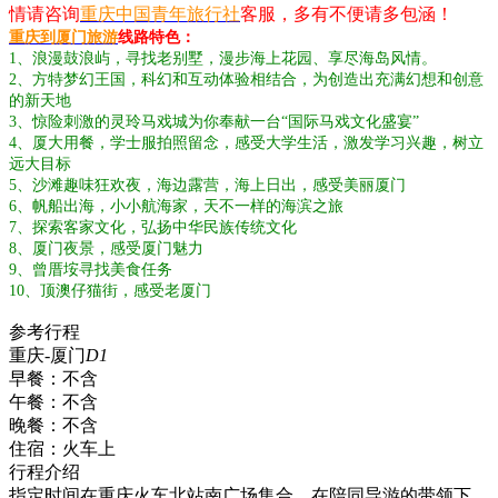
情请咨询
重庆中国青年旅行社
客服，多有不便请多包涵！
重庆到厦门旅游
线路特色：
1、浪漫鼓浪屿，寻找老别墅，漫步海上花园、享尽海岛风情。
2、方特梦幻王国，科幻和互动体验相结合，为创造出充满幻想和创意
的新天地
3、惊险刺激的灵玲马戏城为你奉献一台“国际马戏文化盛宴”
4、厦大用餐，学士服拍照留念，感受大学生活，激发学习兴趣，树立
远大目标
5、沙滩趣味狂欢夜，海边露营，海上日出，感受美丽厦门
6、帆船出海，小小航海家，天不一样的海滨之旅
7、探索客家文化，弘扬中华民族传统文化
8、厦门夜景，感受厦门魅力
9、曾厝垵寻找美食任务
10、顶澳仔猫街，感受老厦门
参考行程
重庆-厦门
D1
早餐：
不含
午餐：
不含
晚餐：
不含
住宿：
火车上
行程介绍
指定时间在重庆火车北站南广场集合，在陪同导游的带领下