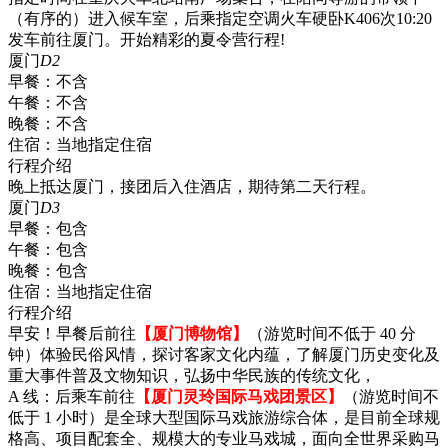
（有序的）进入候车室，后乘指定空调火车硬卧K406次10:20
发车前往厦门。开始精彩的夏令营行程!
厦门
D2
早餐：
不含
午餐：
不含
晚餐：
不含
住宿：
当地指定住宿
行程介绍
晚上抵达厦门，接团后入住酒店，期待第二天行程。
厦门
D3
早餐：
包含
午餐：
包含
晚餐：
包含
住宿：
当地指定住宿
行程介绍
早安！早餐后前往
【厦门博物馆】
（游览时间不低于 40 分
钟）体验民俗风情，探讨客家文化内蕴，了解厦门历史变化及
重大事件普及文物知识，弘扬中华民族的传统文化，
A 线：后乘车前往
【厦门灵玲国际马戏团景区】
（游览时间不
低于 1 小时）是全球大型国际马戏旅游综合体，是目前全球规
格高、项目配套全、规模大的专业马戏城，面向全世界采购马