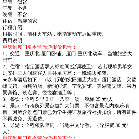
早餐：
包含
午餐：
不含
晚餐：
不含
住宿：
温馨的家
行程介绍
根据时间，前往火车站，乘指定动车返回重庆。
费用说明
重庆到厦门夏令营旅游报价包含：
1、交通：重庆北-厦门卧铺。厦门-重庆北动车，当地旅游大
巴车。
2、住宿：指定酒店双人标准间(空调独卫)；若出现单男单女
则安排三人间或客人自补单房差；一晚海边帐篷。
★参考酒店如下：（以订到的实际酒店为准）厦门酒店：兴鹭
峰宾馆、丽翔酒店、新油宾馆、宁化宾馆、美湖鹭宾馆、兴万
景宾馆、玖点宾、悦悦鑫酒店等；
3、餐饮：全程 5 早 3 正，八菜一汤，餐标 25 元/人
4、景点：行程所列景点首到大门票，不包含景点内娱乐项
目；因所含景点门票已为学生持证及旅行社折扣价，所有证件
不再减免、无退费。
5、导游：全程领队陪同，当地中文导游。（导服费 30 元/
人）
重庆到厦门夏令营旅游报价不含：