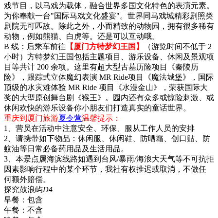
戏节目，以马戏为载体，融合世界多国文化特色的表演元素。
为你奉献一台"国际马戏文化盛宴"。世界同马戏城精彩剧照类
剧院无可匹敌。除此之外，小而精致的动物园，拥有很多稀有
动物，例如熊猫、白虎等。还是可以互动哦。
B 线：后乘车前往
【厦门方特梦幻王国】
（游览时间不低于 2
小时）方特梦幻王国包括主题项目、游乐设备、休闲及景观项
目等共计 200 余项。这里有超大型古墓历险项目《秦陵历
险》，跟踪式立体魔幻表演 MR Ride项目《魔法城堡》，国际
顶级的水灾难体验 MR Ride 项目《水漫金山》，荣获国际大
奖的大型原创舞台剧《猴王》。园内还有众多或惊险刺激、或
休闲欢快的游乐设备你小朋友们打造真实的童话世界。
重庆到厦门旅游
夏令营
温馨提示：
1、营员在活动中注意安全、环保、服从工作人员的安排
2、请携带如下物品：休闲服、休闲鞋、防晒霜、创口贴、防
蚊油等日常必备药用品及生活用品。
3、本景点属海滨线路如遇到台风/暴雨/海浪大天气等不可抗拒
因素影响行程中的某个环节，我社有权推迟或取消，不做任
何额外赔偿。
探究鼓浪屿
D4
早餐：
包含
午餐：
不含