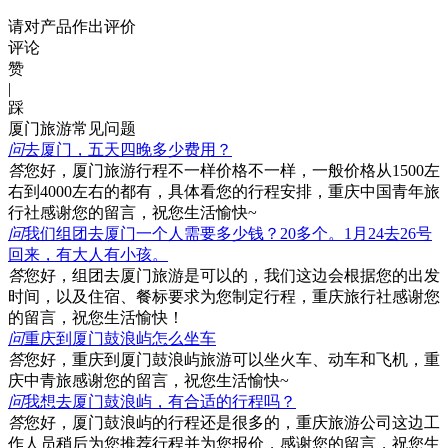
请对产品作出评价
评论
赞
|
踩
厦门旅游常见问题
问
去厦门，五天四晚多少费用？
答
您好，厦门旅游行程不一样价格不一样，一般价格从1500左
右到4000左右的都有，具体看您的行程安排，重庆中国青年旅
行社感谢您的留言，祝您生活愉快~
问
我们组团去厦门一个人需要多少钱？20多个。1月24去26号
回来，有大人有小孩。
答
您好，组团去厦门旅游是可以的，我们这边会根据您的出发
时间，以及住宿、餐标要求为您制定行程，重庆旅行社感谢您
的留言，祝您生活愉快！
问
重庆到厦门鼓浪屿怎么坐车
答
您好，重庆到厦门鼓浪屿旅游可以坐火车、动车和飞机，重
庆中青旅感谢您的留言，祝您生活愉快~
问
我想去厦门鼓浪屿，有合适的行程吗？
答
您好，厦门鼓浪屿的行程还是很多的，重庆旅游公司这边工
作人员稍后为您推荐行程并为您报价，感谢您的留言，祝您生