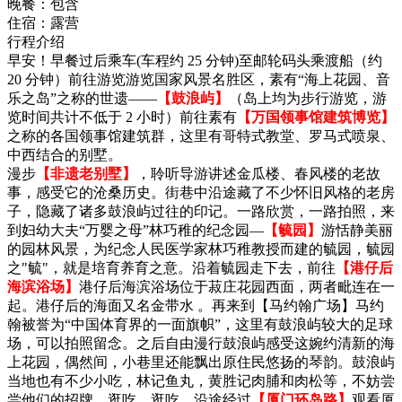
晚餐：
包含
住宿：
露营
行程介绍
早安！早餐过后乘车(车程约 25 分钟)至邮轮码头乘渡船（约
20 分钟）前往游览游览国家风景名胜区，素有“海上花园、音
乐之岛”之称的世遗——
【鼓浪屿】
（岛上均为步行游览，游
览时间共计不低于 2 小时）前往素有
【万国领事馆建筑博览】
之称的各国领事馆建筑群，这里有哥特式教堂、罗马式喷泉、
中西结合的别墅。
漫步
【非遗老别墅】
，聆听导游讲述金瓜楼、春风楼的老故
事，感受它的沧桑历史。街巷中沿途藏了不少怀旧风格的老房
子，隐藏了诸多鼓浪屿过往的印记。一路欣赏，一路拍照，来
到妇幼大夫“万婴之母”林巧稚的纪念园—
【毓园】
游恬静美丽
的园林风景，为纪念人民医学家林巧稚教授而建的毓园，毓园
之"毓"，就是培育养育之意。沿着毓园走下去，前往
【港仔后
海滨浴场】
港仔后海滨浴场位于菽庄花园西面，两者毗连在一
起。港仔后的海面又名金带水 。再来到【马约翰广场】马约
翰被誉为“中国体育界的一面旗帜”，这里有鼓浪屿较大的足球
场，可以拍照留念。之后自由漫行鼓浪屿感受这婉约清新的海
上花园，偶然间，小巷里还能飘出原住民悠扬的琴韵。鼓浪屿
当地也有不少小吃，林记鱼丸，黄胜记肉脯和肉松等，不妨尝
尝他们的招牌，逛吃…逛吃…沿途经过
【厦门环岛路】
观看厦