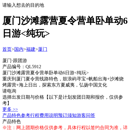
请输入想去的目的地
厦门沙滩露营夏令营单卧单动6
日游<纯玩>
首页
>
国内
>
福建
>
厦门
厦门·跟团游
产品编号：QL5912
厦门沙滩露营夏令营单卧单动6日游<纯玩>
重庆到厦门夏令营线路特色，鼓浪屿寻宝+帆船出海+沙滩烧
烤露营+海上日出，探索东方夏威夷，弘扬中国文化
请电询
选择出发日期与价格
【以下是计划发团日期和报价，仅供参
考】
更多 >>
产品特色
参考行程
费用说明
预订须知
游客问答
产品特色
※注：网上团期价格仅供参考，具体行程以签约合同为准，详