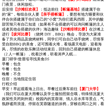
门夜景，休闲放松。
后安排
【沙滩狂欢夜】
：抵达前往
【帐篷基地】
搭建属于你
的“家”，每组合伙人要
【亲手搭帐篷】
，要想有地方睡要和伙
伴合伙搭建属于你们自己的“小窝”为你们遮风挡雨，其中的酸
甜苦辣只有自己知道（如果有不会搭建的可以询问帐篷的主人
或者其他会搭建的伙伴）海边趣味
【沙滩排球比赛】
在沙滩上
进行
【拔河比赛】
（烧烤 DIY，BBQ）晚会，导游为大家准
备了升火用品及烧烤材料，同学们可自自己动手烧烤，尽情享
受自助BBQ 的美食，还可围着火堆，看场露天电影，迎着海
风，尽情的欢歌乐舞活动结束后，回到自己搭建的帐篷休息
（2 人一帐篷），枕着沙滩，听着涛声入眠…
厦门研学/曾厝垵寻找美食
D5
早餐：
包含
午餐：
包含
晚餐：
不含
住宿：
当地指定住宿
行程介绍
早安！早起观看海上日出。早餐过后乘车前往
【厦门大学】
（我们可以在厦大用餐以及学士服拍照留念哦，特殊情况厦大
政策性关闭则外观）校园内的芙蓉湖、情人谷水库等景点，气
氛静谧而浪漫。停留在芙蓉隧道的涂鸦，穿梭在两口之间，看