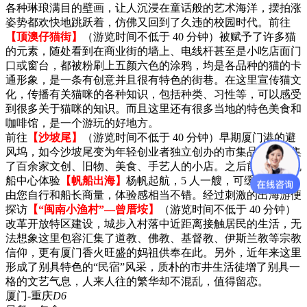
各种琳琅满目的壁画，让人沉浸在童话般的艺术海洋，摆拍涨
姿势都欢快地跳跃着，仿佛又回到了久违的校园时代。前往
【顶澳仔猫街】
（游览时间不低于 40 分钟）被赋予了许多猫
的元素，随处看到在商业街的墙上、电线杆甚至是小吃店面门
口或窗台，都被粉刷上五颜六色的涂鸦，均是各品种的猫的卡
通形象，是一条有创意并且很有特色的街巷。在这里宣传猫文
化，传播有关猫咪的各种知识，包括种类、习性等，可以感受
到很多关于猫咪的知识。而且这里还有很多当地的特色美食和
咖啡馆，是一个游玩的好地方。
前往
【沙坡尾】
（游览时间不低于 40 分钟）早期厦门港的避
风坞，如今沙坡尾变为年轻创业者独立创办的市集品牌，聚集
了百余家文创、旧物、美食、手艺人的小店。之后前往厦门帆
船中心体验
【帆船出海】
杨帆起航，5 人一艘，可缓可急，全
由您自行和船长商量，体验感相当不错。经过刺激的出海游便
探访
【“闽南小渔村”—曾厝垵】
（游览时间不低于 40 分钟）
改革开放特区建设，城步入村落中近距离接触居民的生活，无
法想象这里包容汇集了道教、佛教、基督教、伊斯兰教等宗教
信仰，更有厦门香火旺盛的妈祖供奉在此。另外，近年来这里
形成了别具特色的“民宿”风采，质朴的市井生活徒增了别具一
格的文艺气息，人来人往的繁华却不混乱，值得留恋。
厦门-重庆
D6