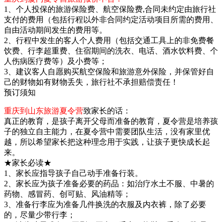
1、个人投保的旅游保险费、航空保险费,合同未约定由旅行社
支付的费用（包括行程以外非合同约定活动项目所需的费用、
自由活动期间发生的费用等。
2、行程中发生的客人个人费用（包括交通工具上的非免费餐
饮费、行李超重费、住宿期间的洗衣、电话、酒水饮料费、个
人伤病医疗费等）及小费等；
3、建议客人自愿购买航空保险和旅游意外保险，并保管好自
己的财物如有财物丢失，旅行社不承担赔偿责任！
预订须知
重庆到山东旅游夏令营
致家长的话：
真正的教育，是孩子离开父母而准备的教育，夏令营是培养孩
子的独立自主能力，在夏令营中需要团队生活，没有家里优
越，所以希望家长把这种理念用于实践，让孩子更快成长起
来。
★家长必读★
1、家长应指导孩子自己动手准备行装。
2、家长应为孩子准备必要的药品：如治疗水土不服、中暑的
药物、感冒药、创可贴、风油精等；
3、准备行李应为准备几件换洗的衣服及内衣裤，除了必要
的，尽量少带行李；