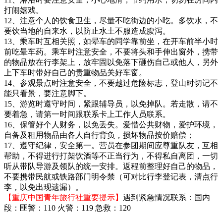
打闹嬉戏。
12、注意个人的饮食卫生，尽量不吃街边的小吃。多饮水，不
要饮当地的自来水，以防止水土不服造成腹泻。
13、乘车时互相关照，如晕车的同学靠前坐，在开车前半小时
前吃晕车药。乘车时注意安全，不要将头和手伸出窗外，携带
的物品放在行李架上，放牢固以免落下砸伤自己或他人，另外
上下车时带好自己的贵重物品关好车窗。
14、参观景点时注意安全，不要越过危险标志，登山时切记不
能只看景，要注意脚下。
15、游览时遵守时间，紧跟辅导员，以免掉队。若走散，请不
要着急，请第一时间跟联系卡上工作人员联系。
16、保管好个人财务，以免丢失。爱惜公共财物，爱护环境，
自备及租用物品由各人自行背负，损坏物品按价赔偿；
17、遵守纪律，安全第一。营员在参团期间应尊重队友，互相
帮助，不得进行打架饮酒等不正当行为，不得私自离团，一切
听从带队导游及领队的统一安排。返程前整理好自己的物品，
不要携带民航或铁路部门明令禁（可对比行李登记表，清点行
李，以免出现遗漏）。
【重庆中国青年旅行社重要提示】
遇到紧急情况联系：国内
段：匪警：110 火警：119 急救：120