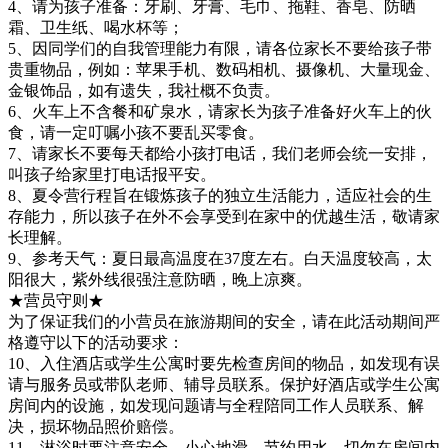
4、请为孩子准备：牙刷、牙膏、毛巾、拖鞋、香皂、防晒
霜、卫生纸、喝水杯等；
5、因同学们的自我管理能力有限，请各位家长不要给孩子带
贵重物品，例如：苹果手机、数码相机、摄像机、大量现金、
金银饰品，如有遗失，我社概不负责。
6、火车上不含餐和矿泉水，请家长为孩子准备好火车上的伙
食，请一定叮嘱小孩不要乱买零食。
7、请家长不要每天都给小孩打电话，我们老师会统一安排，
叫孩子给家里打电话报平安。
8、夏令营行程旨在锻炼孩子的独立生活能力，适应社会的生
存能力，所以孩子在外不会享受到在家中的优越生活，敬请家
长理解。
9、参考天气：夏日最高温度在37度左右。白天温度较高，太
阳很大，紫外线很强注意防晒，晚上凉爽。
★营员守则★
为了保证我们的小营员在旅游期间的安全，请在此活动期间严
格遵守以下的活动要求：
10、入住酒店或学生公寓时要先检查房间的物品，如发现有误
请与服务员或带队老师、辅导员联系。保护好酒店或学生公寓
房间内的设施，如发现问题请与全程陪同工作人员联系、解
决，损坏物品照价赔偿。
11、淋浴时要注意安全，小心地滑，节约用水，切勿在房间内