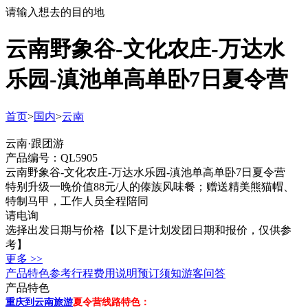
请输入想去的目的地
云南野象谷-文化农庄-万达水
乐园-滇池单高单卧7日夏令营
首页
>
国内
>
云南
云南·跟团游
产品编号：QL5905
云南野象谷-文化农庄-万达水乐园-滇池单高单卧7日夏令营
特别升级一晚价值88元/人的傣族风味餐；赠送精美熊猫帽、
特制马甲，工作人员全程陪同
请电询
选择出发日期与价格
【以下是计划发团日期和报价，仅供参
考】
更多 >>
产品特色
参考行程
费用说明
预订须知
游客问答
产品特色
重庆到云南旅游
夏令营线路特色：