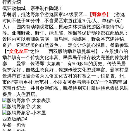
行程介绍
疯狂动物城，亲手制作陶泥！
早餐后，抵达野象谷游览国家4A级景区---
【野象谷】
（游览
时间不低于60分钟，不含景区索道往返70元/人、单程50元/
人）：园内有动物观赏区，原始森林探险旅游区和接待中心
等。亚洲野象、野牛、绿孔雀、猕猴等保护动物都在此栖息；
景区内可以看驯象表演、百鸟园、蝴蝶园，野象谷充满神秘、
奇异，它那优美的自然景色，一定会让你赏心悦目。餐后参观
【“
文化农庄
”之旅——西双版纳勐养镇曼掌村】，在景洪市的
勐养镇有一个传统文化丰富、民风民俗保存较为完整的傣族村
寨——曼掌，傣语即“大象寨”，有500多年的历史。传统民居
保护完好，自然生态良好，傣族传统文化资源丰富。曼掌村是
景洪市首批被命名为民俗文化古村的村寨之一，也是省、州、
市的“美丽乡村”示范村，小朋友可参与亲手DIY一个泥陶带回
家留作纪念，并且参观织布，晚餐特别安排版纳特色傣族风味
餐后，入住酒店。
西双版纳
D4
早餐：
包含