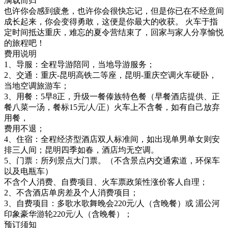
满载而归
也许你会感到疲惫，也许你会很快忘记，但是你已在不经意间
成长起来，你会变得勇敢，这便是你最大的收获。 火车于指
定时间抵达重庆，难忘的夏令营结束了，回家与家人分享愉悦
的旅程吧！
费用说明
1、导服：全程导游陪同，当地导游服务；
2、交通：重庆-昆明高铁二等座，昆明-重庆空调火车硬卧，
当地空调旅游车；
3、用餐：5早8正，升级一餐傣族特色餐（早餐酒店提供、正
餐八菜一汤，餐标15元/人/正）火车上不含餐，如有自己放弃
用餐，
费用不退；
4、住宿：全程经济型酒店双人标准间，如出现单男单女则安
排三人间；昆明四季如春，酒店均无空调。
5、门票：所列景点大门票。（不含景点内交通索道，环保车
以及电瓶车）
不含个人消费、自费项目、火车票政策性涨价客人自理；
2、不含酒店单房差及个人消费项目；
3、自费项目：多歌水歌舞晚会220元/人（含晚餐）或 湄公河
印象豪华游轮220元/人（含晚餐）；
预订须知