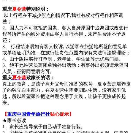
重庆
夏令营
特别说明：
以上行程在不减少景点的情况下,我社有权对行程作相应调
整；
2、因人力不可抗拒的因素、客人自身原因中途离团或改变行
程等所产生的额外费用由客人自行承担，未产生费用不予退
还；
3、 行程结束后如有客人投诉, 以游客在旅游地所签的意见单
或单项证明为准，在旅行社责任范围内按有关法律法规理赔；
4、由于版纳实行打单制，老年证、学生证等无优惠门票。
5、绝不允许营员离团单独外出活动；有事外出必须请示陪同
人员，征得同意后方可。
重庆
夏令营
致家长的话：
真正的教育，是孩子离开父母而准备的教育，夏令营是培养孩
子的独立自主能力，在夏令营中需要团队生活，没有家里优
越，所以希望家长把这种理念用于实践，让孩子更快成长起
来。
【
重庆中国青年旅行社
贴心提示】
★家长必读
1、家长应指导孩子自己动手准备行装。
2、家长应为孩子准备必要的药品：如治疗水土不服、中暑的