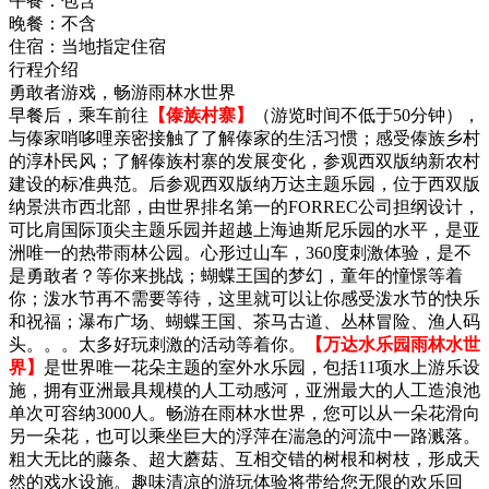
午餐：
包含
晚餐：
不含
住宿：
当地指定住宿
行程介绍
勇敢者游戏，畅游雨林水世界
早餐后，乘车前往
【傣族村寨】
（游览时间不低于50分钟），
与傣家哨哆哩亲密接触了了解傣家的生活习惯；感受傣族乡村
的淳朴民风；了解傣族村寨的发展变化，参观西双版纳新农村
建设的标准典范。后参观西双版纳万达主题乐园，位于西双版
纳景洪市西北部，由世界排名第一的FORREC公司担纲设计，
可比肩国际顶尖主题乐园并超越上海迪斯尼乐园的水平，是亚
洲唯一的热带雨林公园。心形过山车，360度刺激体验，是不
是勇敢者？等你来挑战；蝴蝶王国的梦幻，童年的憧憬等着
你；泼水节再不需要等待，这里就可以让你感受泼水节的快乐
和祝福；瀑布广场、蝴蝶王国、茶马古道、丛林冒险、渔人码
头。。。太多好玩刺激的活动等着你。
【万达水乐园雨林水世
界】
是世界唯一花朵主题的室外水乐园，包括11项水上游乐设
施，拥有亚洲最具规模的人工动感河，亚洲最大的人工造浪池
单次可容纳3000人。畅游在雨林水世界，您可以从一朵花滑向
另一朵花，也可以乘坐巨大的浮萍在湍急的河流中一路溅落。
粗大无比的藤条、超大蘑菇、互相交错的树根和树枝，形成天
然的戏水设施。趣味清凉的游玩体验将带给您无限的欢乐回