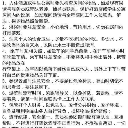
1、入住酒店或学生公寓时要先检查房间的物品，如发现有误
请与服务员或带队老师、辅导员联系。保护好酒店或学生公寓
房间内的设施，如发现问题请与全程陪同工作人员联系、解
决，损坏物品照价赔偿。
2、淋浴时要注意安全，小心地滑，节约用水，切勿在房间内
打闹嬉戏。
3、注意个人的饮食卫生，尽量不吃街边的小吃。多饮水，不
要饮当地的自来水，以防止水土不服造成腹泻。
4、 乘车时互相关照，如晕车的同学靠前坐，在开车前半小时
前吃晕车药。乘车时注意安全，不要将头和手伸出窗外，携带
的物品放在
行李架上，放牢固以免落下砸伤自己或他人，另外上下车时带
好自己的贵重物品关好车窗。
5、参观景点时注意安全，不要越过危险标志，登山时切记不
能只看景，要注意脚下。
6、游览时遵守时间，紧跟辅导员，以免掉队。若走散，请不
要着急，请第一时间跟联系卡上工作人员联系。
7、保管好个人财务，以免丢失。爱惜公共财物，爱护环境，
自备及租用物品由各人自行背负，损坏物品按价赔偿；
8、遵守纪律，安全第一。营员在参团期间应尊重队友，互相
帮助，不得进行打架饮酒等不正当行为，不得私自离团，一切