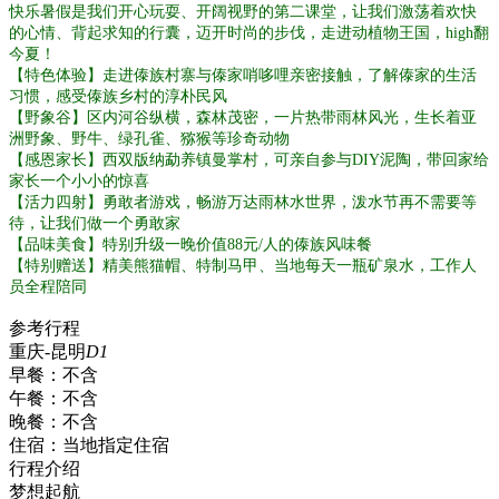
快乐暑假是我们开心玩耍、开阔视野的第二课堂，让我们激荡着欢快
的心情、背起求知的行囊，迈开时尚的步伐，走进动植物王国，high翻
今夏！
【特色体验】走进傣族村寨与傣家哨哆哩亲密接触，了解傣家的生活
习惯，感受傣族乡村的淳朴民风
【野象谷】区内河谷纵横，森林茂密，一片热带雨林风光，生长着亚
洲野象、野牛、绿孔雀、猕猴等珍奇动物
【感恩家长】西双版纳勐养镇曼掌村，可亲自参与DIY泥陶，带回家给
家长一个小小的惊喜
【活力四射】勇敢者游戏，畅游万达雨林水世界，泼水节再不需要等
待，让我们做一个勇敢家
【品味美食】特别升级一晚价值88元/人的傣族风味餐
【特别赠送】精美熊猫帽、特制马甲、当地每天一瓶矿泉水，工作人
员全程陪同
参考行程
重庆-昆明
D1
早餐：
不含
午餐：
不含
晚餐：
不含
住宿：
当地指定住宿
行程介绍
梦想起航