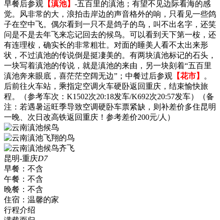
早餐后参观
【滇池】
-五百里的滇池；有望不见边际看海的感
觉。风非常的大，浪拍击岸边的声音格外的响，只看见一些鸽
子在空中飞。偶尔看到一只不是鸽子的鸟，叫不出名字，还笑
问是不是去年飞来忘记回去的候鸟。可以看到天下第一桉，还
有连理桉，确实长的非常粗壮。对面的睡美人看不太出来形
状，不过滇池的传说倒是挺凄美的。有两块滇池标记的石头，
一块写着滇池的传说，就是滇池的来由，另一块刻着“五百里
滇池奔来眼底，喜茫茫空阔无边”；中餐过后参观
【花市】
。
后前往火车站，乘指定空调火车硬卧返回重庆，结束愉快旅
程。（参考车次：K1502次20:18发车/K692次20:57发车）（备
注：若遇暑运旺季导致空调硬卧车票紧缺，则补差价多住昆明
一晚、次日改高铁返回重庆！参考差价200元/人）
昆明-重庆
D7
早餐：
不含
午餐：
不含
晚餐：
不含
住宿：
温馨的家
行程介绍