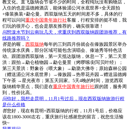
教文化。直飞版纳会节省不少的时间，全程纯玩没有购物店，
入住的也是温德姆酒店，能体验湄公河水底世界+全天跟拍
+傣装换装+勐仑曼。西双版纳五天的时间差不多，具体的行
程可以问问
重庆中国青年旅行社
客服，行程安排的挺不错，我
们玩的很开心，也会是朋友推荐的，确实很靠谱！
问
想泼水节到云南玩几天，求重庆到西双版纳跟团游推荐，有
线路推荐吗？
答
是的喔，
西双版纳
每年的三到四月份就会在傣族园景区举办
传统泼水庆典，部分区域可能包含演唱会、傣迪秀等特色活
动。跟团游西双版纳，第一天抵达版纳，休息一下，第二天景
洪：跟拍→勐仑植物园→勐仑曼景（烤啰嗦/刻写贝叶经）；
第三天景洪：野象谷（喂大象）→勐泐大佛寺；原始森林公园
（赠送湄公河水底世界）→傣族园→热带花卉园→赠送温德姆
下午茶 →星光夜市；第五天回家。5天4晚的时间，游览西双
版纳精华景点，我们是在
重庆中国青年旅行社
跟的团，服务周
到，性价比高。
问
你好，我想走昆明，11月1号过后，现在西双版纳旅游行程
是什么价格
答
您好，现在有昆明+西双版纳的行程，11月1号后，价格应
该在1800-3000左右，重庆旅行社感谢您的留言，祝您生活愉
快~
我要提问