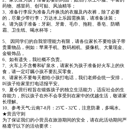
药物、感冒药、创可贴、风油精等；
3、准备行李应为准备几件换洗的衣服及内衣裤，除了必要
的，尽量少带行李；万达水上乐园需换装，请准备泳装；
4、请为孩子准备：牙刷、牙膏、毛巾、拖鞋、香皂、防晒
霜、卫生纸、喝水杯等；
5、 因同学们的自我管理能力有限，请各位家长不要给孩子带
贵重物品，例如：苹果手机、数码相机、摄像机、大量现金、
金银饰品，
6、如有遗失，我社概不负责。
7、火车上不含餐和矿泉水，请家长为孩子准备好火车上的伙
食，请一定叮嘱小孩不要乱买零食。
8、请家长不要每天都给小孩打电话，我们老师会统一安排，
叫孩子给家里打电话报平安。
9、夏令营行程旨在锻炼孩子的独立生活能力，适应社会的生
存能力，所以孩子在外不会享受到在家中的优越生活，敬请家
长理解。
10、参考天气:云南7-8月：25℃ - 32℃，注意防暑，多喝水。
★营员守则
为了保证我们的小营员在旅游期间的安全，请在此活动期间严
格遵守以下的活动要求：