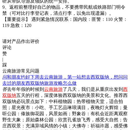
听从带队导游及领队的统一安排。
9、返程前整理好自己的物品，不要携带民航或铁路部门明令
禁（可对比行李登记表，清点行李，以免出现遗漏）。
【重要提示】 遇到紧急情况联系：国内段：匪警：110 火警：
119 急救：120
请对产品作出评价
评论
赞
|
踩
云南旅游常见问题
问
和朋友约好下周去云南旅游，第一站想去西双版纳，想问问
去过的朋友西双版纳旅游攻略怎么做
答
去年年假的时候到
云南旅游
了几天，我们是从重庆出发到
西
双版纳
五天的行程，深度体验西双版纳的美景和文化。推荐西
双版纳必玩景点如下：中科植物园：热带植物天堂，适合拍
照；星光夜市：小吃、手工艺品琳琅满目，夜晚灯火辉煌；曼
听公园：傣族御花园，风景如画；野象谷：有机会近距离观察
野生大象；原始森林公园：欣赏孔雀放飞秀，感受大自然；告
庄西双景：充满异域风情的小镇；大佛寺：祈福许愿，感受佛