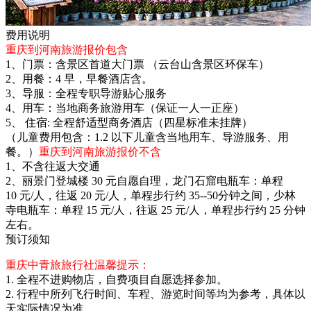
费用说明
重庆到河南旅游报价包含
1、门票：含景区首道大门票 （云台山含景区环保车）
2、用餐：4 早，早餐酒店含。
3、导服：全程专职导游贴心服务
4、用车：当地商务旅游用车（保证一人一正座）
5、 住宿: 全程舒适型商务酒店（四星标准未挂牌）
（儿童费用包含：1.2 以下儿童含当地用车、导游服务、用
餐。）
重庆到河南旅游报价不含
1、不含往返大交通
2、丽景门登城楼 30 元自愿自理，龙门石窟电瓶车：单程
10 元/人，往返 20 元/人，单程步行约 35--50分钟之间，少林
寺电瓶车：单程 15 元/人，往返 25 元/人，单程步行约 25 分钟
左右。
预订须知
重庆中青旅旅行社温馨提示：
1. 全程不进购物店，自费项目自愿选择参加。
2. 行程中所列飞行时间、车程、游览时间等均为参考，具体以
天实际情况为准。