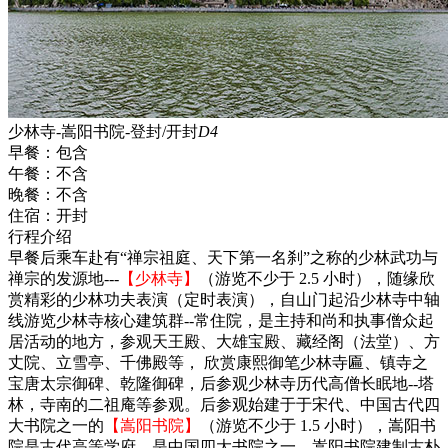
少林寺-嵩阳书院-登封/开封
D4
早餐：
包含
午餐：
不含
晚餐：
不含
住宿：
开封
行程介绍
早餐后乘车赴有“禅宗祖庭、天下第一名刹”之称的少林武功与
禅宗的发源地---
【少林寺】
（游览不少于 2.5 小时），随缘欣
赏精彩的少林功夫表演（定时表演），自山门起沿少林寺中轴
线游览少林寺核心建筑群--常住院，是主持和尚和执事僧众起
居活动的地方，参观天王殿、大雄宝殿、藏经阁（法堂）、方
丈院、立雪亭、千佛殿等， 欣赏康熙御笔少林寺匾、镇寺之
宝唐太宗御碑、乾隆御碑，后参观少林寺历代高僧长眠地--塔
林，寺南的二祖庵等参观。后参观始建于于宋代、中国古代四
大书院之一的
【嵩阳书院】
（游览不少于 1.5 小时），嵩阳书
院是古代高等学府，是中国四大书院之一。嵩阳书院建制古朴