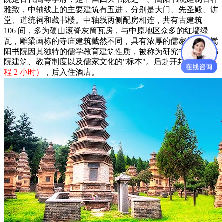
雅致，中轴线上的主要建筑有五进，分别是大门、先圣殿、讲
堂、道统祠和藏书楼。中轴线两侧配房相连，共有古建筑
106 间，多为硬山滚脊灰筒瓦房，与中原地区众多的红墙绿
瓦，雕梁画栋的寺庙建筑截然不同，具有浓厚的儒家气息。嵩
阳书院因其独特的儒学教育建筑性质，被称为研究中国古代书
院建筑、教育制度以及儒家文化的"标本"。后赴开封
（正常车
程 2 小时）
，后入住酒店。