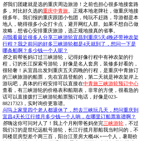
答
我们团建就是选的重庆周边旅游！之前也担心很多地接套路
多，对比好久选的
重庆中青旅
。正规本地老牌社，做重庆地接
很多年。我们报的重庆跟团小包团，纯玩不赶路，导游都是本
地人，晓得很多小众打卡点，避开网红人群。如果不想自己做
攻略，想省心安排重庆旅游，选正规地接真的省事。
问
我看最近很多人分享三峡游轮宜昌到重庆5天4晚还带神农架
行程？我之前问的好多三峡游轮都是4天就到了，想问一下是
哪条船啊？多少钱一个人呢？
答
之前帮爸妈订过三峡游轮，记得好像行程中有神农架的行
程，订的长江探索号游轮，好像是名人套房，装修多好看的，
很轻奢！从宜昌出发到重庆五天四晚的行程，是重庆中青旅订
的三峡旅游的船票，先在宜昌登船的，第二天就是神农架岸上
游玩吧，具体的行程安排可以直接在
中青旅三峡游轮预订中心
查看，有三峡游轮的价格表和船期表，非常的方便，很着急的
话可以直接拨打三峡游轮船票预订电话，好像是023-
88217323，实时询价更靠谱。
问
马上家里四个老人都退休了，想去三峡玩几天，想问重庆到
宜昌4天长江行揽月多少钱一个人呐，在哪里订船票靠谱啊？
答
嗨这你可问对人了！我上个月刚带爸妈坐完
三峡游轮
，不过
我们订的是世纪远航号游轮，长江行揽月那船我当时问的，不
同楼层房型差个两三百，阳台江景房大概4K+一个人，暑期价