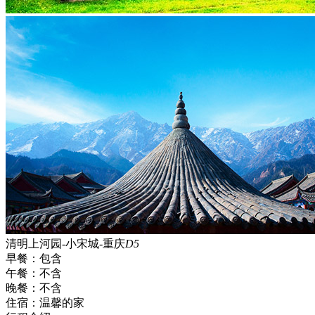
清明上河园-小宋城-重庆
D5
早餐：
包含
午餐：
不含
晚餐：
不含
住宿：
温馨的家