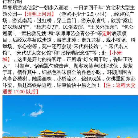
行程介绍
早餐后游览使您“一朝步入画卷，一日梦回千年”的北宋大型主
题公园---
【清明上河园】
（游览不少于 2.5 小时），经迎宾广
场，游览南苑：过虹桥，穿上善门，游东京食街，欣赏“梁山
好汉劫囚车”、“杨志卖刀”、民俗表演、“王员外招亲”、“包公
巡案”、“武松救兄嫂”和“李师师艺会青公子”等
定时
表演项
目，后经双亭桥或步道，游览北苑：走九龙桥，观小校场、科
举场、水心榭等，苑中还可参观“宋代科技馆”、“ 宋代名人
馆”、“宋代犹太文化馆”和“张择端纪念馆”等；赴
【小宋
城】
，这里是开封的待客厅，正所谓“灯火阑干时，香味正诱
人”，叫卖声、锅碗瓢勺碰击声、顾客欢笑声此起彼伏，萦萦
于耳。徜徉其中，细品色香味俱全的各色小吃， 环顾周围古
意亭台楼榭，雕梁画栋，小桥流水，锦鲤戏莲，仿佛重回东都
汴梁。后赴高铁站返程，结束愉快中原之旅！
【注：返程大交
通要 17:00 以后】