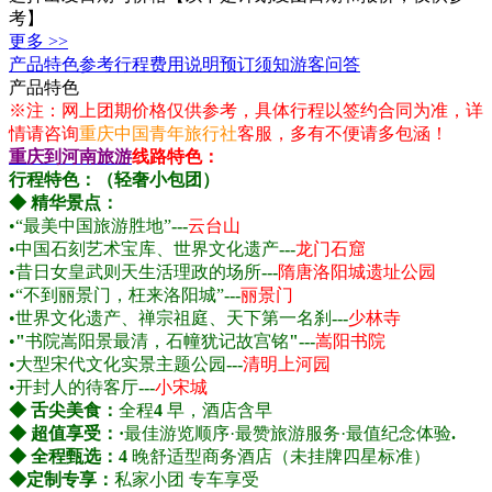
考】
更多 >>
产品特色
参考行程
费用说明
预订须知
游客问答
产品特色
※注：网上团期价格仅供参考，具体行程以签约合同为准，详
情请咨询
重庆中国青年旅行社
客服，多有不便请多包涵！
重庆到河南旅游
线路特色：
行程特色：（轻奢小包团）
◆ 精华景点：
•
“最美中国旅游胜地”
---
云台山
•
中国石刻艺术宝库、世界文化遗产
---
龙门石窟
•
昔日女皇武则天生活理政的场所
---
隋唐洛阳城遗址公园
•
“不到丽景门，枉来洛阳城”
---
丽景门
•
世界文化遗产、禅宗祖庭、天下第一名刹
---
少林寺
•
"
书院嵩阳景最清，石幢犹记故宫铭
"---
嵩阳书院
•
大型宋代文化实
景主题公园
--
-
清明上河园
•
开封人的待客厅
---
小宋城
◆ 舌尖美食：
全程
4
早，酒店含早
◆ 超值享受：·
最佳游览顺序·最赞旅游服务·最值纪念体验
.
◆ 全程甄选：
4
晚舒适型商务酒店（未挂牌四星标准）
◆
定制专享：
私家小团 专车享受