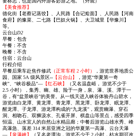
要标志，也是国内外游客必游之地。（外观）
【美食推荐】
德化街【老蔡记蒸饺】、人民路【合记烩面】、人民路【河南
食府】的豫菜、二七路【巴奴火锅】、大卫城里【华豫川】
等。
云台山
D2
早餐：
包含
午餐：
不含
晚餐：
不含
住宿：
云台山
行程介绍
早餐后乘车赴焦作修武
（正常车程 2 小时）
，游览世界地质公
园、国家 5A 级风景区--
【云台山】
，游览“华夏第一奇
峡”、“峡谷极品”―
【红石峡】
（又名温盘峪， 游览不少于
2.5 小时），集秀、幽、雄、险于一身，泉、瀑、溪、潭于一
谷，有“盆景峡谷”的美誉。从一线天进入峡谷体验丹山碧水，
游览由白龙潭、黄龙潭、青龙潭、黑龙潭、卧龙潭、眠龙潭、
醒龙潭、子龙潭、游龙潭构成的“九龙溪”，观赏幽瀑、穿石
洞、相吻石、双狮汲水、孔雀开屏、棋盘山等景点，感受四季
恒温、山水宜人的自然山水精品廊；中餐后游览山雄水秀、峰
高瀑急、落差 314 米居亚洲之冠的华夏第一高瀑、云台天瀑
―
【泉瀑峡】
（又名老潭沟，游览不少于 2 小时，枯水期可改