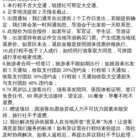
3. 本行程不含大交通，组团社可帮定大交通。
4. 正常情况提前 2 天报名截止。
5. 出团通知：我们通常在出团前 2 个工作日发出，若能提前确
定，我们将会第一时间通知您。导游会于出发前一天联系您。
6. 此报价为综合报价：如老年证、军官证、学生证、导游证
等，出游需持有效证件交当地导游购买门票。产生优惠当地现
退差价。如景区未去，退款金额是按照团体优惠价格执行。
10.此行程不低于 2 人成行，如经同行游客双方同意，可拼团
成行享价格更优惠。
8.旅游者合同一经签订，旅游者不能如期出行；如旅游者出发
前 5 天通知，收取支付团款 20%违约金；行程前 3 天通知，
收取支付团款 30%违约金；行程前 1 天通知收取大交通损失
与支付团款 40% 违约金；
9.70 周岁以上游客出行，须有亲友陪同、医院体检证明、签订
免责任书。80 周岁无法接待，望见谅。10.餐食：早餐不吃不
退费。
11. 赠送项目：因游客自愿放弃或人力不可抗力因素未能安
排，旅行社不予退费。
12. 我社解决投诉依据客人在当地所签“意见单”为准！让游客
满意是我们服务的标准！如有异议需在行程结束前提出，我社
及时协商解决。如客人返程后，再提出异议我社不予以处理，