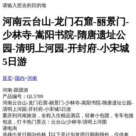
请输入想去的目的地
河南云台山-龙门石窟-丽景门-
少林寺-嵩阳书院-隋唐遗址公
园-清明上河园-开封府-小宋城
5日游
首页
>
国内
>
河南
河南·跟团游
产品编号：QL5789
河南云台山-龙门石窟-丽景门-少林寺-嵩阳书院-隋唐遗址公园-
清明上河园-开封府-小宋城5日游
重庆到河南旅游，全程入住精品酒店，轻奢小包团，专车包接
包送，打卡热门景点：云台山/少林寺/清明上河图
请电询
选择出发日期与价格
【以下是计划发团日期和报价，仅供参