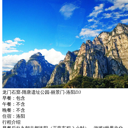
龙门石窟-隋唐遗址公园-丽景门-洛阳
D3
早餐：
包含
午餐：
不含
晚餐：
不含
住宿：
洛阳
行程介绍