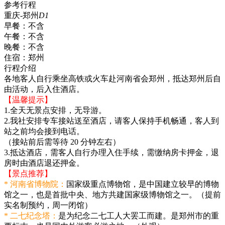
参考行程
重庆-郑州
D1
早餐：
不含
午餐：
不含
晚餐：
不含
住宿：
郑州
行程介绍
各地客人自行乘坐高铁或火车赴河南省会郑州，抵达郑州后自
由活动，后入住酒店。
【温馨提示】
1.全天无景点安排，无导游。
2.我社安排专车接站送至酒店，请客人保持手机畅通，客人到
站之前均会接到电话。
（接站前后需等待 20 分钟左右）
3.抵达酒店，需客人自行办理入住手续，需缴纳房卡押金，退
房时由酒店退还押金。
【景点推荐】
* 河南省博物院：
国家级重点博物馆，是中国建立较早的博物
馆之一，也是首批中央、地方共建国家级博物馆之一。（提前
实名制预约，周一闭馆）
* 二七纪念塔：
是为纪念二七工人大罢工而建。是郑州市的重