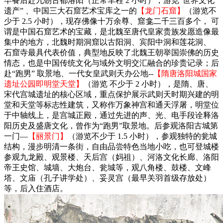
早餐后赴九朝古都洛阳（正常车程 2 小时），游览“世界文化
遗产” 、中国三大石窟艺术宝库之一的
【龙门石窟】
（游览不
少于 2.5 小时），现存佛像十万余尊、窟龛二千三百多个， 可
谓是中国石窟艺术的宝藏，是北魏至唐代皇家贵族发愿造像最
集中的地方，北魏时期洞窟以古阳洞、宾阳中洞和莲花洞、
石窟寺最具代表价值，典型地反映了北魏王朝举国崇佛的历史
情态，也是中国传统文化与域外文明交汇融合的珍贵记录；后
赴“跑男” 取景地、一代女皇武则天办公地--
【隋唐洛阳城国家
遗址公园即明堂天堂】
（游览 不少于 2 小时），是隋、唐、
宋代宫城遗址的核心区域，重点保护展示武则天时期兴建的明
堂和天堂等标志性建筑，又称作万象神宫和通天浮屠，明堂位
于中轴线上，是宫城正殿，通过先进的声、光、电手段诠释洛
阳历史及盛唐文化，曾作为“跑男”取景地。后参观洛阳古城第
一门—
【丽景门】
（游览不少于 1.5 小时），参观独特的瓮城
结构，漫步明清一条街，自由品尝特色当地小吃，也可登城楼
参观九龙殿、观景楼、天后宫（妈祖）、河洛文化长廊、洛阳
帝王史馆、城墙、大炮台、瓮城等，观八角楼、鼓楼、文峰
塔、文庙（孔子讲学处）、妥灵宫（最早关羽首级存放处）
等，后入住酒店。