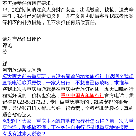
不再接受任何赔偿要求。
13、旅游期间请注意人身财产安全，出现被偷、被抢、遗失等
事件，我社已起到告知义务，并有义务协助游客寻找或者报案
等相应的补救措施，但不承担任何赔偿责任。
请对产品作出评价
评论
赞
|
踩
河南旅游常见问题
问
大家之前来重庆玩，有没有靠谱的地接旅行社电话啊？我想
直接电话联系更快，一家人出行，不想自己做攻略，求推荐
答
我上次去重庆旅游就是在重庆中青旅订的团，五天四晚的行
程挺好玩的，价格也实惠，
重庆中国青年旅行社
官方电话，我
记得是023-88217323，专门做重庆地接的，线路安排的很合
理，导游和司机人都非常好，很负责，全程都非常轻松，真的
适合省心达人。
问
想问下大家，重庆本地靠谱地接旅行社怎么样？第一次去重
庆旅游，路线搞不懂，正在纠结自由行还是找重庆地接报团，
有没有过来人说说？