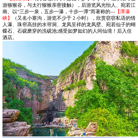
游猕猴谷，与太行猕猴亲密接触），后游览风光怡人、宛若江
南、以“三步一泉，五步一瀑，十步一潭”而著称的―
【潭瀑
峡】
（又名小寨沟，游览不少于 2 小时），欣赏窃窃私语的情
人瀑、珠帘高挂的水帘洞、龙凤呈祥的龙凤壁、宛若仙子的蝴
蝶石、石砚磨穿的洗砚池;感受如梦如幻的人间仙境！后入住
酒店。