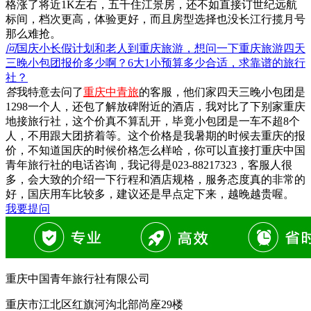
格涨了将近1K左右，五千住江景房，还不如直接订世纪远航
标间，档次更高，体验更好，而且房型选择也没长江行揽月号
那么难抢。
问
国庆小长假计划和老人到重庆旅游，想问一下重庆旅游四天
三晚小包团报价多少啊？6大1小预算多少合适，求靠谱的旅行
社？
答
我特意去问了
重庆中青旅
的客服，他们家四天三晚小包团是
1298一个人，还包了解放碑附近的酒店，我对比了下别家重庆
地接旅行社，这个价真不算乱开，毕竟小包团是一车不超8个
人，不用跟大团挤着等。这个价格是我暑期的时候去重庆的报
价，不知道国庆的时候价格怎么样哈，你可以直接打重庆中国
青年旅行社的电话咨询，我记得是023-88217323，客服人很
多，会大致的介绍一下行程和酒店规格，服务态度真的非常的
好，国庆用车比较多，建议还是早点定下来，越晚越贵喔。
我要提问
重庆中国青年旅行社有限公司
重庆市江北区红旗河沟北部尚座29楼