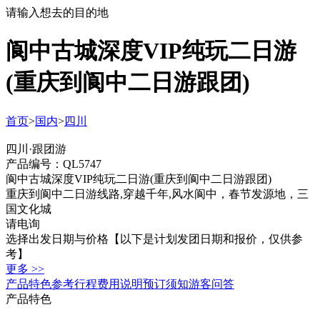
请输入想去的目的地
阆中古城深度VIP纯玩二日游
(重庆到阆中二日游跟团)
首页
>
国内
>
四川
四川·跟团游
产品编号：QL5747
阆中古城深度VIP纯玩二日游(重庆到阆中二日游跟团)
重庆到阆中二日游线路,穿越千年,风水阆中，春节发源地，三
国文化城
请电询
选择出发日期与价格
【以下是计划发团日期和报价，仅供参
考】
更多 >>
产品特色
参考行程
费用说明
预订须知
游客问答
产品特色