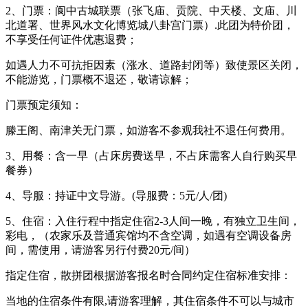
2、门票：阆中古城联票（张飞庙、贡院、中天楼、文庙、川
北道署、世界风水文化博览城八卦宫门票）.此团为特价团，
不享受任何证件优惠退费；
如遇人力不可抗拒因素（涨水、道路封闭等）致使景区关闭，
不能游览，门票概不退还，敬请谅解；
门票预定须知：
滕王阁、南津关无门票，如游客不参观我社不退任何费用。
3、用餐：含一早（占床房费送早，不占床需客人自行购买早
餐券）
4、导服：持证中文导游。(导服费：5元/人/团)
5、住宿：入住行程中指定住宿2-3人间一晚，有独立卫生间，
彩电，（农家乐及普通宾馆均不含空调，如遇有空调设备房
间，需使用，请游客另行付费20元/间）
指定住宿，散拼团根据游客报名时合同约定住宿标准安排：
当地的住宿条件有限,请游客理解，其住宿条件不可以与城市