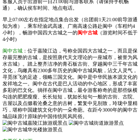
客服人员于出游前一日21:00前与游客联系（请保持手机畅
通），确认侯车时间、地点电话。
早上07:00左右在指定地点集合出发（出团前1天21:00前导游通
知为准），乘车经渝武高速、广南高速公路赴阆中（车程约4
小时），畅游中国四大古城之一的
阆中古城
（游览时间不低于
4小时)
阆中古城
：位于嘉陵江边，号称全国四大古城之一，而且是保
存最完整的古城，是按照唐代天文理论的一座城市，被誉为风
水古城）。踏上整齐洁净的青石板古街、穿越阆中三千年古城
文化，鸟瞰具有2300多年历史的阆中古城风貌，沾文人灵气，
寻觅张飞的足迹，领略三国文化。阆中是中华民族本源文化的
发祥地之一。阆中在古代是巴人活动的中心地区，形成了丰富
多彩的巴文化。徜徉在阆中古城，最令游客称奇的是那些纵横
勾连的肥肥瘦瘦、长长短短，犹如长短句一般的古街、古院、
古屋以及点缀着沧桑之意的古树，繁复中见别致，玲珑中显精
巧，堪称中国建筑文化中的一朵奇葩。在距今3000年的阆中古
城品味原汁原味的中国传统民风民俗。