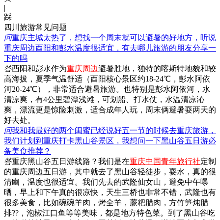
|
踩
四川旅游常见问题
问
重庆主城太热了，想找一个周末就可以避暑的好地方，听说
重庆周边酉阳和彭水温度很适宜，有去哪儿旅游的朋友分享一
下的吗
答
酉阳和彭水作为
重庆周边
避暑胜地，独特的喀斯特地貌和较
高海拔，夏季气温舒适（酉阳核心景区约18-24℃，彭水阿依
河20-24℃），非常适合避暑旅游。也特别是彭水阿依河，水
清凉爽，有4公里碧潭浅滩，可划船、打水仗，水温清凉沁
爽，漂流更是惊险刺激，适合成年人玩，周末俩避暑耍两天的
好去处。
问
我和我最好的两个闺蜜已经说好五一节的时候去重庆旅游，
我们计划到重庆打卡黑山谷景区，我想问一下黑山谷五日游必
备美食推荐？
答
重庆黑山谷五日游线路？我们是在
重庆中国青年旅行社
定制
的重庆周边五日游，其中就去了黑山谷轻徒步，耍水，真的很
清幽，温度也很适宜。我们先去的武隆仙女山，避免中午曝
晒，早上和下午真的很凉快，天生三桥也非常不错，武隆也有
很多美食，比如碗碗羊肉，烤全羊，蕨粑腊肉，方竹笋炖腊
排??，泡椒江口鱼等等美味，都是地方特色菜。到了黑山谷吃