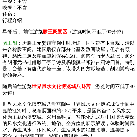
午餐：
不含
晚餐：
不含
住宿：
行程介绍
早餐后， 前往游览
滕王阁景区
（游览时间不低于60分钟）
滕王阁
：唐滕王元婴镇守阆中时所建，同时建有玉台观，清以
来合称滕王阁。建国后仅存部分台基及数间破屋，但岩有颐
神、慈氏二洞及摩崖题刻保存完好。洞内有南宋人题记，洞外
有明邵元书杜甫滕王亭子诗及杨瞻撰书颐神古洞诗四首。特别
是，台基下有唐代佛塔一座，该塔为四方形塔基，刻四瓣梅花
形须弥座。
随后前往游览
世界风水文化博览城八卦宫
（游览时间不低于40
分钟）
世界风水文化博览城八卦宫阆中世界风水文化博览城位于阆中
嘉陵江河畔，总布展面积约2.6万平米，是国内首个以风水文
化为主题的博览城。采用高科技、智能化方式对中国博大精深
的风水文化进行系统、通俗、全方位的展示解读，体验时尚风
水、养生风水、休闲风水、生活风水的绝佳胜地。温馨提示：
不含 5D电影院门票，游客自费观看30元/人