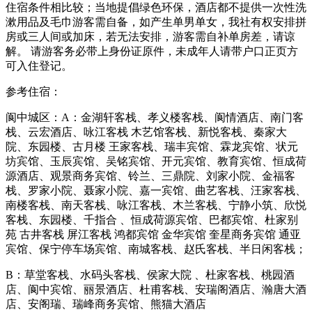
住宿条件相比较；当地提倡绿色环保，酒店都不提供一次性洗
漱用品及毛巾游客需自备，如产生单男单女，我社有权安排拼
房或三人间或加床，若无法安排，游客需自补单房差，请谅
解。 请游客务必带上身份证原件，未成年人请带户口正页方
可入住登记。
参考住宿：
阆中城区：A：金湖轩客栈、孝义楼客栈、阆情酒店、南门客
栈、云宏酒店、咏江客栈 木艺馆客栈、新悦客栈、秦家大
院、东园楼、古月楼 王家客栈、瑞丰宾馆、霖龙宾馆、状元
坊宾馆、玉辰宾馆、吴铭宾馆、开元宾馆、教育宾馆、恒成荷
源酒店、观景商务宾馆、铃兰、三鼎院、刘家小院、金福客
栈、罗家小院、聂家小院、嘉一宾馆、曲艺客栈、汪家客栈、
南楼客栈、南天客栈、咏江客栈、木兰客栈、宁静小筑、欣悦
客栈、东园楼、千指合 、恒成荷源宾馆、巴都宾馆、杜家别
苑 古井客栈 屏江客栈 鸿都宾馆 金华宾馆 奎星商务宾馆 通亚
宾馆、保宁停车场宾馆、南城客栈、赵氏客栈、半日闲客栈；
B：草堂客栈、水码头客栈、侯家大院 、杜家客栈、桃园酒
店、阆中宾馆、丽景酒店、杜甫客栈、安瑞阁酒店、瀚唐大酒
店、安阁瑞、瑞峰商务宾馆、熊猫大酒店