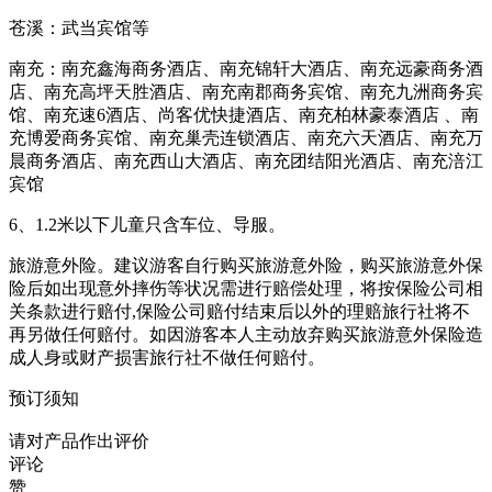
苍溪：武当宾馆等
南充：南充鑫海商务酒店、南充锦轩大酒店、南充远豪商务酒
店、南充高坪天胜酒店、南充南郡商务宾馆、南充九洲商务宾
馆、南充速6酒店、尚客优快捷酒店、南充柏林豪泰酒店 、南
充博爱商务宾馆、南充巢壳连锁酒店、南充六天酒店、南充万
晨商务酒店、南充西山大酒店、南充团结阳光酒店、南充涪江
宾馆
6、1.2米以下儿童只含车位、导服。
旅游意外险。建议游客自行购买旅游意外险，购买旅游意外保
险后如出现意外摔伤等状况需进行赔偿处理，将按保险公司相
关条款进行赔付,保险公司赔付结束后以外的理赔旅行社将不
再另做任何赔付。如因游客本人主动放弃购买旅游意外保险造
成人身或财产损害旅行社不做任何赔付。
预订须知
请对产品作出评价
评论
赞