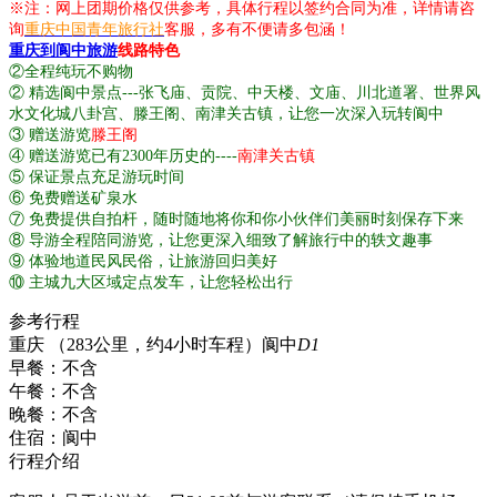
※注：网上团期价格仅供参考，具体行程以签约合同为准，详情请咨
询
重庆中国青年旅行社
客服，多有不便请多包涵！
重庆到阆中旅游
线路特色
②全程纯玩不购物
② 精选阆中景点---张飞庙、贡院、中天楼、文庙、川北道署、世界风
水文化城八卦宫、滕王阁、南津关古镇，让您一次深入玩转阆中
③ 赠送游览
滕王阁
④ 赠送游览已有2300年历史的----
南津关古镇
⑤ 保证景点充足游玩时间
⑥ 免费赠送矿泉水
⑦ 免费提供自拍杆，随时随地将你和你小伙伴们美丽时刻保存下来
⑧ 导游全程陪同游览，让您更深入细致了解旅行中的轶文趣事
⑨ 体验地道民风民俗，让旅游回归美好
⑩ 主城九大区域定点发车，让您轻松出行
参考行程
重庆 （283公里，约4小时车程）阆中
D1
早餐：
不含
午餐：
不含
晚餐：
不含
住宿：
阆中
行程介绍