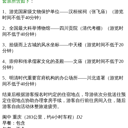
套票所含如下
：
1、游览国家级文物保护单位——汉桓候祠（张飞庙）（游览
时间不低于40分钟）
2、全国最大科举博物馆——四川贡院（清代考棚）（游览时
间不低于40分钟）
3、拾级而上古城的风水坐标——中天楼（游览时间不低于20
分钟）
4、崇仰和传承儒家文化的圣殿——文庙（游览时间不低于20
分钟）
5、明清时代重要官府机构的办公场所——川北道署（游览时
间不低于40分钟）
结束后根据游客报名时约定的住宿地点，导游依次分批送往预
定住宿地点协助办理拿房手续，游客自行前往房间入住，随后
游客自由活动休整旅途疲劳。
阆中 重庆（283公里，约4小时车程）
D2
早餐：
包含