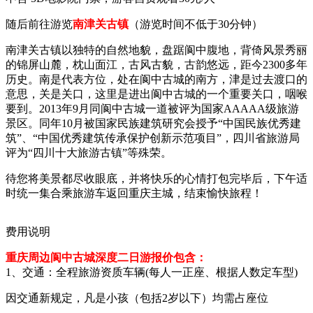
随后前往游览
南津关古镇
（游览时间不低于30分钟）
南津关古镇以独特的自然地貌，盘踞阆中腹地，背倚风景秀丽
的锦屏山麓，枕山面江，古风古貌，古韵悠远，距今2300多年
历史。南是代表方位，处在阆中古城的南方，津是过去渡口的
意思，关是关口，这里是进出阆中古城的一个重要关口，咽喉
要到。2013年9月同阆中古城一道被评为国家AAAAA级旅游
景区。同年10月被国家民族建筑研究会授予“中国民族优秀建
筑”、“中国优秀建筑传承保护创新示范项目”，四川省旅游局
评为“四川十大旅游古镇”等殊荣。
待您将美景都尽收眼底，并将快乐的心情打包完毕后，下午适
时统一集合乘旅游车返回重庆主城，结束愉快旅程！
费用说明
重庆周边阆中古城深度二日游报价包含：
1、交通：全程旅游资质车辆(每人一正座、根据人数定车型)
因交通新规定，凡是小孩（包括2岁以下）均需占座位