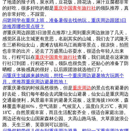
了地道的辣子鸡，泉水鸡，豆花饭，蹄花汤，淋汁豆腐都非常
的好吃，很多好吃的都是
重庆中国青年旅行社
的领队推荐，真
的非常好吃，不踩雷。
问
老同学在重庆上班，准备暑假去找他玩，重庆周边跟团3日
游推荐哪些景点呀？
答
重庆周边跟团3日游景点推荐?上周到重庆周边旅游了几天，
感觉区县比主城更有意思，名副其实的山城，我们去了武隆天
生三桥和仙女山，龚滩古镇和乌江画廊等景点，很凉快，拍照
也非常的出片，还去了万盛黑山谷耍水，很适合年轻人出来
玩，行程可以在
重庆中国青年旅行社
查看，我们就是在这家旅
行社订到团，行程还不错，领队也很负责，还贴心的准备了防
晒帽，体验感真的很好，以后跟团游就选他们了。
问
重庆主城越来越热啦，想找一个重庆周边避暑地方玩两个
月，求推荐重庆周边避暑胜地！
答
重庆暑假的时候虽然很热，但是
重庆周边
的景点也有避暑的
好去处，我们每年都会去武隆仙女山避暑，仙女山是重庆周边
交通最便利，风景最丰富的避暑天花板，这里海拔1900米，森
林覆盖率超80%，空气清新，气候宜人，温度白天25℃，夜间
18℃，自然景观丰富，而且生活配套齐全，很适合家庭出游。
周边还有仙女山国家森林公园、大高山跑马场、大草原波浪公
路、天生三桥、芙蓉洞可以游玩。
问
暑假想带侄儿侄女到重庆周边避暑，想问一下重庆周边有哪