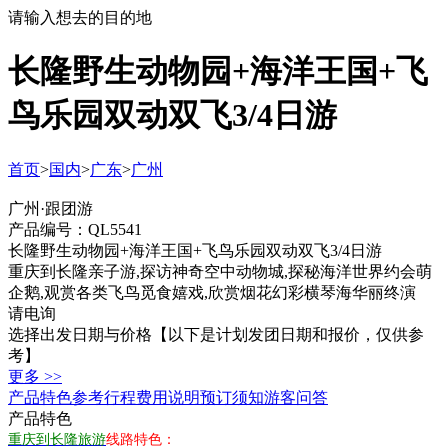
请输入想去的目的地
长隆野生动物园+海洋王国+飞
鸟乐园双动双飞3/4日游
首页
>
国内
>
广东
>
广州
广州·跟团游
产品编号：QL5541
长隆野生动物园+海洋王国+飞鸟乐园双动双飞3/4日游
重庆到长隆亲子游,探访神奇空中动物城,探秘海洋世界约会萌
企鹅,观赏各类飞鸟觅食嬉戏,欣赏烟花幻彩横琴海华丽终演
请电询
选择出发日期与价格
【以下是计划发团日期和报价，仅供参
考】
更多 >>
产品特色
参考行程
费用说明
预订须知
游客问答
产品特色
重庆到长隆旅游
线路特色：