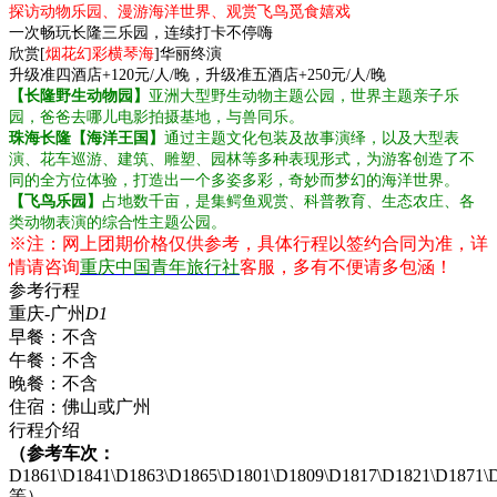
探访动物乐园、漫游海洋世界、观赏飞鸟觅食嬉戏
一次畅玩长隆三乐园，连续打卡不停嗨
欣赏[
烟花幻彩横琴海
]华丽终演
升级准四酒店+120元/人/晚，升级准五酒店+250元/人/晚
【长隆野生动物园】
亚洲大型野生动物主题公园，世界主题亲子乐
园，爸爸去哪儿电影拍摄基地，与兽同乐。
珠海长隆【海洋王国】
通过主题文化包装及故事演绎，以及大型表
演、花车巡游、建筑、雕塑、园林等多种表现形式，为游客创造了不
同的全方位体验，打造出一个多姿多彩，奇妙而梦幻的海洋世界。
【飞鸟乐园】
占地数千亩，是集鳄鱼观赏、科普教育、生态农庄、各
类动物表演的综合性主题公园。
※注：网上团期价格仅供参考，具体行程以签约合同为准，详
情请咨询
重庆中国青年旅行社
客服，多有不便请多包涵！
参考行程
重庆-广州
D1
早餐：
不含
午餐：
不含
晚餐：
不含
住宿：
佛山或广州
行程介绍
（参考车次：
D1861\D1841\D1863\D1865\D1801\D1809\D1817\D1821\D1871\
等）