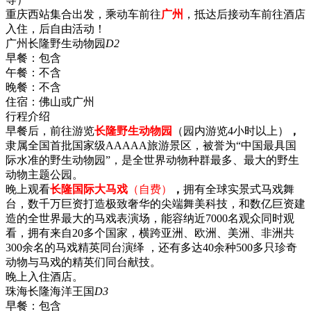
重庆西站集合出发，乘动车前往
广州
，抵达后接动车前往酒店
入住，后自由活动！
广州长隆野生动物园
D2
早餐：
包含
午餐：
不含
晚餐：
不含
住宿：
佛山或广州
行程介绍
早餐后，前往游览
长隆野生动物园
（园内游览4小时以上）
，
隶属全国首批国家级AAAAA旅游景区，被誉为“中国最具国
际水准的野生动物园”，是全世界动物种群最多、最大的野生
动物主题公园。
晚上观看
长隆国际大马戏
（自费）
，
拥有全球实景式马戏舞
台，数千万巨资打造极致奢华的尖端舞美科技，和数亿巨资建
造的全世界最大的马戏表演场，能容纳近7000名观众同时观
看，拥有来自20多个国家，横跨亚洲、欧洲、美洲、非洲共
300余名的马戏精英同台演绎 ，还有多达40余种500多只珍奇
动物与马戏的精英们同台献技。
晚上入住酒店。
珠海长隆海洋王国
D3
早餐：
包含