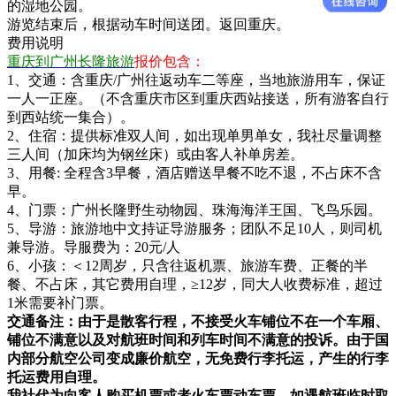
的湿地公园。
游览结束后，根据动车时间送团。返回重庆。
费用说明
重庆到广州长隆旅游
报价包含：
1、交通：含重庆/广州往返动车二等座，当地旅游用车，保证
一人一正座。（不含重庆市区到重庆西站接送，所有游客自行
到西站统一集合）。
2、住宿：提供标准双人间，如出现单男单女，我社尽量调整
三人间（加床均为钢丝床）或由客人补单房差。
3、用餐: 全程含3早餐，酒店赠送早餐不吃不退，不占床不含
早。
4、门票：广州长隆野生动物园、珠海海洋王国、飞鸟乐园。
5、导游：旅游地中文持证导游服务；团队不足10人，则司机
兼导游。导服费为：20元/人
6、小孩：＜12周岁，只含往返机票、旅游车费、正餐的半
餐、不占床，其它费用自理，≥12岁，同大人收费标准，超过
1米需要补门票。
交通备注：由于是散客行程，不接受火车铺位不在一个车厢、
铺位不满意以及对航班时间和列车时间不满意的投诉。由于国
内部分航空公司变成廉价航空，无免费行李托运，产生的行李
托运费用自理。
我社代为向客人购买机票或者火车票动车票，如遇航班临时取