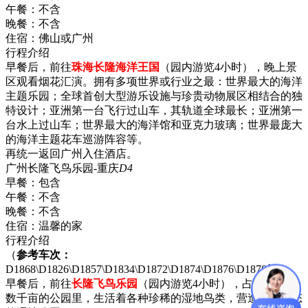
午餐：
不含
晚餐：
不含
住宿：
佛山或广州
行程介绍
早餐后，前往
珠海长隆海洋王国
（园内游览4小时），晚上景
区观看烟花汇演。拥有多项世界或行业之最：世界最大的海洋
主题乐园；全球首创大型游乐设施与珍贵动物展区相结合的独
特设计；亚洲第一台飞行过山车，其轨道全球最长；亚洲第一
台水上过山车；世界最大的海洋馆和亚克力玻璃；世界最庞大
的海洋主题花车巡游阵容等。
再统一返回广州入住酒店。
广州长隆飞鸟乐园-重庆
D4
早餐：
包含
午餐：
不含
晚餐：
不含
住宿：
温馨的家
行程介绍
（
参考车次：
D1868\D1826\D1857\D1834\D1872\D1874\D1876\D1878等）
早餐后，前往
长隆飞鸟乐园
（园内游览4小时），占地面积达
数千亩的公园里，生活着各种珍稀的湿地鸟类，营造自然生态