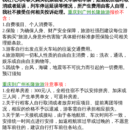
消或者延误，列车停运延误等情况，所产生费用由客人自理，
我社不接受任何相关投诉处理。
重庆到广州长隆旅游
报价不
含：
1.自费项目、个人消费等。
2.保险：为确保人身、财产安全保障，旅游社强烈建议每位游
客购买“旅游人身意外伤害险”具体赔付标准参照保险公司相关
理赔条款。
3.游客自行出发点至火车站的往返交通费用。
4.旅游期间一切私人性质的自由自主消费，如：洗衣，通讯，
娱乐或自由自主购物等。
5.因战争，台风，海啸，地震等不可抗力而引起的一切费用。
预订须知
重庆到广州长隆旅游
注意事项：
1.全程单房差：300元/人，全程住宿不予以安排拼房、加床或
三人间，产生单男单女，可退补房差。
2.关于行程客人自行取消或者放弃对应项目、提前离团等情
况，相应的价格不予以退减，游客需自行承担相应损失。
3.关于第一天接机或接站，由于各地航班、车次时间不一致，
安排统一时间点进行安排，如返程航班过早或过晚的，不愿意
随车前往的，建议自行打车前往各站点。