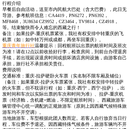
行程介绍
早餐后自由活动，送至市内民航大巴处（含大巴费），此日无
导游。参考航班信息：CA4419，PN6272，PN6392，
MF8468，3U8634 CZ9952，CZ3464，TV9814，CZ4918，
等。结束愉快而令人难忘的西藏之行！
备注：如果拉萨-重庆机票紧张，我社有权安排中转重庆的飞
机票（如：如中转万州或成都，再坐车回重庆）。
重庆青年旅行社
温馨提示：回程航班以出票的航班时间及班次
为准！请在12点以前收拾好行李，检查房间，到前台办理退房
手续，若出现延误退房时间或损坏酒店房间设施，由游客自己
承担，旅行社不承担相关责任。
费用说明
交通标准：重庆-拉萨硬卧火车票（实名制不限车厢及铺位）
（备注：如果重庆-拉萨火车票紧张，我社有权安排中转拉萨
的火车票，但不耽误行程（如：重庆-西宁，西宁-拉萨），出
发时间和车次以实际出票的车次和时间为准）、拉萨-重庆机
票（经济舱，含机建+燃油，不限定航班时间）、西藏旅游车
辆管理中心统一调配的正规旅游车（原则上因西藏气候特殊旅
游车均不开空调）。
当地旅游车，车型根据此团人数而定。若客人自行放弃当日行
程，车位费不予退还。因西藏特殊气候条件，旅游车辆均不开