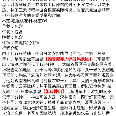
息，以缓解疲劳。在米拉山口停留的时间不宜过长，以防不
适。林芝三天行程导游会根据实际情况，改变景点游览顺序，
但不影响游客的参观质量和时间。
林芝-嘎啦桃花村-林芝
D5
早餐：
包含
午餐：
包含
晚餐：
包含
住宿：
当地指定住宿
行程介绍
由于此行程特殊，今日可能安排路早（面包、牛奶、榨菜
等）。早餐后坐车游览
【雅鲁藏布大峡谷风景区】
（车进车
出，游览时间不低于120分钟）。大峡谷景区是青藏高原有着
神秘色彩的地区，由于高峰和峡谷咫尺为邻，几千米的强烈地
形反差，构成了宏伟的壮丽奇观。在大峡谷景区里面的观景台
可远处观南迦巴瓦峰（海拔7782米），其巨大的三角形峰体终
年积雪，云雾缭绕，从不轻易露出真面目，所以它也称为“羞
女峰”。然后乘车参观
【苯日神山】
（车进车出，游览时间不
低于30分钟），神山高耸入云，森林密布，四季鲜花不绝，景
色各异。春临大地之际，处处芳菲春意盎然；夏季凉风习习，
烟雨蒙蒙，满山杜鹃烂漫生姿；金秋万山红遍，野果飘香，令
人流连忘返；冬季则雪峰皑皑，玲珑剔透如水晶与光影的世