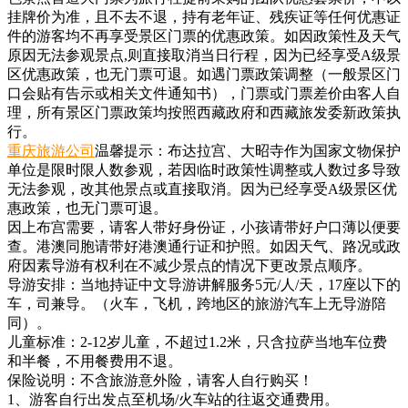
挂牌价为准，且不去不退，持有老年证、残疾证等任何优惠证
件的游客均不再享受景区门票的优惠政策。如因政策性及天气
原因无法参观景点,则直接取消当日行程，因为已经享受A级景
区优惠政策，也无门票可退。如遇门票政策调整（一般景区门
口会贴有告示或相关文件通知书），门票或门票差价由客人自
理，所有景区门票政策均按照西藏政府和西藏旅发委新政策执
行。
重庆旅游公司
温馨提示：布达拉宫、大昭寺作为国家文物保护
单位是限时限人数参观，若因临时政策性调整或人数过多导致
无法参观，改其他景点或直接取消。因为已经享受A级景区优
惠政策，也无门票可退。
因上布宫需要，请客人带好身份证，小孩请带好户口薄以便要
查。港澳同胞请带好港澳通行证和护照。如因天气、路况或政
府因素导游有权利在不减少景点的情况下更改景点顺序。
导游安排：当地持证中文导游讲解服务5元/人/天，17座以下的
车，司兼导。（火车，飞机，跨地区的旅游汽车上无导游陪
同）。
儿童标准：2-12岁儿童，不超过1.2米，只含拉萨当地车位费
和半餐，不用餐费用不退。
保险说明：不含旅游意外险，请客人自行购买！
1、游客自行出发点至机场/火车站的往返交通费用。