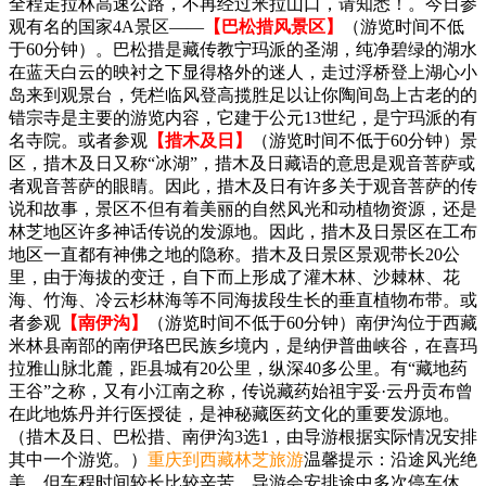
全程走拉林高速公路，不再经过米拉山口，请知悉！。今日参
观有名的国家4A景区——
【巴松措风景区】
（游览时间不低
于60分钟）。巴松措是藏传教宁玛派的圣湖，纯净碧绿的湖水
在蓝天白云的映衬之下显得格外的迷人，走过浮桥登上湖心小
岛来到观景台，凭栏临风登高揽胜足以让你陶间岛上古老的的
错宗寺是主要的游览内容，它建于公元13世纪，是宁玛派的有
名寺院。或者参观
【措木及日】
（游览时间不低于60分钟）景
区，措木及日又称“冰湖”，措木及日藏语的意思是观音菩萨或
者观音菩萨的眼睛。因此，措木及日有许多关于观音菩萨的传
说和故事，景区不但有着美丽的自然风光和动植物资源，还是
林芝地区许多神话传说的发源地。因此，措木及日景区在工布
地区一直都有神佛之地的隐称。措木及日景区景观带长20公
里，由于海拔的变迁，自下而上形成了灌木林、沙棘林、花
海、竹海、冷云杉林海等不同海拔段生长的垂直植物布带。或
者参观
【南伊沟】
（游览时间不低于60分钟）南伊沟位于西藏
米林县南部的南伊珞巴民族乡境内，是纳伊普曲峡谷，在喜玛
拉雅山脉北麓，距县城有20公里，纵深40多公里。有“藏地药
王谷”之称，又有小江南之称，传说藏药始祖宇妥·云丹贡布曾
在此地炼丹并行医授徒，是神秘藏医药文化的重要发源地。
（措木及日、巴松措、南伊沟3选1，由导游根据实际情况安排
其中一个游览。）
重庆到西藏林芝旅游
温馨提示：沿途风光绝
美，但车程时间较长比较辛苦，导游会安排途中多次停车休