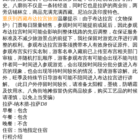
史。八廓街不仅是一条转经道，同时它也是拉萨的商业街，两
旁店铺林立，商品充满充满西藏、尼泊尔及印度特色。
重庆到西藏布达拉宫旅游
温馨提示：由于布达拉宫（文物保
护）门票每日限量销售，参观时间可能提前或延后，因此参观
布达拉宫时间可能会影响到整体线路的先后调整，在保证服务
标准及不减少旅游景点的前提下，我社保留对游览次序进行调
整的权利。参观布达拉宫游客须携带本人有效身份证原件。因
参观布宫实行实名制，游客名单入藏前已上传至布宫相关部门
审核，并随机打乱顺序，游客参观布宫有可能会出现不能与结
伴者同一时间进入参观游览，会出现按时间段分批分拨进入布
宫的现象，也会出现等待时间较长的情况，望请游客谅解。此
外，旺季及特殊节日导游有可能不陪同进入布达拉宫进行讲
解。（此日户外停留时间较长，请准备太阳帽，墨镜，防晒霜
及饮用水。八角街地摊假冒伪劣商品较多，购买工艺品的时候
请谨慎，以免上当受骗）
拉萨-纳木措-拉萨
D8
早餐：
包含
午餐：
包含
晚餐：
不含
住宿：
当地指定住宿
行程介绍