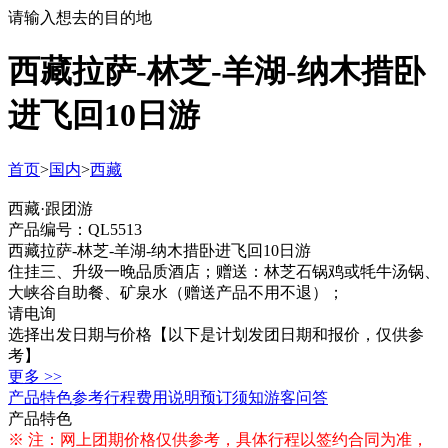
请输入想去的目的地
西藏拉萨-林芝-羊湖-纳木措卧
进飞回10日游
首页
>
国内
>
西藏
西藏·跟团游
产品编号：QL5513
西藏拉萨-林芝-羊湖-纳木措卧进飞回10日游
住挂三、升级一晚品质酒店；赠送：林芝石锅鸡或牦牛汤锅、
大峡谷自助餐、矿泉水（赠送产品不用不退）；
请电询
选择出发日期与价格
【以下是计划发团日期和报价，仅供参
考】
更多 >>
产品特色
参考行程
费用说明
预订须知
游客问答
产品特色
※ 注：网上团期价格仅供参考，具体行程以签约合同为准，