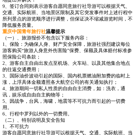
9、签订合同则表示游客自愿同意旅行社导游可以根据天气、
交通、实际航班、当地景区限制及其它突发事件对上述行程中
所列景点的游览顺序进行调整，但保证决不缩减游览时间，不
降低服务质量。
重庆中国青年旅行社
温馨提示
（一）、旅游报价不包含以下服务内容：
1、保险：为确保人身、财产安全保障，旅游社强烈建议每位
游客购买“旅游人身意外伤害险”保费、保额及具体赔付标准参
照保险公司条款；
2、游客自主自由出发点至机场、火车站、以及其他集合地点
的往返交通费用；
3、国际油价波动引起的国际、国内机票燃油附加费的临时上
涨，上浮具体金额遵照各大航空公司的有关通知执行；
4、旅游期间一切私人性质的自由自主消费，如：洗衣，通
讯，娱乐或自由自主购物等；
5、因战争，台风，海啸，地震等不可抗力而引起的一切费
用。
6、行程中罗列以外的一切费用。
（二）、特别说明及安全告知
1、不可抗力
游客自愿同意旅行社导游可以根据天气、交通、实际航班、当