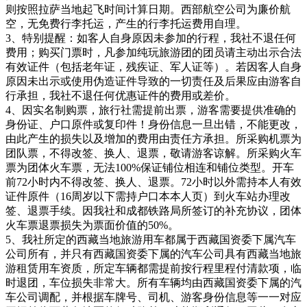
则按照拉萨当地起飞时间计算日期。西部航空公司为廉价航
空，无免费行李托运，产生的行李托运费用自理。
3、特别提醒：如客人自身原因未参加的行程，我社不退任何
费用；购买门票时，凡参加纯玩旅游团的团员请主动出示合法
有效证件（包括老年证，残疾证、军人证等）。若因客人自身
原因未出示或使用伪造证件导致的一切责任及后果应由游客自
行承担，我社不退任何优惠证件的费用或差价。
4、因实名制购票，旅行社需提前出票，游客需要提供准确的
身份证、户口原件或复印件！身份信息一旦出错，不能更改，
由此产生的损失以及增加的费用由责任方承担。所采购机票为
团队票，不得改签、换人、退票，敬请游客谅解。所采购火车
票为团体火车票，无法100%保证铺位相连和铺位类型。开车
前72小时内不得改签、换人、退票。72小时以外需持本人有效
证件原件（16周岁以下需持户口本本人页）到火车站办理改
签、退票手续。因我社和成都铁路局所签订的补充协议，团体
火车票退票损失为票面价值的50%。
5、我社所定的西藏当地旅游用车都属于西藏国资委下属汽车
公司所有，并只有西藏国资委下属的汽车公司具有西藏当地旅
游租赁用车资质，所定车辆都需提前按行程里程付清款项，临
时退团，车位损失非常大。所有车辆均由西藏国资委下属的汽
车公司调配，并根据车牌号、司机、游客身份信息等一一对应