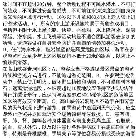
泳时间不宜超过20分钟。整个活动过程不可跳水潜水，不可打
闹嬉戏，不可越过安全警戒线，不可前往水深深度达到自身身
高50％的区域进行活动。16岁以下儿童和60岁以上老人禁止进
行游泳活动。C、所有的水上游乐设施均属于高危游戏项目，
包括但不限于水上摩托艇、快艇、香蕉船、水上降落伞、深潜
浮艇、潜水艇、水上飞机等活动均是不适合团队游客去参加的
活动，请游客做好自身安全防护并自愿酌情参加类似活动。
D、任何海岸水岸、礁岩崖壁都是高度危险的区域，游客在参
观游览时应至少与上述区域保持不低于20米的距离，以防止不
慎跌倒滑落。
在高山峡谷岩洞地区：A、游客应当严格遵循景区景点的游览
路线和游览方式进行，不能逾越游览范围。B、在参观游览活
动中，禁止使用明火，破坏野生植物和动物，不可攀爬树木岩
石；远离滑湿地段，在坡度超过10度地段应保持至少5人结伴
同行并缓慢步行，应保持与落差超过50CM的地区的危险地区
20米的有效安全距离。C、高山峡谷岩洞地区不适于在雨雾雪
风的天气状况下进行游览，如果游览中途遇到天气变化，应立
即终止游览并返回就近安全场所躲避等候救援。D、患有脑、
肝、肺、肾、脾等各种身体器官有病变史及高血压、心脏病、
贫血、皮肤外伤，以及以往患过各种疾病或正在患病期间的游
客，特别是脊椎腰椎、手脚关节等部位容易劳损或受伤的游客