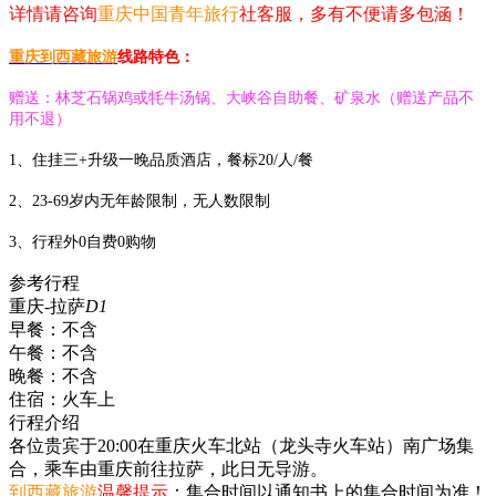
详情请咨询
重庆中国青年旅行
社客服，多有不便请多包涵！
重庆到西藏旅游
线路特色：
赠送：林芝石锅鸡或牦牛汤锅、大峡谷自助餐、矿泉水（赠送产品不
用不退）
1、住挂三+升级一晚品质酒店，餐标20/人/餐
2、23-69岁内无年龄限制，无人数限制
3、行程外0自费0购物
参考行程
重庆-拉萨
D1
早餐：
不含
午餐：
不含
晚餐：
不含
住宿：
火车上
行程介绍
各位贵宾于20:00在重庆火车北站（龙头寺火车站）南广场集
合，乘车由重庆前往拉萨，此日无导游。
到西藏旅游
温馨提示
：集合时间以通知书上的集合时间为准！