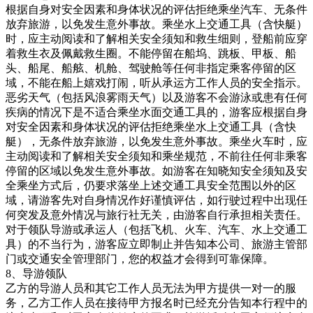
根据自身对安全因素和身体状况的评估拒绝乘坐汽车、无条件
放弃旅游，以免发生意外事故。乘坐水上交通工具（含快艇）
时，应主动阅读和了解相关安全须知和救生细则，登船前应穿
着救生衣及佩戴救生圈。不能停留在船坞、跳板、甲板、船
头、船尾、船舷、机舱、驾驶舱等任何非指定乘客停留的区
域，不能在船上嬉戏打闹，听从承运方工作人员的安全指示。
恶劣天气（包括风浪雾雨天气）以及游客不会游泳或患有任何
疾病的情况下是不适合乘坐水面交通工具的，游客应根据自身
对安全因素和身体状况的评估拒绝乘坐水上交通工具（含快
艇），无条件放弃旅游，以免发生意外事故。乘坐火车时，应
主动阅读和了解相关安全须知和乘坐规范，不前往任何非乘客
停留的区域以免发生意外事故。如游客在知晓知安全须知及安
全乘坐方式后，仍要求落坐上述交通工具安全范围以外的区
域，请游客先对自身情况作好谨慎评估，如行驶过程中出现任
何突发及意外情况与旅行社无关，由游客自行承担相关责任。
对于领队导游或承运人（包括飞机、火车、汽车、水上交通工
具）的不当行为，游客应立即制止并告知本公司、旅游主管部
门或交通安全管理部门，您的权益才会得到可靠保障。
8、导游领队
乙方的导游人员和其它工作人员无法为甲方提供一对一的服
务，乙方工作人员在接待甲方报名时已经充分告知本行程中的