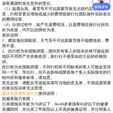
游客离团时发生意外的责任。
（5）如遇台风、暴雪等不可抗因素导致无法按约定行程游
览，行程变更后增加或减少的费用按旅行社团队操作实际发生
的费用结算。
（6）出游过程中，如产生退费情况，以退费项目旅行社折扣
价为依据，均不以挂牌价为准。
差价说明：
1、赠送项目因航班、天气等不可抗因素导致不能赠送的，费
用不退。
2、此行程为全国散拼团，团内所有客人的报名价格可能会因
地区不同而产生价格差异，旅行社不接受由此引起的价格投
诉。
此行程为全国散拼团，不同行程和不同标准的客人可能会安排
同一个车、导出行，但不会影响或降低每个客人实际报名的行
程内容和服务标准，请知悉。
意见反馈：请配合导游如实填写当地的意见单，不填或虚填者
归来后投诉将无法受理。
重庆中国青年旅行社
接待说明：
因服务能力有限：
①本团报名年龄为70岁以下，60-69岁者须有60岁以下的健康
亲属陪同，并出具三甲医院以上开具的健康证明，并注明客人