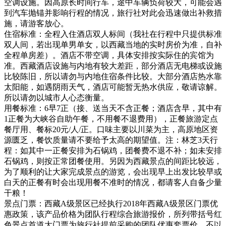
空调设施。因高原长时间行车，途中车辆负荷较大，可能会遇
到汽车抛锚并影响行程的情况，旅行社对此会迅速做出补救措
施，请游客放心。
住宿标准：全程入住酒店双人标间（我社在行程中只提供标准
双人间，若出现单男单女，以西藏当地的实时房价为准，自补
全程单房差）。酒店不带空调，具体安排按实际住的宾馆为
准。西藏酒店设施与内地有较大差距，部分酒店无电梯或设施
比较陈旧，所以请勿与内地住宿条件比较。大部分酒店热水靠
太阳能，如遇阴雨天气，酒店可能暂无热水供应，敬请谅解。
所以请勿以城市人心态衡量。
用餐标准：6早7正（接、送当天不含正餐；酒店含早，其中有
1正餐为大峡谷自助午餐，不用餐不退费用），正餐旅游定点
餐厅用、餐标20元/人/正。口味主要以川菜为主，高原地区资
源匮乏，餐饮质量请不要给予太高的期望值。注：林芝3天行
程：如其中一正餐安排为石锅鸡，团餐费不退不补；如未安排
石锅鸡，则按正常团餐使用。另因为西藏景点的间距比较远，
为了顺利的让大家完成景点的游览，会出现早上出发比较早或
白天的正餐有时会出现用餐不准时的情况，都请客人自备少量
干粮！
景点门票：西藏A级景区已经执行2018年西藏A级景区门票优
惠政策，该产品价格为团队行程综合旅游报价，所列带括号红
色景点首道大门票为旅行社提前采购的团队优惠套票价，不以