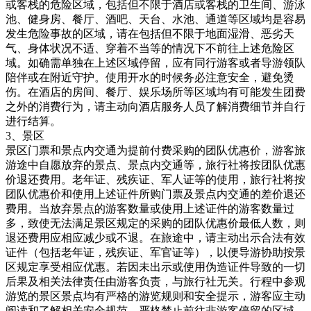
或客栈的危险区域，包括但不限于酒店或客栈的卫生间、游泳
池、健身房、餐厅、酒吧、天台、水池、通道等区域均是容易
发生危险事故的区域，请在包括但不限于地面湿滑、恶劣天
气、身体状况不适、穿着不当等的情况下不前往上述危险区
域。如确需单独在上述区域停留，应有同行游客或者导游领队
陪伴或在附近守护。使用开水的时候务必注意安全，避免烫
伤。在酒店的房间、餐厅、娱乐场所等区域均有可能发生团费
之外的消费行为，请主动向酒店服务人员了解消费细节并自行
进行结算。
3、景区
景区门票和景点内交通为提前付费采购的团队优惠价，游客旅
游途中自愿放弃的景点、景点内交通等，旅行社将按团队优惠
价退还费用。老年证、残疾证、军人证等的使用，旅行社将按
团队优惠价和使用上述证件所购门票及景点内交通的差价退还
费用。当放弃景点的游客数量或使用上述证件的游客数量过
多，致使无法满足景区规定的采购的团队优惠价最低人数，则
退还费用应相应减少或不退。在旅途中，请主动出示合法有效
证件（包括老年证，残疾证、军官证等），以便导游协助按景
区规定享受相应优惠。若因未出示或使用伪造证件导致的一切
后果及相关法律责任由游客负责，与旅行社无关。行程中参观
游览的景区景点均有严格的游览规则和安全提示，游客应主动
阅读和了解相关安全规范，严格禁止前往非游客停留的区域，