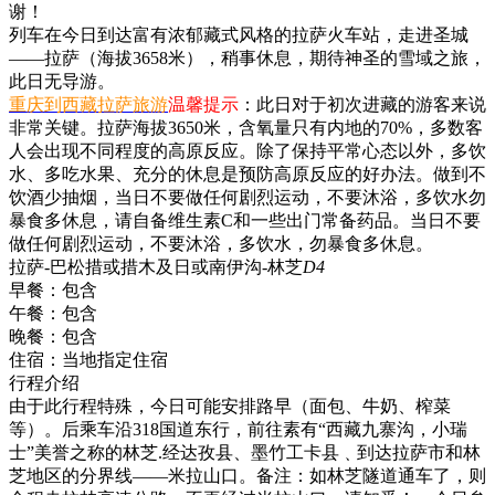
谢！
列车在今日到达富有浓郁藏式风格的拉萨火车站，走进圣城
——拉萨（海拔3658米），稍事休息，期待神圣的雪域之旅，
此日无导游。
重庆到西藏拉萨旅游
温馨提示
：此日对于初次进藏的游客来说
非常关键。拉萨海拔3650米，含氧量只有内地的70%，多数客
人会出现不同程度的高原反应。除了保持平常心态以外，多饮
水、多吃水果、充分的休息是预防高原反应的好办法。做到不
饮酒少抽烟，当日不要做任何剧烈运动，不要沐浴，多饮水勿
暴食多休息，请自备维生素C和一些出门常备药品。当日不要
做任何剧烈运动，不要沐浴，多饮水，勿暴食多休息。
拉萨-巴松措或措木及日或南伊沟-林芝
D4
早餐：
包含
午餐：
包含
晚餐：
包含
住宿：
当地指定住宿
行程介绍
由于此行程特殊，今日可能安排路早（面包、牛奶、榨菜
等）。后乘车沿318国道东行，前往素有“西藏九寨沟，小瑞
士”美誉之称的林芝.经达孜县、墨竹工卡县﹑到达拉萨市和林
芝地区的分界线——米拉山口。备注：如林芝隧道通车了，则