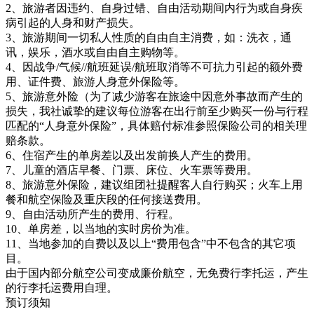
2、旅游者因违约、自身过错、自由活动期间内行为或自身疾
病引起的人身和财产损失。
3、旅游期间一切私人性质的自由自主消费，如：洗衣，通
讯，娱乐，酒水或自由自主购物等。
4、因战争/气候//航班延误/航班取消等不可抗力引起的额外费
用、证件费、旅游人身意外保险等。
5、旅游意外险（为了减少游客在旅途中因意外事故而产生的
损失，我社诚挚的建议每位游客在出行前至少购买一份与行程
匹配的“人身意外保险”，具体赔付标准参照保险公司的相关理
赔条款。
6、住宿产生的单房差以及出发前换人产生的费用。
7、儿童的酒店早餐、门票、床位、火车票等费用。
8、旅游意外保险，建议组团社提醒客人自行购买；火车上用
餐和航空保险及重庆段的任何接送费用。
9、自由活动所产生的费用、行程。
10、单房差，以当地的实时房价为准。
11、当地参加的自费以及以上“费用包含”中不包含的其它项
目。
由于国内部分航空公司变成廉价航空，无免费行李托运，产生
的行李托运费用自理。
预订须知