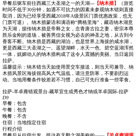
早餐后驱车前往西藏三大圣湖之一的天湖---
【纳木措】
（游览
时间不低于30分钟，如遇不可抗力的因素未参观纳木错则直接
取消，因为已经享受西藏2018年A级景区门票优惠政策，也无
门票可退）。纳木措蒙语和满语称“腾格里海”，藏语纳木湖意
为天湖，据传纳木措是帝释之女，念青唐古拉之妻，密宗本尊
胜乐金刚的道场，被善男信女视为必去的神圣之地，从古到今
香客不断。纳木措是西藏的湖泊，也是世界上海拔的咸水湖，
更是西藏三大圣湖之一。遥望湖畔，水天一色、碧空蓝湖浑然
一体，妩媚动人的纳木措构成了这令人震撼的美丽。当日返回
拉萨。
温馨提示：纳木错当天如使用景交车接送，则当天司兼导。纳
木措风景区海拔很高风大气温低，请注意防寒，不要剧烈运
动。当地用餐条件较差若不习惯，自已可先行准备一些零食。
拉萨-羊卓雍错观景台-藏草宜生或秀色才纳或羊卓国际-拉萨
D9
早餐：
包含
午餐：
包含
晚餐：
不含
住宿：
当地指定住宿
行程介绍
早餐后从拉萨出发，抵达有天鹅之湖美称的——
【羊卓雍湖观