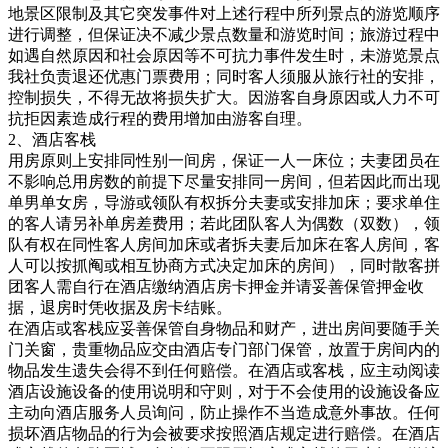
地景区限制及其它突发事件对上述行程中所列景点的游览顺序
进行调整，但保证决不减少景点数量和游览时间；旅游过程中
如遇自然原因和社会原因等不可抗力事件发生时，未游览景点
我社负责退还优惠门票费用；同时客人须服从旅行社的安排，
控制损失，不得无故将损失扩大。因游客自身原因或人力不可
抗拒因素造成行程的费用增加由游客自理。
2、酒店客栈
用房原则上安排同性别一间房，保证一人一床位；夫妻团员在
不影响总用房数的前提下尽量安排同一房间，但若因此而出现
单男单女房，导游或领队有权拆分夫妻或安排加床；要求单住
的客人请另补单房差费用；若此团队客人为偶数（双数），领
队有权在同性客人房间加床或者拆夫妻后加床在客人房间，客
人可以按抓阄或相互协商方式决定加床的房间），同时散客拼
团客人需自行在酒店缴纳酒店房卡押金并请妥善保管押金收
据，退房时凭收据及房卡结账。
在酒店或客栈应妥善保管自身物品和财产，进出房间要随手关
门关窗，贵重物品应交由酒店专门部门保管，放置于房间内的
物品发生遗失会得不到任何赔偿。在酒店或客栈，应主动阅读
酒店设施设备的使用说明和守则，对于不会使用的设施设备应
主动向酒店服务人员询问，防止操作不当造成意外事故。任何
损坏酒店物品的行为会被要求按照酒店规定进行赔偿。在酒店