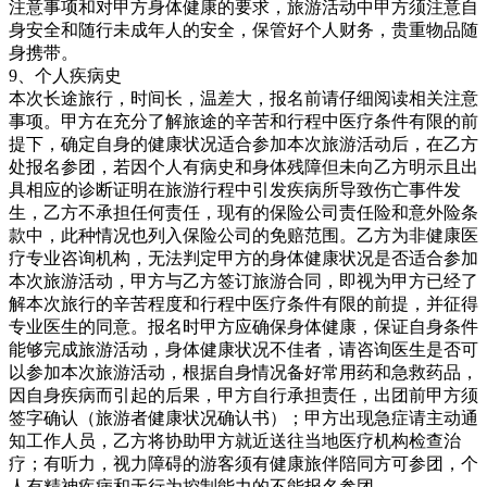
注意事项和对甲方身体健康的要求，旅游活动中甲方须注意自
身安全和随行未成年人的安全，保管好个人财务，贵重物品随
身携带。
9、个人疾病史
本次长途旅行，时间长，温差大，报名前请仔细阅读相关注意
事项。甲方在充分了解旅途的辛苦和行程中医疗条件有限的前
提下，确定自身的健康状况适合参加本次旅游活动后，在乙方
处报名参团，若因个人有病史和身体残障但未向乙方明示且出
具相应的诊断证明在旅游行程中引发疾病所导致伤亡事件发
生，乙方不承担任何责任，现有的保险公司责任险和意外险条
款中，此种情况也列入保险公司的免赔范围。乙方为非健康医
疗专业咨询机构，无法判定甲方的身体健康状况是否适合参加
本次旅游活动，甲方与乙方签订旅游合同，即视为甲方已经了
解本次旅行的辛苦程度和行程中医疗条件有限的前提，并征得
专业医生的同意。报名时甲方应确保身体健康，保证自身条件
能够完成旅游活动，身体健康状况不佳者，请咨询医生是否可
以参加本次旅游活动，根据自身情况备好常用药和急救药品，
因自身疾病而引起的后果，甲方自行承担责任，出团前甲方须
签字确认（旅游者健康状况确认书）；甲方出现急症请主动通
知工作人员，乙方将协助甲方就近送往当地医疗机构检查治
疗；有听力，视力障碍的游客须有健康旅伴陪同方可参团，个
人有精神疾病和无行为控制能力的不能报名参团。