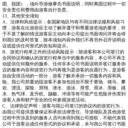
团、脱团），须向导游做事先书面说明，同时离团过程中一切
安全责任和费用由游客自行负责。
13、其他安全须知
A、法律和风俗提示：各国家地区均有不同法律法规和风俗习
惯，游客在出游前应主动了解并遵守和尊重游览地的要求，对
于不甚了解的情况游客应主动向本公司提出书面询问并将会得
到我们的及时答复，除本须知内容外我们不再另外召开说明会
议或提供任何形式的告知和提示。
B、游览行程单之外的活动风险提示：除游客和本公司签订的
合同协议和确认的游览行程单当中的服务内容，本公司不再主
动提供任何额外的服务。任何非本公司书面说明并签订服务协
议的服务内容和游览行为均将视为是游客的自愿行为，是游客
自由安排活动的一部分，游客了解并承担一切服务内容和风
险。我公司郑重劝阻游客不参加包括但不限于赛场、骑马、攀
岩、漂流、探险、滑翔、潜水、游泳、滑雪、滑冰、滑板、跳
水、热气球、直升机、蹦极、冲浪等有可能产生危险并伤害到
游客人身和财产安全的任何参观游览活动。
C、法律协定声明：游客与我公司签订的协议内的游览行为，
由我公司提供质量保证和承担法律责任。导游领队及其他游览
过程中所涉及到的服务人员均未得到我公司授权，不能代表我
公司于游客达成任何形式的协议和承诺，未与我公司签订书面