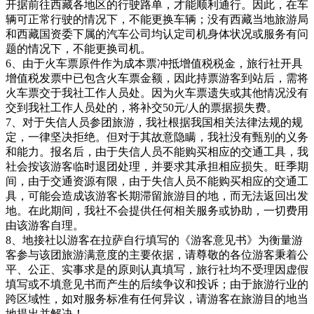
开据前往西藏各地区的行驶路单，才能顺利通行。因此，在车
辆可正常行驶的情况下，不能更换车辆；没有西藏当地旅游局
和西藏国资委下属的汽车公司均认定司机身体状况或服务有问
题的情况下，不能更换司机。
6、由于火车票原件作为成本票冲抵增值税税金，旅行社开具
增值税发票中已包含火车票金额，因此持票游客到站后，需将
火车票交于我社工作人员处。因为火车票遗失或其他情况没有
交到我社工作人员处的，将补交50元/人的票据损失费。
7、对于失信人员参团旅游，我社根据我国相关法律法规的规
定，一律坚决拒绝。但对于其故意隐瞒，我社没有甄别的义务
和能力。报名后，由于失信人员不能购买相应的交通工具，我
社会按该游客临时退团处理，并要求其承担相应损失。旺季期
间，由于交通资源有限，由于失信人员不能购买相应的交通工
具，可能会造成该游客长期滞留旅游目的地，而无法返回出发
地。在此期间，我社不会提供任何相关服务或协助，一切费用
由该游客自理。
8、地接社以游客在拉萨自行填写的《游客意见书》为衡量游
客参与该团旅游满意度的主要依据，请尊敬的各位游客秉着公
平、公正、实事求是的原则认真填写，旅行社均不受理因虚假
填写或不填意见书而产生的后续争议和投诉；由于旅游行业的
跨区域性，如对服务标准有任何异议，请游客在旅游目的地当
地提出并解决！