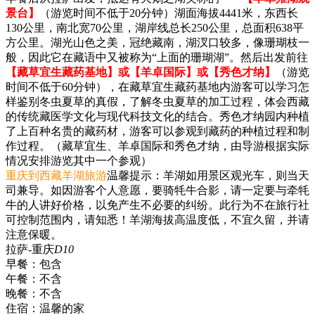
景台】
（游览时间不低于20分钟）湖面海拔4441米，东西长
130公里，南北宽70公里，湖岸线总长250公里，总面积638平
方公里。湖光山色之美，冠绝藏南，湖汊口较多，像珊瑚枝一
般，因此它在藏语中又被称为“上面的珊瑚湖”。然后出发前往
【藏草宜生藏药基地】或【羊卓国际】或【秀色才纳】
（游览
时间不低于60分钟），在藏草宜生藏药基地内游客可以学习怎
样鉴别冬虫夏草的真假，了解冬虫夏草的加工过程，体会西藏
的传统藏医学文化与现代科技文化的结合。秀色才纳园内种植
了上百种名贵的藏药材，游客可以参观到藏药的种植过程和制
作过程。（藏草宜生、羊卓国际和秀色才纳，由导游根据实际
情况安排游览其中一个参观）
重庆到西藏羊湖旅游
温馨提示：羊湖如用景区观光车，则当天
司兼导。如因游客个人意愿，要骑牦牛合影，请一定要与牵牦
牛的人讲好价格，以免产生不必要的纠纷。此行为不在旅行社
可控制范围内，请知悉！羊湖海拔高温度低，不宜久留，并请
注意保暖。
拉萨-重庆
D10
早餐：
包含
午餐：
不含
晚餐：
不含
住宿：
温馨的家