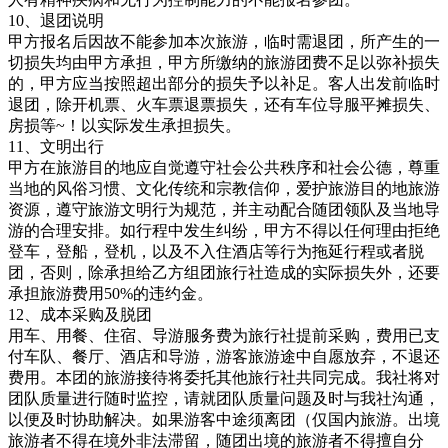
10、退团说明
甲方报名后因故不能参加本次旅游，临时需退团，所产生的一
切损失均由甲方承担，甲方所缴纳的旅游团费不足以弥补损失
的，甲方应当按照超出部分的损失予以补足。客人出发前临时
退团，除开机票、火车票退票损失，还有车位导服平摊损失、
房损等~！以实际发生承担损失。
11、文明出行
甲方在旅游目的地应自觉遵守社会公共秩序和社会公德，尊重
当地的风俗习惯、文化传统和宗教信仰，爱护旅游目的地旅游
资源，遵守旅游文明行为规范，并主动配合随团领队及当地导
游的合理安排。如行程中发生纠纷，甲方不得以任何理由拒绝
登车，登船，登机，以及不入住酒店等行为拖延行程或者脱
团，否则，除承担给乙方组团旅行社造成的实际损失外，还要
承担旅游费用50%的违约金。
12、成本采购及脱团
用车、用餐、住宿、导游服务费为旅行社提前采购，费用已支
付车队、餐厅、酒店和导游，游客旅游途中自愿放弃，不退还
费用。本团的旅游接待将委托其他旅行社共同完成。我社将对
团队质量进行随时监控，请就团队质量问题及时与我社沟通，
以便及时协助解决。如果游客中途须离团（仅国内旅游。出境
旅游者不得在境外非法滞留，随团出境的旅游者不得擅自分