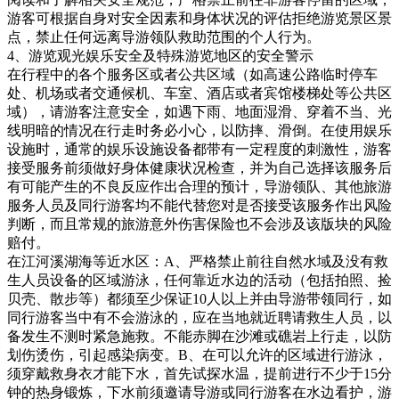
游客可根据自身对安全因素和身体状况的评估拒绝游览景区景
点，禁止任何远离导游领队救助范围的个人行为。
4、游览观光娱乐安全及特殊游览地区的安全警示
在行程中的各个服务区或者公共区域（如高速公路临时停车
处、机场或者交通候机、车室、酒店或者宾馆楼梯处等公共区
域），请游客注意安全，如遇下雨、地面湿滑、穿着不当、光
线明暗的情况在行走时务必小心，以防摔、滑倒。在使用娱乐
设施时，通常的娱乐设施设备都带有一定程度的刺激性，游客
接受服务前须做好身体健康状况检查，并为自己选择该服务后
有可能产生的不良反应作出合理的预计，导游领队、其他旅游
服务人员及同行游客均不能代替您对是否接受该服务作出风险
判断，而且常规的旅游意外伤害保险也不会涉及该版块的风险
赔付。
在江河溪湖海等近水区：A、严格禁止前往自然水域及没有救
生人员设备的区域游泳，任何靠近水边的活动（包括拍照、捡
贝壳、散步等）都须至少保证10人以上并由导游带领同行，如
同行游客当中有不会游泳的，应在当地就近聘请救生人员，以
备发生不测时紧急施救。不能赤脚在沙滩或礁岩上行走，以防
划伤烫伤，引起感染病变。B、在可以允许的区域进行游泳，
须穿戴救身衣才能下水，首先试探水温，提前进行不少于15分
钟的热身锻炼，下水前须邀请导游或同行游客在水边看护，游