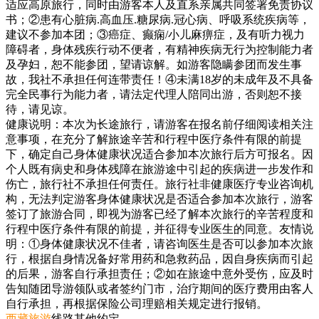
适应高原旅行，同时由游客本人及直系亲属共同签署免责协议
书；②患有心脏病.高血压.糖尿病.冠心病、呼吸系统疾病等，
建议不参加本团；③癌症、癫痫/小儿麻痹症，及有听力视力
障碍者，身体残疾行动不便者，有精神疾病无行为控制能力者
及孕妇，恕不能参团，望请谅解。如游客隐瞒参团而发生事
故，我社不承担任何连带责任！④未满18岁的未成年及不具备
完全民事行为能力者，请法定代理人陪同出游，否则恕不接
待，请见谅。
健康说明：本次为长途旅行，请游客在报名前仔细阅读相关注
意事项，在充分了解旅途辛苦和行程中医疗条件有限的前提
下，确定自己身体健康状况适合参加本次旅行后方可报名。因
个人既有病史和身体残障在旅游途中引起的疾病进一步发作和
伤亡，旅行社不承担任何责任。旅行社非健康医疗专业咨询机
构，无法判定游客身体健康状况是否适合参加本次旅行，游客
签订了旅游合同，即视为游客已经了解本次旅行的辛苦程度和
行程中医疗条件有限的前提，并征得专业医生的同意。友情说
明：①身体健康状况不佳者，请咨询医生是否可以参加本次旅
行，根据自身情况备好常用药和急救药品，因自身疾病而引起
的后果，游客自行承担责任；②如在旅途中意外受伤，应及时
告知随团导游领队或者签约门市，治疗期间的医疗费用由客人
自行承担，再根据保险公司理赔相关规定进行报销。
西藏旅游
线路其他约定