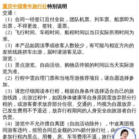
重庆中国青年旅行社
特别说明
交通：
（1）合同一经签订且付全款，团队机票、列车票、船票即为
出票，不得更改、签转、退票。
（2）飞行时间、车程时间、船程时间以当日实际所用时间为
准。
（3）本产品如因淡季或收客人数较少，有可能与相近方向的
发班线路拼车出游，届时请游客见谅。
游览：
（1）景点游览、自由活动、购物店停留的时间以当天实际游
览为准。
（2）行程中需自理门票和当地导游推荐项目，请自愿选择参
加。
（3）请您仔细阅读本行程，根据自身条件选择适合自己的旅
游线路，出游过程中，如因身体健康等自身原因需放弃部分行
程的，或游客要求放弃部分住宿、交通的，均视为自愿放弃，
已发生费用不予退还，放弃行程期间的人身安全由旅游者自行
负责。
（4）游览中不允许擅自离团（自由活动除外），中途离团视
同游客违约，按照合同总金额的20%赔付旅行社，由此造成未
参加行程内景点、用餐、房、车等费用不退，旅行社亦不承担