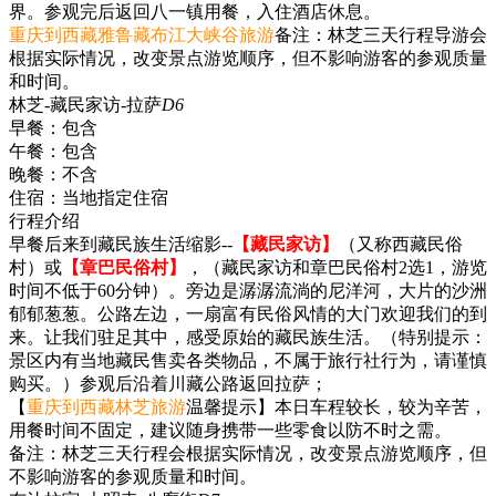
界。参观完后返回八一镇用餐，入住酒店休息。
重庆到西藏雅鲁藏布江大峡谷旅游
备注：林芝三天行程导游会
根据实际情况，改变景点游览顺序，但不影响游客的参观质量
和时间。
林芝-藏民家访-拉萨
D6
早餐：
包含
午餐：
包含
晚餐：
不含
住宿：
当地指定住宿
行程介绍
早餐后来到藏民族生活缩影--
【藏民家访】
（又称西藏民俗
村）或
【章巴民俗村】
，（藏民家访和章巴民俗村2选1，游览
时间不低于60分钟）。旁边是潺潺流淌的尼洋河，大片的沙洲
郁郁葱葱。公路左边，一扇富有民俗风情的大门欢迎我们的到
来。让我们驻足其中，感受原始的藏民族生活。（特别提示：
景区内有当地藏民售卖各类物品，不属于旅行社行为，请谨慎
购买。）参观后沿着川藏公路返回拉萨；
【
重庆到西藏林芝旅游
温馨提示】本日车程较长，较为辛苦，
用餐时间不固定，建议随身携带一些零食以防不时之需。
备注：林芝三天行程会根据实际情况，改变景点游览顺序，但
不影响游客的参观质量和时间。