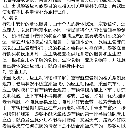
明。出境游客应向旅游目的地相关机关申请补发签证，向我国
使领馆等机构申请补办旅行证件。
6、餐食
行程中安排的餐饮服务，由于个人的身体状况、宗教信仰、适
应能力，以及口味需求的不同，请提前将个人习惯告知导游领
队，如行程当中安排的餐食不能满足您的需要或者引起您的不
适，请立即拒绝接受相关服务，并告知本公司、旅游主管部门
或食品卫生管理部门，您的权益才会得到可靠保障。游客在自
行购买餐饮服务时，应主动检查提供服务者的服务和卫生资
质，拒绝食用不了解的食物、生冷食物、变质食物等，并注意
自己身体的适应能力，以免引起身体不适。
7、交通工具
乘坐飞机时，应主动阅读和了解并遵守航空管制的相关条例及
规范，健康状况不适宜乘坐飞机的应主动拒绝。乘坐汽车时，
应主动阅读和了解车辆安全规范，车辆停稳方能上下车，讲究
文明礼貌，上下车时不得拥挤、嬉戏、追逐、打闹，优先照顾
老弱病残，不随意更换座位，随时系好安全带，拉紧安全扶
手，车辆行驶期间禁止在车厢内走动和将头手伸出车窗外。按
照惯例和规定，游客不能乘坐旅游车辆的第一排导游领队专用
座位，以免发生意外后不能得到赔偿。恶劣天气、路况不好或
者游客患有任何疾病的情况下是不适合乘坐汽车的，游客可以