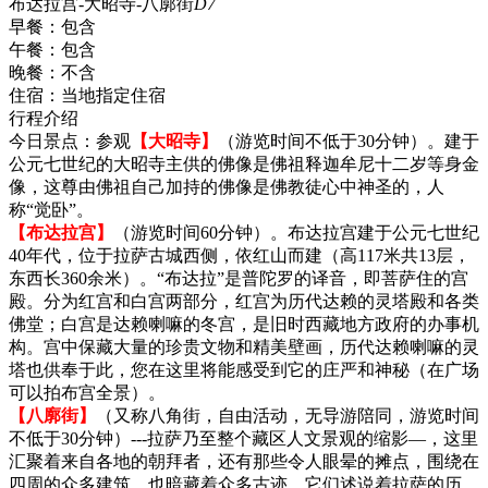
布达拉宫-大昭寺-八廓街
D7
早餐：
包含
午餐：
包含
晚餐：
不含
住宿：
当地指定住宿
行程介绍
今日景点：参观
【大昭寺】
（游览时间不低于30分钟）。建于
公元七世纪的大昭寺主供的佛像是佛祖释迦牟尼十二岁等身金
像，这尊由佛祖自己加持的佛像是佛教徒心中神圣的，人
称“觉卧”。
【布达拉宫】
（游览时间60分钟）。布达拉宫建于公元七世纪
40年代，位于拉萨古城西侧，依红山而建（高117米共13层，
东西长360余米）。“布达拉”是普陀罗的译音，即菩萨住的宫
殿。分为红宫和白宫两部分，红宫为历代达赖的灵塔殿和各类
佛堂；白宫是达赖喇嘛的冬宫，是旧时西藏地方政府的办事机
构。宫中保藏大量的珍贵文物和精美壁画，历代达赖喇嘛的灵
塔也供奉于此，您在这里将能感受到它的庄严和神秘（在广场
可以拍布宫全景）。
【八廓街】
（又称八角街，自由活动，无导游陪同，游览时间
不低于30分钟）---拉萨乃至整个藏区人文景观的缩影—，这里
汇聚着来自各地的朝拜者，还有那些令人眼晕的摊点，围绕在
四周的众多建筑，也暗藏着众多古迹，它们述说着拉萨的历