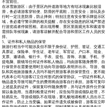
不宜前往。
在冰雪旅游区：由于景区内外道路等地方有结冰现象比较湿
滑，务必请游客穿轻便、防滑的平底鞋，注意安全；游玩及步
行时一定注意防滑，防止摔倒；特别注意有安全警示牌提示区
域，务必遵守警示牌的相关提醒，存在安全隐患的区域严禁进
行游览或者停留照相。若出现用餐、景区里面观光车和索道等
需排队等候现象，请游客谅解并配合导游和景区工作人员的安
排。
5、证件和私人物品的保管
旅游行程当中可能涉及但不限于身份证、护照、签证、交通工
具票证、保险单、学生证、老年证、军官证、户口本、现金、
支票、邀请函、银行卡、手表、提包、首饰、衣服、手机、手
提电脑、眼镜等任何证件和私人物品，均由游客随身携带、自
行保管并在需要使用时主动向导游领队表明并出示。导游、领
队和其他旅游服务人员均不能代替游客承担保管责任，更不能
代表本公司与游客订立任何形式的保管协议。一切证件和私人
物品遗失导致可能产生的费用将由游客自行承担。游客可复印
上述提及的证件，保留复印件随身携带，并与证件原件分开保
留以备急用。当遇到检查证件时，应告知导游或领队处理，不
轻易应允。导游或领队不在现场，要礼貌地请检察人员出示工
作证件，防止上当受骗。如果证件遗失或被偷窃，游客应立即
报告导游或领队并向警方报案，同时请警方出具书面遗失证