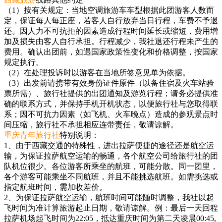
（1）按有关规定：当地空调旅游车车型根据此团游客人数而
定，保证每人每正座，若客人自行放弃当日行程，车费不予退
还。因人力不可抗拒的因素造成行程时间延长或缩短，费用增
加及损失由客人自行承担。行程减少，我社退还行程未产生的
费用。确认出团前，如遇国家政策性变化和价格调整，按国家
规定执行。
（2）在处理投诉时以游客在当地所签意见单为依据。
（3）出发前请携带有效身份证件原件（以备住宿及火车站验
票所需）、旅行社提供的出团通知及游览行程；请务必提供准
确的联系方式，并保持手机开机状态，以便旅行社与您取得联
系；因不可抗力因素（如飞机、火车晚点）造成的参观景点时
间压缩，旅行社不承担相应连带责任，敬请谅解。
重庆青年旅行社
特别说明：
1、由于西藏交通的特殊性，进出拉萨便捷的途径还是航空运
输，为保证拉萨航空运输的畅通，各个航空公司给旅行社的团
队机位很少。各位游客所乘坐的航班，可能分散。同一团里，
各个游客可能乘坐不同航班，并且不能挑选航班。如需挑选或
指定航班时间，需加收差价。
2、为保证拉萨航空运输，航班时间可能随时调整，我社以起
飞时间为准计算旅游起止日期，敬请谅解。例：最后一天回程
拉萨机场起飞时间为22:05，抵达重庆时间为第二天凌晨00:45,