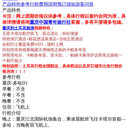
产品特色
参考行程
费用说明
预订须知
游客问答
产品特色
※注：网上团期价格仅供参考，具体行程以签约合同为准，具
体详情请咨询
重庆中国青年旅行社
客服，多有不便请多包涵。
重庆到土耳其旅游
线路特色：
五星卡塔尔航空执飞，双点进出，轻松便捷
特色洞穴酒店+棉花堡温泉酒店+当地五星酒店
全程巴士覆盖免费WIFI，随时上网
特别安排有格莱梅露天博物馆之称的卡帕多奇亚
伊斯塔布尔、卡帕多奇亚、安卡拉、、帕姆卡莱库萨达斯景点旅程一
个都不能少
特别说明：土耳其行程全国联运，具体联运以及其它城市出发行程价
格另询！！！
参考行程
重庆-多哈
D1
早餐：
不含
午餐：
不含
晚餐：
不含
住宿：
飞机上
行程介绍
晚上：重庆江北国际机场集合，乘凌晨航班飞往卡塔尔首都—
多哈，当晚夜宿飞机上。