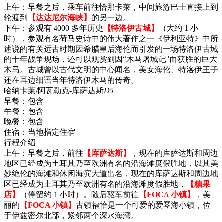
上午：早餐之后，乘车前往恰那卡莱，中间旅游巴士直接上到
轮渡到
【达达尼尔海峡】
的另一边。
下午：参观有 4000 多年历史
【特洛伊古城】
（大约 1 小
时），参观有名荷马史诗中的伟大著作之一《伊利亚特》中所
述说的有关远古时期因希腊皇后海伦而引发的一场特洛伊古城
的十年战争现场，还可以观赏到因“木马屠城记”而获胜的巨大
木马。古城曾以古代文明的中心闻名，美女海伦、特洛伊王子
还在耳边细语当年特洛伊木马的传奇。
哈纳卡莱/阿瓦勒克-库萨达斯
D5
早餐：
包含
午餐：
包含
晚餐：
包含
住宿：
当地指定住宿
行程介绍
上午：早餐之后，前往
【库萨达斯】
，现在的库萨达斯和周边
地区已经成为土耳其乃至欧洲有名的沿海滩度假胜地，以其美
妙绝伦的海滩和休闲海滨大道出名，现在的库萨达斯和周边地
区已经成为土耳其乃至欧洲有名的沿海滩度假胜地，
【糖果
店】
（停留约 1 小时）。随后驱车前往
【FOCA 小镇】
，美
丽的
【FOCA 小镇】
古镇福恰是一个可爱的爱琴海小镇，位
于伊兹密尔北部，紧邻两个深水海湾。