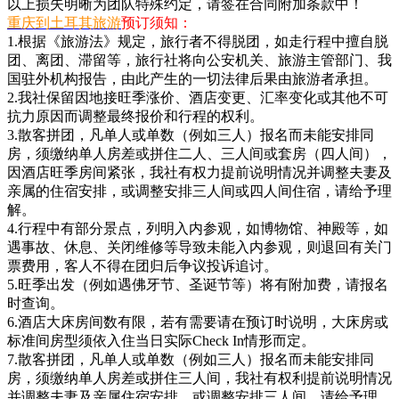
以上损失明晰为团队特殊约定，请签在合同附加条款中！
重庆到土耳其旅游
预订须知：
1.根据《旅游法》规定，旅行者不得脱团，如走行程中擅自脱
团、离团、滞留等，旅行社将向公安机关、旅游主管部门、我
国驻外机构报告，由此产生的一切法律后果由旅游者承担。
2.我社保留因地接旺季涨价、酒店变更、汇率变化或其他不可
抗力原因而调整最终报价和行程的权利。
3.散客拼团，凡单人或单数（例如三人）报名而未能安排同
房，须缴纳单人房差或拼住二人、三人间或套房（四人间），
因酒店旺季房间紧张，我社有权力提前说明情况并调整夫妻及
亲属的住宿安排，或调整安排三人间或四人间住宿，请给予理
解。
4.行程中有部分景点，列明入内参观，如博物馆、神殿等，如
遇事故、休息、关闭维修等导致未能入内参观，则退回有关门
票费用，客人不得在团归后争议投诉追讨。
5.旺季出发（例如遇佛牙节、圣诞节等）将有附加费，请报名
时查询。
6.酒店大床房间数有限，若有需要请在预订时说明，大床房或
标准间房型须依入住当日实际Check In情形而定。
7.散客拼团，凡单人或单数（例如三人）报名而未能安排同
房，须缴纳单人房差或拼住三人间，我社有权利提前说明情况
并调整夫妻及亲属住宿安排，或调整安排三人间，请给予理