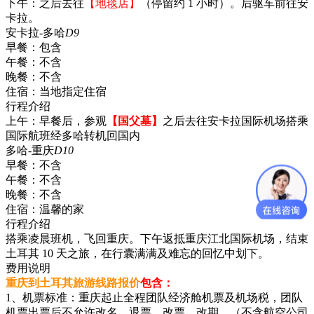
下午：之后去往
【地毯店】
（停留约 1 小时）。后驱车前往安
卡拉。
安卡拉-多哈
D9
早餐：
包含
午餐：
不含
晚餐：
不含
住宿：
当地指定住宿
行程介绍
上午：早餐后，参观
【国父墓】
之后去往安卡拉国际机场搭乘
国际航班经多哈转机回国内
多哈-重庆
D10
早餐：
不含
午餐：
不含
晚餐：
不含
住宿：
温馨的家
行程介绍
搭乘凌晨班机，飞回重庆。下午返抵重庆江北国际机场，结束
土耳其 10 天之旅，在行囊满满及难忘的回忆中划下。
费用说明
重庆到土耳其旅游线路报价
包含：
1、机票标准：重庆起止全程团队经济舱机票及机场税，团队
机票出票后不允许改名、退票、改票、改期。（不含航空公司