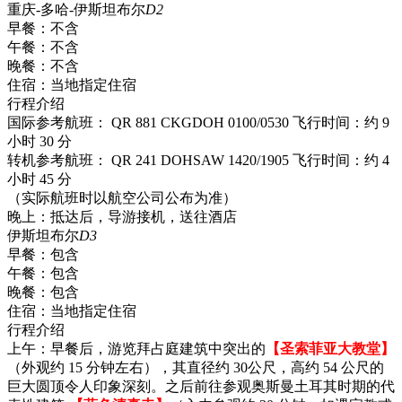
重庆-多哈-伊斯坦布尔
D2
早餐：
不含
午餐：
不含
晚餐：
不含
住宿：
当地指定住宿
行程介绍
国际参考航班： QR 881 CKGDOH 0100/0530 飞行时间：约 9
小时 30 分
转机参考航班： QR 241 DOHSAW 1420/1905 飞行时间：约 4
小时 45 分
（实际航班时以航空公司公布为准）
晚上：抵达后，导游接机，送往酒店
伊斯坦布尔
D3
早餐：
包含
午餐：
包含
晚餐：
包含
住宿：
当地指定住宿
行程介绍
上午：早餐后，游览拜占庭建筑中突出的
【圣索菲亚大教堂】
（外观约 15 分钟左右），其直径约 30公尺，高约 54 公尺的
巨大圆顶令人印象深刻。之后前往参观奥斯曼土耳其时期的代