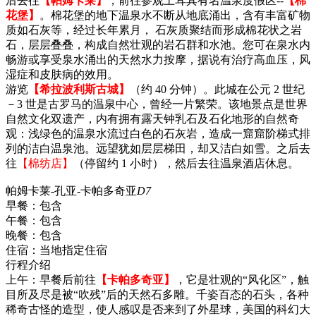
后去往
【帕姆卡莱】
，前往参观土耳其有名温泉度假区--
【棉
花堡】
。棉花堡的地下温泉水不断从地底涌出，含有丰富矿物
质如石灰等，经过长年累月， 石灰质聚结而形成棉花状之岩
石，层层叠叠，构成自然壮观的岩石群和水池。您可在泉水内
畅游或享受泉水涌出的天然水力按摩，据说有治疗高血压，风
湿症和皮肤病的效用。
游览
【希拉波利斯古城】
（约 40 分钟）。此城在公元 2 世纪
－3 世是古罗马的温泉中心，曾经一片繁荣。该地景点是世界
自然文化双遗产，内有拥有露天钟乳石及石化地形的自然奇
观：浅绿色的温泉水流过白色的石灰岩，造成一窟窟阶梯式排
列的洁白温泉池。远望犹如层层梯田，却又洁白如雪。之后去
往
【棉纺店】
（停留约 1 小时），然后去往温泉酒店休息。
帕姆卡莱-孔亚-卡帕多奇亚
D7
早餐：
包含
午餐：
包含
晚餐：
包含
住宿：
当地指定住宿
行程介绍
上午：早餐后前往
【卡帕多奇亚】
，它是壮观的“风化区”，触
目所及尽是被“吹残”后的天然石多雕。千姿百态的石头，各种
稀奇古怪的造型，使人感叹是否来到了外星球，美国的科幻大