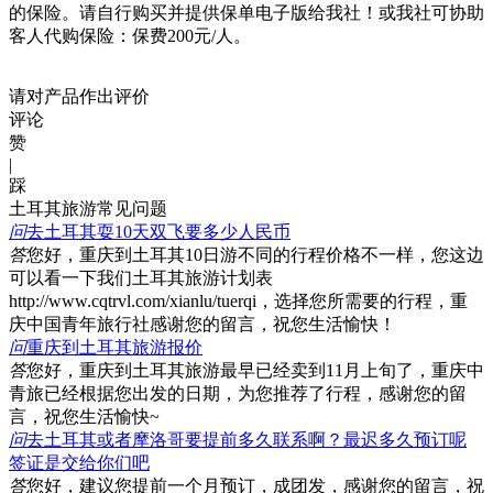
的保险。请自行购买并提供保单电子版给我社！或我社可协助
客人代购保险：保费200元/人。
请对产品作出评价
评论
赞
|
踩
土耳其旅游常见问题
问
去土耳其耍10天双飞要多少人民币
答
您好，重庆到土耳其10日游不同的行程价格不一样，您这边
可以看一下我们土耳其旅游计划表
http://www.cqtrvl.com/xianlu/tuerqi，选择您所需要的行程，重
庆中国青年旅行社感谢您的留言，祝您生活愉快！
问
重庆到土耳其旅游报价
答
您好，重庆到土耳其旅游最早已经卖到11月上旬了，重庆中
青旅已经根据您出发的日期，为您推荐了行程，感谢您的留
言，祝您生活愉快~
问
去土耳其或者摩洛哥要提前多久联系啊？最迟多久预订呢
签证是交给你们吧
答
您好，建议您提前一个月预订，成团发，感谢您的留言，祝