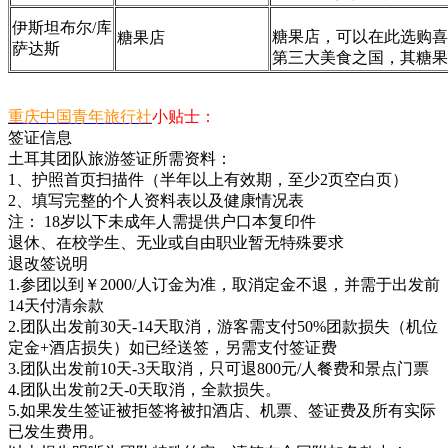
伊斯坦布尔/库
糖果店，可以在此选购喜
糖果店
萨达斯
第三大美食之国，其糖果
重庆中国青年旅行社
小贴士：
签证信息
土耳其团队旅游签证所需资料：
1、护照首页扫描件（半年以上有效期，至少2页空白页）
2、填写完整的个人资料表以及健康情况表
注： 18岁以下未成年人需提供户口本复印件
退休、在校学生、无业或自由职业暂无特殊要求
退改签说明
1.参团以到￥2000/人订金为准，取消定金不退，并需于出发前
14天付清余款
2.团队出发前30天-14天取消，游客需支付50%团款损失（机位
定金+酒店损失）如已经送签，另需支付签证费
3.团队出发前10天-3天取消，只可退800元/人餐费和景点门票
4.团队出发前2天-0天取消，全款损失。
5.如果发生签证被拒签将被扣酒店、机票、签证费及所有实际
已发生费用。