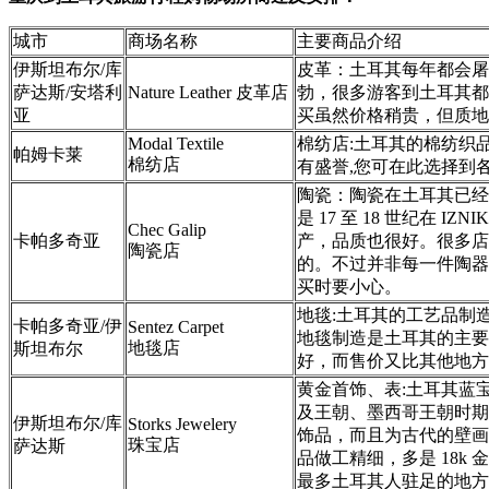
城市
商场名称
主要商品介绍
伊斯坦布尔/库
皮革：土耳其每年都会屠
萨达斯/安塔利
Nature Leather 皮革店
勃，很多游客到土耳其都
亚
买虽然价格稍贵，但质地
Modal Textile
棉纺店:土耳其的棉纺织
帕姆卡莱
棉纺店
有盛誉,您可在此选择到
陶瓷：陶瓷在土耳其已经
是 17 至 18 世纪在 I
Chec Galip
卡帕多奇亚
产，品质也很好。很多店
陶瓷店
的。不过并非每一件陶器
买时要小心。
地毯:土耳其的工艺品制
卡帕多奇亚/伊
Sentez Carpet
地毯制造是土耳其的主要
地毯店
斯坦布尔
好，而售价又比其他地方
黄金首饰、表:土耳其蓝
及王朝、墨西哥王朝时期
伊斯坦布尔/库
Storks Jewelery
饰品，而且为古代的壁画
珠宝店
萨达斯
品做工精细，多是 18k
最多土耳其人驻足的地方