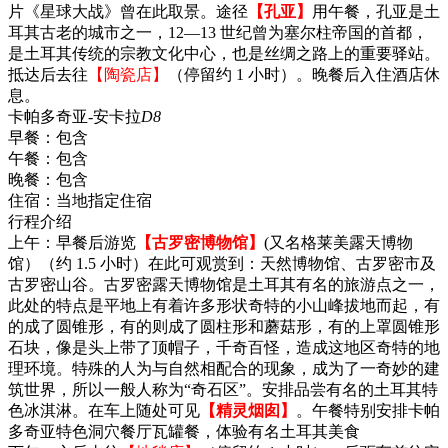
片《星球大战》曾在此取景。途径
【孔亚】
用午餐，孔亚是土
耳其古老的城市之一，12—13 世纪曾为塞尔柱帝国的首都，
是土耳其传统的宗教文化中心，也是丝绸之路上的重要驿站。
抵达后去往
【陶瓷店】
（停留约 1 小时）。晚餐后入住酒店休
息。
卡帕多奇亚-安卡拉
D8
早餐：
包含
午餐：
包含
晚餐：
包含
住宿：
当地指定住宿
行程介绍
上午：早餐后游览
【古罗密博物馆】
(又名格莱美露天博物
馆）（约 1.5 小时）在此可观赏到：天然博物馆、古罗密市及
古罗密山谷。古罗密露天博物馆是土耳其有名的旅游点之一，
此处的特点是平地上有着许多形状奇特的小山峰拔地而起，有
的成了圆锥形，有的则成了圆柱形和蘑菇形，有的上罩圆锥形
石块，像是头上带了顶帽子，千奇百怪，造成这地区奇特的地
理环境。特殊的人为与自然相配合的现象，成为了一奇妙的建
筑世界，所以一般人称为“奇石区”。安排品尝有名的土耳其特
色冰淇淋。在车上随处可见
【精灵烟囱】
。午餐特别安排卡帕
多奇亚特色洞穴餐厅瓦罐餐，体验有名土耳其美食