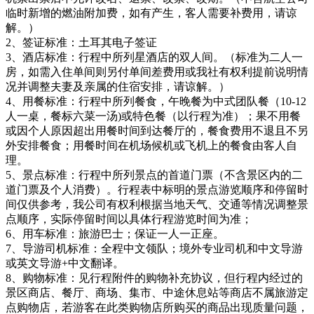
临时新增的燃油附加费，如有产生，客人需要补费用，请谅
解。）
2、签证标准：土耳其电子签证
3、酒店标准：行程中所列星酒店的双人间。（标准为二人一
房，如需入住单间则另付单间差费用或我社有权利提前说明情
况并调整夫妻及亲属的住宿安排，请谅解。）
4、用餐标准：行程中所列餐食，午晚餐为中式团队餐（10-12
人一桌，餐标六菜一汤)或特色餐（以行程为准）；果不用餐
或因个人原因超出用餐时间到达餐厅的，餐食费用不退且不另
外安排餐食；用餐时间在机场候机或飞机上的餐食由客人自
理。
5、景点标准：行程中所列景点的首道门票（不含景区内的二
道门票及个人消费）。行程表中标明的景点游览顺序和停留时
间仅供参考，我公司有权利根据当地天气、交通等情况调整景
点顺序，实际停留时间以具体行程游览时间为准；
6、用车标准：旅游巴士；保证一人一正座。
7、导游司机标准：全程中文领队；境外专业司机和中文导游
或英文导游+中文翻译。
8、购物标准：见行程附件的购物补充协议，但行程内经过的
景区商店、餐厅、商场、集市、中途休息站等商店不属旅游定
点购物店，若游客在此类购物店所购买的商品出现质量问题，