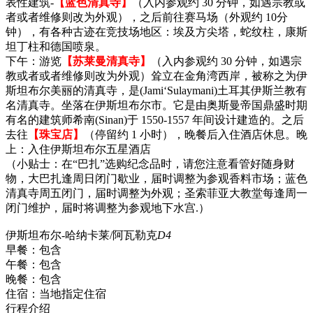
表性建筑-
【蓝色清真寺】
（入内参观约 30 分钟，如遇宗教或
者或者维修则改为外观），之后前往赛马场（外观约 10分
钟），有各种古迹在竞技场地区：埃及方尖塔，蛇纹柱，康斯
坦丁柱和德国喷泉。
下午：游览
【苏莱曼清真寺】
（入内参观约 30 分钟，如遇宗
教或者或者维修则改为外观）耸立在金角湾西岸，被称之为伊
斯坦布尔美丽的清真寺，是(Jami‘Sulaymani)土耳其伊斯兰教有
名清真寺。坐落在伊斯坦布尔市。它是由奥斯曼帝国鼎盛时期
有名的建筑师希南(Sinan)于 1550-1557 年间设计建造的。之后
去往
【珠宝店】
（停留约 1 小时），晚餐后入住酒店休息。晚
上：入住伊斯坦布尔五星酒店
（小贴士：在“巴扎”选购纪念品时，请您注意看管好随身财
物，大巴扎逢周日闭门歇业，届时调整为参观香料市场；蓝色
清真寺周五闭门，届时调整为外观；圣索菲亚大教堂每逢周一
闭门维护，届时将调整为参观地下水宫.）
伊斯坦布尔-哈纳卡莱/阿瓦勒克
D4
早餐：
包含
午餐：
包含
晚餐：
包含
住宿：
当地指定住宿
行程介绍