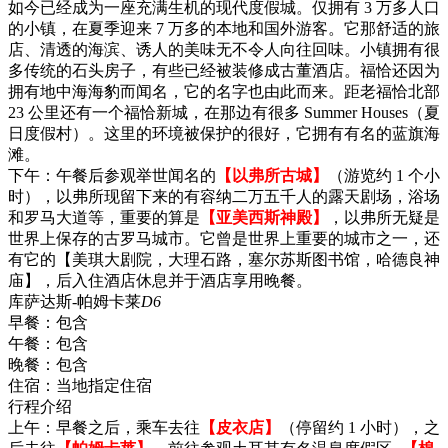
如今已经成为一座充满生机的现代度假城。仅拥有 3 万多人口
的小镇，在夏季迎来 7 万多的本地和国外游客。它那舒适的旅
店、清透的海滨、诱人的美味无不令人向往回味。小镇拥有很
多传统的石头房子，有些已经被装修成古董酒店。福恰还因为
拥有地中海海豹而闻名，它的名字也由此而来。距老福恰北部
23 公里还有一个福恰新城，在那边有很多 Summer Houses（夏
日度假村）。这里的环境被保护的很好，它拥有有名的蓝旗海
滩。
下午：午餐后参观举世闻名的
【以弗所古城】
（游览约 1 个小
时），以弗所现留下来的有容纳二万五千人的露天剧场，浴场
和罗马大道等，重要的算是
【亚美西斯神殿】
，以弗所无疑是
世界上保存的古罗马城市。它曾是世界上重要的城市之一，还
有它的【美琪大剧院，大理石路，塞尔苏斯图书馆，哈德良神
庙】，后入住酒店休息并于酒店享用晚餐。
库萨达斯-帕姆卡莱
D6
早餐：
包含
午餐：
包含
晚餐：
包含
住宿：
当地指定住宿
行程介绍
上午：早餐之后，乘车去往
【皮衣店】
（停留约 1 小时），之