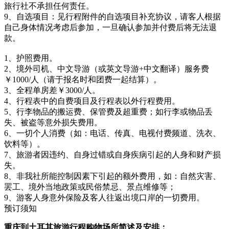
旅行社不承担任何责任。
9、自选项目：见行程附件的自选项目补充协议，请客人根据
自己身体情况考虑后参加，一旦确认参加并付费后将无法退
款。
1、护照费用。
2、境外司机、中文导游（或英文导游+中文翻译）服务费
￥1000/人（请于报名时和团费一起结算）。
3、全程单房差￥3000/人。
4、行程表中的自费项目及行程表以外行程费用。
5、行李物品的搬运费、保管费及超重费；如行李或物品丢
失、被盗等意外损失费用。
6、一切个人消费（如：电话、传真、电视付费频道、洗衣、
饮料等）。
7、旅游者因违约、自身过错或自身疾病引起的人身和财产损
失。
8、非我社所能控制因素下引起的额外费用，如：自然灾害、
罢工、境外当地政策或民俗禁忌、景点维修等；
9、游客人身意外保险及客人往返出境口岸的一切费用。
预订须知
重庆到土耳其旅游行程购物场所简述及安排：