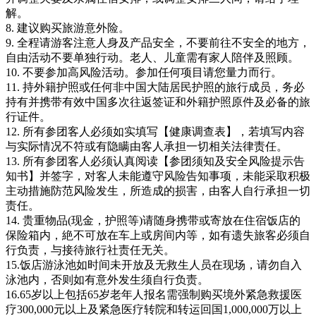
解。
8. 建议购买旅游意外险。
9. 全程请游客注意人身及产品安全，不要前往不安全的地方，
自由活动不要单独行动。老人、儿童需有家人陪伴及照顾。
10. 不要参加高风险活动。参加任何项目请您量力而行。
11. 持外籍护照或任何非中国大陆居民护照的旅行成员，务必
持有并携带有效中国多次往返签证和外籍护照原件及必备的旅
行证件。
12. 所有参团客人必须如实填写【健康调查表】，若填写内容
与实际情况不符或有隐瞒由客人承担一切相关法律责任。
13. 所有参团客人必须认真阅读【参团须知及安全风险提示告
知书】并签字，对客人未能遵守风险告知事项，未能采取积极
主动措施防范风险发生，所造成的损害，由客人自行承担一切
责任。
14. 贵重物品(现金，护照等)请随身携带或寄放在住宿饭店的
保险箱内，絶不可放在车上或房间内等，如有遗失旅客必须自
行负责，与接待旅行社责任无关。
15.饭店游泳池如时间未开放及无救生人员在现场，请勿自入
泳池内，否则如有意外发生须自行负责。
16.65岁以上包括65岁老年人报名需强制购买境外紧急救援医
疗300,000元以上及紧急医疗转院和转运回国1,000,000万以上