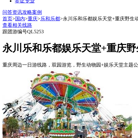
签证
专业
问答
资讯
攻略
案例
首页
>
国内
>
重庆
>
乐和乐都
>永川乐和乐都娱乐天堂+重庆野生
查看相关线路
跟团游
编号QL5253
永川乐和乐都娱乐天堂+重庆野
重庆周边一日游线路，双园游览，野生动物园+娱乐天堂主题