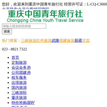
您好，欢迎来到重庆中国青年旅行社 经营许可证：L-CQ-CJ000
会员登录
|
会员注册
|
找回密码
搜索
热门搜索：
三峡旅游
红色旅游
武隆
团建旅游
新疆
北京
023 - 8821 7322
首页
定制旅游
会议会务
热
公司团建
热
租车服务
出境旅游
国内旅游
三峡游轮
重庆旅游
特价抢购
限时