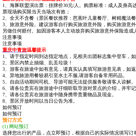
1、海豚联盟演出票：挂牌价30元/人。购票标准：成人及身高达
票现场购买限当天当场次有效；
2、全天不含餐（景区餐饮推荐：芭蕉叶儿童餐厅、树精魔法
3、旅游意外险。建议游客自行购买旅游意外险，购买旅游意外
另做任何赔付。如因游客本人主动放弃购买旅游意外保险造成
注意事项
注意事项
重庆中青旅
温馨提示
1、请于指定时间到达指定地点，见相关出团标志集中登车，
2、景区内禁止抽烟、乱丢垃圾！
3、游客在旅途中如有意见，请真实认真填写旅游意见表，如
4、异地旅游用餐较易引至水土不服,请游客自备常用药品。
5、自由活动期间司机、导游可能无法提供服务敬请客人谅解。
6、请各位贵宾在旅游途中仔细听取导游对景点的介绍，并牢
7、请各位贵宾在旅游途中随身携带贵重物品及现金。
8、景区开放时间以当日公告为准。
如何预订
如何预订
预订方式
(1) 网站预订
选择您出行的产品，点立即预订，根据自己的实际情况填写订单信息