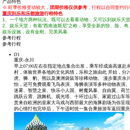
产品特色
※ 旺季价格变动较大，
团期价格仅供参考
，行程以合同签约行
重庆到乐和乐都旅游
行程特色
1、一个地方两种玩法。既可以去看看动物，又可以到娱乐天
2
、娱乐天堂：有着
“
西南迪斯尼
”
之称，享受全新的惊、险、奇
娱乐设施，设有金刚、完美风暴.
参考行程
参考行程
D1
重庆-永川
早上07:00左右在指定地点集合出发，乘车经成渝高速赴
村，体验世界各地的文化风情，乐和之旅由此 开始，分
虎、狮、豹、熊以及澳洲袋鼠等珍稀动物。 漫步重庆永
怡，还可免费观看飞鸟表演、海狮表演等多种动物表演。
迷雾、智慧之泉、快乐小人国、树魔风暴、自由翼、荷兰
跳跃云霄、跳舞机、观光塔、十环过山车、家庭过山车等
赏来自欧洲的皇家大马戏与西部最大的海豚剧场为你呈现
的心情打包完毕后，下午适时统一集合乘旅游车返回重庆主