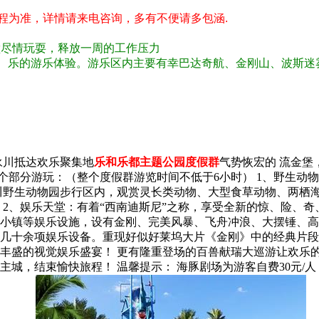
程为准，详情请来电咨询，
多有不便请多包涵.
堂尽情玩耍，释放一周的工作压力
、乐的游乐体验。游乐区内主要有幸巴达奇航、金刚山、波斯迷
永川抵达欢乐聚集地
乐和乐都主题公园度假群
气势恢宏的 流金
2个部分游玩：（整个度假群游览时间不低于6小时） 1、野生动
川野生动物园步行区内，观赏灵长类动物、大型食草动物、两栖
 2、娱乐天堂：有着“西南迪斯尼”之称，享受全新的惊、险、
小镇等娱乐设施，设有金刚、完美风暴、飞舟冲浪、大摆锤、高
几十余项娱乐设备。重现好似好莱坞大片《金刚》中的经典片段，
丰盛的视觉娱乐盛宴！ 更有隆重登场的百兽献瑞大巡游让欢乐
城，结束愉快旅程！ 温馨提示： 海豚剧场为游客自费30元/