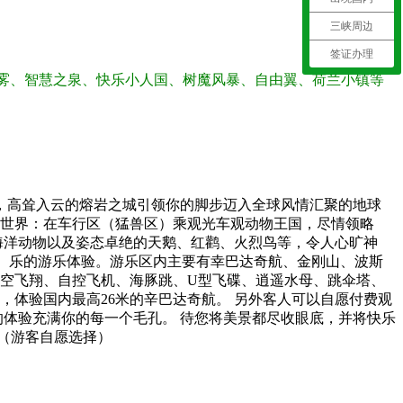
三峡周边
签证办理
雾、智慧之泉、快乐小人国、树魔风暴、自由翼、荷兰小镇等
堡，高耸入云的熔岩之城引领你的脚步迈入全球风情汇聚的地球
物世界：在车行区（猛兽区）乘观光车观动物王国，尽情领略
海洋动物以及姿态卓绝的天鹅、红鹳、火烈鸟等，令人心旷神
奇、乐的游乐体验。游乐区内主要有幸巴达奇航、金刚山、波斯
空飞翔、自控飞机、海豚跳、U型飞碟、逍遥水母、跳伞塔、
体验国内最高26米的辛巴达奇航。 另外客人可以自愿付费观
的体验充满你的每一个毛孔。 待您将美景都尽收眼底，并将快乐
人（游客自愿选择）