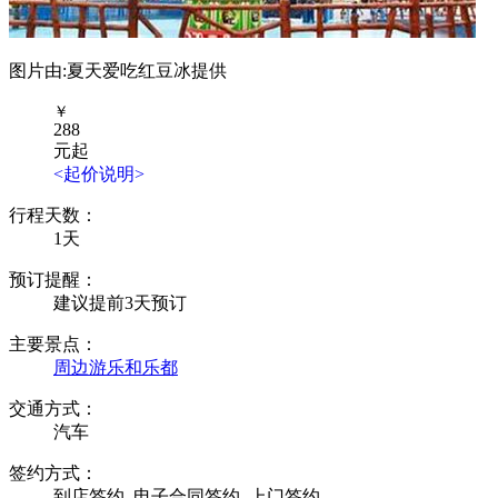
图片由:夏天爱吃红豆冰提供
￥
288
元起
<起价说明>
行程天数：
1天
预订提醒：
建议提前3天预订
主要景点：
周边游
乐和乐都
交通方式：
汽车
签约方式：
到店签约
电子合同签约
上门签约