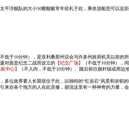
太平洋舰队的大小50艘舰艇常年驻札于此，乘坐游船您可以近
不低于10分钟），是亚利桑那州议会与许多州政府机关以前的
厦对面是纪念二战而设立的
【纪念广场】
（不低于10分钟），
美航中心】
（不入内，不低于10分钟）。随后前往旗杆镇或周边
镇，多位政界要人长期居住于此，以独特的“红岩石“风景和浓郁
引来自各个地方的人在此灵修，据说这里有一种神奇的力量，会