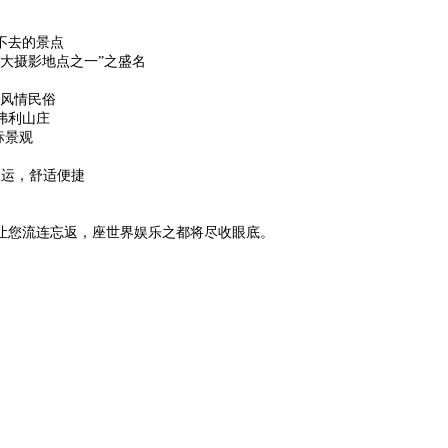
不去的景点
大摄影地点之一”之盛名
的风情民俗
弗利山庄
标景观
联运，舒适便捷
让您流连忘返，座世界娱乐之都将尽收眼底。