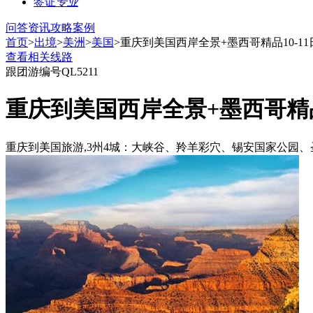
签证
专业
问答
资讯
攻略
案例
首页
>
出境
>
美洲
>
美国
>重庆到美国西岸全景+墨西哥精品10-11
查看相关线路
跟团游
编号QL5211
重庆到美国西岸全景+墨西哥精品1
重庆到美国旅游,3州4城：大峡谷、羚羊彩穴、锡安国家公园