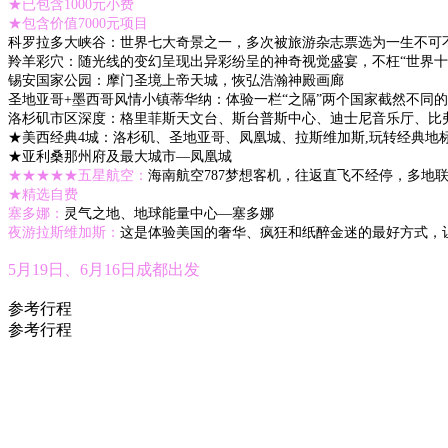
★已包含1000元小费
★包含价值7000元项目
科罗拉多大峡谷：世界七大奇景之一，多次被旅游杂志票选为一生不可
羚羊彩穴：随光线的变幻呈现出异彩纷呈的神奇视觉盛宴，不枉“世界十
锡安国家公园：摩门圣境上帝天城，恢弘浩瀚神殿画廊
圣地亚哥+墨西哥风情小镇蒂华纳：体验一栏“之隔”两个国家截然不同
洛杉矶市区深度：格里菲斯天文台、斯台普斯中心、迪士尼音乐厅、比
★美西经典4城：洛杉矶、圣地亚哥、凤凰城、拉斯维加斯,玩转经典地
★亚利桑那州府及最大城市—凤凰城
★★★★★五星航空：
海南航空787梦想客机，往返直飞不经停，多地
★精选自费
塞多娜：
灵气之地、地球能量中心—塞多娜
夜游拉斯维加斯：
这是体验美国的奢华、疯狂和纸醉金迷的最好方式，
5月19日、6月16日成都出发
参考行程
参考行程