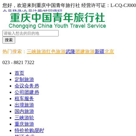
您好，欢迎来到重庆中国青年旅行社 经营许可证：L-CQ-CJ000
会员登录
|
会员注册
|
找回密码
搜索
热门搜索：
三峡旅游
红色旅游
武隆
团建旅游
新疆
北京
023 - 8821 7322
首页
定制旅游
会议会务
热
公司团建
热
租车服务
出境旅游
国内旅游
三峡游轮
重庆旅游
特价抢购
限时