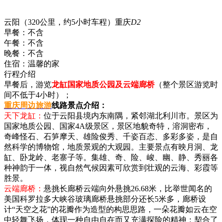
云阳（320公里，约5小时车程）重庆
D2
早餐：
不含
午餐：
不含
晚餐：
不含
住宿：
温馨的家
行程介绍
早餐后，游览
龙缸国家地质公园及云端廊桥
（整个景区游览时
间不低于4小时）；
重庆周边旅游
线路景点介绍：
天下龙缸：
位于云阳县境内东南隅，紧邻湖北利川市。景区为
国家地质公园、国家4A级景区，景区地貌奇特，溶洞密布，
奇峰怪石、石笋摩天、雄险俊秀、千姿百态、多彩多姿，是自
然科学的博物馆，地质景观的大观园。主要景点有映月洞、龙
缸、卧龙岭、老寨子等。集雄、奇、险、峻、幽、静、秀丽各
种神韵于一体，视自然气候因素可欣赏到壮观的云海、彩霞等
胜景。
云端廊桥：
悬挑长廊桥云端向外悬挑26.68米，比举世闻名的
美国科罗拉多大峡谷玻璃廊桥悬挑部分还长5米多，廊桥设
计“天空之花”的花瓣作为造型的构思思路，一朵花瓣如云在空
中轻舞飞扬，体现一种自由自在而又充满探险的精神；契合了