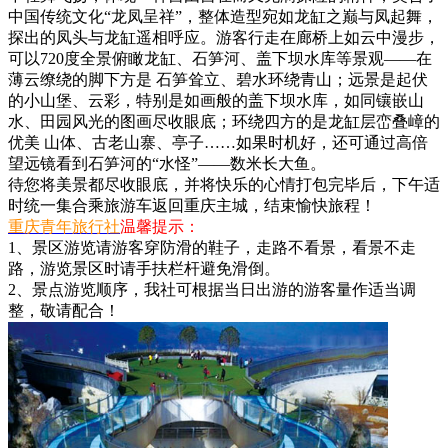
中国传统文化“龙凤呈祥”，整体造型宛如龙缸之巅与凤起舞，
探出的凤头与龙缸遥相呼应。游客行走在廊桥上如云中漫步，
可以720度全景俯瞰龙缸、石笋河、盖下坝水库等景观——在
薄云缭绕的脚下方是 石笋耸立、碧水环绕青山；远景是起伏
的小山堡、云彩，特别是如画般的盖下坝水库，如同镶嵌山
水、田园风光的图画尽收眼底；环绕四方的是龙缸层峦叠嶂的
优美 山体、古老山寨、亭子……如果时机好，还可通过高倍
望远镜看到石笋河的“水怪”——数米长大鱼。
待您将美景都尽收眼底，并将快乐的心情打包完毕后，下午适
时统一集合乘旅游车返回重庆主城，结束愉快旅程！
重庆青年旅行社
温馨提示：
1、景区游览请游客穿防滑的鞋子，走路不看景，看景不走
路，游览景区时请手扶栏杆避免滑倒。
2、景点游览顺序，我社可根据当日出游的游客量作适当调
整，敬请配合！