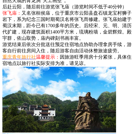
自然天成的青龙洞“天工画壁”。
后赴云阳，随后前往游览张飞庙（游览时间不低于40分钟）
张飞庙：
又名张桓侯庙，位于重庆市云阳县盘石镇龙宝村狮子
岩下，系为纪念三国时期蜀汉名将张飞而修建。张飞庙始建于
蜀汉末期，距今已有1700多年的历史。后经宋、元、明、清历
代扩建，现存建筑面积1400平方米，琉璃粉墙，金碧辉煌。殿
宇群，依山取势，庙内碑刻书画丰富。
游览结束后依次分批送往预定住宿地点协助办理拿房手续，游
客自行前往房间入住，随后游客自由活动休整旅途疲劳。
重庆青年旅行社
温馨提示：
因旅游旺季用房十分紧张，具体住
宿地点以旅行社实际安排为准，请见谅。