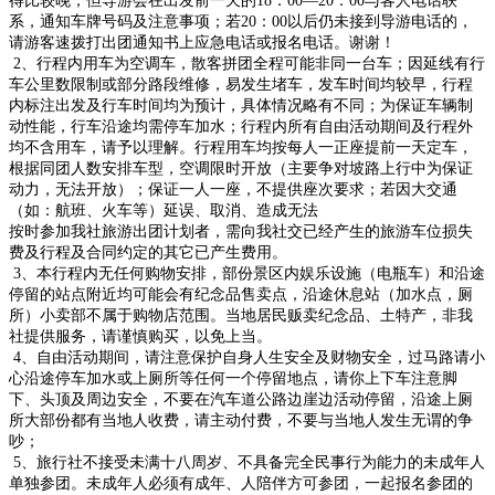
得比较晚；但导游会在出发前一天的18：00—20：00与客人电话联
系，通知车牌号码及注意事项；若20：00以后仍未接到导游电话的，
请游客速拨打出团通知书上应急电话或报名电话。谢谢！
2、行程内用车为空调车，散客拼团全程可能非同一台车；因延线有行
车公里数限制或部分路段维修，易发生堵车，发车时间均较早，行程
内标注出发及行车时间均为预计，具体情况略有不同；为保证车辆制
动性能，行车沿途均需停车加水；行程内所有自由活动期间及行程外
均不含用车，请予以理解。行程用车均按每人一正座提前一天定车，
根据同团人数安排车型，空调限时开放（主要争对坡路上行中为保证
动力，无法开放）；保证一人一座，不提供座次要求；若因大交通
（如：航班、火车等）延误、取消、造成无法
按时参加我社旅游出团计划者，需向我社交已经产生的旅游车位损失
费及行程及合同约定的其它已产生费用。
3、本行程内无任何购物安排，部份景区内娱乐设施（电瓶车）和沿途
停留的站点附近均可能会有纪念品售卖点，沿途休息站（加水点，厕
所）小卖部不属于购物店范围。当地居民贩卖纪念品、土特产，非我
社提供服务，请谨慎购买，以免上当。
4、自由活动期间，请注意保护自身人生安全及财物安全，过马路请小
心沿途停车加水或上厕所等任何一个停留地点，请你上下车注意脚
下、头顶及周边安全，不要在汽车道公路边崖边活动停留，沿途上厕
所大部份都有当地人收费，请主动付费，不要与当地人发生无谓的争
吵；
5、旅行社不接受未满十八周岁、不具备完全民事行为能力的未成年人
单独参团。未成年人必须有成年
、人陪伴方可参团，一起报名参团的