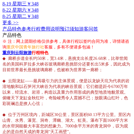
8-19 星期三
￥348
8-22 星期六
￥348
8-25 星期二
￥348
更多 >>
产品特色
参考行程
费用说明
预订须知
游客问答
产品特色
※ 注：网上团期价格仅供参考，具体行程以签约合同为准，详情请咨
询
重庆中国青年旅行社
客服，多有不便请多包涵！
重庆到云阳旅游
行程特色
◆
廊桥步道全长约50米，宽3.4米，悬挑支出长度26.68米，比举世闻
名的美国科罗拉多大峡谷玻璃廊桥悬挑部分还要长出5米多，因此成为
目前世界最长悬挑玻璃廊桥，也被称为世界第一廊桥；
◆
云阳龙缸——最具吸引力的主体景观，便是以龙缺天坑为代表的岩
溶地貌和以石笋河大峡谷为代表的峡谷景观；它们都是距今6700万年
以来，经流水、岩溶，构造以及重力作用形成的典型地质地貌景观。
俯瞰天下龙缸金秋红叶，奇险峻秀令人震撼不已；放眼满山红叶，色
彩斑斓总是撩人心弦；
◆
位于万州区境内，距城区30公里，景区面积60.13平方公里。景区内
山青、水秀、瀑宽、洞奇、潭幽、湖大、虹美。瀑布下面1600平方米
的水帘洞能极大丰富您的想象力。7000余平方米的青龙洞中，叹为观
止的是自然天成的青龙洞“天工画壁”。