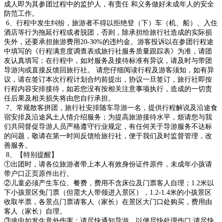
成人即为其参团过程中的监护人，有责任 和义务做好未成年人的
安全
防范工作。
6、行程中发生纠纷，旅游者不得以拒绝登（下）车（机、船）、入住
酒店等行为拖延行程或者脱团，否则，除承担给旅行社造成的实际损
失外，还要承担旅游费用20-30%的违约金。游客投诉以在参团行程途
中填写的《行程满意度调查表或旅行社服务质量跟踪表》为准，请团
友认真填写；在行程中，如对服务及接待标准有异议，请及时与带团
导游沟或直接反馈回旅行社。 请您仔细阅读行程及游客须知，如有异
议，请在签订本次行程计划合约前提出，协议一旦签订，旅行社即按
行程内容安排接待，如若您没有按相关注意事项执行，造成的一切责
任后果及相关损失将由您自行承担。
7、常规散客拼团，旅行社安排随车导游一名，提供行程解说及沿途食
宿安排及沿途风土人情介绍服务；为提高旅游接待水平，烦请您与我
们共同督促导游人员严格遵守行业规定，有任何关于导游服务不达标
的问题，敬请在第一时间反馈给旅行社，便于我们及时监督管理，改
善服务。
8、【特别提醒】
①出团时，请各位旅游者带上本人有效身份证件原件，未成年小孩请
带户口正页原件出行。
②儿童必须产生车位、餐费，费用不含床位及门票客人自理；1.2米以
下小孩景区免门票（但需大人带领进入景区），1.2-1.4米的小孩景区
收取半票，各景点门票请客人（家长）在景区大门口处购买，费用由
客人（家长）自理。
③途中如发生意外伤害：请尽快通知导游，以便尽快处理伤口;请尽快