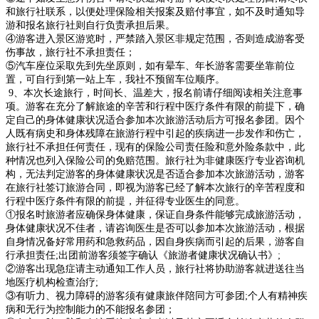
和旅行社联系，以便处理保险相关报案及赔付事宜，如不及时通知导
游和报名旅行社则自行负责承担后果。
④游客进入景区游览时，严禁踏入景区非规定范围，否则造成游客受
伤事故，旅行社不承担责任；
⑤汽车座位采取先到先坐原则，如有晕车、年长游客需要坐靠前位
置，可自行到第一站上车，我社不预留车位顺序。
9、本次长途旅行，时间长、温差大，报名前请仔细阅读相关注意事
项。游客在充分了解旅途的辛苦和
行程中医疗条件有限的前提下，确
定自己的身体健康状况适合参加本次旅游活动后方可报名参团。因个
人既有病史和身体残障在旅游行程中引起的疾病进一步发作和伤亡，
旅行社不承担任何责任，现有的保
险公司责任险和意外险条款中，此
种情况也列入保险公司的免赔范围。旅行社为非健康医疗专业咨询机
构，无法判定游客的身体健康状况是否适合参加本次旅游活动，游客
在旅行社签订旅游合同，即视为游
客已经了解本次旅行的辛苦程度和
行程中医疗条件有限的前提，并征得专业医生的同意。
①报名时旅游者应确保身体健康，保证自身条件能够完成旅游活动，
身体健康状况不佳者，请咨询医生是否可以参加本次旅游活动，根据
自身情况备好常用药和急救药品，因自身疾病而引起的后果，游客自
行承担责任;出团前游客须签字确认《旅游者健康状况确认书》;
②游客出现急症请主动通知工作人员，旅行社将协助游客就进送往当
地医疗机构检查治疗;
③有听力、视力障碍的游客须有健康旅伴陪同方可参团;个人有精神疾
病和无行为控制能力的不能报名参团；