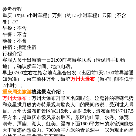
参考行程
重庆（约3.5小时车程）万州（约1.5小时车程）云阳（不含
餐）
D1
早餐：
不含
午餐：
不含
晚餐：
不含
住宿：
指定住宿
行程介绍
客服人员于出游前一日21:00前与游客联系（请保持手机畅
通），确认侯车时间、地点电话。
早上07:00左右在指定地点集合出发（出团前1天21:00前导游通
知为准），乘车前往万州，游览
万州大瀑布
（游览时间不低于
2小时）；
重庆周边旅游
线路景点介绍：
万州大瀑布：
万州大瀑布群景区名闻暇迩、泣鬼神的磅礴气势
和众星拱月般的奇特景观与脍炙人口的民间传说，受到世人瞩
目。万州大瀑布群景区宽115米，高64.5米，瀑布面积达7417.5
平方米，是重庆市级风景名胜区。景区内山青、水秀、瀑宽、
洞奇、潭幽、湖大、虹美。瀑布下面1600平方米的水帘洞能极
大丰富您的想象力。7000余平方米的青龙洞中，叹为观止的是