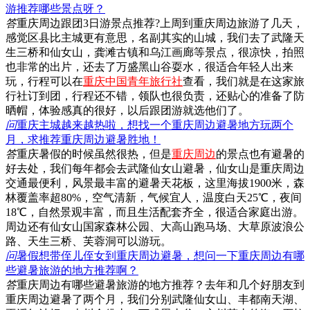
游推荐哪些景点呀？
答
重庆周边跟团3日游景点推荐?上周到重庆周边旅游了几天，
感觉区县比主城更有意思，名副其实的山城，我们去了武隆天
生三桥和仙女山，龚滩古镇和乌江画廊等景点，很凉快，拍照
也非常的出片，还去了万盛黑山谷耍水，很适合年轻人出来
玩，行程可以在
重庆中国青年旅行社
查看，我们就是在这家旅
行社订到团，行程还不错，领队也很负责，还贴心的准备了防
晒帽，体验感真的很好，以后跟团游就选他们了。
问
重庆主城越来越热啦，想找一个重庆周边避暑地方玩两个
月，求推荐重庆周边避暑胜地！
答
重庆暑假的时候虽然很热，但是
重庆周边
的景点也有避暑的
好去处，我们每年都会去武隆仙女山避暑，仙女山是重庆周边
交通最便利，风景最丰富的避暑天花板，这里海拔1900米，森
林覆盖率超80%，空气清新，气候宜人，温度白天25℃，夜间
18℃，自然景观丰富，而且生活配套齐全，很适合家庭出游。
周边还有仙女山国家森林公园、大高山跑马场、大草原波浪公
路、天生三桥、芙蓉洞可以游玩。
问
暑假想带侄儿侄女到重庆周边避暑，想问一下重庆周边有哪
些避暑旅游的地方推荐啊？
答
重庆周边有哪些避暑旅游的地方推荐？去年和几个好朋友到
重庆周边避暑了两个月，我们分别武隆仙女山、丰都南天湖、