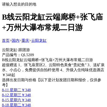
请输入想去的目的地
B线云阳龙缸云端廊桥+张飞庙
+万州大瀑布常规二日游
首页
>
国内
>
重庆
>
云阳龙缸
云阳龙缸·跟团游
产品编号：QL5209
B线云阳龙缸云端廊桥+张飞庙+万州大瀑布常规二日游
超值赠送 1、张飞庙景区2、云阳特色美食“贵妃鱼” 3、送矿泉
水、小点心，免费提供自拍杆使用 4、升级入住纯味优选酒店
￥
348
起
选择出发日期与价格
【以下是计划发团日期和报价，仅供参
考】
8-11 星期二
￥348
8-12 星期三
￥348
8-15 星期六
￥348
8-18 星期二
￥348