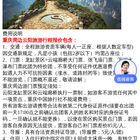
费用说明
重庆周边云阳旅游行程报价包含：
1、交通：全程旅游资质车辆(每人一正座、根据人数定车型)
因交通新规定，凡是小孩（包括2岁以下）均需占座位；
2、门票：龙缸景区+云端廊桥大门票、张飞庙门票、万州大
瀑布门票此团为特价团，不享受任何证件优惠退费；
如遇人力不可抗拒因素（涨水、道路封闭等）致使景区关闭，
不能游览，门票概不退还，敬请谅解；
重庆周边游门票预定须知：
云阳龙缸景区和云端廊桥执行一票制，如游客不游览任何其中
一项景点，重庆中国旅行社不能退费用；
所有游客出游请携带合法有效第二代身份证原件(须要在出团
前一天17:00点之前确认出团客人的姓名和对应的身份证号
码，一旦确认就不能更换），以便在景区购买景点门票，若因
游客自身原因无法提供，需游客自己补门票差价85元/人。
3、导服：具有合法资质持证导游。(导服费：5元/人/团)
4、住宿：入住行程中指定住宿2人间或大床房一晚，有独立卫