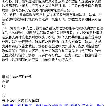
④有心、肺、脑和血液系统疾病患者以及其它不适合长途疲劳的人群
以及75岁以上老人，不宜报名参加旅行社团。为了你的安全请勿隐瞒
病情，你可另择其它线路(如隐瞒病情,后果自负) 。
10、旅行社郑重提醒游客不得参观或者参与违反我国法律、法规、社
会公德和旅游目的地的相关法律、风俗习惯、宗教禁忌的项目或者活
动。
11、为确保人身安全，我司强烈建议每位游客购买“旅游人身意外伤害
险”。具体赔付，细则详见保险公司相关理赔条款。如因交通意外事故
造成客人身体伤害及财物损失，按照《中华人民共和国道路交通事故
处理办法》进行赔偿。解释权及理赔权由保险公司负责，如参团人员
为外宾请提前告之我社，游客如在旅途中意外受伤，应及时告随团导
游或者签约门市；游客发生意外受伤需在县二级以上（含二级）的公
立医院进行治疗，游客一定要保存好病历、处方、发票、检查报告等
原件，治疗期间的医疗费用由被保险人先行承担。
请对产品作出评价
评论
赞
|
踩
云阳龙缸旅游常见问题
问
重庆主城太热了，想找一个周末就可以避暑的好地方，听说