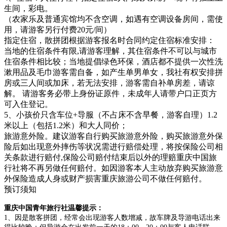
生间，彩电。
（农家乐及普通宾馆均不含空调，如遇有空调设备房间，需使
用，请游客另行付费20元/间）
指定住宿，散拼团根据游客报名时合同约定住宿标准安排：
当地的住宿条件有限,请游客理解，其住宿条件不可以与城市
住宿条件相比较；当地提倡绿色环保，酒店都不提供一次性洗
漱用品及毛巾游客需自备，如产生单男单女，我社有权安排拼
房或三人间或加床，若无法安排，游客需自补单房差，请谅
解。 请游客务必带上身份证原件，未成年人请带户口正页方
可入住登记。
5、小孩价只含车位+导服（不占床不含早餐，游客自理）1.2
米以上（包括1.2米）和大人同价；
旅游意外险。建议游客自行购买旅游意外险，购买旅游意外保
险后如出现意外摔伤等状况需进行赔偿处理，将按保险公司相
关条款进行赔付,保险公司赔付结束后以外的理赔重庆中国旅
行社将不再另做任何赔付。如因游客本人主动放弃购买旅游意
外保险造成人身或财产损害重庆旅游公司不做任何赔付。
预订须知
重庆中国青年旅行社温馨提示：
1、因是散客拼团，经常会出现游客人数增减，故车牌及导游电话出来