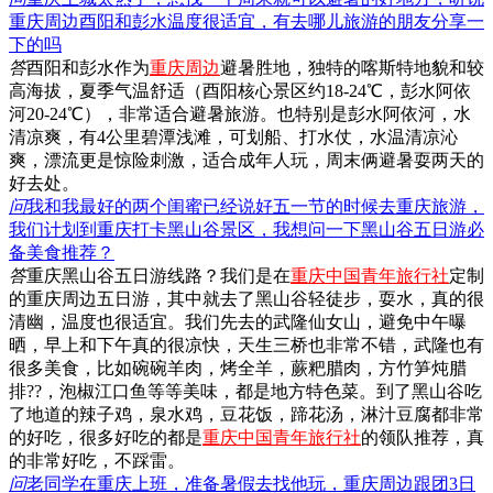
重庆周边酉阳和彭水温度很适宜，有去哪儿旅游的朋友分享一
下的吗
答
酉阳和彭水作为
重庆周边
避暑胜地，独特的喀斯特地貌和较
高海拔，夏季气温舒适（酉阳核心景区约18-24℃，彭水阿依
河20-24℃），非常适合避暑旅游。也特别是彭水阿依河，水
清凉爽，有4公里碧潭浅滩，可划船、打水仗，水温清凉沁
爽，漂流更是惊险刺激，适合成年人玩，周末俩避暑耍两天的
好去处。
问
我和我最好的两个闺蜜已经说好五一节的时候去重庆旅游，
我们计划到重庆打卡黑山谷景区，我想问一下黑山谷五日游必
备美食推荐？
答
重庆黑山谷五日游线路？我们是在
重庆中国青年旅行社
定制
的重庆周边五日游，其中就去了黑山谷轻徒步，耍水，真的很
清幽，温度也很适宜。我们先去的武隆仙女山，避免中午曝
晒，早上和下午真的很凉快，天生三桥也非常不错，武隆也有
很多美食，比如碗碗羊肉，烤全羊，蕨粑腊肉，方竹笋炖腊
排??，泡椒江口鱼等等美味，都是地方特色菜。到了黑山谷吃
了地道的辣子鸡，泉水鸡，豆花饭，蹄花汤，淋汁豆腐都非常
的好吃，很多好吃的都是
重庆中国青年旅行社
的领队推荐，真
的非常好吃，不踩雷。
问
老同学在重庆上班，准备暑假去找他玩，重庆周边跟团3日