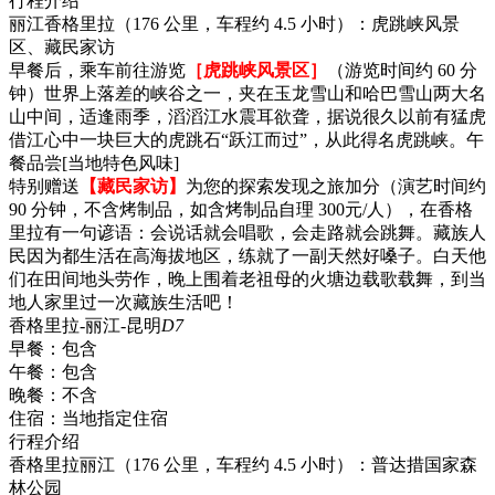
行程介绍
丽江香格里拉（176 公里，车程约 4.5 小时）：虎跳峡风景
区、藏民家访
早餐后，乘车前往游览
［虎跳峡风景区］
（游览时间约 60 分
钟）世界上落差的峡谷之一，夹在玉龙雪山和哈巴雪山两大名
山中间，适逢雨季，滔滔江水震耳欲聋，据说很久以前有猛虎
借江心中一块巨大的虎跳石“跃江而过”，从此得名虎跳峡。午
餐品尝[当地特色风味]
特别赠送
【藏民家访】
为您的探索发现之旅加分（演艺时间约
90 分钟，不含烤制品，如含烤制品自理 300元/人），在香格
里拉有一句谚语：会说话就会唱歌，会走路就会跳舞。藏族人
民因为都生活在高海拔地区，练就了一副天然好嗓子。白天他
们在田间地头劳作，晚上围着老祖母的火塘边载歌载舞，到当
地人家里过一次藏族生活吧！
香格里拉-丽江-昆明
D7
早餐：
包含
午餐：
包含
晚餐：
不含
住宿：
当地指定住宿
行程介绍
香格里拉丽江（176 公里，车程约 4.5 小时）：普达措国家森
林公园