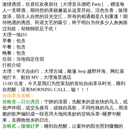
激情诱惑，欣喜狂欢夜前往［大理音乐酒吧 Party］，赠送每
人一支啤酒，期待您的美丽邂逅从这里开始。活色生香，纵情
放浪，陌生人自然的目光交汇，所有的相遇都是久别重逢！期
待艳遇的诱惑、民谣文艺的吸引，终于明白为何多少人匆匆路
过别处，却独独驻足于此！
大理一地
D3
早餐：
包含
午餐：
包含
晚餐：
包含
住宿：
当地指定住宿
行程介绍
大理：半天自由行，大理古城，敞篷 Jeep 越野环海、网红基
地打卡、航拍 MV，大理海景酒店
11:00 出发，今天是我们为您策划的首站自由享乐时光，睡到
自然醒，没有MORNING CALL，嘘！！！
自由享乐攻略：
攻略壹→日出诱惑
：宁静的清晨，先醒来的是欢快的鸟儿，或
低声吟唱，或交头接耳，或独自高歌，不同性格的鸟儿，用清
脆的歌声编织成一段苍洱大地间美妙的交响乐章~睡梦中醒
来，去拥抱他乡的日出。
攻略贰→慵懒好梦
：睡到自然醒，让窗外的阳光照到慵懒的