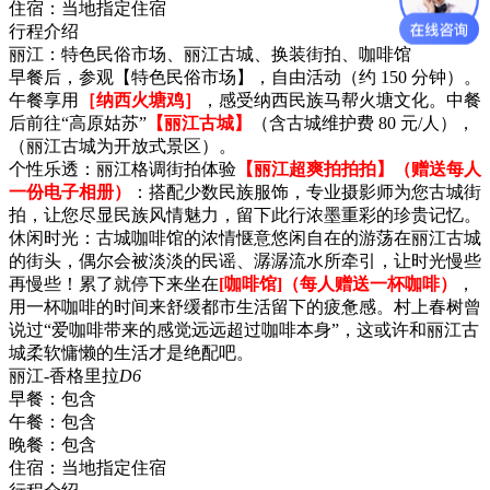
住宿：
当地指定住宿
行程介绍
丽江：特色民俗市场、丽江古城、换装街拍、咖啡馆
早餐后，参观【特色民俗市场】，自由活动（约 150 分钟）。
午餐享用
［纳西火塘鸡］
，感受纳西民族马帮火塘文化。中餐
后前往“高原姑苏”
【丽江古城】
（含古城维护费 80 元/人），
（丽江古城为开放式景区）。
个性乐透：丽江格调街拍体验
【丽江超爽拍拍拍】（赠送每人
一份电子相册）
：搭配少数民族服饰，专业摄影师为您古城街
拍，让您尽显民族风情魅力，留下此行浓墨重彩的珍贵记忆。
休闲时光：古城咖啡馆的浓情惬意悠闲自在的游荡在丽江古城
的街头，偶尔会被淡淡的民谣、潺潺流水所牵引，让时光慢些
再慢些！累了就停下来坐在
[咖啡馆]（每人赠送一杯咖啡）
，
用一杯咖啡的时间来舒缓都市生活留下的疲惫感。村上春树曾
说过“爱咖啡带来的感觉远远超过咖啡本身”，这或许和丽江古
城柔软慵懒的生活才是绝配吧。
丽江-香格里拉
D6
早餐：
包含
午餐：
包含
晚餐：
包含
住宿：
当地指定住宿