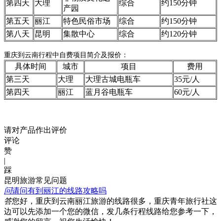
第四天
大理
综合
约150分钟
产园
第五天
丽江
特色民俗市场
综合
约150分钟
第八天
昆明
集散中心
综合
约120分钟
重庆到云南行程中自费项目简介及报价：
具体时间
城市
项目
费用
第三天
大理
大理古城电瓶车
35元/人
第四天
丽江
蓝月谷电瓶车
60元/人
请对产品作出评价
评论
赞
|
踩
昆明旅游常见问题
问
请问有到丽江的线路攻略吗
答
您好，重庆到云南丽江旅游的线路很多，重庆青年旅行社这
边可以先添加一个您的微信，发几条行程线路给您参考一下，