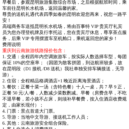
早餐后，参观昆明旅游集散综合市场，之后根据航班时间，乘
车前往昆明长水机场，返回温馨的家。
尊贵的送机礼遇代表四季如春的昆明欢迎您再来，祝您一路平
安！
高端商务车送抵昆明长水机场，将由百事特 VIP 贵宾厅礼宾
员为您办理登机牌及行李托运，您在贵宾厅休息，尊享茶点服
务，后乘 VIP 专用摆渡车至机舱口，乘机返回您的家乡！
费用说明
重庆到云南旅游线路报价包含：
1. 交通：全程四年内空调旅游车，按实际人数选择车型，每团
保证 10%的空座率；（因团为散客拼团，到达航班较多，故
在昆明段（D1 接机 /D8 送机）我社单独安排车辆接送，无导
游）。
2. 住宿：全程精品格调酒店+1 晚近距离海景酒店；
3. 餐饮：正餐十菜一汤（含特色餐）十人一桌，共 7 早 9 正，
正餐 50 元/人/餐，人数减少菜数酌减。早餐（房费含早，不吃
不退早餐，若小孩不占床，则须补早餐费，按入住酒店收费规
定，由家长现付）；
4. 门票：景点首道大门票。
5. 导游：当地中文导游、接送机工作人员；
6. 其他：云南旅游安全组合保险。