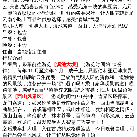
在时间允许的情况下推荐大家自行前往位于昆明市中心的“祥
云”美食城品尝云南特色小吃：感受几角一块的臭豆腐、几元
一碗的香喷喷的小锅米线、时鲜的各类果汁，让人眼花缭乱的
云南小吃上百品种供您选择，感受“春城”气息！
昆明-大理：滇池大坝，滇池索道，西山，大理音乐酒吧
D2
早餐：
包含
午餐：
包含
晚餐：
不含
住宿：
当地指定住宿
行程介绍
早餐后，乘车前往游览
［滇池大坝］
（游览时间约 40 分
钟），每年 11 月至次年 3 月，成千上万只西伯利亚远涉来昆
的精灵“红嘴鸥”云集昆明，已成为昆明人民的骄傲和一道独特
的风景线，准备好来一场“鸥”遇了吗！乘［豪华观景索道］横
跨滇池，感受“五百里滇池奔来眼底”之震撼；抵达 4A 级旅游
景区
［西山风景区］
（游览时间约 90 分钟，含景区环保车、
龙门索道）：如果说滇池是云南的生命之源，西山当属昆明文
曲星所在，二者或遥相呼应，或山水相连，犹如相恋之情侣~
西山山巅，峰峦起伏，林木苍翠，百鸟争鸣，涧壑流泉，云蒸
霞蔚。登龙门，越发感受古人智慧与巧夺天工！
之后乘车赴大理，入住古城精致格调酒店。今日晚餐自理，可
自行品尝当地风味，让了解从味觉体验开始~