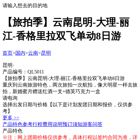
请输入想去的目的地
【旅拍季】云南昆明-大理-丽
江-香格里拉双飞单动8日游
首页
>
国内
>
云南
>
昆明
昆明·
产品编号：QL5011
【旅拍季】云南昆明-大理-丽江-香格里拉双飞单动8日游
重庆到云南旅游特色，两次旅拍一次航拍，像大明星一样去旅
拍，新婚蜜月赠送红酒一支+德芙巧克力一盒
请电询
选择出发日期与价格
【以下是计划发团日期和报价，仅供参
考】
更多 >>
产品特色
参考行程
费用说明
预订须知
游客问答
产品特色
※注：网上团期价格仅供参考，具体行程以签约合同为准，详