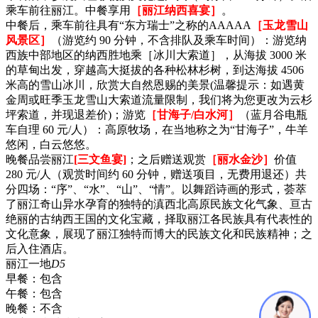
乘车前往丽江。中餐享用
［丽江纳西喜宴］
。
中餐后，乘车前往具有“东方瑞士”之称的AAAAA
［玉龙雪山
风景区］
（游览约 90 分钟，不含排队及乘车时间）：游览纳
西族中部地区的纳西胜地乘［冰川大索道］，从海拔 3000 米
的草甸出发，穿越高大挺拔的各种松林杉树，到达海拔 4506
米高的雪山冰川，欣赏大自然恩赐的美景(温馨提示：如遇黄
金周或旺季玉龙雪山大索道流量限制，我们将为您更改为云杉
坪索道，并现退差价)；游览
［甘海子/白水河］
（蓝月谷电瓶
车自理 60 元/人）：高原牧场，在当地称之为“甘海子”，牛羊
悠闲，白云悠悠。
晚餐品尝丽江
[三文鱼宴]
；之后赠送观赏
［丽水金沙］
价值
280 元/人（观赏时间约 60 分钟，赠送项目，无费用退还）共
分四场：“序”、“水”、“山”、“情”。以舞蹈诗画的形式，荟萃
了丽江奇山异水孕育的独特的滇西北高原民族文化气象、亘古
绝丽的古纳西王国的文化宝藏，择取丽江各民族具有代表性的
文化意象，展现了丽江独特而博大的民族文化和民族精神；之
后入住酒店。
丽江一地
D5
早餐：
包含
午餐：
包含
晚餐：
不含