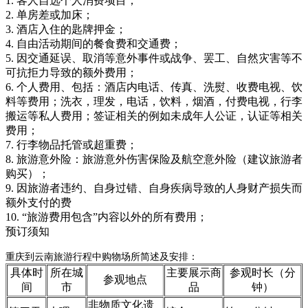
1. 客人自选个人消费项目；
2. 单房差或加床；
3. 酒店入住的匙牌押金；
4. 自由活动期间的餐食费和交通费；
5. 因交通延误、取消等意外事件或战争、罢工、自然灾害等不
可抗拒力导致的额外费用；
6. 个人费用、包括：酒店内电话、传真、洗熨、收费电视、饮
料等费用；洗衣，理发，电话，饮料，烟酒，付费电视，行李
搬运等私人费用；签证相关的例如未成年人公证，认证等相关
费用；
7. 行李物品托管或超重费；
8. 旅游意外险：旅游意外伤害保险及航空意外险（建议旅游者
购买）；
9. 因旅游者违约、自身过错、自身疾病导致的人身财产损失而
额外支付的费
10. “旅游费用包含”内容以外的所有费用；
预订须知
重庆到云南旅游行程中购物场所简述及安排：
具体时
所在城
主要展示商
参观时长（分
参观地点
间
市
品
钟）
非物质文化遗