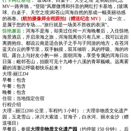
打卡网红基地
：“玻璃球、白桌子、天空之境”定制航拍纪念
MV一路奔驰，“登陆”风靡微博和抖音的网红打卡基地，[玻璃
球、白桌子、天空之境]和苍山洱海自然的形成一幅美丽动感
的画卷。
[航拍摄像师全程跟拍]（赠送纪念 MV）
，这一次，
是属于您的专场......“旅行就是一场美不胜收的表演”。
惊艳邂逅
：洱海不是海，却美过任何一片海晚餐后，入住惊艳
海景酒店，开启亲海之旅，洱海我离你只有几米，我可以近距
离拥抱你。都说云南是适合执子之手与子同游的地方，在苍洱
蓝天白云的季节里，双手触摸，双耳倾听，风的呼吸、海的吟
唱。露台上与好友小酌一杯，面朝洱海，享受专属的洱海日出
日落；毗邻苍山，抬眼可见十九峰十八溪的青翠巍峨。远离雾
霾的清澈让呼吸都快乐起来！
大理-丽江
D4
早餐：
包含
午餐：
包含
晚餐：
包含
住宿：
当地指定住宿
行程介绍
大理 - 丽江(200 公里，车程约 3 小时）：大理非物质文化遗产
园，玉龙雪山，冰川大索道，甘海子，白水河、丽水金沙（赠
送项目）
早餐后，参观
大理非物质文化遗产园
（约停留 150 分钟）。后