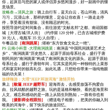
你，起床后与您的家人或伴侣异乡悠闲漫步，好一副画中的惬
意场景。
攻略叁→清风之旅
：骑上自行车，蓝天白云，苍山环抱，清风
习习，沉浸山水，那样的惬意，定会让你欢喜！一路走走停
停，享受着没有烦恼、没有顾忌的时光。
按照导游约定时间集合，前往游览“文献名邦”之都、南诏国都
城［大理古城/洋人街］（约停留 120 分钟，已含古城维护费
30 元/人，电瓶车 35 元/人自理）。
午餐品尝
［南涧跳菜］
:堪称“东方饮食文化之一绝”。
PS 云南小科普 -大理南涧跳菜
：南涧县”中国民间跳菜艺术之
乡”，”南涧跳菜”历史悠久，起源于原始母系社会，盛行于唐
朝民间的”南涧跳菜”构成了南涧民族文化的源头。起源于原始
母系社会，盛行于唐朝年间，它其实是民间一种独特的上菜形
式和宴宾时的较高礼仪。如此礼遇，只想给你带来一场纯饱眼
福的功夫菜！
放肆嗨游：大理“JEEP 环游洱海” 激情开拍
乘上
［敞篷 JEEP 越野车］
迎海而去，去感受放荡不拘爱自
由、拉风炫酷的越野之旅。玩的是逼格和畅快、看的是海景和
人文、难忘和感动的是一路上从陌生到熟知，一路有你也有
我。
［摄影师全程跟拍］
（赠送电子相册），把美的你融入到
唯美的洱海中，留下快乐的旅途回忆。