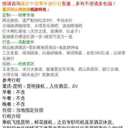
情请咨询
重庆中国青年旅行社
客服，多有不便请多包涵！
重庆到云南旅游
线路特色：
定制——轻奢专场
两次旅拍、遗产航拍纪念MV、半自由行
古城格调咖啡馆、大理音乐酒吧、滇池喂海鸥
打卡网红基地（天空之境、玻璃球、白桌子）
新婚蜜月赠送红酒一支+德芙巧克力一盒
打造——高配硬件
精品格调酒店+零距离海景酒店+免匙牌押金
三文鱼宴、南涧跳菜、白族砂锅鱼、南诏御宴，全程500元/桌，让味蕾
去旅行
玩转——经典景区
玉龙雪山、冰川大索道、敞篷普吉车环海、西山风景区、丽江古城、
大理古城《丽水金沙》歌舞表演
参考行程
重庆-昆明：昆明接机，入住酒店。
D1
早餐：
不含
午餐：
不含
晚餐：
不含
住宿：
当地指定住宿
行程介绍
乘机飞抵昆明，鲜花接机，之后专职司机送至酒店休息。