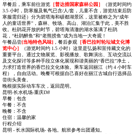
早餐后，乘车前往游览
［普达措国家森林公园］
（游览时间约
3.5 小时，防寒服及氧气已含/人/套，儿童不含，游览结束后防
寒服需归还）分为碧塔海和硕都湖景区，这里被称之为“成年
人的童话世界”，森林、牧场、高山、湖泊汇集于此，美不胜
收。杜鹃花开放的时节，碧塔海清澈的湖水落满了杜鹃
花，“杜鹃醉鱼”和“老熊捞鱼”成为当地一大奇观！
午餐品尝
[当地特色风味]
，餐后参观
［香巴拉时轮坛城文化博
览中心］
（游览时间约 1.5 小时）这里是弘扬和宣传藏文化的
重要平台。通过文物展览、影视播放、歌舞演出、互动交流以
及文化探讨等多种手段立体化展现和谐美丽的“香巴拉”净土，
力求打造世界的香巴拉文化体验。乘车返回丽江（约 4 小时车
程），自由活动。晚餐可根据自己喜好在丽江古城自行选择品
尝街头美食。
晚根据实际动车车次，返回昆明。
昆明-长水机场-重庆
D8
早餐：
包含
午餐：
不含
晚餐：
不含
住宿：
温馨的家
行程介绍
昆明 - 长水国际机场- 各地。航班参考出团通知。