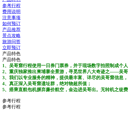
参考行程
费用说明
注意事项
如何预订
产品推荐
景点攻略
旅游问答
立即预订
产品特色
产品特色
1、吴哥窟行程使用一日券门票券，并于现场数字拍照制成个
2、重庆独家推出柬埔寨全景游，寻觅世界八大奇迹之——吴
3、我们以专业服务的精神，提供最丰富、详尽的吴哥窟信息
4、真正深入吴哥窟遗址群，绝对物超所值；
5、搭乘直航包机摒弃廉价航空，金边进吴哥出。无转机之徒
参考行程
参考行程