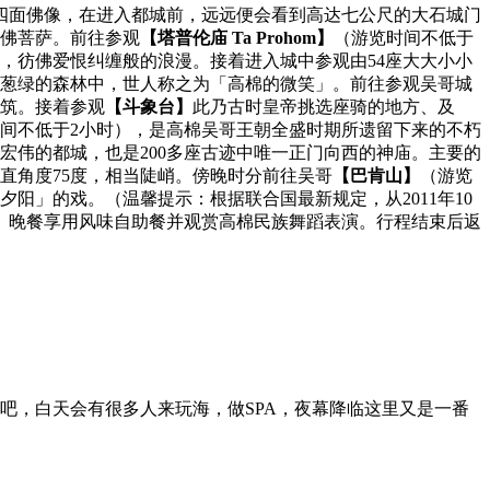
有四面佛像，在进入都城前，远远便会看到高达七公尺的大石城门
佛菩萨。前往参观
【塔普伦庙 Ta Prohom】
（游览时间不低于
，彷佛爱恨纠缠般的浪漫。接着进入城中参观由54座大大小小
葱绿的森林中，世人称之为「高棉的微笑」。前往参观吴哥城
筑。接着参观
【斗象台】
此乃古时皇帝挑选座骑的地方、及
间不低于2小时），是高棉吴哥王朝全盛时期所遗留下来的不朽
宏伟的都城，也是200多座古迹中唯一正门向西的神庙。主要的
垂直角度75度，相当陡峭。傍晚时分前往吴哥
【巴肯山】
（游览
阳」的戏。（温馨提示：根据联合国最新规定，从2011年10
）。晚餐享用风味自助餐并观赏高棉民族舞蹈表演。行程结束后返
吧，白天会有很多人来玩海，做SPA，夜幕降临这里又是一番