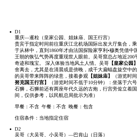
D1
重庆—暹粒（皇家公园、姐妹庙、国王行宫）
贵宾于指定时间前往重庆江北机场国际出发大厅集合，乘
于从林中，直到1860年才由法国探险家亨利•穆奥凭借
王朝的恢弘气势再度重现世人眼前。吴哥窟总占地近20
奇迹和瑰宝。 深入体验当地风土人情。吴哥
【皇家公园
舍离去，尤其是在清晨或是傍晚，成千大扁蝠盘旋空中的
的吴哥带来阵阵的绿意，接着参观
【姐妹庙】
（游览时间
努克国王行宫】
（游览时间不低于10分钟）：坐落于六号
石狮，石狮前还有两座年代久远的古炮，行宫旁耸立着国王的
间，仅供参考，以民航总局批示为准）
早餐：不含
午餐：不含
晚餐：包含
住宿条件：当地指定住宿
D2
吴哥（大吴哥、小吴哥）—巴肯山（日落）