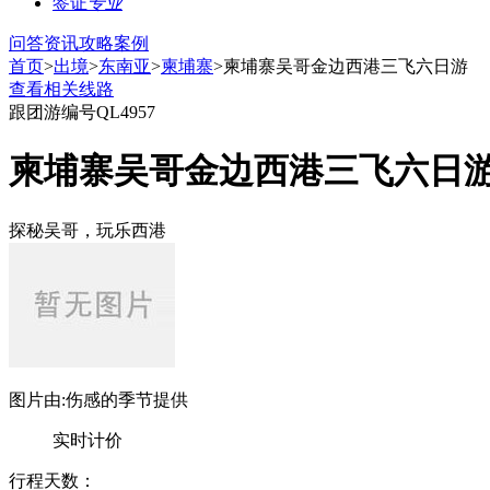
签证
专业
问答
资讯
攻略
案例
首页
>
出境
>
东南亚
>
柬埔寨
>柬埔寨吴哥金边西港三飞六日游
查看相关线路
跟团游
编号QL4957
柬埔寨吴哥金边西港三飞六日
探秘吴哥，玩乐西港
图片由:伤感的季节提供
实时计价
行程天数：