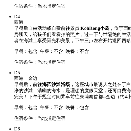
住宿条件：当地指定住宿
D4
西港
早餐后自由活动或自费前往景点:
KohRong小岛，
位于西
势聊天，给孩子们看看拍的照片，过一下与世隔绝的生活
者在海滩上享受阳光和美景，下午三点左右开始返回西哈
早餐：包含
午餐：不含
晚餐：不含
住宿条件：当地指定住宿
D5
西港—金边
早餐后，前往
海滨沙滩浴场
，这座城市最诱人之处在于白
净的沙滩、清幽的海水，是理想的度假天堂，还可自费海
完美！下午于规定时间乘车前往柬埔寨首都--金边（约4
早餐：包含
午餐：不含
晚餐：包含
住宿条件：当地指定住宿
D6