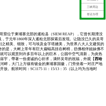
三峡周边
签证办理
哥窟位于柬埔寨北部的暹粒县（SIEM REAP），它曾长期湮没
，于元年1860年深入暹粒北部探索后发现。让隐没已久的吴哥
雕刻之精美、细致，可与埃及金字塔媲美，为世界八大人文建筑的
神奇的是，大树上常年有巨大扁蝠高挂在树梢，彷佛相伴姐妹佛不
就可以观赏到许多百年以上的巨木，公园中空气清新，为炎热
的庙宇，帶著一份虔诚的心祈求，满怀吴哥的祝福，外观【
西哈
暹粒河畔，大门上方镶有镀金的柬埔寨国徽，门旁坐着一对庄严地
时间：SC1175 11：15/13：35（以上均为当地时