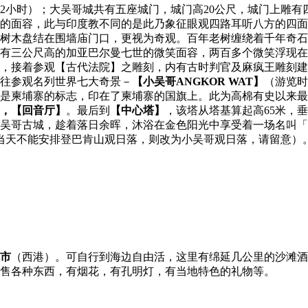
2小时）；大吴哥城共有五座城门，城门高20公尺，城门上雕
的面容，此与印度教不同的是此乃象征眼观四路耳听八方的四面
的树木盘结在围墙庙门口，更视为奇观。百年老树缠绕着千年奇石
有三公尺高的加亚巴尔曼七世的微笑面容，两百多个微笑浮现在
，接着参观【古代法院】之雕刻，内有古时判官及麻疯王雕刻建
前往参观名列世界七大奇景－
【小吴哥ANGKOR WAT】
（游览时
是柬埔寨的标志，印在了柬埔寨的国旗上。此为高棉有史以来最
，【回音厅】
。最后到
【中心塔】
，该塔从塔基算起高65米，
吴哥古城，趁着落日余晖，沐浴在金色阳光中享受着一场名叫「夕
团队当天不能安排登巴肯山观日落，则改为小吴哥观日落，请留意
市
（西港）。可自行到海边自由活，这里有绵延几公里的沙滩酒
售各种东西，有烟花，有孔明灯，有当地特色的礼物等。