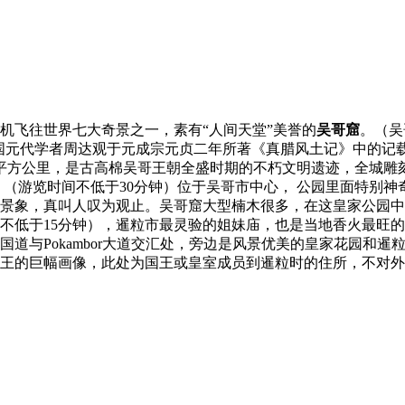
机飞往世界七大奇景之一，素有“人间天堂”美誉的
吴哥窟
。（吴
中国元代学者周达观于元成宗元贞二年所著《真腊风土记》中的记载
0平方公里，是古高棉吴哥王朝全盛时期的不朽文明遗迹，全城
】
（游览时间不低于30分钟）位于吴哥市中心， 公园里面特别
景象，真叫人叹为观止。吴哥窟大型楠木很多，在这皇家公园中
不低于15分钟），暹粒市最灵验的姐妹庙，也是当地香火最旺
国道与Pokambor大道交汇处，旁边是风景优美的皇家花园和
巨幅画像，此处为国王或皇室成员到暹粒时的住所，不对外开放。航班