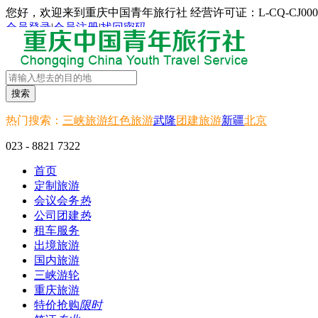
您好，欢迎来到重庆中国青年旅行社 经营许可证：L-CQ-CJ000
会员登录
|
会员注册
|
找回密码
搜索
热门搜索：
三峡旅游
红色旅游
武隆
团建旅游
新疆
北京
023 - 8821 7322
首页
定制旅游
会议会务
热
公司团建
热
租车服务
出境旅游
国内旅游
三峡游轮
重庆旅游
特价抢购
限时