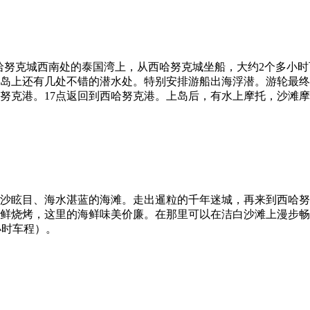
哈努克城西南处的泰国湾上，从西哈努克城坐船，大约2个多小
岛上还有几处不错的潜水处。特别安排游船出海浮潜。游轮最终
努克港。17点返回到西哈努克港。上岛后，有水上摩托，沙滩
沙眩目、海水湛蓝的海滩。走出暹粒的千年迷城，再来到西哈努
鲜烧烤，这里的海鲜味美价廉。在那里可以在洁白沙滩上漫步畅
小时车程）。