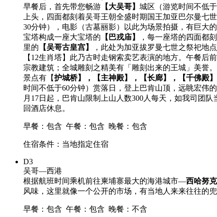
早餐后，首先带您畅游
【大吴哥】
城区（游览时间不低于
上头，四面都刻着吴哥王朝全盛时期国王加亚巴尔曼七世
30分钟），电影（古墓丽影）以此为场景拍摄，有巨大
宝塔构成一座大宝塔的
【巴戎庙】
，每一座塔的四面都刻
里的
【吴哥古皇宫】
，此处为加亚拔罗曼七世之祭祀地点
【12生肖塔】此乃古时走钢索卖艺表演的地方。午餐后
宗教建筑；全城雕刻之精美有「雕刻出来的王城」美誉。
景点有【
护城桥】，【主神殿】，【长廊】，【千佛殿】
时间不低于60分钟）赏落日，登上巴肯山顶，远眺宏伟的
月17日起，巴肯山限制上山人数300人每天，如我司
回酒店休息。
早餐：包含
午餐：包含
晚餐：包含
住宿条件：当地指定住宿
D3
吴哥—西港
根据航班时间乘机前往柬埔寨最大的海港城市—
西哈努克
风味，这里就像一个公开的市场，有当地人来来往往的兜
早餐：包含
午餐：包含
晚餐：不含