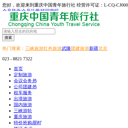
您好，欢迎来到重庆中国青年旅行社 经营许可证：L-CQ-CJ000
会员登录
|
会员注册
|
找回密码
搜索
热门搜索：
三峡旅游
红色旅游
武隆
团建旅游
新疆
北京
023 - 8821 7322
首页
定制旅游
会议会务
热
公司团建
热
租车服务
出境旅游
国内旅游
三峡游轮
重庆旅游
特价抢购
限时