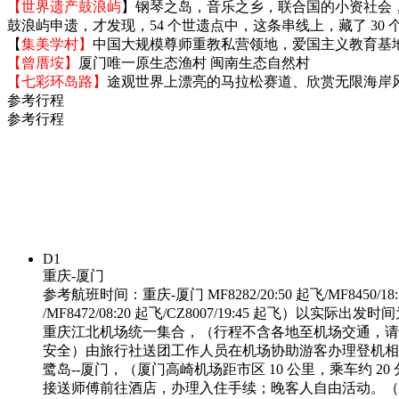
【世界遗产鼓浪屿
】钢琴之岛，音乐之乡，联合国的小资社会
鼓浪屿申遗，才发现，54 个世遗点中，这条串线上，藏了 30 个
【
集美学村】
中国大规模尊师重教私营领地，爱国主义教育基
【曾厝垵】
厦门唯一原生态渔村 闽南生态自然村
【七彩环岛路】
途观世界上漂亮的马拉松赛道、欣赏无限海岸
参考行程
参考行程
D1
重庆-厦门
参考航班时间：重庆-厦门 MF8282/20:50 起飞/MF8450/18:
/MF8472/08:20 起飞/CZ8007/19:45 起飞）以实际出发
重庆江北机场统一集合，（行程不含各地至机场交通，请
安全）由旅行社送团工作人员在机场协助游客办理登机相
鹭岛--厦门，（厦门高崎机场距市区 10 公里，乘车约 2
接送师傅前往酒店，办理入住手续；晚客人自由活动。（