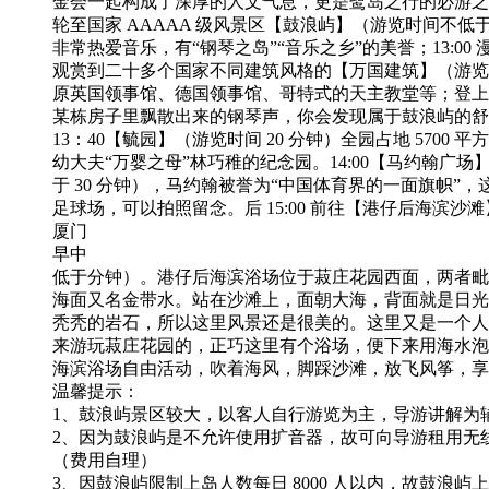
金会一起构成了深厚的人文气息，更是鹭岛之行的必游之地；1
轮至国家 AAAAA 级风景区【鼓浪屿】（游览时间不低于
非常热爱音乐，有“钢琴之岛”“音乐之乡”的美誉；13:00
观赏到二十多个国家不同建筑风格的【万国建筑】（游览时
原英国领事馆、德国领事馆、哥特式的天主教堂等；登上
某栋房子里飘散出来的钢琴声，你会发现属于鼓浪屿的舒
13：40【毓园】（游览时间 20 分钟）全园占地 5700 
幼大夫“万婴之母”林巧稚的纪念园。14:00【马约翰广场
于 30 分钟），马约翰被誉为“中国体育界的一面旗帜”
足球场，可以拍照留念。后 15:00 前往【港仔后海滨沙滩】
厦门
早中
低于分钟）。港仔后海滨浴场位于菽庄花园西面，两者毗
海面又名金带水。站在沙滩上，面朝大海，背面就是日光
秃秃的岩石，所以这里风景还是很美的。这里又是一个人
来游玩菽庄花园的，正巧这里有个浴场，便下来用海水泡
海滨浴场自由活动，吹着海风，脚踩沙滩，放飞风筝，享
温馨提示：
1、鼓浪屿景区较大，以客人自行游览为主，导游讲解为
2、因为鼓浪屿是不允许使用扩音器，故可向导游租用无线耳
（费用自理）
3、因鼓浪屿限制上岛人数每日 8000 人以内，故鼓浪屿