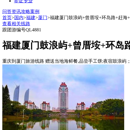
签证
专业
问答
资讯
攻略
案例
首页
>
国内
>
福建
>
厦门
>福建厦门鼓浪屿+曾厝垵+环岛路+赶海
查看相关线路
跟团游
编号QL4881
福建厦门鼓浪屿+曾厝垵+环岛
重庆到厦门旅游线路 赠送当地海鲜餐,品尝手工饼;夜宿鼓浪屿；