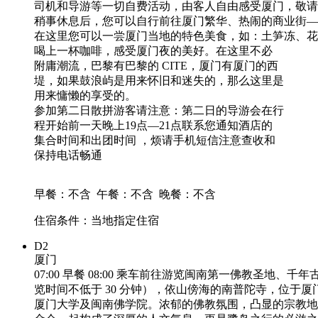
司机和导游等一切自费活动，由客人自由感受厦门，敬请
稍事休息后，您可以自行前往厦门繁华、热闹的商业街—
在这里您可以一尝厦门当地的特色美食，如：土笋冻、花
喝上一杯咖啡，感受厦门夜的美好。在这里不必
附庸潮流，巴黎有巴黎的 CITE，厦门有厦门的西
堤，如果鼓浪屿是用来怀旧和迷失的，那么这里是
用来慵懒的享受的。
参加第二日散拼游客请注意：第二日的导游会在行
程开始前一天晚上19点—21点联系您通知酒店的
集合时间和出团时间 ，烦请手机短信注意查收和
保持电话畅通
早餐：不含
午餐：不含
晚餐：不含
住宿条件：当地指定住宿
D2
厦门
07:00 早餐 08:00 乘车前往游览闽南第一佛教圣地、千
览时间不低于 30 分钟），依山傍海的南普陀寺，位于
厦门大学及闽南佛学院。浓郁的佛教氛围，凸显的宗教地