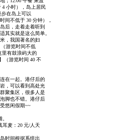
2:00 午餐 乘渡
 4 小时），岛上居民
 漫步在岛上可以
间不低于 30 分钟），
岛后，走着走着听到
适其实就是这么简单。
平方米，我国著名的妇
】（游览时间不低
，这里有鼓浪屿大的
（游览时间 40 不
连在一起。港仔后的
岩，可以看到高处光
群聚集区，很多人是
泡脚也不错。港仔后
受悠闲假期~~
辅。
麦：20 元/人天
上岛时间根据系统出