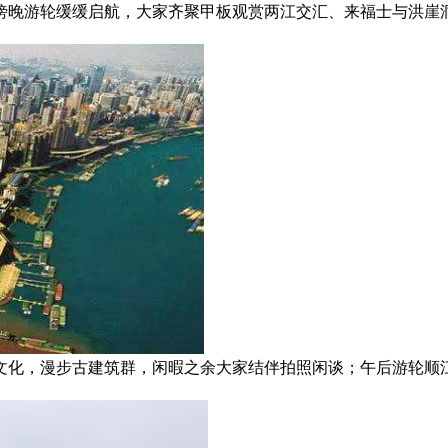
傍晚游轮缓缓启航，大家齐聚甲板观赏两江交汇、来福士与洪崖
文化，漫步古建筑群，闲暇之余大家结伴拍照闲谈；午后游轮顺