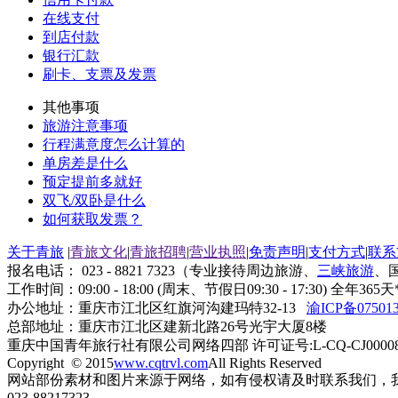
在线支付
到店付款
银行汇款
刷卡、支票及发票
其他事项
旅游注意事项
行程满意度怎么计算的
单房差是什么
预定提前多就好
双飞/双卧是什么
如何获取发票？
关于青旅
|
青旅文化
|
青旅招聘
|
营业执照
|
免责声明
|
支付方式
|
联系
报名电话： 023 - 8821 7323（专业接待周边旅游、
三峡旅游
、
工作时间：09:00 - 18:00 (周末、节假日09:30 - 17:30) 全年
办公地址：重庆市江北区红旗河沟建玛特32-13
渝ICP备075013
总部地址：重庆市江北区建新北路26号光宇大厦8楼
重庆中国青年旅行社有限公司网络四部 许可证号:L-CQ-CJ0000
Copyright © 2015
www.cqtrvl.com
All Rights Reserved
网站部份素材和图片来源于网络，如有侵权请及时联系我们，
023-88217323