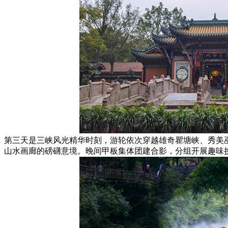
第三天是三峡风光精华时刻，游轮依次穿越雄奇瞿塘峡、秀美
山水画廊的磅礴意境。晚间甲板集体团建合影，分组开展趣味