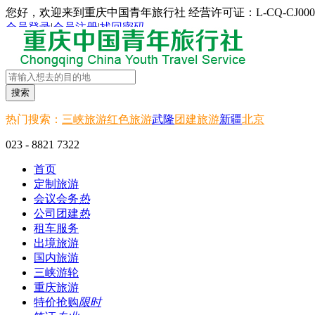
您好，欢迎来到重庆中国青年旅行社 经营许可证：L-CQ-CJ000
会员登录
|
会员注册
|
找回密码
搜索
热门搜索：
三峡旅游
红色旅游
武隆
团建旅游
新疆
北京
023 - 8821 7322
首页
定制旅游
会议会务
热
公司团建
热
租车服务
出境旅游
国内旅游
三峡游轮
重庆旅游
特价抢购
限时