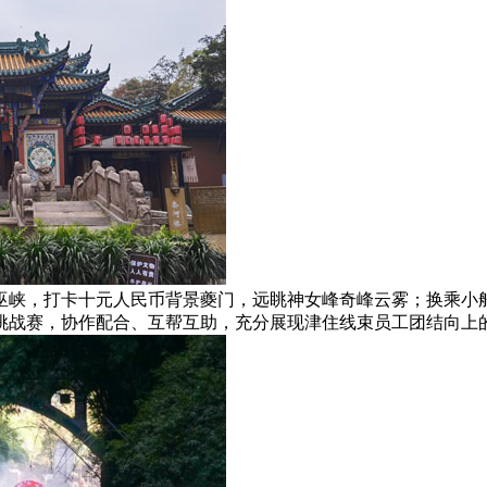
巫峡，打卡十元人民币背景夔门，远眺神女峰奇峰云雾；换乘小
挑战赛，协作配合、互帮互助，充分展现津住线束员工团结向上