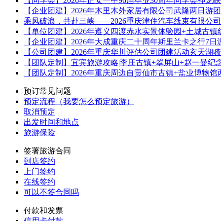
【同学会】2026年正安一中96届毕业30周年同学会神龙
【企业团建】2026年木里木外家居有限公司武隆两日游
乘风破浪，共赴三峡——2026重庆津住汽车线束有限公
【单位团建】2026年遵义四渡赤水实景体验园+土城古镇
【企业团建】2026年大成重庆二十周年斯里兰卡之行7日
【公司团建】2026年重庆华川评估公司团建活动玄天湖
【团队定制】宜宾旅游攻略|李庄古镇+翠屏山+赵一曼纪
【团队定制】2026年重庆周边自贡仙市古镇+盐业博物
预订常见问题
预定流程（我要怎么预定旅游）
取消预定
出发时间和地点
旅游保险
签署旅游合同
到店签约
上门签约
在线签约
可以不签合同吗
付款和发票
信用卡付款