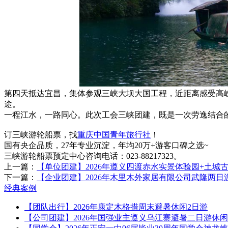
第四天抵达宜昌，集体参观三峡大坝大国工程，近距离感受高
途。
一程江水，一路同心。此次工会三峡团建，既是一次劳逸结合
订三峡游轮船票，找
重庆中国青年旅行社
！
国有央企品质，27年专业沉淀，年均20万+游客口碑之选~
三峡游轮船票预定中心咨询电话：023-88217323。
上一篇：
【单位团建】2026年遵义四渡赤水实景体验园+土城
下一篇：
【企业团建】2026年木里木外家居有限公司武隆两日
经典案例
【团队出行】2026年康定木格措周末避暑休闲2日游
【公司团建】2026年国强业主遵义乌江寨避暑二日游休