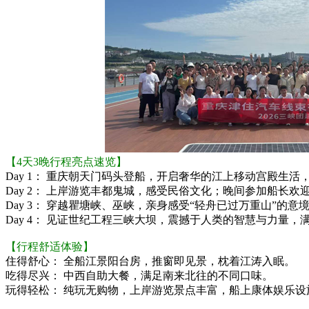
【4天3晚行程亮点速览】
Day 1： 重庆朝天门码头登船，开启奢华的江上移动宫殿生活
Day 2： 上岸游览丰都鬼城，感受民俗文化；晚间参加船长
Day 3： 穿越瞿塘峡、巫峡，亲身感受“轻舟已过万重山”的
Day 4： 见证世纪工程三峡大坝，震撼于人类的智慧与力量，
【行程舒适体验】
住得舒心： 全船江景阳台房，推窗即见景，枕着江涛入眠。
吃得尽兴： 中西自助大餐，满足南来北往的不同口味。
玩得轻松： 纯玩无购物，上岸游览景点丰富，船上康体娱乐