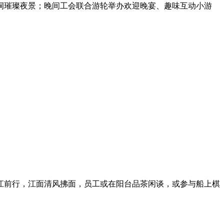
洞璀璨夜景；晚间工会联合游轮举办欢迎晚宴、趣味互动小游
江前行，江面清风拂面，员工或在阳台品茶闲谈，或参与船上棋